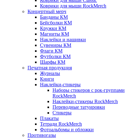
Коврики для мыши Classic
Коврики для мыши RockMerch
Концертный мерч
Банданы КМ
Бейсболки КМ
Кружки КМ
Магниты КМ
Наклейки и нашивки
Сувениры КМ
Флаги КМ
Футболки КМ
Шарфы КМ
Печатная продукция
Журналы
Книги
Наклейки-стикеры
Наборы стикеров с рок-группами
RockMerch
Наклейки-стикеры RockMerch
Переводные татуировки
Стикеры
Плакаты
Тетради RockMerch
Фотоальбомы и обложки
Противогазы