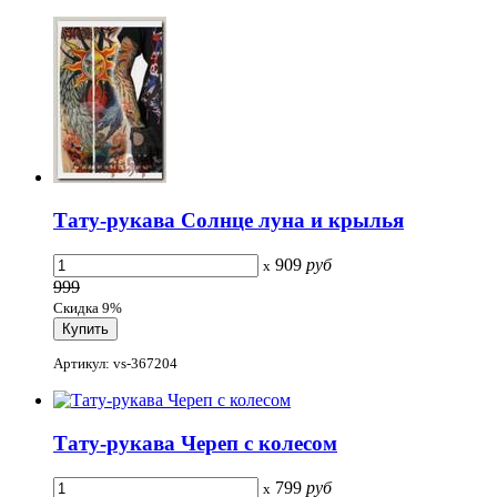
Тату-рукава Солнце луна и крылья
909
руб
x
999
Скидка 9%
Артикул: vs-367204
Тату-рукава Череп с колесом
799
руб
x