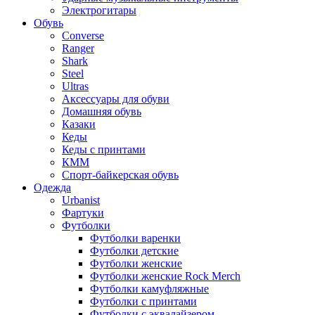
Электрогитары
Обувь
Converse
Ranger
Shark
Steel
Ultras
Аксессуары для обуви
Домашняя обувь
Казаки
Кеды
Кеды с принтами
КММ
Спорт-байкерская обувь
Одежда
Urbanist
Фартуки
Футболки
Футболки варенки
Футболки детские
Футболки женские
Футболки женские Rock Merch
Футболки камуфляжные
Футболки с принтами
Футболки с эквалайзером