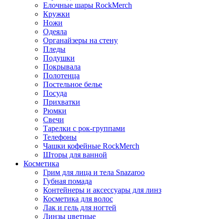
Елочные шары RockMerch
Кружки
Ножи
Одеяла
Органайзеры на стену
Пледы
Подушки
Покрывала
Полотенца
Постельное белье
Посуда
Прихватки
Рюмки
Свечи
Тарелки с рок-группами
Телефоны
Чашки кофейные RockMerch
Шторы для ванной
Косметика
Грим для лица и тела Snazaroo
Губная помада
Контейнеры и аксессуары для линз
Косметика для волос
Лак и гель для ногтей
Линзы цветные