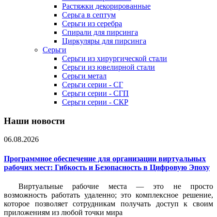
Растяжки декорированные
Серьга в септум
Серьги из серебра
Спирали для пирсинга
Циркуляры для пирсинга
Серьги
Серьги из хирургической стали
Серьги из ювелирной стали
Серьги метал
Серьги серии - СГ
Серьги серии - СГП
Серьги серии - СКР
Наши новости
06.08.2026
Программное обеспечение для организации виртуальных
рабочих мест: Гибкость и Безопасность в Цифровую Эпоху
Виртуальные рабочие места — это не просто
возможность работать удаленно; это комплексное решение,
которое позволяет сотрудникам получать доступ к своим
приложениям из любой точки мира