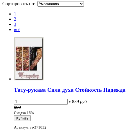
Сортировать по:
1
2
3
всё
Тату-рукава Сила духа Стойкость Надежда
839
руб
x
999
Скидка 16%
Артикул: vs-371032