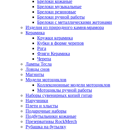
Брелоки кожаные
Брелоки музыкальные
Брелоки резиновые
Брелоки ручной работы
Брелоки с металлическими жетонами
Изделия из природного камня-мрамора
Керамика
Кружки керамика
Кубки в форме черепов
Рога
Фляги Керамика
Черепа
Лампы Тесла
Ловцы снов
Магниты
Модели мотоциклов
Коллекционные модели мотоциклов
Мотоциклы ручной работы
Наборы сувенирных копий гитар
Наручники
Плети и хлысты
Подарочные наборы
Подбутыльники кожаные
Презервативы RockMerch
Рубашка на бутылку