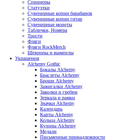
Спиннеры
Статуэтки
Сувенирные копии барабанов
Сувенирные копии гитар
Сувенирные монеты
Таблички, Номера
Трости
Фляги
Фляги RockMerch
Шевроны и вымпелы
Украшения
Alchemy Gothic
Бокалы Alchemy
Браслеты Alchemy
Броши Alchemy
Зажигалки Alchemy
Заколки и гребни
Зеркала и рамки
Значки Alchemy
Календарь
Карты Alchemy
Кольца Alchemy
Кулоны Alchemy
Медали
Письменные принадлежности