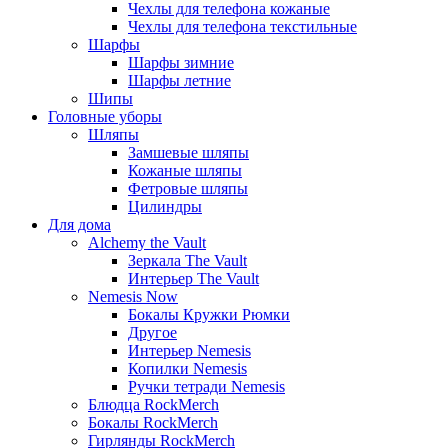
Чехлы для телефона кожаные
Чехлы для телефона текстильные
Шарфы
Шарфы зимние
Шарфы летние
Шипы
Головные уборы
Шляпы
Замшевые шляпы
Кожаные шляпы
Фетровые шляпы
Цилиндры
Для дома
Alchemy the Vault
Зеркала The Vault
Интерьер The Vault
Nemesis Now
Бокалы Кружки Рюмки
Другое
Интерьер Nemesis
Копилки Nemesis
Ручки тетради Nemesis
Блюдца RockMerch
Бокалы RockMerch
Гирлянды RockMerch