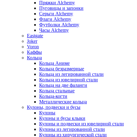
Пряжки Alchemy
Пуговицы и запонки
Серьги Alchemy
Флаги Alchemy
Футболки Alchemy
Часы Alchemy
Eastgate
Joker
Voron
Каффы
Кольца
Кольца Аниме
Кольца безразмерные
Кольца из легированной стали
Кольца из ювелирной стали
Кольца на две фаланги
Кольца стальные
Кольца-когти
Металлические кольца
Кулоны, подвески и бусы
Кулоны
Кулоны и бусы клыки
Кулоны и подвески из ювелирной стали
Кулоны из легированной стали
Кулоны из хирургической стали