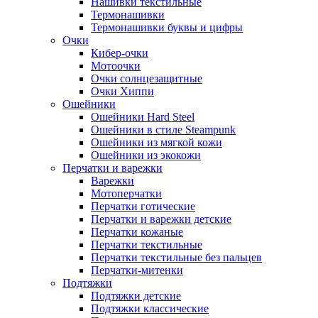
Нашивки текстильные
Термонашивки
Термонашивки буквы и цифры
Очки
Кибер-очки
Мотоочки
Очки солнцезащитные
Очки Хиппи
Ошейники
Ошейники Hard Steel
Ошейники в стиле Steampunk
Ошейники из мягкой кожи
Ошейники из экокожи
Перчатки и варежки
Варежки
Мотоперчатки
Перчатки готические
Перчатки и варежки детские
Перчатки кожаные
Перчатки текстильные
Перчатки текстильные без пальцев
Перчатки-митенки
Подтяжки
Подтяжки детские
Подтяжки классические