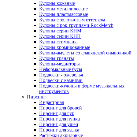
Кулоны кожаные
Кулоны металлические
Кулоны пластмассовые
Кулоны с золотистым оттенком
Кулоны с рок-группами RockMerch
Кулоны серии КНМ
Кулоны серии КНП
Кулоны стимпанк
Кулоны хромированные
Кулоны-амулеты со славянской символикой
Кулоны-гранаты
Кулоны-медиаторы
Неформальные бусы
Подвески - ожерелья
Подвески с камнями
Подвески-кулоны в форме музыкальных
инструментов
Пирсинг
Индастриал
Пирсинг для бровей
Пирсинг для губ
Пирсинг для пупка
Пирсинг для ушей
Пирсинг для языка
Растяжки акриловые