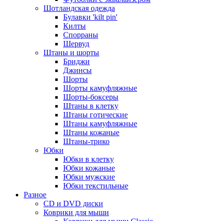
Шотландская одежда
Булавки 'kilt pin'
Килты
Спорраны
Шервуд
Штаны и шорты
Бриджи
Джинсы
Шорты
Шорты камуфляжные
Шорты-боксеры
Штаны в клетку
Штаны готические
Штаны камуфляжные
Штаны кожаные
Штаны-трико
Юбки
Юбки в клетку
Юбки кожаные
Юбки мужские
Юбки текстильные
Разное
CD и DVD диски
Коврики для мыши