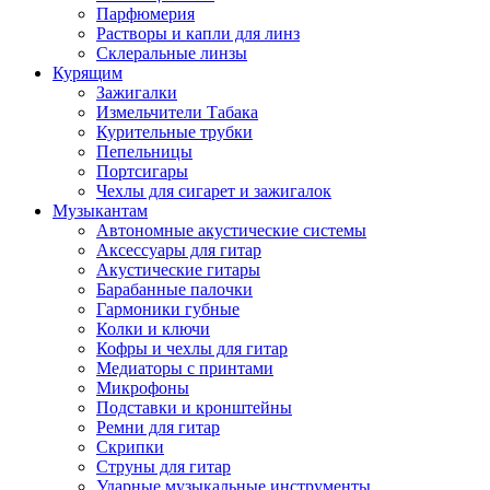
Парфюмерия
Растворы и капли для линз
Склеральные линзы
Курящим
Зажигалки
Измельчители Табака
Курительные трубки
Пепельницы
Портсигары
Чехлы для сигарет и зажигалок
Музыкантам
Автономные акустические системы
Аксессуары для гитар
Акустические гитары
Барабанные палочки
Гармоники губные
Колки и ключи
Кофры и чехлы для гитар
Медиаторы с принтами
Микрофоны
Подставки и кронштейны
Ремни для гитар
Скрипки
Струны для гитар
Ударные музыкальные инструменты