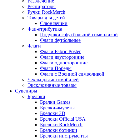
Развлечение
Респираторы
Ручки RockMerch
Товары для детей
Слюнявчики
Фан-атрибутика
Подушки с футбольной символикой
Флаги футбольные
Флаги
Флаги Fabric Poster
Флаги двусторонние
Флаги односторонние
Флаги Победы
Флаги с Военной символикой
Чехлы для автомобилей
Эксклюзивные товары
Сувениры
Брелоки
Брелки Games
Брелки-амулеты
Брелоки 3D
Брелоки Official USA
Брелоки RockMerch
Брелоки ботинки
Брелоки инструменты