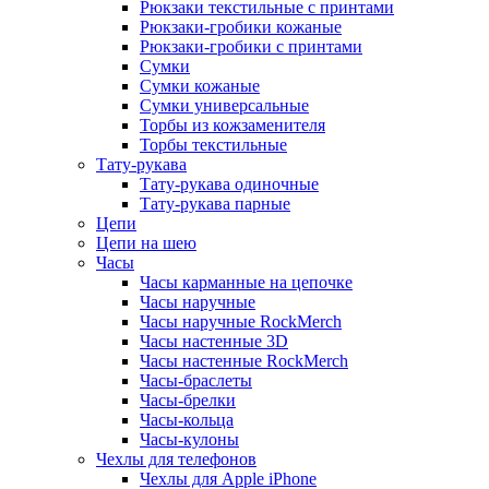
Рюкзаки текстильные с принтами
Рюкзаки-гробики кожаные
Рюкзаки-гробики с принтами
Сумки
Сумки кожаные
Сумки универсальные
Торбы из кожзаменителя
Торбы текстильные
Тату-рукава
Тату-рукава одиночные
Тату-рукава парные
Цепи
Цепи на шею
Часы
Часы карманные на цепочке
Часы наручные
Часы наручные RockMerch
Часы настенные 3D
Часы настенные RockMerch
Часы-браслеты
Часы-брелки
Часы-кольца
Часы-кулоны
Чехлы для телефонов
Чехлы для Apple iPhone