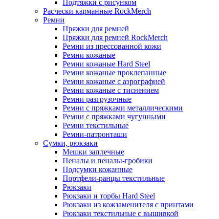
Подтяжки с рисунком
Расчески карманные RockMerch
Ремни
Пряжки для ремней
Пряжки для ремней RockMerch
Ремни из прессованной кожи
Ремни кожаные
Ремни кожаные Hard Steel
Ремни кожаные проклепанные
Ремни кожаные с аэрографией
Ремни кожаные с тиснением
Ремни разгрузочные
Ремни с пряжками металлическими
Ремни с пряжками чугунными
Ремни текстильные
Ремни-патронташи
Сумки, рюкзаки
Мешки заплечные
Пеналы и пеналы-гробики
Подсумки кожанные
Портфели-ранцы текстильные
Рюкзаки
Рюкзаки и торбы Hard Steel
Рюкзаки из кожзаменителя с принтами
Рюкзаки текстильные с вышивкой