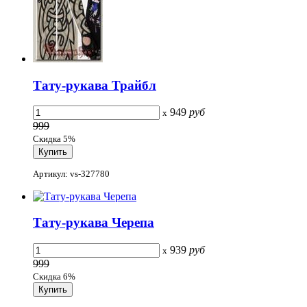
Тату-рукава Трайбл
949
руб
x
999
Скидка 5%
Артикул: vs-327780
Тату-рукава Черепа
939
руб
x
999
Скидка 6%