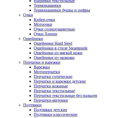
Нашивки текстильные
Термонашивки
Термонашивки буквы и цифры
Очки
Кибер-очки
Мотоочки
Очки солнцезащитные
Очки Хиппи
Ошейники
Ошейники Hard Steel
Ошейники в стиле Steampunk
Ошейники из мягкой кожи
Ошейники из экокожи
Перчатки и варежки
Варежки
Мотоперчатки
Перчатки готические
Перчатки и варежки детские
Перчатки кожаные
Перчатки текстильные
Перчатки текстильные без пальцев
Перчатки-митенки
Подтяжки
Подтяжки детские
Подтяжки классические