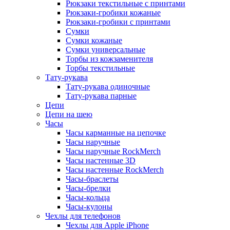
Рюкзаки текстильные с принтами
Рюкзаки-гробики кожаные
Рюкзаки-гробики с принтами
Сумки
Сумки кожаные
Сумки универсальные
Торбы из кожзаменителя
Торбы текстильные
Тату-рукава
Тату-рукава одиночные
Тату-рукава парные
Цепи
Цепи на шею
Часы
Часы карманные на цепочке
Часы наручные
Часы наручные RockMerch
Часы настенные 3D
Часы настенные RockMerch
Часы-браслеты
Часы-брелки
Часы-кольца
Часы-кулоны
Чехлы для телефонов
Чехлы для Apple iPhone