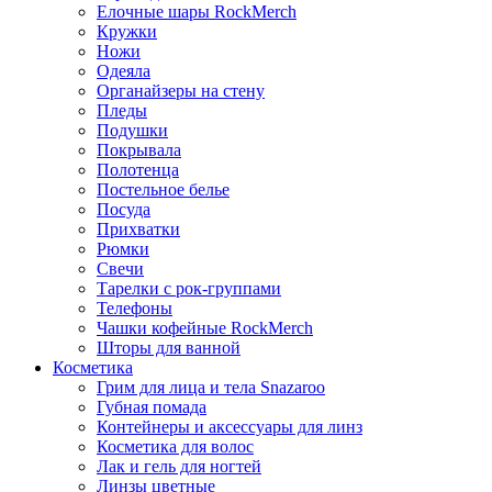
Елочные шары RockMerch
Кружки
Ножи
Одеяла
Органайзеры на стену
Пледы
Подушки
Покрывала
Полотенца
Постельное белье
Посуда
Прихватки
Рюмки
Свечи
Тарелки с рок-группами
Телефоны
Чашки кофейные RockMerch
Шторы для ванной
Косметика
Грим для лица и тела Snazaroo
Губная помада
Контейнеры и аксессуары для линз
Косметика для волос
Лак и гель для ногтей
Линзы цветные