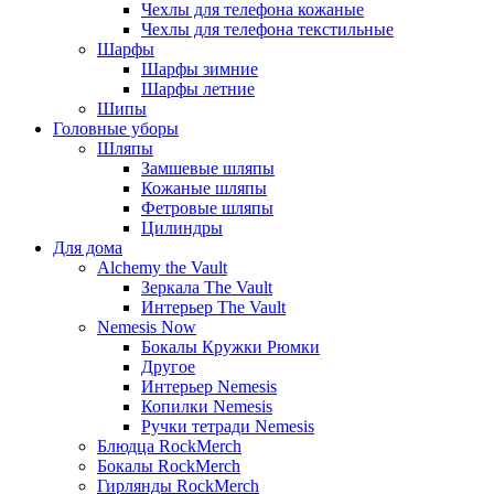
Чехлы для телефона кожаные
Чехлы для телефона текстильные
Шарфы
Шарфы зимние
Шарфы летние
Шипы
Головные уборы
Шляпы
Замшевые шляпы
Кожаные шляпы
Фетровые шляпы
Цилиндры
Для дома
Alchemy the Vault
Зеркала The Vault
Интерьер The Vault
Nemesis Now
Бокалы Кружки Рюмки
Другое
Интерьер Nemesis
Копилки Nemesis
Ручки тетради Nemesis
Блюдца RockMerch
Бокалы RockMerch
Гирлянды RockMerch