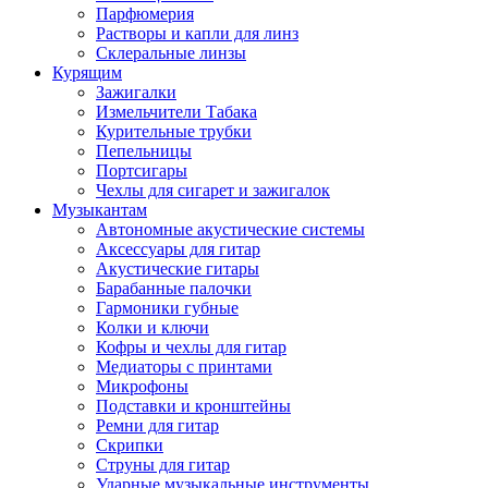
Парфюмерия
Растворы и капли для линз
Склеральные линзы
Курящим
Зажигалки
Измельчители Табака
Курительные трубки
Пепельницы
Портсигары
Чехлы для сигарет и зажигалок
Музыкантам
Автономные акустические системы
Аксессуары для гитар
Акустические гитары
Барабанные палочки
Гармоники губные
Колки и ключи
Кофры и чехлы для гитар
Медиаторы с принтами
Микрофоны
Подставки и кронштейны
Ремни для гитар
Скрипки
Струны для гитар
Ударные музыкальные инструменты