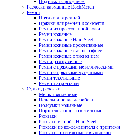
Подтяжки с рисунком
Расчески карманные RockMerch
Ремни
Пряжки для ремней
Пряжки для ремней RockMerch
Ремни из прессованной кожи
Ремни кожаные
Ремни кожаные Hard Steel
Ремни кожаные проклепанные
Ремни кожаные с аэрографией
Ремни кожаные с тиснением
Ремни разгрузочные
Ремни с пряжками металлическими
Ремни с пряжками чугунными
Ремни текстильные
Ремни-патронташи
Сумки, рюкзаки
Мешки заплечные
Пеналы и пеналы-гробики
Подсумки кожанные
Портфели-ранцы текстильные
Рюкзаки
Рюкзаки и торбы Hard Steel
Рюкзаки из кожзаменителя с принтами
Рюкзаки текстильные с вышивкой