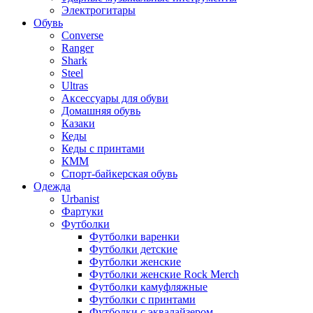
Электрогитары
Обувь
Converse
Ranger
Shark
Steel
Ultras
Аксессуары для обуви
Домашняя обувь
Казаки
Кеды
Кеды с принтами
КММ
Спорт-байкерская обувь
Одежда
Urbanist
Фартуки
Футболки
Футболки варенки
Футболки детские
Футболки женские
Футболки женские Rock Merch
Футболки камуфляжные
Футболки с принтами
Футболки с эквалайзером