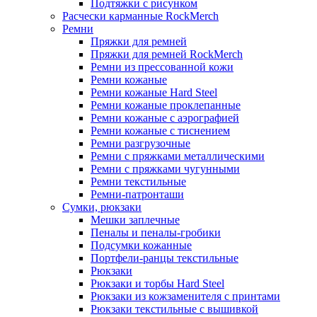
Подтяжки с рисунком
Расчески карманные RockMerch
Ремни
Пряжки для ремней
Пряжки для ремней RockMerch
Ремни из прессованной кожи
Ремни кожаные
Ремни кожаные Hard Steel
Ремни кожаные проклепанные
Ремни кожаные с аэрографией
Ремни кожаные с тиснением
Ремни разгрузочные
Ремни с пряжками металлическими
Ремни с пряжками чугунными
Ремни текстильные
Ремни-патронташи
Сумки, рюкзаки
Мешки заплечные
Пеналы и пеналы-гробики
Подсумки кожанные
Портфели-ранцы текстильные
Рюкзаки
Рюкзаки и торбы Hard Steel
Рюкзаки из кожзаменителя с принтами
Рюкзаки текстильные с вышивкой