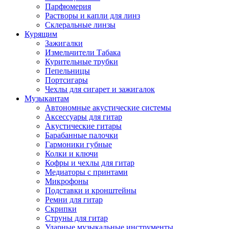
Парфюмерия
Растворы и капли для линз
Склеральные линзы
Курящим
Зажигалки
Измельчители Табака
Курительные трубки
Пепельницы
Портсигары
Чехлы для сигарет и зажигалок
Музыкантам
Автономные акустические системы
Аксессуары для гитар
Акустические гитары
Барабанные палочки
Гармоники губные
Колки и ключи
Кофры и чехлы для гитар
Медиаторы с принтами
Микрофоны
Подставки и кронштейны
Ремни для гитар
Скрипки
Струны для гитар
Ударные музыкальные инструменты