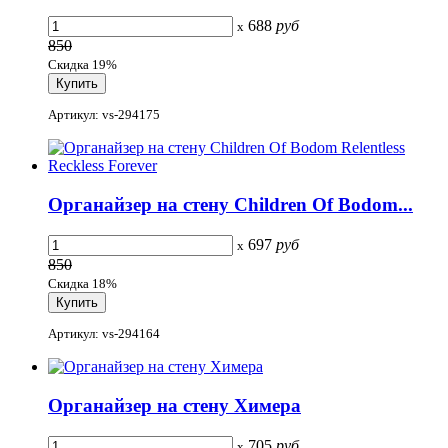
688
руб
x
850
Скидка 19%
Артикул: vs-294175
Органайзер на стену Children Of Bodom...
697
руб
x
850
Скидка 18%
Артикул: vs-294164
Органайзер на стену Химера
705
руб
x