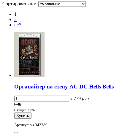
Сортировать по:
1
2
всё
Органайзер на стену AC DC Hells Bells
779
руб
x
999
Скидка 22%
Артикул: vs-342289