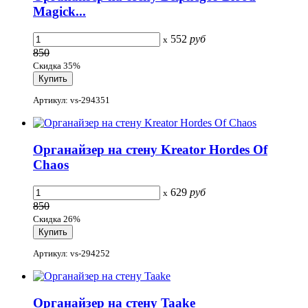
Magick...
552
руб
x
850
Скидка 35%
Артикул: vs-294351
Органайзер на стену Kreator Hordes Of
Chaos
629
руб
x
850
Скидка 26%
Артикул: vs-294252
Органайзер на стену Taake