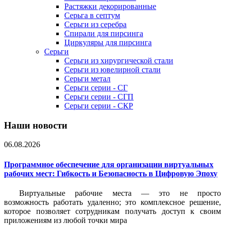
Растяжки декорированные
Серьга в септум
Серьги из серебра
Спирали для пирсинга
Циркуляры для пирсинга
Серьги
Серьги из хирургической стали
Серьги из ювелирной стали
Серьги метал
Серьги серии - СГ
Серьги серии - СГП
Серьги серии - СКР
Наши новости
06.08.2026
Программное обеспечение для организации виртуальных
рабочих мест: Гибкость и Безопасность в Цифровую Эпоху
Виртуальные рабочие места — это не просто
возможность работать удаленно; это комплексное решение,
которое позволяет сотрудникам получать доступ к своим
приложениям из любой точки мира