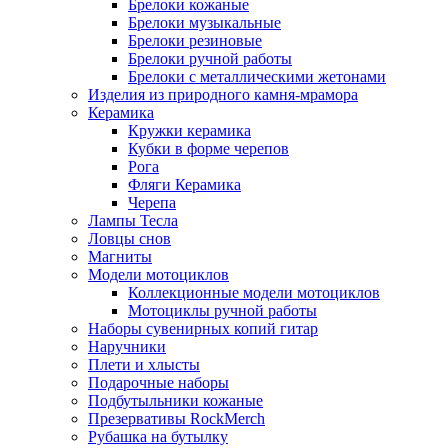
Брелоки кожаные
Брелоки музыкальные
Брелоки резиновые
Брелоки ручной работы
Брелоки с металлическими жетонами
Изделия из природного камня-мрамора
Керамика
Кружки керамика
Кубки в форме черепов
Рога
Фляги Керамика
Черепа
Лампы Тесла
Ловцы снов
Магниты
Модели мотоциклов
Коллекционные модели мотоциклов
Мотоциклы ручной работы
Наборы сувенирных копий гитар
Наручники
Плети и хлысты
Подарочные наборы
Подбутыльники кожаные
Презервативы RockMerch
Рубашка на бутылку