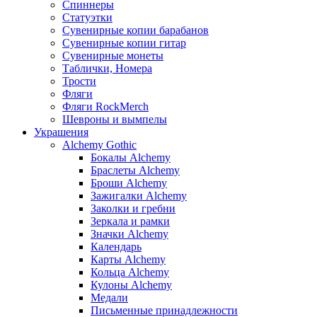
Спиннеры
Статуэтки
Сувенирные копии барабанов
Сувенирные копии гитар
Сувенирные монеты
Таблички, Номера
Трости
Фляги
Фляги RockMerch
Шевроны и вымпелы
Украшения
Alchemy Gothic
Бокалы Alchemy
Браслеты Alchemy
Броши Alchemy
Зажигалки Alchemy
Заколки и гребни
Зеркала и рамки
Значки Alchemy
Календарь
Карты Alchemy
Кольца Alchemy
Кулоны Alchemy
Медали
Письменные принадлежности