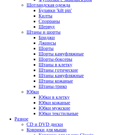
Шотландская одежда
Булавки 'kilt pin'
Килты
Спорраны
Шервуд
Штаны и шорты
Бриджи
Джинсы
Шорты
Шорты камуфляжные
Шорты-боксеры
Штаны в клетку
Штаны готические
Штаны камуфляжные
Штаны кожаные
Штаны-трико
Юбки
Юбки в клетку
Юбки кожаные
Юбки мужские
Юбки текстильные
Разное
CD и DVD диски
Коврики для мыши