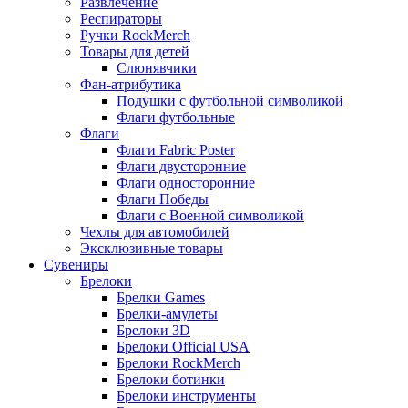
Развлечение
Респираторы
Ручки RockMerch
Товары для детей
Слюнявчики
Фан-атрибутика
Подушки с футбольной символикой
Флаги футбольные
Флаги
Флаги Fabric Poster
Флаги двусторонние
Флаги односторонние
Флаги Победы
Флаги с Военной символикой
Чехлы для автомобилей
Эксклюзивные товары
Сувениры
Брелоки
Брелки Games
Брелки-амулеты
Брелоки 3D
Брелоки Official USA
Брелоки RockMerch
Брелоки ботинки
Брелоки инструменты