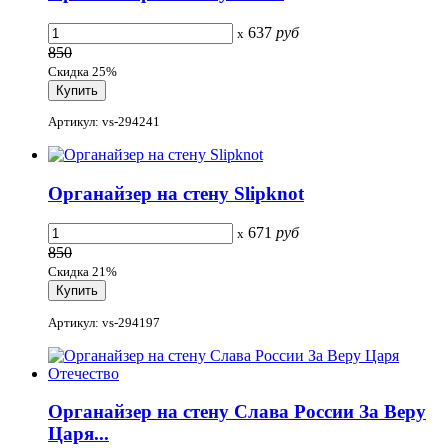
637
руб
x
850
Скидка 25%
Артикул: vs-294241
Органайзер на стену Slipknot
671
руб
x
850
Скидка 21%
Артикул: vs-294197
Органайзер на стену Слава России За Веру
Царя...