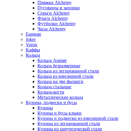
Пряжки Alchemy
Пуговицы и запонки
Серьги Alchemy
Флаги Alchemy
Футболки Alchemy
Часы Alchemy
Eastgate
Joker
Voron
Каффы
Кольца
Кольца Аниме
Кольца безразмерные
Кольца из легированной стали
Кольца из ювелирной стали
Кольца на две фаланги
Кольца стальные
Кольца-когти
Металлические кольца
Кулоны, подвески и бусы
Кулоны
Кулоны и бусы клыки
Кулоны и подвески из ювелирной стали
Кулоны из легированной стали
Кулоны из хирургической стали