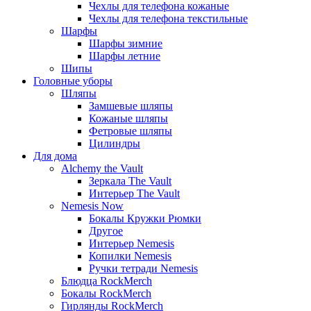
Чехлы для телефона кожаные
Чехлы для телефона текстильные
Шарфы
Шарфы зимние
Шарфы летние
Шипы
Головные уборы
Шляпы
Замшевые шляпы
Кожаные шляпы
Фетровые шляпы
Цилиндры
Для дома
Alchemy the Vault
Зеркала The Vault
Интерьер The Vault
Nemesis Now
Бокалы Кружки Рюмки
Другое
Интерьер Nemesis
Копилки Nemesis
Ручки тетради Nemesis
Блюдца RockMerch
Бокалы RockMerch
Гирлянды RockMerch