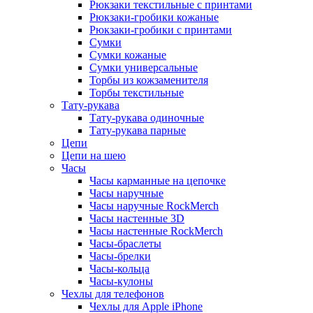
Рюкзаки текстильные с принтами
Рюкзаки-гробики кожаные
Рюкзаки-гробики с принтами
Сумки
Сумки кожаные
Сумки универсальные
Торбы из кожзаменителя
Торбы текстильные
Тату-рукава
Тату-рукава одиночные
Тату-рукава парные
Цепи
Цепи на шею
Часы
Часы карманные на цепочке
Часы наручные
Часы наручные RockMerch
Часы настенные 3D
Часы настенные RockMerch
Часы-браслеты
Часы-брелки
Часы-кольца
Часы-кулоны
Чехлы для телефонов
Чехлы для Apple iPhone