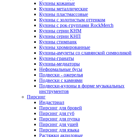
Кулоны кожаные
Кулоны металлические
Кулоны пластмассовые
Кулоны с золотистым оттенком
Кулоны с рок-группами RockMerch
Кулоны серии КНМ
Кулоны серии КНП
Кулоны стимпанк
Кулоны хромированные
Кулоны-амулеты со славянской символикой
Кулоны-гранаты
Кулоны-медиаторы
Неформальные бусы
Подвески - ожерелья
Подвески с камнями
Подвески-кулоны в форме музыкальных
инструментов
Пирсинг
Индастриал
Пирсинг для бровей
Пирсинг для губ
Пирсинг для пупка
Пирсинг для ушей
Пирсинг для языка
Растяжки акриловые