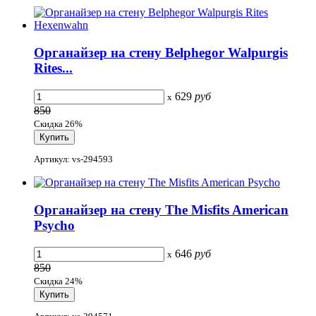
Органайзер на стену Belphegor Walpurgis
Rites...
629
руб
x
850
Скидка 26%
Артикул: vs-294593
Органайзер на стену The Misfits American
Psycho
646
руб
x
850
Скидка 24%