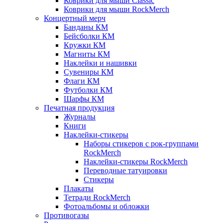
Коврики для мыши Classic
Коврики для мыши RockMerch
Концертный мерч
Банданы КМ
Бейсболки КМ
Кружки КМ
Магниты КМ
Наклейки и нашивки
Сувениры КМ
Флаги КМ
Футболки КМ
Шарфы КМ
Печатная продукция
Журналы
Книги
Наклейки-стикеры
Наборы стикеров с рок-группами
RockMerch
Наклейки-стикеры RockMerch
Переводные татуировки
Стикеры
Плакаты
Тетради RockMerch
Фотоальбомы и обложки
Противогазы