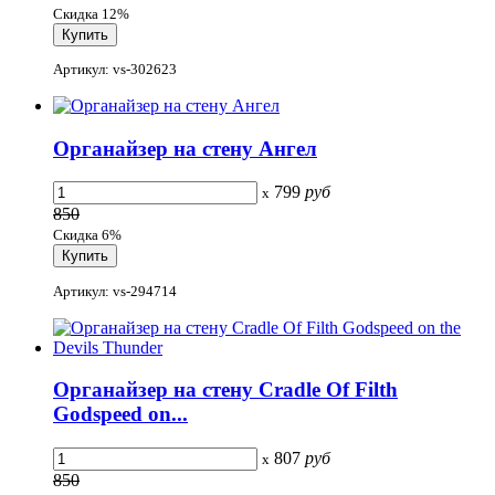
Скидка 12%
Артикул: vs-302623
Органайзер на стену Ангел
799
руб
x
850
Скидка 6%
Артикул: vs-294714
Органайзер на стену Cradle Of Filth
Godspeed on...
807
руб
x
850