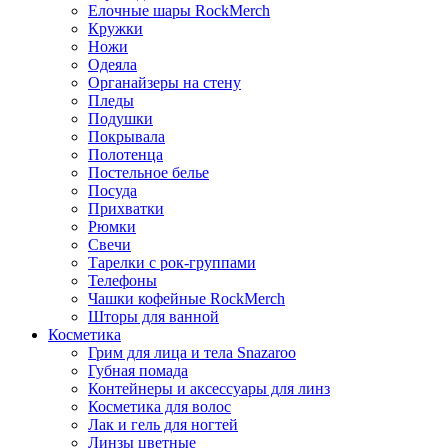
Елочные шары RockMerch
Кружки
Ножи
Одеяла
Органайзеры на стену
Пледы
Подушки
Покрывала
Полотенца
Постельное белье
Посуда
Прихватки
Рюмки
Свечи
Тарелки с рок-группами
Телефоны
Чашки кофейные RockMerch
Шторы для ванной
Косметика
Грим для лица и тела Snazaroo
Губная помада
Контейнеры и аксессуары для линз
Косметика для волос
Лак и гель для ногтей
Линзы цветные