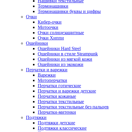
Нашивки текстильные
Термонашивки
Термонашивки буквы и цифры
Очки
Кибер-очки
Мотоочки
Очки солнцезащитные
Очки Хиппи
Ошейники
Ошейники Hard Steel
Ошейники в стиле Steampunk
Ошейники из мягкой кожи
Ошейники из экокожи
Перчатки и варежки
Варежки
Мотоперчатки
Перчатки готические
Перчатки и варежки детские
Перчатки кожаные
Перчатки текстильные
Перчатки текстильные без пальцев
Перчатки-митенки
Подтяжки
Подтяжки детские
Подтяжки классические