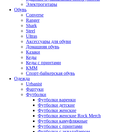
Электрогитары
Обувь
Converse
Ranger
Shark
Steel
Ultras
Аксессуары для обуви
Домашняя обувь
Казаки
Кеды
Кеды с принтами
КММ
Спорт-байкерская обувь
Одежда
Urbanist
Фартуки
Футболки
Футболки варенки
Футболки детские
Футболки женские
Футболки женские Rock Merch
Футболки камуфляжные
Футболки с принтами
Футболки с эквалайзером