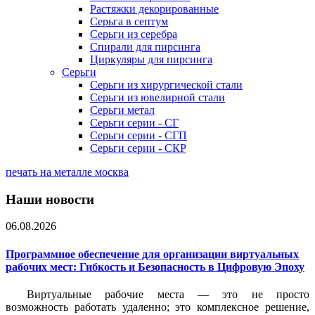
Растяжки декорированные
Серьга в септум
Серьги из серебра
Спирали для пирсинга
Циркуляры для пирсинга
Серьги
Серьги из хирургической стали
Серьги из ювелирной стали
Серьги метал
Серьги серии - СГ
Серьги серии - СГП
Серьги серии - СКР
печать на металле москва
Наши новости
06.08.2026
Программное обеспечение для организации виртуальных
рабочих мест: Гибкость и Безопасность в Цифровую Эпоху
Виртуальные рабочие места — это не просто
возможность работать удаленно; это комплексное решение,