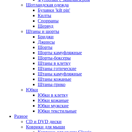
Шотландская одежда
Булавки 'kilt pin'
Килты
Спорраны
Шервуд
Штаны и шорты
Бриджи
Джинсы
Шорты
Шорты камуфляжные
Шорты-боксеры
Штаны в клетку
Штаны готические
Штаны камуфляжные
Штаны кожаные
Штаны-трико
Юбки
Юбки в клетку
Юбки кожаные
Юбки мужские
Юбки текстильные
Разное
CD и DVD диски
Коврики для мыши