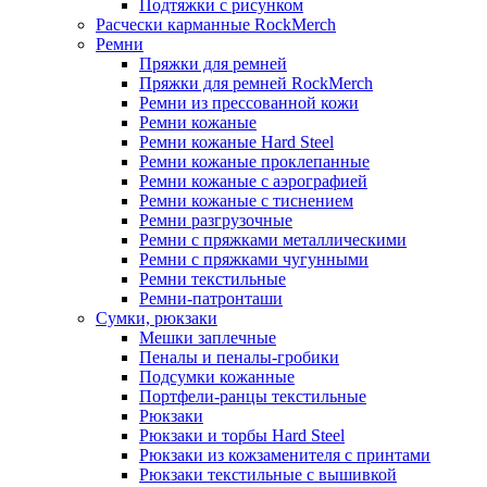
Подтяжки с рисунком
Расчески карманные RockMerch
Ремни
Пряжки для ремней
Пряжки для ремней RockMerch
Ремни из прессованной кожи
Ремни кожаные
Ремни кожаные Hard Steel
Ремни кожаные проклепанные
Ремни кожаные с аэрографией
Ремни кожаные с тиснением
Ремни разгрузочные
Ремни с пряжками металлическими
Ремни с пряжками чугунными
Ремни текстильные
Ремни-патронташи
Сумки, рюкзаки
Мешки заплечные
Пеналы и пеналы-гробики
Подсумки кожанные
Портфели-ранцы текстильные
Рюкзаки
Рюкзаки и торбы Hard Steel
Рюкзаки из кожзаменителя с принтами
Рюкзаки текстильные с вышивкой