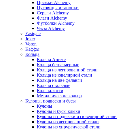
Пряжки Alchemy
Пуговицы и запонки
Серьги Alchemy
Флаги Alchemy
Футболки Alchemy
Часы Alchemy
Eastgate
Joker
Voron
Каффы
Кольца
Кольца Аниме
Кольца безразмерные
Кольца из легированной стали
Кольца из ювелирной стали
Кольца на две фаланги
Кольца стальные
Кольца-когти
Металлические кольца
Кулоны, подвески и бусы
Кулоны
Кулоны и бусы клыки
Кулоны и подвески из ювелирной стали
Кулоны из легированной стали
Кулоны из хирургической стали