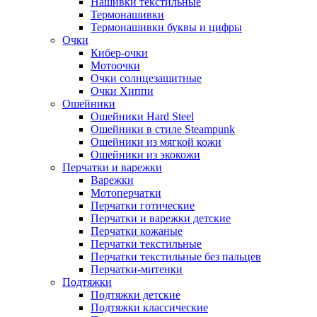
Нашивки текстильные
Термонашивки
Термонашивки буквы и цифры
Очки
Кибер-очки
Мотоочки
Очки солнцезащитные
Очки Хиппи
Ошейники
Ошейники Hard Steel
Ошейники в стиле Steampunk
Ошейники из мягкой кожи
Ошейники из экокожи
Перчатки и варежки
Варежки
Мотоперчатки
Перчатки готические
Перчатки и варежки детские
Перчатки кожаные
Перчатки текстильные
Перчатки текстильные без пальцев
Перчатки-митенки
Подтяжки
Подтяжки детские
Подтяжки классические