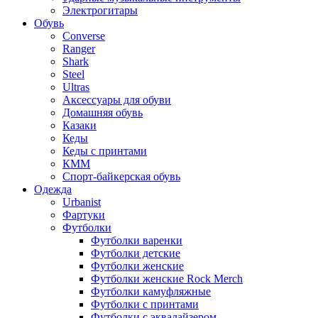
Электрогитары
Обувь
Converse
Ranger
Shark
Steel
Ultras
Аксессуары для обуви
Домашняя обувь
Казаки
Кеды
Кеды с принтами
КММ
Спорт-байкерская обувь
Одежда
Urbanist
Фартуки
Футболки
Футболки варенки
Футболки детские
Футболки женские
Футболки женские Rock Merch
Футболки камуфляжные
Футболки с принтами
Футболки с эквалайзером