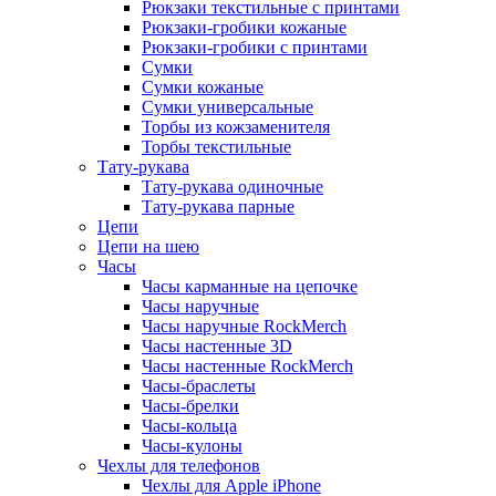
Рюкзаки текстильные с принтами
Рюкзаки-гробики кожаные
Рюкзаки-гробики с принтами
Сумки
Сумки кожаные
Сумки универсальные
Торбы из кожзаменителя
Торбы текстильные
Тату-рукава
Тату-рукава одиночные
Тату-рукава парные
Цепи
Цепи на шею
Часы
Часы карманные на цепочке
Часы наручные
Часы наручные RockMerch
Часы настенные 3D
Часы настенные RockMerch
Часы-браслеты
Часы-брелки
Часы-кольца
Часы-кулоны
Чехлы для телефонов
Чехлы для Apple iPhone