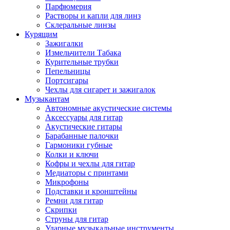
Парфюмерия
Растворы и капли для линз
Склеральные линзы
Курящим
Зажигалки
Измельчители Табака
Курительные трубки
Пепельницы
Портсигары
Чехлы для сигарет и зажигалок
Музыкантам
Автономные акустические системы
Аксессуары для гитар
Акустические гитары
Барабанные палочки
Гармоники губные
Колки и ключи
Кофры и чехлы для гитар
Медиаторы с принтами
Микрофоны
Подставки и кронштейны
Ремни для гитар
Скрипки
Струны для гитар
Ударные музыкальные инструменты