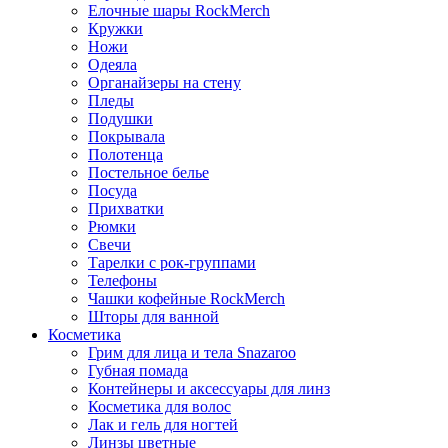
Елочные шары RockMerch
Кружки
Ножи
Одеяла
Органайзеры на стену
Пледы
Подушки
Покрывала
Полотенца
Постельное белье
Посуда
Прихватки
Рюмки
Свечи
Тарелки с рок-группами
Телефоны
Чашки кофейные RockMerch
Шторы для ванной
Косметика
Грим для лица и тела Snazaroo
Губная помада
Контейнеры и аксессуары для линз
Косметика для волос
Лак и гель для ногтей
Линзы цветные