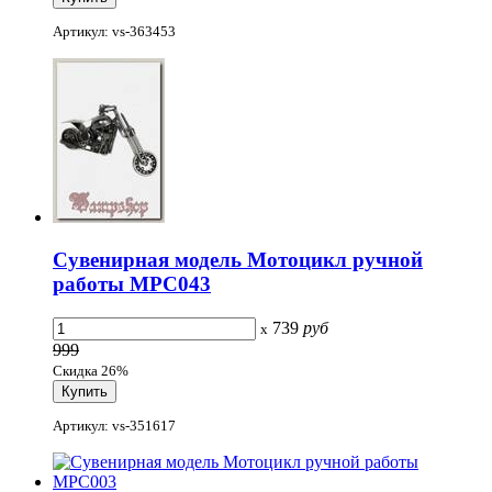
Артикул: vs-363453
Сувенирная модель Мотоцикл ручной
работы МРС043
739
руб
x
999
Скидка 26%
Артикул: vs-351617