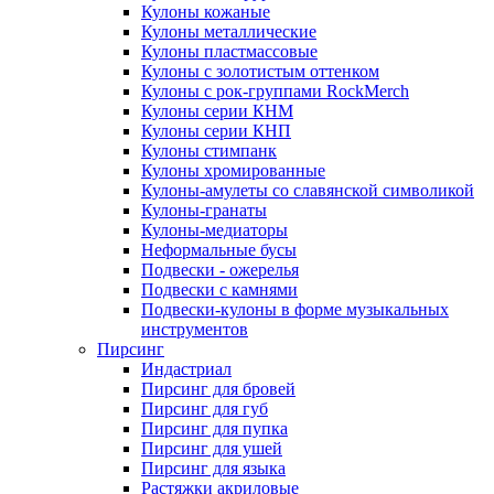
Кулоны кожаные
Кулоны металлические
Кулоны пластмассовые
Кулоны с золотистым оттенком
Кулоны с рок-группами RockMerch
Кулоны серии КНМ
Кулоны серии КНП
Кулоны стимпанк
Кулоны хромированные
Кулоны-амулеты со славянской символикой
Кулоны-гранаты
Кулоны-медиаторы
Неформальные бусы
Подвески - ожерелья
Подвески с камнями
Подвески-кулоны в форме музыкальных
инструментов
Пирсинг
Индастриал
Пирсинг для бровей
Пирсинг для губ
Пирсинг для пупка
Пирсинг для ушей
Пирсинг для языка
Растяжки акриловые