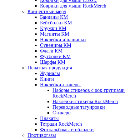
Коврики для мыши Classic
Коврики для мыши RockMerch
Концертный мерч
Банданы КМ
Бейсболки КМ
Кружки КМ
Магниты КМ
Наклейки и нашивки
Сувениры КМ
Флаги КМ
Футболки КМ
Шарфы КМ
Печатная продукция
Журналы
Книги
Наклейки-стикеры
Наборы стикеров с рок-группами
RockMerch
Наклейки-стикеры RockMerch
Переводные татуировки
Стикеры
Плакаты
Тетради RockMerch
Фотоальбомы и обложки
Противогазы