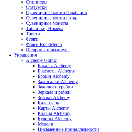
Спиннеры
Статуэтки
Сувенирные копии барабанов
Сувенирные копии гитар
Сувенирные монеты
Таблички, Номера
Трости
Фляги
Фляги RockMerch
Шевроны и вымпелы
Украшения
Alchemy Gothic
Бокалы Alchemy
Браслеты Alchemy
Броши Alchemy
Зажигалки Alchemy
Заколки и гребни
Зеркала и рамки
Значки Alchemy
Календарь
Карты Alchemy
Кольца Alchemy
Кулоны Alchemy
Медали
Письменные принадлежности