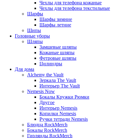
Чехлы для телефона кожаные
Чехлы для телефона текстильные
Шарфы
Шарфы зимние
Шарфы летние
Шипы
Головные уборы
Шляпы
Замшевые шляпы
Кожаные шляпы
Фетровые шляпы
Цилиндры
Для дома
Alchemy the Vault
Зеркала The Vault
Интерьер The Vault
Nemesis Now
Бокалы Кружки Рюмки
Другое
Интерьер Nemesis
Копилки Nemesis
Ручки тетради Nemesis
Блюдца RockMerch
Бокалы RockMerch
Гирлянды RockMerch