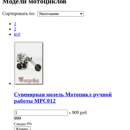
Модели мотоциклов
Сортировать по:
1
2
всё
Сувенирная модель Мотоцикл ручной
работы МРС012
909
руб
x
999
Скидка 9%