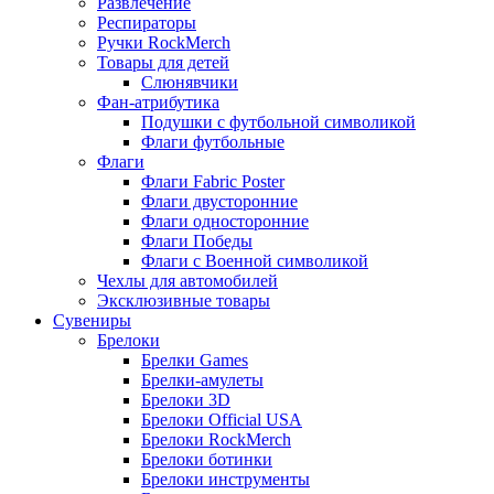
Развлечение
Респираторы
Ручки RockMerch
Товары для детей
Слюнявчики
Фан-атрибутика
Подушки с футбольной символикой
Флаги футбольные
Флаги
Флаги Fabric Poster
Флаги двусторонние
Флаги односторонние
Флаги Победы
Флаги с Военной символикой
Чехлы для автомобилей
Эксклюзивные товары
Сувениры
Брелоки
Брелки Games
Брелки-амулеты
Брелоки 3D
Брелоки Official USA
Брелоки RockMerch
Брелоки ботинки
Брелоки инструменты