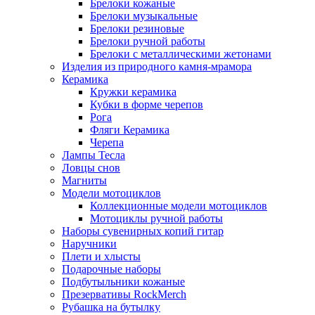
Брелоки кожаные
Брелоки музыкальные
Брелоки резиновые
Брелоки ручной работы
Брелоки с металлическими жетонами
Изделия из природного камня-мрамора
Керамика
Кружки керамика
Кубки в форме черепов
Рога
Фляги Керамика
Черепа
Лампы Тесла
Ловцы снов
Магниты
Модели мотоциклов
Коллекционные модели мотоциклов
Мотоциклы ручной работы
Наборы сувенирных копий гитар
Наручники
Плети и хлысты
Подарочные наборы
Подбутыльники кожаные
Презервативы RockMerch
Рубашка на бутылку