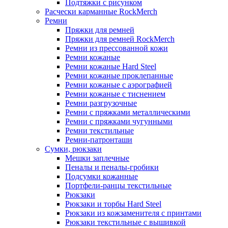
Подтяжки с рисунком
Расчески карманные RockMerch
Ремни
Пряжки для ремней
Пряжки для ремней RockMerch
Ремни из прессованной кожи
Ремни кожаные
Ремни кожаные Hard Steel
Ремни кожаные проклепанные
Ремни кожаные с аэрографией
Ремни кожаные с тиснением
Ремни разгрузочные
Ремни с пряжками металлическими
Ремни с пряжками чугунными
Ремни текстильные
Ремни-патронташи
Сумки, рюкзаки
Мешки заплечные
Пеналы и пеналы-гробики
Подсумки кожанные
Портфели-ранцы текстильные
Рюкзаки
Рюкзаки и торбы Hard Steel
Рюкзаки из кожзаменителя с принтами
Рюкзаки текстильные с вышивкой