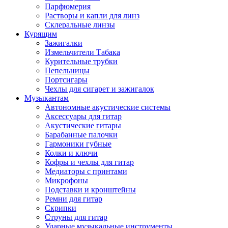
Парфюмерия
Растворы и капли для линз
Склеральные линзы
Курящим
Зажигалки
Измельчители Табака
Курительные трубки
Пепельницы
Портсигары
Чехлы для сигарет и зажигалок
Музыкантам
Автономные акустические системы
Аксессуары для гитар
Акустические гитары
Барабанные палочки
Гармоники губные
Колки и ключи
Кофры и чехлы для гитар
Медиаторы с принтами
Микрофоны
Подставки и кронштейны
Ремни для гитар
Скрипки
Струны для гитар
Ударные музыкальные инструменты