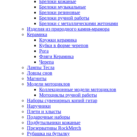
Брелоки кожаные
Брелоки музыкальные
Брелоки резиновые
Брелоки ручной работы
Брелоки с металлическими жетонами
Изделия из природного камня-мрамора
Керамика
Кружки керамика
Кубки в форме черепов
Рога
Фляги Керамика
Черепа
Лампы Тесла
Ловцы снов
Магниты
Модели мотоциклов
Коллекционные модели мотоциклов
Мотоциклы ручной работы
Наборы сувенирных копий гитар
Наручники
Плети и хлысты
Подарочные наборы
Подбутыльники кожаные
Презервативы RockMerch
Рубашка на бутылку