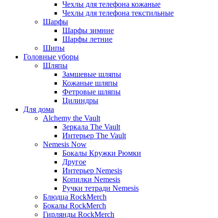
Чехлы для телефона кожаные
Чехлы для телефона текстильные
Шарфы
Шарфы зимние
Шарфы летние
Шипы
Головные уборы
Шляпы
Замшевые шляпы
Кожаные шляпы
Фетровые шляпы
Цилиндры
Для дома
Alchemy the Vault
Зеркала The Vault
Интерьер The Vault
Nemesis Now
Бокалы Кружки Рюмки
Другое
Интерьер Nemesis
Копилки Nemesis
Ручки тетради Nemesis
Блюдца RockMerch
Бокалы RockMerch
Гирлянды RockMerch