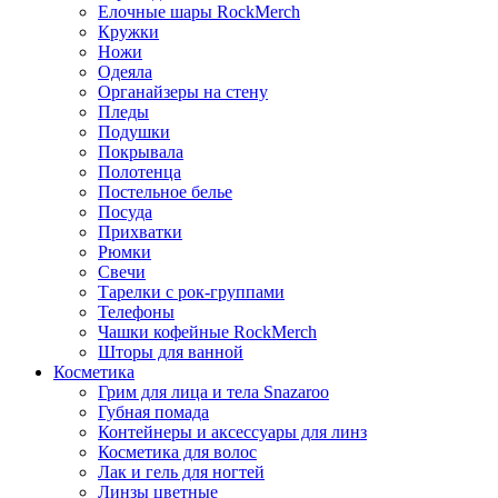
Елочные шары RockMerch
Кружки
Ножи
Одеяла
Органайзеры на стену
Пледы
Подушки
Покрывала
Полотенца
Постельное белье
Посуда
Прихватки
Рюмки
Свечи
Тарелки с рок-группами
Телефоны
Чашки кофейные RockMerch
Шторы для ванной
Косметика
Грим для лица и тела Snazaroo
Губная помада
Контейнеры и аксессуары для линз
Косметика для волос
Лак и гель для ногтей
Линзы цветные