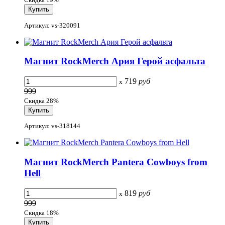
Артикул: vs-320091
Магнит RockMerch Ария Герой асфальта
719
руб
x
999
Скидка 28%
Артикул: vs-318144
Магнит RockMerch Pantera Cowboys from
Hell
819
руб
x
999
Скидка 18%