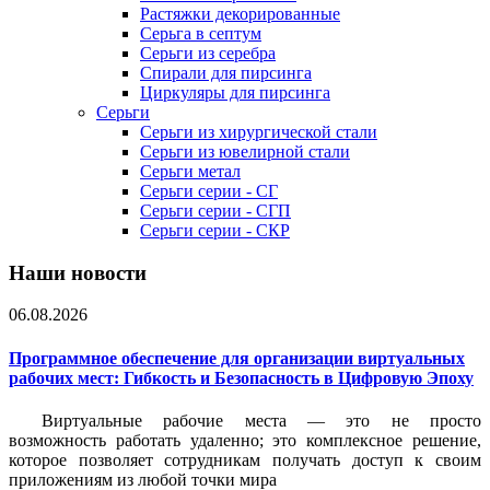
Растяжки декорированные
Серьга в септум
Серьги из серебра
Спирали для пирсинга
Циркуляры для пирсинга
Серьги
Серьги из хирургической стали
Серьги из ювелирной стали
Серьги метал
Серьги серии - СГ
Серьги серии - СГП
Серьги серии - СКР
Наши новости
06.08.2026
Программное обеспечение для организации виртуальных
рабочих мест: Гибкость и Безопасность в Цифровую Эпоху
Виртуальные рабочие места — это не просто
возможность работать удаленно; это комплексное решение,
которое позволяет сотрудникам получать доступ к своим
приложениям из любой точки мира