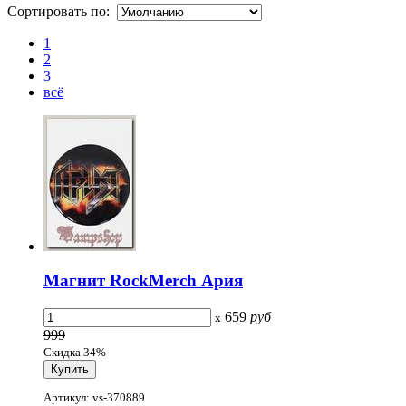
Сортировать по:
1
2
3
всё
Магнит RockMerch Ария
659
руб
x
999
Скидка 34%
Артикул: vs-370889