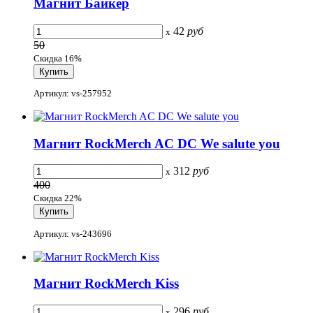
Магнит Байкер
42
руб
x
50
Скидка 16%
Артикул: vs-257952
Магнит RockMerch AC DC We salute you
312
руб
x
400
Скидка 22%
Артикул: vs-243696
Магнит RockMerch Kiss
296
руб
x