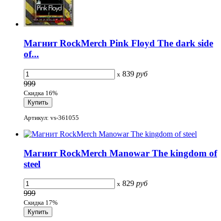
Магнит RockMerch Pink Floyd The dark side
of...
839
руб
x
999
Скидка 16%
Артикул: vs-361055
Магнит RockMerch Manowar The kingdom of
steel
829
руб
x
999
Скидка 17%