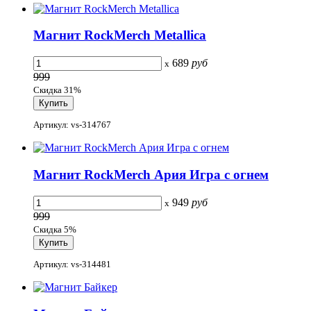
Магнит RockMerch Metallica
689
руб
x
999
Скидка 31%
Артикул: vs-314767
Магнит RockMerch Ария Игра с огнем
949
руб
x
999
Скидка 5%
Артикул: vs-314481