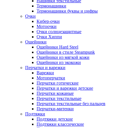
Нашивки текстильные
Термонашивки
Термонашивки буквы и цифры
Очки
Кибер-очки
Мотоочки
Очки солнцезащитные
Очки Хиппи
Ошейники
Ошейники Hard Steel
Ошейники в стиле Steampunk
Ошейники из мягкой кожи
Ошейники из экокожи
Перчатки и варежки
Варежки
Мотоперчатки
Перчатки готические
Перчатки и варежки детские
Перчатки кожаные
Перчатки текстильные
Перчатки текстильные без пальцев
Перчатки-митенки
Подтяжки
Подтяжки детские
Подтяжки классические