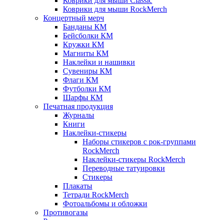
Коврики для мыши Classic
Коврики для мыши RockMerch
Концертный мерч
Банданы КМ
Бейсболки КМ
Кружки КМ
Магниты КМ
Наклейки и нашивки
Сувениры КМ
Флаги КМ
Футболки КМ
Шарфы КМ
Печатная продукция
Журналы
Книги
Наклейки-стикеры
Наборы стикеров с рок-группами
RockMerch
Наклейки-стикеры RockMerch
Переводные татуировки
Стикеры
Плакаты
Тетради RockMerch
Фотоальбомы и обложки
Противогазы