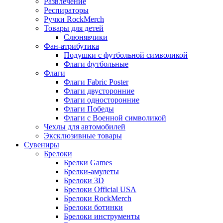
Развлечение
Респираторы
Ручки RockMerch
Товары для детей
Слюнявчики
Фан-атрибутика
Подушки с футбольной символикой
Флаги футбольные
Флаги
Флаги Fabric Poster
Флаги двусторонние
Флаги односторонние
Флаги Победы
Флаги с Военной символикой
Чехлы для автомобилей
Эксклюзивные товары
Сувениры
Брелоки
Брелки Games
Брелки-амулеты
Брелоки 3D
Брелоки Official USA
Брелоки RockMerch
Брелоки ботинки
Брелоки инструменты