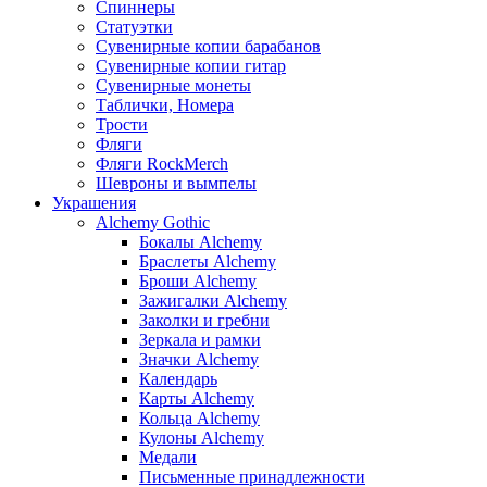
Спиннеры
Статуэтки
Сувенирные копии барабанов
Сувенирные копии гитар
Сувенирные монеты
Таблички, Номера
Трости
Фляги
Фляги RockMerch
Шевроны и вымпелы
Украшения
Alchemy Gothic
Бокалы Alchemy
Браслеты Alchemy
Броши Alchemy
Зажигалки Alchemy
Заколки и гребни
Зеркала и рамки
Значки Alchemy
Календарь
Карты Alchemy
Кольца Alchemy
Кулоны Alchemy
Медали
Письменные принадлежности