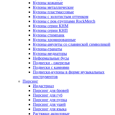
Кулоны кожаные
Кулоны металлические
Кулоны пластмассовые
Кулоны с золотистым оттенком
Кулоны с рок-группами RockMerch
Кулоны серии КНМ
Кулоны серии КНП
Кулоны стимпанк
Кулоны хромированные
Кулоны-амулеты со славянской символикой
Кулоны-гранаты
Кулоны-медиаторы
Неформальные бусы
Подвески - ожерелья
Подвески с камнями
Подвески-кулоны в форме музыкальных
инструментов
Пирсинг
Индастриал
Пирсинг для бровей
Пирсинг для губ
Пирсинг для пупка
Пирсинг для ушей
Пирсинг для языка
Растяжки акриловые