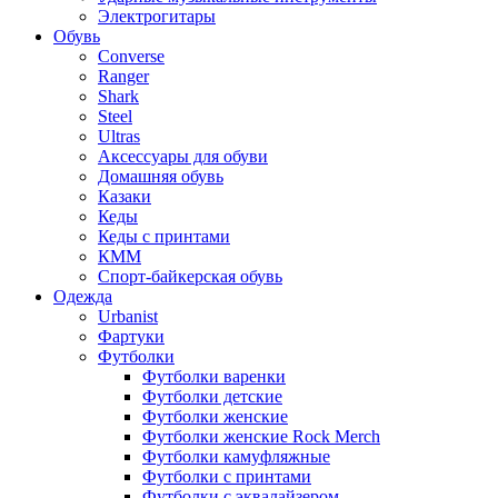
Электрогитары
Обувь
Converse
Ranger
Shark
Steel
Ultras
Аксессуары для обуви
Домашняя обувь
Казаки
Кеды
Кеды с принтами
КММ
Спорт-байкерская обувь
Одежда
Urbanist
Фартуки
Футболки
Футболки варенки
Футболки детские
Футболки женские
Футболки женские Rock Merch
Футболки камуфляжные
Футболки с принтами
Футболки с эквалайзером