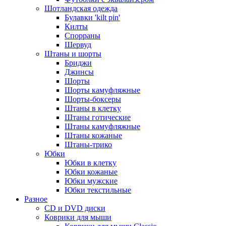
Шотландская одежда
Булавки 'kilt pin'
Килты
Спорраны
Шервуд
Штаны и шорты
Бриджи
Джинсы
Шорты
Шорты камуфляжные
Шорты-боксеры
Штаны в клетку
Штаны готические
Штаны камуфляжные
Штаны кожаные
Штаны-трико
Юбки
Юбки в клетку
Юбки кожаные
Юбки мужские
Юбки текстильные
Разное
CD и DVD диски
Коврики для мыши