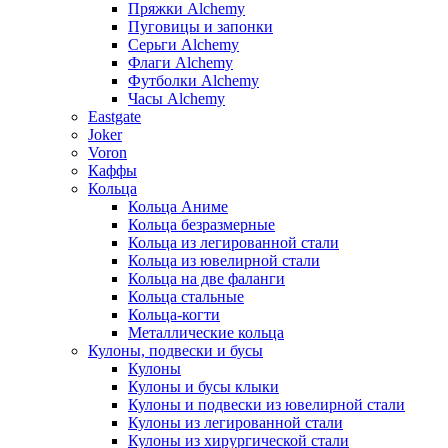
Пряжки Alchemy
Пуговицы и запонки
Серьги Alchemy
Флаги Alchemy
Футболки Alchemy
Часы Alchemy
Eastgate
Joker
Voron
Каффы
Кольца
Кольца Аниме
Кольца безразмерные
Кольца из легированной стали
Кольца из ювелирной стали
Кольца на две фаланги
Кольца стальные
Кольца-когти
Металлические кольца
Кулоны, подвески и бусы
Кулоны
Кулоны и бусы клыки
Кулоны и подвески из ювелирной стали
Кулоны из легированной стали
Кулоны из хирургической стали