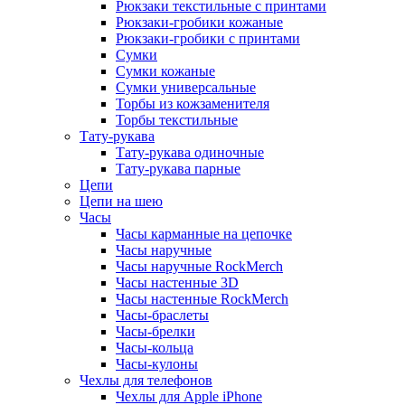
Рюкзаки текстильные с принтами
Рюкзаки-гробики кожаные
Рюкзаки-гробики с принтами
Сумки
Сумки кожаные
Сумки универсальные
Торбы из кожзаменителя
Торбы текстильные
Тату-рукава
Тату-рукава одиночные
Тату-рукава парные
Цепи
Цепи на шею
Часы
Часы карманные на цепочке
Часы наручные
Часы наручные RockMerch
Часы настенные 3D
Часы настенные RockMerch
Часы-браслеты
Часы-брелки
Часы-кольца
Часы-кулоны
Чехлы для телефонов
Чехлы для Apple iPhone