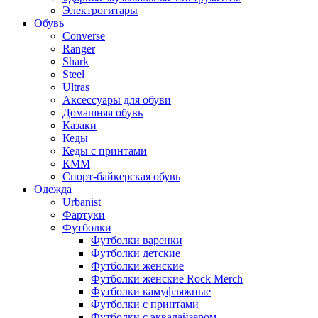
Электрогитары
Обувь
Converse
Ranger
Shark
Steel
Ultras
Аксессуары для обуви
Домашняя обувь
Казаки
Кеды
Кеды с принтами
КММ
Спорт-байкерская обувь
Одежда
Urbanist
Фартуки
Футболки
Футболки варенки
Футболки детские
Футболки женские
Футболки женские Rock Merch
Футболки камуфляжные
Футболки с принтами
Футболки с эквалайзером