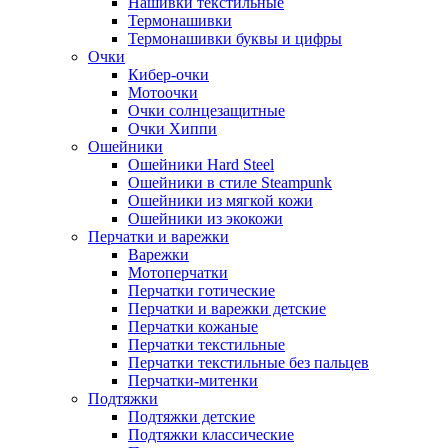
Нашивки текстильные
Термонашивки
Термонашивки буквы и цифры
Очки
Кибер-очки
Мотоочки
Очки солнцезащитные
Очки Хиппи
Ошейники
Ошейники Hard Steel
Ошейники в стиле Steampunk
Ошейники из мягкой кожи
Ошейники из экокожи
Перчатки и варежки
Варежки
Мотоперчатки
Перчатки готические
Перчатки и варежки детские
Перчатки кожаные
Перчатки текстильные
Перчатки текстильные без пальцев
Перчатки-митенки
Подтяжки
Подтяжки детские
Подтяжки классические