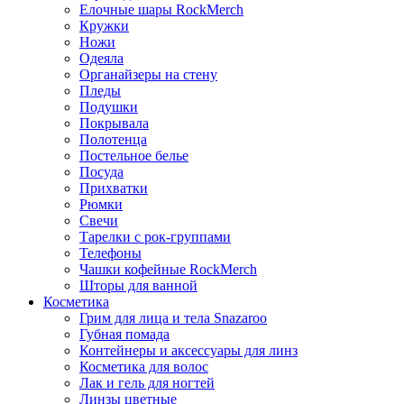
Елочные шары RockMerch
Кружки
Ножи
Одеяла
Органайзеры на стену
Пледы
Подушки
Покрывала
Полотенца
Постельное белье
Посуда
Прихватки
Рюмки
Свечи
Тарелки с рок-группами
Телефоны
Чашки кофейные RockMerch
Шторы для ванной
Косметика
Грим для лица и тела Snazaroo
Губная помада
Контейнеры и аксессуары для линз
Косметика для волос
Лак и гель для ногтей
Линзы цветные