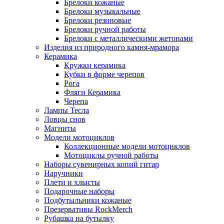
Брелоки кожаные
Брелоки музыкальные
Брелоки резиновые
Брелоки ручной работы
Брелоки с металлическими жетонами
Изделия из природного камня-мрамора
Керамика
Кружки керамика
Кубки в форме черепов
Рога
Фляги Керамика
Черепа
Лампы Тесла
Ловцы снов
Магниты
Модели мотоциклов
Коллекционные модели мотоциклов
Мотоциклы ручной работы
Наборы сувенирных копий гитар
Наручники
Плети и хлысты
Подарочные наборы
Подбутыльники кожаные
Презервативы RockMerch
Рубашка на бутылку