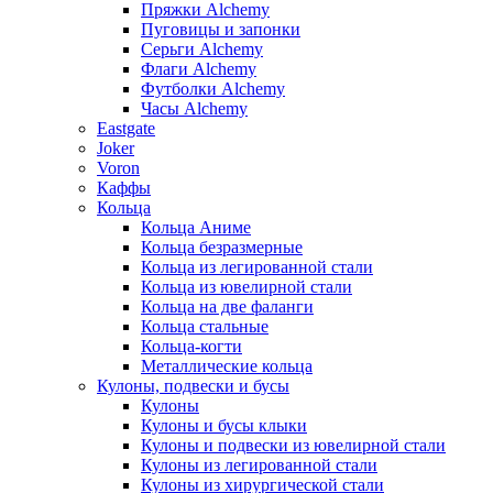
Пряжки Alchemy
Пуговицы и запонки
Серьги Alchemy
Флаги Alchemy
Футболки Alchemy
Часы Alchemy
Eastgate
Joker
Voron
Каффы
Кольца
Кольца Аниме
Кольца безразмерные
Кольца из легированной стали
Кольца из ювелирной стали
Кольца на две фаланги
Кольца стальные
Кольца-когти
Металлические кольца
Кулоны, подвески и бусы
Кулоны
Кулоны и бусы клыки
Кулоны и подвески из ювелирной стали
Кулоны из легированной стали
Кулоны из хирургической стали