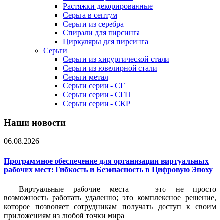
Растяжки декорированные
Серьга в септум
Серьги из серебра
Спирали для пирсинга
Циркуляры для пирсинга
Серьги
Серьги из хирургической стали
Серьги из ювелирной стали
Серьги метал
Серьги серии - СГ
Серьги серии - СГП
Серьги серии - СКР
Наши новости
06.08.2026
Программное обеспечение для организации виртуальных
рабочих мест: Гибкость и Безопасность в Цифровую Эпоху
Виртуальные рабочие места — это не просто
возможность работать удаленно; это комплексное решение,
которое позволяет сотрудникам получать доступ к своим
приложениям из любой точки мира