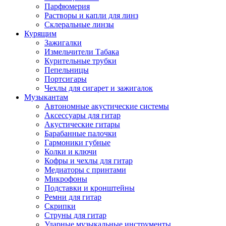
Парфюмерия
Растворы и капли для линз
Склеральные линзы
Курящим
Зажигалки
Измельчители Табака
Курительные трубки
Пепельницы
Портсигары
Чехлы для сигарет и зажигалок
Музыкантам
Автономные акустические системы
Аксессуары для гитар
Акустические гитары
Барабанные палочки
Гармоники губные
Колки и ключи
Кофры и чехлы для гитар
Медиаторы с принтами
Микрофоны
Подставки и кронштейны
Ремни для гитар
Скрипки
Струны для гитар
Ударные музыкальные инструменты