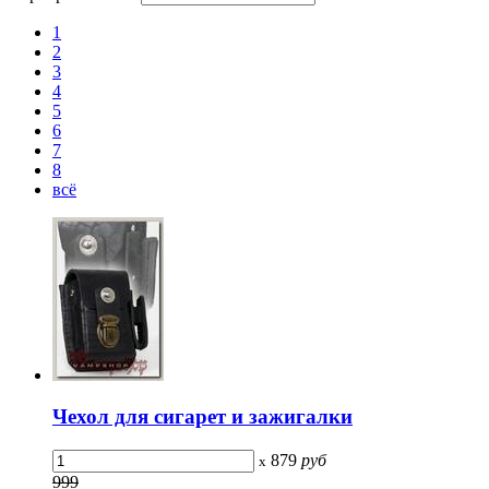
1
2
3
4
5
6
7
8
всё
Чехол для сигарет и зажигалки
879
руб
x
999