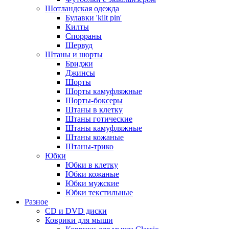
Шотландская одежда
Булавки 'kilt pin'
Килты
Спорраны
Шервуд
Штаны и шорты
Бриджи
Джинсы
Шорты
Шорты камуфляжные
Шорты-боксеры
Штаны в клетку
Штаны готические
Штаны камуфляжные
Штаны кожаные
Штаны-трико
Юбки
Юбки в клетку
Юбки кожаные
Юбки мужские
Юбки текстильные
Разное
CD и DVD диски
Коврики для мыши