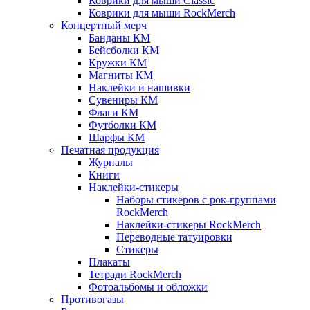
Коврики для мыши Classic
Коврики для мыши RockMerch
Концертный мерч
Банданы КМ
Бейсболки КМ
Кружки КМ
Магниты КМ
Наклейки и нашивки
Сувениры КМ
Флаги КМ
Футболки КМ
Шарфы КМ
Печатная продукция
Журналы
Книги
Наклейки-стикеры
Наборы стикеров с рок-группами
RockMerch
Наклейки-стикеры RockMerch
Переводные татуировки
Стикеры
Плакаты
Тетради RockMerch
Фотоальбомы и обложки
Противогазы