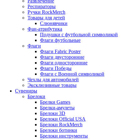
Развлечение
Респираторы
Ручки RockMerch
Товары для детей
Слюнявчики
Фан-атрибутика
Подушки с футбольной символикой
Флаги футбольные
Флаги
Флаги Fabric Poster
Флаги двусторонние
Флаги односторонние
Флаги Победы
Флаги с Военной символикой
Чехлы для автомобилей
Эксклюзивные товары
Сувениры
Брелоки
Брелки Games
Брелки-амулеты
Брелоки 3D
Брелоки Official USA
Брелоки RockMerch
Брелоки ботинки
Брелоки инструменты