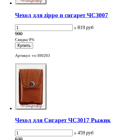
Чехол для zippo и сигарет ЧСЗ007
819
руб
x
900
Скидка 9%
Артикул: vs-300203
Чехол для Сигарет ЧСЗ017 Рыжик
459
руб
x
630