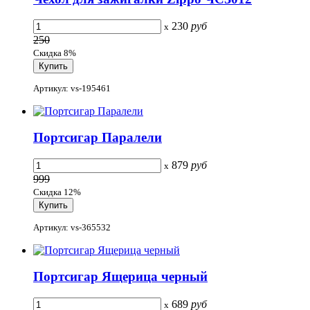
230
руб
x
250
Скидка 8%
Артикул: vs-195461
Портсигар Паралели
879
руб
x
999
Скидка 12%
Артикул: vs-365532
Портсигар Ящерица черный
689
руб
x