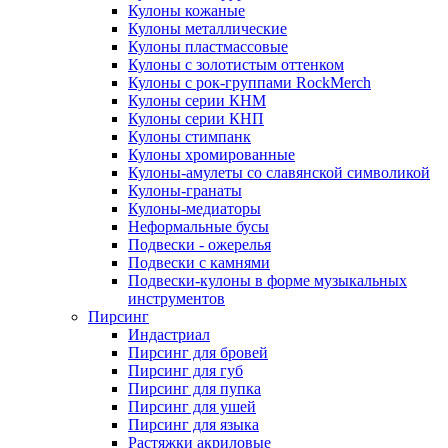
Кулоны кожаные
Кулоны металлические
Кулоны пластмассовые
Кулоны с золотистым оттенком
Кулоны с рок-группами RockMerch
Кулоны серии КНМ
Кулоны серии КНП
Кулоны стимпанк
Кулоны хромированные
Кулоны-амулеты со славянской символикой
Кулоны-гранаты
Кулоны-медиаторы
Неформальные бусы
Подвески - ожерелья
Подвески с камнями
Подвески-кулоны в форме музыкальных
инструментов
Пирсинг
Индастриал
Пирсинг для бровей
Пирсинг для губ
Пирсинг для пупка
Пирсинг для ушей
Пирсинг для языка
Растяжки акриловые