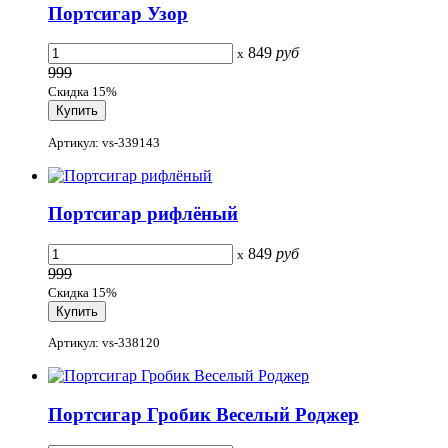
Портсигар Узор
849
руб
x
999
Скидка 15%
Артикул: vs-339143
Портсигар рифлёный
849
руб
x
999
Скидка 15%
Артикул: vs-338120
Портсигар Гробик Веселый Роджер