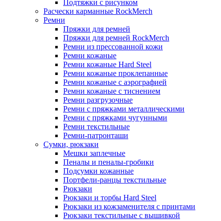
Подтяжки с рисунком
Расчески карманные RockMerch
Ремни
Пряжки для ремней
Пряжки для ремней RockMerch
Ремни из прессованной кожи
Ремни кожаные
Ремни кожаные Hard Steel
Ремни кожаные проклепанные
Ремни кожаные с аэрографией
Ремни кожаные с тиснением
Ремни разгрузочные
Ремни с пряжками металлическими
Ремни с пряжками чугунными
Ремни текстильные
Ремни-патронташи
Сумки, рюкзаки
Мешки заплечные
Пеналы и пеналы-гробики
Подсумки кожанные
Портфели-ранцы текстильные
Рюкзаки
Рюкзаки и торбы Hard Steel
Рюкзаки из кожзаменителя с принтами
Рюкзаки текстильные с вышивкой