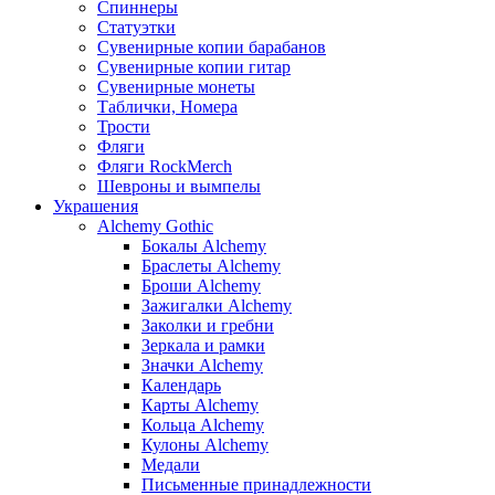
Спиннеры
Статуэтки
Сувенирные копии барабанов
Сувенирные копии гитар
Сувенирные монеты
Таблички, Номера
Трости
Фляги
Фляги RockMerch
Шевроны и вымпелы
Украшения
Alchemy Gothic
Бокалы Alchemy
Браслеты Alchemy
Броши Alchemy
Зажигалки Alchemy
Заколки и гребни
Зеркала и рамки
Значки Alchemy
Календарь
Карты Alchemy
Кольца Alchemy
Кулоны Alchemy
Медали
Письменные принадлежности