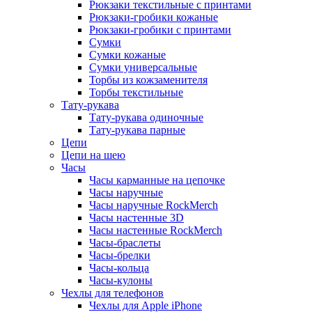
Рюкзаки текстильные с принтами
Рюкзаки-гробики кожаные
Рюкзаки-гробики с принтами
Сумки
Сумки кожаные
Сумки универсальные
Торбы из кожзаменителя
Торбы текстильные
Тату-рукава
Тату-рукава одиночные
Тату-рукава парные
Цепи
Цепи на шею
Часы
Часы карманные на цепочке
Часы наручные
Часы наручные RockMerch
Часы настенные 3D
Часы настенные RockMerch
Часы-браслеты
Часы-брелки
Часы-кольца
Часы-кулоны
Чехлы для телефонов
Чехлы для Apple iPhone