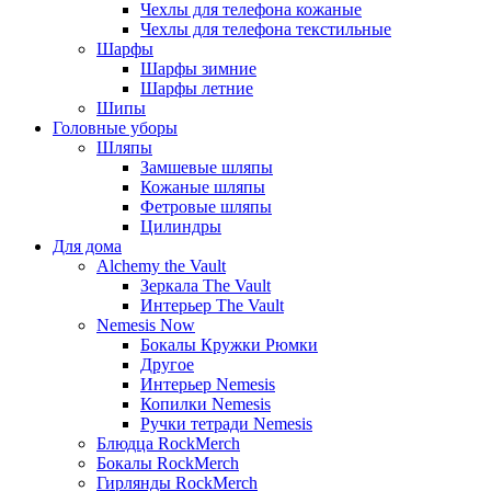
Чехлы для телефона кожаные
Чехлы для телефона текстильные
Шарфы
Шарфы зимние
Шарфы летние
Шипы
Головные уборы
Шляпы
Замшевые шляпы
Кожаные шляпы
Фетровые шляпы
Цилиндры
Для дома
Alchemy the Vault
Зеркала The Vault
Интерьер The Vault
Nemesis Now
Бокалы Кружки Рюмки
Другое
Интерьер Nemesis
Копилки Nemesis
Ручки тетради Nemesis
Блюдца RockMerch
Бокалы RockMerch
Гирлянды RockMerch