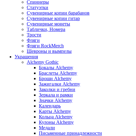
Спиннеры
Статуэтки
Сувенирные копии барабанов
Сувенирные копии гитар
Сувенирные монеты
Таблички, Номера
Трости
Фляги
Фляги RockMerch
Шевроны и вымпелы
Украшения
Alchemy Gothic
Бокалы Alchemy
Браслеты Alchemy
Броши Alchemy
Зажигалки Alchemy
Заколки и гребни
Зеркала и рамки
Значки Alchemy
Календарь
Карты Alchemy
Кольца Alchemy
Кулоны Alchemy
Медали
Письменные принадлежности