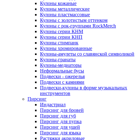
Кулоны кожаные
Кулоны металлические
Кулоны пластмассовые
Кулоны с золотистым оттенком
Кулоны с рок-группами RockMerch
Кулоны серии КНМ
Кулоны серии КНП
Кулоны стимпанк
Кулоны хромированные
Кулоны-амулеты со славянской символикой
Кулоны-гранаты
Кулоны-медиаторы
Неформальные бусы
Подвески - ожерелья
Подвески с камнями
Подвески-кулоны в форме музыкальных
инструментов
Пирсинг
Индастриал
Пирсинг для бровей
Пирсинг для губ
Пирсинг для пупка
Пирсинг для ушей
Пирсинг для языка
Растяжки акриловые