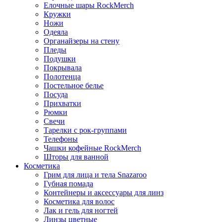
Елочные шары RockMerch
Кружки
Ножи
Одеяла
Органайзеры на стену
Пледы
Подушки
Покрывала
Полотенца
Постельное белье
Посуда
Прихватки
Рюмки
Свечи
Тарелки с рок-группами
Телефоны
Чашки кофейные RockMerch
Шторы для ванной
Косметика
Грим для лица и тела Snazaroo
Губная помада
Контейнеры и аксессуары для линз
Косметика для волос
Лак и гель для ногтей
Линзы цветные