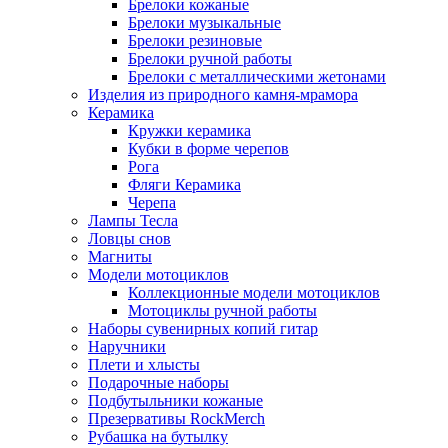
Брелоки кожаные
Брелоки музыкальные
Брелоки резиновые
Брелоки ручной работы
Брелоки с металлическими жетонами
Изделия из природного камня-мрамора
Керамика
Кружки керамика
Кубки в форме черепов
Рога
Фляги Керамика
Черепа
Лампы Тесла
Ловцы снов
Магниты
Модели мотоциклов
Коллекционные модели мотоциклов
Мотоциклы ручной работы
Наборы сувенирных копий гитар
Наручники
Плети и хлысты
Подарочные наборы
Подбутыльники кожаные
Презервативы RockMerch
Рубашка на бутылку