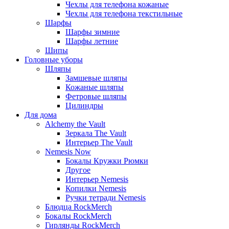
Чехлы для телефона кожаные
Чехлы для телефона текстильные
Шарфы
Шарфы зимние
Шарфы летние
Шипы
Головные уборы
Шляпы
Замшевые шляпы
Кожаные шляпы
Фетровые шляпы
Цилиндры
Для дома
Alchemy the Vault
Зеркала The Vault
Интерьер The Vault
Nemesis Now
Бокалы Кружки Рюмки
Другое
Интерьер Nemesis
Копилки Nemesis
Ручки тетради Nemesis
Блюдца RockMerch
Бокалы RockMerch
Гирлянды RockMerch