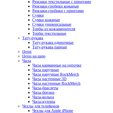
Рюкзаки текстильные с принтами
Рюкзаки-гробики кожаные
Рюкзаки-гробики с принтами
Сумки
Сумки кожаные
Сумки универсальные
Торбы из кожзаменителя
Торбы текстильные
Тату-рукава
Тату-рукава одиночные
Тату-рукава парные
Цепи
Цепи на шею
Часы
Часы карманные на цепочке
Часы наручные
Часы наручные RockMerch
Часы настенные 3D
Часы настенные RockMerch
Часы-браслеты
Часы-брелки
Часы-кольца
Часы-кулоны
Чехлы для телефонов
Чехлы для Apple iPhone