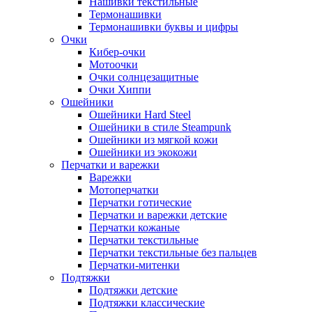
Нашивки текстильные
Термонашивки
Термонашивки буквы и цифры
Очки
Кибер-очки
Мотоочки
Очки солнцезащитные
Очки Хиппи
Ошейники
Ошейники Hard Steel
Ошейники в стиле Steampunk
Ошейники из мягкой кожи
Ошейники из экокожи
Перчатки и варежки
Варежки
Мотоперчатки
Перчатки готические
Перчатки и варежки детские
Перчатки кожаные
Перчатки текстильные
Перчатки текстильные без пальцев
Перчатки-митенки
Подтяжки
Подтяжки детские
Подтяжки классические