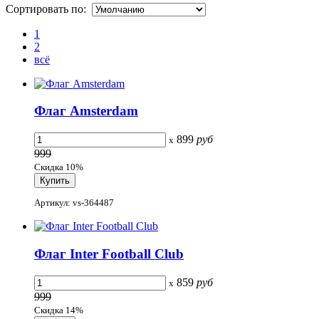
Сортировать по:
1
2
всё
Флаг Amsterdam
899
руб
x
999
Скидка 10%
Артикул: vs-364487
Флаг Inter Football Club
859
руб
x
999
Скидка 14%