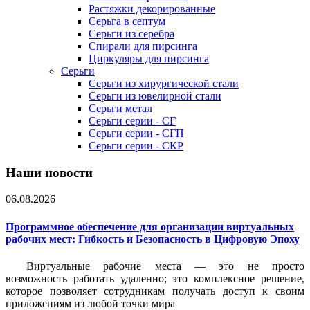
Растяжки декорированные
Серьга в септум
Серьги из серебра
Спирали для пирсинга
Циркуляры для пирсинга
Серьги
Серьги из хирургической стали
Серьги из ювелирной стали
Серьги метал
Серьги серии - СГ
Серьги серии - СГП
Серьги серии - СКР
Наши новости
06.08.2026
Программное обеспечение для организации виртуальных
рабочих мест: Гибкость и Безопасность в Цифровую Эпоху
Виртуальные рабочие места — это не просто
возможность работать удаленно; это комплексное решение,
которое позволяет сотрудникам получать доступ к своим
приложениям из любой точки мира