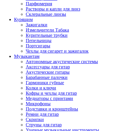
Парфюмерия
Растворы и капли для линз
Склеральные линзы
Курящим
Зажигалки
Измельчители Табака
Курительные трубки
Пепельницы
Портсигары
Чехлы для сигарет и зажигалок
Музыкантам
Автономные акустические системы
Аксессуары для гитар
Акустические гитары
Барабанные палочки
Гармоники губные
Колки и ключи
Кофры и чехлы для гитар
Медиаторы с принтами
Микрофоны
Подставки и кронштейны
Ремни для гитар
Скрипки
Струны для гитар
Ударные музыкальные инструменты