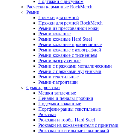
Подтяжки с рисунком
Расчески карманные RockMerch
Ремни
Пряжки для ремней
Пряжки для ремней RockMerch
Ремни из прессованной кожи
Ремни кожаные
Ремни кожаные Hard Steel
Ремни кожаные проклепанные
Ремни кожаные с аэрографией
Ремни кожаные с тиснением
Ремни разгрузочные
Ремни с пряжками металлическими
Ремни с пряжками чугунными
Ремни текстильные
Ремни-патронташи
Сумки, рюкзаки
Мешки заплечные
Пеналы и пеналы-гробики
Подсумки кожанные
Портфели-ранцы текстильные
Рюкзаки
Рюкзаки и торбы Hard Steel
Рюкзаки из кожзаменителя с принтами
Рюкзаки текстильные с вышивкой