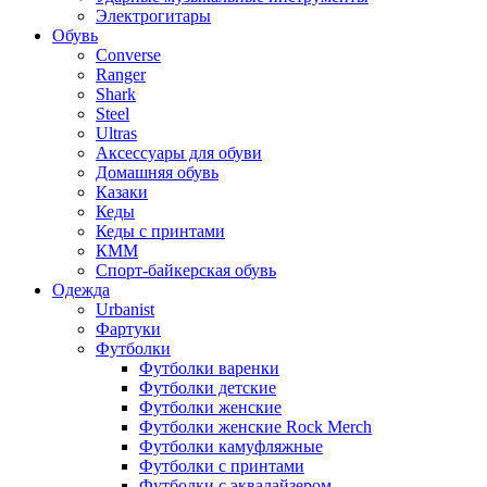
Электрогитары
Обувь
Converse
Ranger
Shark
Steel
Ultras
Аксессуары для обуви
Домашняя обувь
Казаки
Кеды
Кеды с принтами
КММ
Спорт-байкерская обувь
Одежда
Urbanist
Фартуки
Футболки
Футболки варенки
Футболки детские
Футболки женские
Футболки женские Rock Merch
Футболки камуфляжные
Футболки с принтами
Футболки с эквалайзером