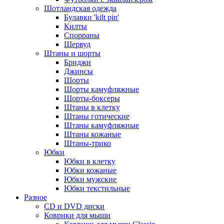
Шотландская одежда
Булавки 'kilt pin'
Килты
Спорраны
Шервуд
Штаны и шорты
Бриджи
Джинсы
Шорты
Шорты камуфляжные
Шорты-боксеры
Штаны в клетку
Штаны готические
Штаны камуфляжные
Штаны кожаные
Штаны-трико
Юбки
Юбки в клетку
Юбки кожаные
Юбки мужские
Юбки текстильные
Разное
CD и DVD диски
Коврики для мыши