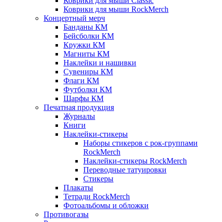
Коврики для мыши Classic
Коврики для мыши RockMerch
Концертный мерч
Банданы КМ
Бейсболки КМ
Кружки КМ
Магниты КМ
Наклейки и нашивки
Сувениры КМ
Флаги КМ
Футболки КМ
Шарфы КМ
Печатная продукция
Журналы
Книги
Наклейки-стикеры
Наборы стикеров с рок-группами
RockMerch
Наклейки-стикеры RockMerch
Переводные татуировки
Стикеры
Плакаты
Тетради RockMerch
Фотоальбомы и обложки
Противогазы