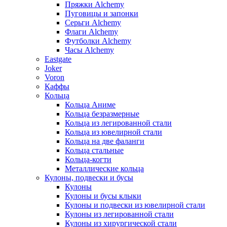
Пряжки Alchemy
Пуговицы и запонки
Серьги Alchemy
Флаги Alchemy
Футболки Alchemy
Часы Alchemy
Eastgate
Joker
Voron
Каффы
Кольца
Кольца Аниме
Кольца безразмерные
Кольца из легированной стали
Кольца из ювелирной стали
Кольца на две фаланги
Кольца стальные
Кольца-когти
Металлические кольца
Кулоны, подвески и бусы
Кулоны
Кулоны и бусы клыки
Кулоны и подвески из ювелирной стали
Кулоны из легированной стали
Кулоны из хирургической стали