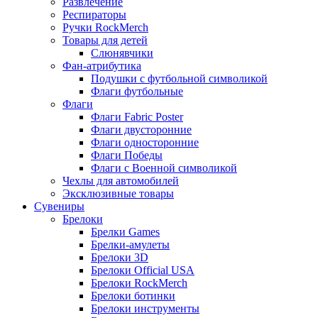
Развлечение
Респираторы
Ручки RockMerch
Товары для детей
Слюнявчики
Фан-атрибутика
Подушки с футбольной символикой
Флаги футбольные
Флаги
Флаги Fabric Poster
Флаги двусторонние
Флаги односторонние
Флаги Победы
Флаги с Военной символикой
Чехлы для автомобилей
Эксклюзивные товары
Сувениры
Брелоки
Брелки Games
Брелки-амулеты
Брелоки 3D
Брелоки Official USA
Брелоки RockMerch
Брелоки ботинки
Брелоки инструменты