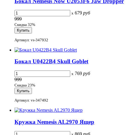
Бокал Nemesis Now U2053F6 Jaw Dropper
679
руб
x
999
Скидка 32%
Артикул: vs-347932
Бокал U0422B4 Skull Goblet
769
руб
x
999
Скидка 23%
Артикул: vs-347492
Кружка Nemesis AL2970 Ящер
869
руб
x