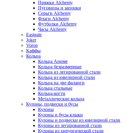
Пряжки Alchemy
Пуговицы и запонки
Серьги Alchemy
Флаги Alchemy
Футболки Alchemy
Часы Alchemy
Eastgate
Joker
Voron
Каффы
Кольца
Кольца Аниме
Кольца безразмерные
Кольца из легированной стали
Кольца из ювелирной стали
Кольца на две фаланги
Кольца стальные
Кольца-когти
Металлические кольца
Кулоны, подвески и бусы
Кулоны
Кулоны и бусы клыки
Кулоны и подвески из ювелирной стали
Кулоны из легированной стали
Кулоны из хирургической стали