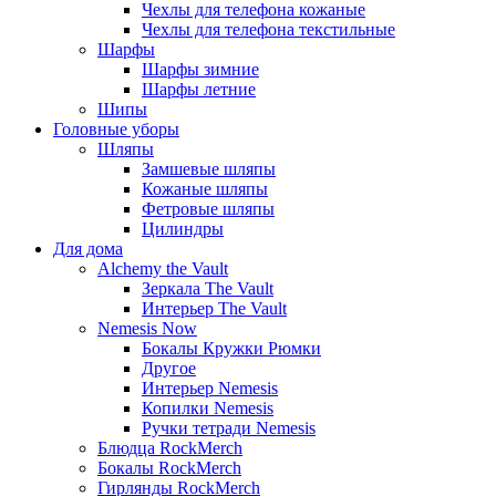
Чехлы для телефона кожаные
Чехлы для телефона текстильные
Шарфы
Шарфы зимние
Шарфы летние
Шипы
Головные уборы
Шляпы
Замшевые шляпы
Кожаные шляпы
Фетровые шляпы
Цилиндры
Для дома
Alchemy the Vault
Зеркала The Vault
Интерьер The Vault
Nemesis Now
Бокалы Кружки Рюмки
Другое
Интерьер Nemesis
Копилки Nemesis
Ручки тетради Nemesis
Блюдца RockMerch
Бокалы RockMerch
Гирлянды RockMerch