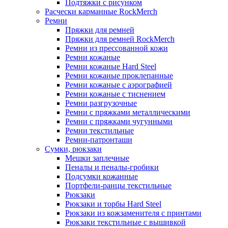
Подтяжки с рисунком
Расчески карманные RockMerch
Ремни
Пряжки для ремней
Пряжки для ремней RockMerch
Ремни из прессованной кожи
Ремни кожаные
Ремни кожаные Hard Steel
Ремни кожаные проклепанные
Ремни кожаные с аэрографией
Ремни кожаные с тиснением
Ремни разгрузочные
Ремни с пряжками металлическими
Ремни с пряжками чугунными
Ремни текстильные
Ремни-патронташи
Сумки, рюкзаки
Мешки заплечные
Пеналы и пеналы-гробики
Подсумки кожанные
Портфели-ранцы текстильные
Рюкзаки
Рюкзаки и торбы Hard Steel
Рюкзаки из кожзаменителя с принтами
Рюкзаки текстильные с вышивкой