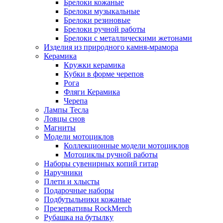
Брелоки кожаные
Брелоки музыкальные
Брелоки резиновые
Брелоки ручной работы
Брелоки с металлическими жетонами
Изделия из природного камня-мрамора
Керамика
Кружки керамика
Кубки в форме черепов
Рога
Фляги Керамика
Черепа
Лампы Тесла
Ловцы снов
Магниты
Модели мотоциклов
Коллекционные модели мотоциклов
Мотоциклы ручной работы
Наборы сувенирных копий гитар
Наручники
Плети и хлысты
Подарочные наборы
Подбутыльники кожаные
Презервативы RockMerch
Рубашка на бутылку