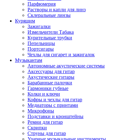
Парфюмерия
Растворы и капли для линз
Склеральные линзы
Курящим
Зажигалки
Измельчители Табака
Курительные трубки
Пепельницы
Портсигары
Чехлы для сигарет и зажигалок
Музыкантам
Автономные акустические системы
Аксессуары для гитар
Акустические гитары
Барабанные палочки
Гармоники губные
Колки и ключи
Кофры и чехлы для гитар
Медиаторы с принтами
Микрофоны
Подставки и кронштейны
Ремни для гитар
Скрипки
Струны для гитар
Ударные музыкальные инструменты