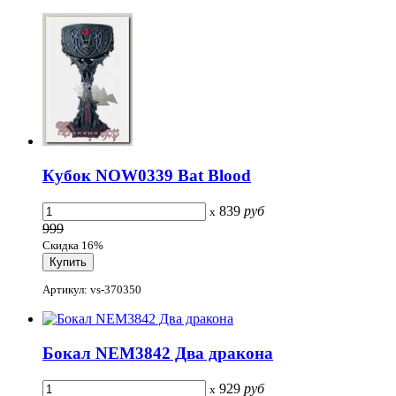
Кубок NOW0339 Bat Blood
839
руб
x
999
Скидка 16%
Артикул: vs-370350
Бокал NEM3842 Два дракона
929
руб
x