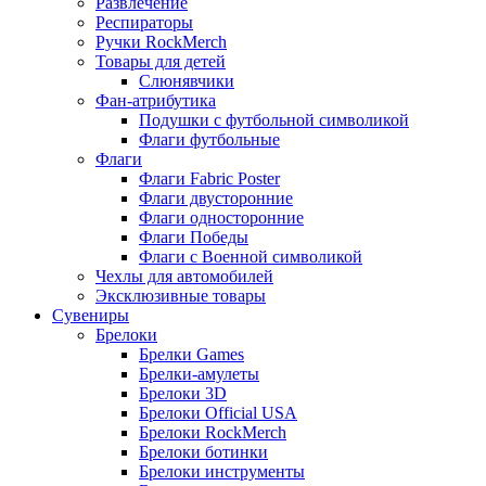
Развлечение
Респираторы
Ручки RockMerch
Товары для детей
Слюнявчики
Фан-атрибутика
Подушки с футбольной символикой
Флаги футбольные
Флаги
Флаги Fabric Poster
Флаги двусторонние
Флаги односторонние
Флаги Победы
Флаги с Военной символикой
Чехлы для автомобилей
Эксклюзивные товары
Сувениры
Брелоки
Брелки Games
Брелки-амулеты
Брелоки 3D
Брелоки Official USA
Брелоки RockMerch
Брелоки ботинки
Брелоки инструменты