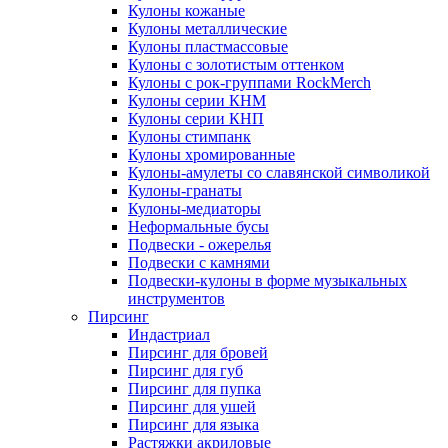
Кулоны кожаные
Кулоны металлические
Кулоны пластмассовые
Кулоны с золотистым оттенком
Кулоны с рок-группами RockMerch
Кулоны серии КНМ
Кулоны серии КНП
Кулоны стимпанк
Кулоны хромированные
Кулоны-амулеты со славянской символикой
Кулоны-гранаты
Кулоны-медиаторы
Неформальные бусы
Подвески - ожерелья
Подвески с камнями
Подвески-кулоны в форме музыкальных
инструментов
Пирсинг
Индастриал
Пирсинг для бровей
Пирсинг для губ
Пирсинг для пупка
Пирсинг для ушей
Пирсинг для языка
Растяжки акриловые