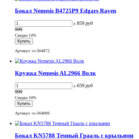
Бокал Nemesis B4725P9 Edgars Raven
859
руб
x
999
Скидка 14%
Артикул: vs-364872
Кружка Nemesis AL2966 Волк
659
руб
x
999
Скидка 34%
Артикул: vs-364069
Бокал KN5788 Темный Грааль с крыльями