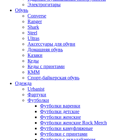
Электрогитары
Обувь
Converse
Ranger
Shark
Steel
Ultras
Аксессуары для обуви
Домашняя обувь
Казаки
Кеды
Кеды с принтами
КММ
Спорт-байкерская обувь
Одежда
Urbanist
Фартуки
Футболки
Футболки варенки
Футболки детские
Футболки женские
Футболки женские Rock Merch
Футболки камуфляжные
Футболки с принтами
Футболки с эквалайзером