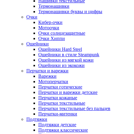
Нашивки текстильные
Термонашивки
Термонашивки буквы и цифры
Очки
Кибер-очки
Мотоочки
Очки солнцезащитные
Очки Хиппи
Ошейники
Ошейники Hard Steel
Ошейники в стиле Steampunk
Ошейники из мягкой кожи
Ошейники из экокожи
Перчатки и варежки
Варежки
Мотоперчатки
Перчатки готические
Перчатки и варежки детские
Перчатки кожаные
Перчатки текстильные
Перчатки текстильные без пальцев
Перчатки-митенки
Подтяжки
Подтяжки детские
Подтяжки классические