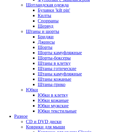
Шотландская одежда
Булавки 'kilt pin'
Килты
Спорраны
Шервуд
Штаны и шорты
Бриджи
Джинсы
Шорты
Шорты камуфляжные
Шорты-боксеры
Штаны в клетку
Штаны готические
Штаны камуфляжные
Штаны кожаные
Штаны-трико
Юбки
Юбки в клетку
Юбки кожаные
Юбки мужские
Юбки текстильные
Разное
CD и DVD диски
Коврики для мыши