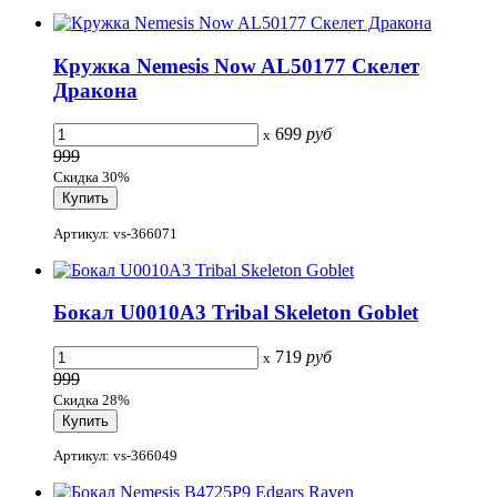
Кружка Nemesis Now AL50177 Скелет
Дракона
699
руб
x
999
Скидка 30%
Артикул: vs-366071
Бокал U0010A3 Tribal Skeleton Goblet
719
руб
x
999
Скидка 28%
Артикул: vs-366049