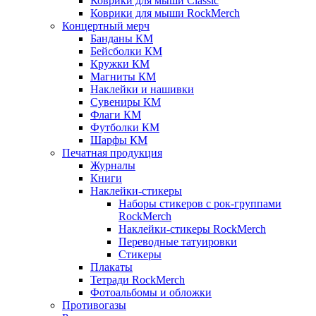
Коврики для мыши Classic
Коврики для мыши RockMerch
Концертный мерч
Банданы КМ
Бейсболки КМ
Кружки КМ
Магниты КМ
Наклейки и нашивки
Сувениры КМ
Флаги КМ
Футболки КМ
Шарфы КМ
Печатная продукция
Журналы
Книги
Наклейки-стикеры
Наборы стикеров с рок-группами
RockMerch
Наклейки-стикеры RockMerch
Переводные татуировки
Стикеры
Плакаты
Тетради RockMerch
Фотоальбомы и обложки
Противогазы