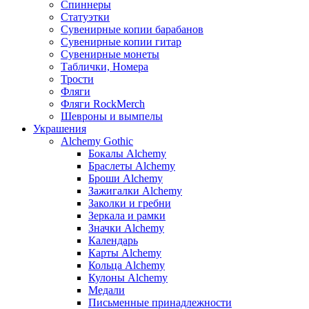
Спиннеры
Статуэтки
Сувенирные копии барабанов
Сувенирные копии гитар
Сувенирные монеты
Таблички, Номера
Трости
Фляги
Фляги RockMerch
Шевроны и вымпелы
Украшения
Alchemy Gothic
Бокалы Alchemy
Браслеты Alchemy
Броши Alchemy
Зажигалки Alchemy
Заколки и гребни
Зеркала и рамки
Значки Alchemy
Календарь
Карты Alchemy
Кольца Alchemy
Кулоны Alchemy
Медали
Письменные принадлежности