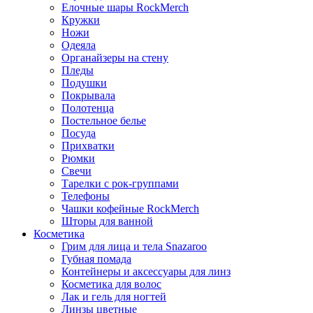
Елочные шары RockMerch
Кружки
Ножи
Одеяла
Органайзеры на стену
Пледы
Подушки
Покрывала
Полотенца
Постельное белье
Посуда
Прихватки
Рюмки
Свечи
Тарелки с рок-группами
Телефоны
Чашки кофейные RockMerch
Шторы для ванной
Косметика
Грим для лица и тела Snazaroo
Губная помада
Контейнеры и аксессуары для линз
Косметика для волос
Лак и гель для ногтей
Линзы цветные