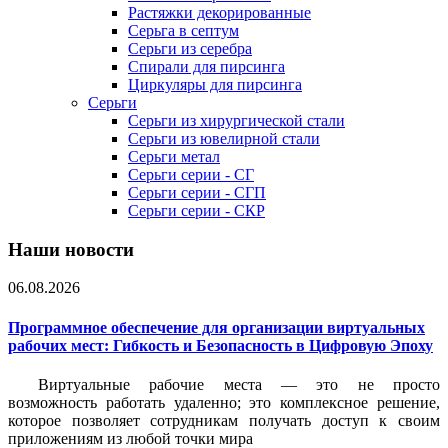
Растяжки декорированные
Серьга в септум
Серьги из серебра
Спирали для пирсинга
Циркуляры для пирсинга
Серьги
Серьги из хирургической стали
Серьги из ювелирной стали
Серьги метал
Серьги серии - СГ
Серьги серии - СГП
Серьги серии - СКР
Наши новости
06.08.2026
Программное обеспечение для организации виртуальных
рабочих мест: Гибкость и Безопасность в Цифровую Эпоху
Виртуальные рабочие места — это не просто
возможность работать удаленно; это комплексное решение,
которое позволяет сотрудникам получать доступ к своим
приложениям из любой точки мира