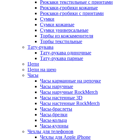
Рюкзаки текстильные с принтами
Рюкзаки-гробики кожаные
Рюкзаки-гробики с принтами
Сумки
Сумки кожаные
Сумки универсальные
Торбы из кожзаменителя
Торбы текстильные
Тату-рукава
Тату-рукава одиночные
Тату-рукава парные
Цепи
Цепи на шею
Часы
Часы карманные на цепочке
Часы наручные
Часы наручные RockMerch
Часы настенные 3D
Часы настенные RockMerch
Часы-браслеты
Часы-брелки
Часы-кольца
Часы-кулоны
Чехлы для телефонов
Чехлы для Apple iPhone