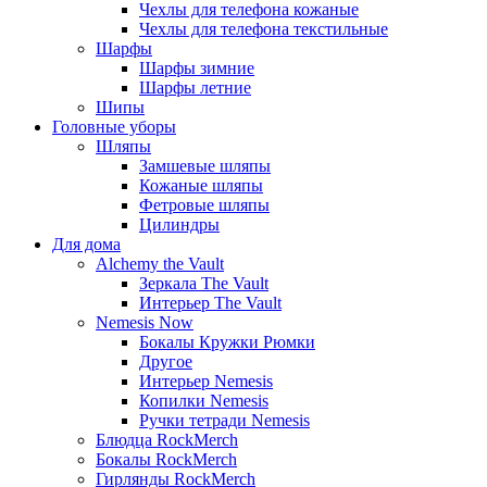
Чехлы для телефона кожаные
Чехлы для телефона текстильные
Шарфы
Шарфы зимние
Шарфы летние
Шипы
Головные уборы
Шляпы
Замшевые шляпы
Кожаные шляпы
Фетровые шляпы
Цилиндры
Для дома
Alchemy the Vault
Зеркала The Vault
Интерьер The Vault
Nemesis Now
Бокалы Кружки Рюмки
Другое
Интерьер Nemesis
Копилки Nemesis
Ручки тетради Nemesis
Блюдца RockMerch
Бокалы RockMerch
Гирлянды RockMerch