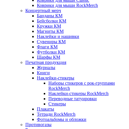
Коврики для мыши Classic
Коврики для мыши RockMerch
Концертный мерч
Банданы КМ
Бейсболки КМ
Кружки КМ
Магниты КМ
Наклейки и нашивки
Сувениры КМ
Флаги КМ
Футболки КМ
Шарфы КМ
Печатная продукция
Журналы
Книги
Наклейки-стикеры
Наборы стикеров с рок-группами
RockMerch
Наклейки-стикеры RockMerch
Переводные татуировки
Стикеры
Плакаты
Тетради RockMerch
Фотоальбомы и обложки
Противогазы