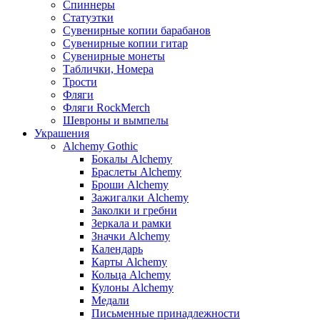
Спиннеры
Статуэтки
Сувенирные копии барабанов
Сувенирные копии гитар
Сувенирные монеты
Таблички, Номера
Трости
Фляги
Фляги RockMerch
Шевроны и вымпелы
Украшения
Alchemy Gothic
Бокалы Alchemy
Браслеты Alchemy
Броши Alchemy
Зажигалки Alchemy
Заколки и гребни
Зеркала и рамки
Значки Alchemy
Календарь
Карты Alchemy
Кольца Alchemy
Кулоны Alchemy
Медали
Письменные принадлежности