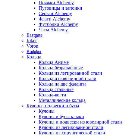
Пряжки Alchemy
Пуговицы и запонки
Серьги Alchemy
Флаги Alchemy
Футболки Alchemy
Часы Alchemy
Eastgate
Joker
Voron
Каффы
Кольца
Кольца Аниме
Кольца безразмерные
Кольца из легированной стали
Кольца из ювелирной стали
Кольца на две фаланги
Кольца стальные
Кольца-когти
Металлические кольца
Кулоны, подвески и бусы
Кулоны
Кулоны и бусы клыки
Кулоны и подвески из ювелирной стали
Кулоны из легированной стали
Кулоны из хирургической стали