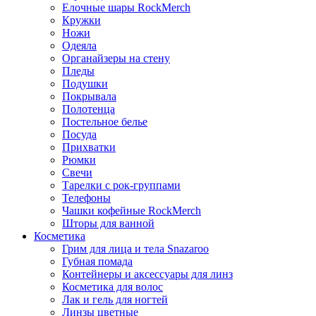
Елочные шары RockMerch
Кружки
Ножи
Одеяла
Органайзеры на стену
Пледы
Подушки
Покрывала
Полотенца
Постельное белье
Посуда
Прихватки
Рюмки
Свечи
Тарелки с рок-группами
Телефоны
Чашки кофейные RockMerch
Шторы для ванной
Косметика
Грим для лица и тела Snazaroo
Губная помада
Контейнеры и аксессуары для линз
Косметика для волос
Лак и гель для ногтей
Линзы цветные