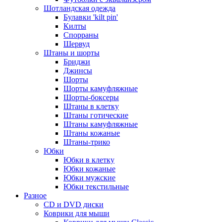
Шотландская одежда
Булавки 'kilt pin'
Килты
Спорраны
Шервуд
Штаны и шорты
Бриджи
Джинсы
Шорты
Шорты камуфляжные
Шорты-боксеры
Штаны в клетку
Штаны готические
Штаны камуфляжные
Штаны кожаные
Штаны-трико
Юбки
Юбки в клетку
Юбки кожаные
Юбки мужские
Юбки текстильные
Разное
CD и DVD диски
Коврики для мыши