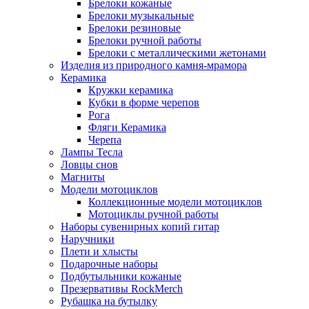
Брелоки кожаные
Брелоки музыкальные
Брелоки резиновые
Брелоки ручной работы
Брелоки с металлическими жетонами
Изделия из природного камня-мрамора
Керамика
Кружки керамика
Кубки в форме черепов
Рога
Фляги Керамика
Черепа
Лампы Тесла
Ловцы снов
Магниты
Модели мотоциклов
Коллекционные модели мотоциклов
Мотоциклы ручной работы
Наборы сувенирных копий гитар
Наручники
Плети и хлысты
Подарочные наборы
Подбутыльники кожаные
Презервативы RockMerch
Рубашка на бутылку