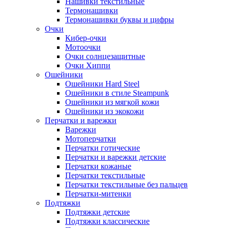
Нашивки текстильные
Термонашивки
Термонашивки буквы и цифры
Очки
Кибер-очки
Мотоочки
Очки солнцезащитные
Очки Хиппи
Ошейники
Ошейники Hard Steel
Ошейники в стиле Steampunk
Ошейники из мягкой кожи
Ошейники из экокожи
Перчатки и варежки
Варежки
Мотоперчатки
Перчатки готические
Перчатки и варежки детские
Перчатки кожаные
Перчатки текстильные
Перчатки текстильные без пальцев
Перчатки-митенки
Подтяжки
Подтяжки детские
Подтяжки классические