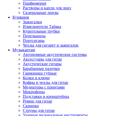
Парфюмерия
Растворы и капли для линз
Склеральные линзы
Курящим
Зажигалки
Измельчители Табака
Курительные трубки
Пепельницы
Портсигары
Чехлы для сигарет и зажигалок
Музыкантам
Автономные акустические системы
Аксессуары для гитар
Акустические гитары
Барабанные палочки
Гармоники губные
Колки и ключи
Кофры и чехлы для гитар
Медиаторы с принтами
Микрофоны
Подставки и кронштейны
Ремни для гитар
Скрипки
Струны для гитар
Ударные музыкальные инструменты