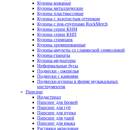
Кулоны кожаные
Кулоны металлические
Кулоны пластмассовые
Кулоны с золотистым оттенком
Кулоны с рок-группами RockMerch
Кулоны серии КНМ
Кулоны серии КНП
Кулоны стимпанк
Кулоны хромированные
Кулоны-амулеты со славянской символикой
Кулоны-гранаты
Кулоны-медиаторы
Неформальные бусы
Подвески - ожерелья
Подвески с камнями
Подвески-кулоны в форме музыкальных
инструментов
Пирсинг
Индастриал
Пирсинг для бровей
Пирсинг для губ
Пирсинг для пупка
Пирсинг для ушей
Пирсинг для языка
Растяжки акриловые