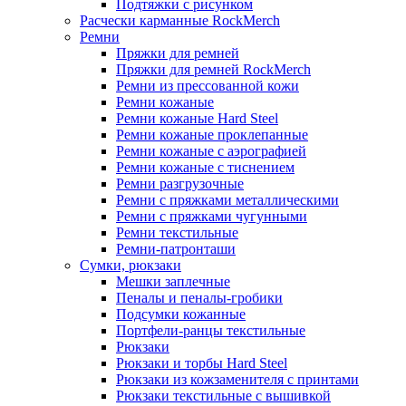
Подтяжки с рисунком
Расчески карманные RockMerch
Ремни
Пряжки для ремней
Пряжки для ремней RockMerch
Ремни из прессованной кожи
Ремни кожаные
Ремни кожаные Hard Steel
Ремни кожаные проклепанные
Ремни кожаные с аэрографией
Ремни кожаные с тиснением
Ремни разгрузочные
Ремни с пряжками металлическими
Ремни с пряжками чугунными
Ремни текстильные
Ремни-патронташи
Сумки, рюкзаки
Мешки заплечные
Пеналы и пеналы-гробики
Подсумки кожанные
Портфели-ранцы текстильные
Рюкзаки
Рюкзаки и торбы Hard Steel
Рюкзаки из кожзаменителя с принтами
Рюкзаки текстильные с вышивкой