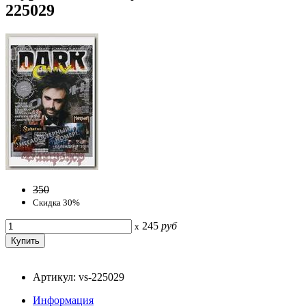
225029
350
Скидка 30%
245
руб
x
Артикул: vs-225029
Информация