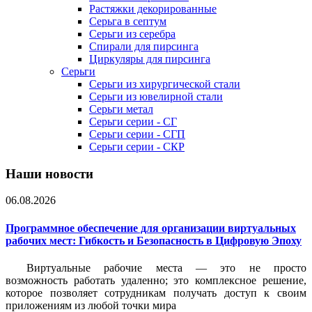
Растяжки декорированные
Серьга в септум
Серьги из серебра
Спирали для пирсинга
Циркуляры для пирсинга
Серьги
Серьги из хирургической стали
Серьги из ювелирной стали
Серьги метал
Серьги серии - СГ
Серьги серии - СГП
Серьги серии - СКР
Наши новости
06.08.2026
Программное обеспечение для организации виртуальных
рабочих мест: Гибкость и Безопасность в Цифровую Эпоху
Виртуальные рабочие места — это не просто
возможность работать удаленно; это комплексное решение,
которое позволяет сотрудникам получать доступ к своим
приложениям из любой точки мира