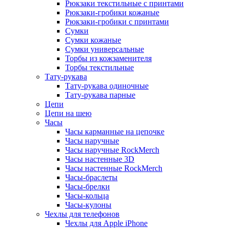
Рюкзаки текстильные с принтами
Рюкзаки-гробики кожаные
Рюкзаки-гробики с принтами
Сумки
Сумки кожаные
Сумки универсальные
Торбы из кожзаменителя
Торбы текстильные
Тату-рукава
Тату-рукава одиночные
Тату-рукава парные
Цепи
Цепи на шею
Часы
Часы карманные на цепочке
Часы наручные
Часы наручные RockMerch
Часы настенные 3D
Часы настенные RockMerch
Часы-браслеты
Часы-брелки
Часы-кольца
Часы-кулоны
Чехлы для телефонов
Чехлы для Apple iPhone