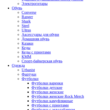
Электрогитары
Обувь
Converse
Ranger
Shark
Steel
Ultras
Аксессуары для обуви
Домашняя обувь
Казаки
Кеды
Кеды с принтами
КММ
Спорт-байкерская обувь
Одежда
Urbanist
Фартуки
Футболки
Футболки варенки
Футболки детские
Футболки женские
Футболки женские Rock Merch
Футболки камуфляжные
Футболки с принтами
Футболки с эквалайзером