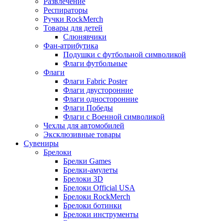
Развлечение
Респираторы
Ручки RockMerch
Товары для детей
Слюнявчики
Фан-атрибутика
Подушки с футбольной символикой
Флаги футбольные
Флаги
Флаги Fabric Poster
Флаги двусторонние
Флаги односторонние
Флаги Победы
Флаги с Военной символикой
Чехлы для автомобилей
Эксклюзивные товары
Сувениры
Брелоки
Брелки Games
Брелки-амулеты
Брелоки 3D
Брелоки Official USA
Брелоки RockMerch
Брелоки ботинки
Брелоки инструменты