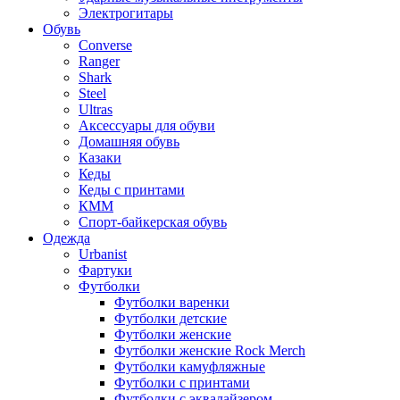
Электрогитары
Обувь
Converse
Ranger
Shark
Steel
Ultras
Аксессуары для обуви
Домашняя обувь
Казаки
Кеды
Кеды с принтами
КММ
Спорт-байкерская обувь
Одежда
Urbanist
Фартуки
Футболки
Футболки варенки
Футболки детские
Футболки женские
Футболки женские Rock Merch
Футболки камуфляжные
Футболки с принтами
Футболки с эквалайзером