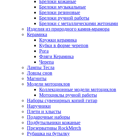
Брелоки кожаные
Брелоки музыкальные
Брелоки резиновые
Брелоки ручной работы
Брелоки с металлическими жетонами
Изделия из природного камня-мрамора
Керамика
Кружки керамика
Кубки в форме черепов
Рога
Фляги Керамика
Черепа
Лампы Тесла
Ловцы снов
Магниты
Модели мотоциклов
Коллекционные модели мотоциклов
Мотоциклы ручной работы
Наборы сувенирных копий гитар
Наручники
Плети и хлысты
Подарочные наборы
Подбутыльники кожаные
Презервативы RockMerch
Рубашка на бутылку