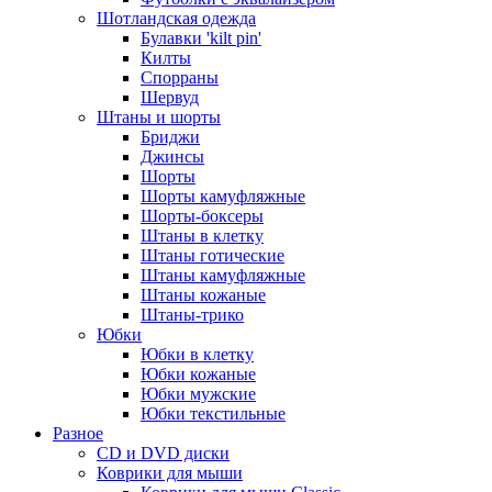
Шотландская одежда
Булавки 'kilt pin'
Килты
Спорраны
Шервуд
Штаны и шорты
Бриджи
Джинсы
Шорты
Шорты камуфляжные
Шорты-боксеры
Штаны в клетку
Штаны готические
Штаны камуфляжные
Штаны кожаные
Штаны-трико
Юбки
Юбки в клетку
Юбки кожаные
Юбки мужские
Юбки текстильные
Разное
CD и DVD диски
Коврики для мыши