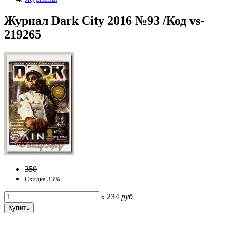
Журнал Dark City 2016 №93 /Код vs-
219265
350
Скидка 33%
234
руб
x