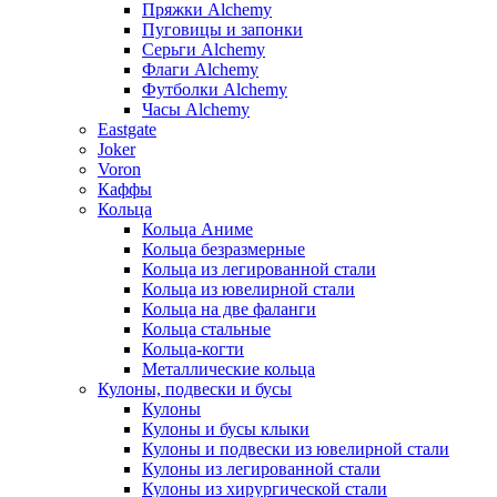
Пряжки Alchemy
Пуговицы и запонки
Серьги Alchemy
Флаги Alchemy
Футболки Alchemy
Часы Alchemy
Eastgate
Joker
Voron
Каффы
Кольца
Кольца Аниме
Кольца безразмерные
Кольца из легированной стали
Кольца из ювелирной стали
Кольца на две фаланги
Кольца стальные
Кольца-когти
Металлические кольца
Кулоны, подвески и бусы
Кулоны
Кулоны и бусы клыки
Кулоны и подвески из ювелирной стали
Кулоны из легированной стали
Кулоны из хирургической стали