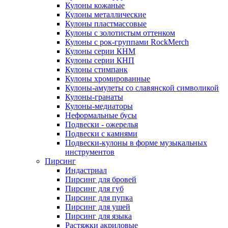
Кулоны кожаные
Кулоны металлические
Кулоны пластмассовые
Кулоны с золотистым оттенком
Кулоны с рок-группами RockMerch
Кулоны серии КНМ
Кулоны серии КНП
Кулоны стимпанк
Кулоны хромированные
Кулоны-амулеты со славянской символикой
Кулоны-гранаты
Кулоны-медиаторы
Неформальные бусы
Подвески - ожерелья
Подвески с камнями
Подвески-кулоны в форме музыкальных
инструментов
Пирсинг
Индастриал
Пирсинг для бровей
Пирсинг для губ
Пирсинг для пупка
Пирсинг для ушей
Пирсинг для языка
Растяжки акриловые