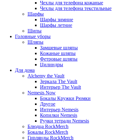
Чехлы для телефона кожаные
Чехлы для телефона текстильные
Шарфы
Шарфы зимние
Шарфы летние
Шипы
Головные уборы
Шляпы
Замшевые шляпы
Кожаные шляпы
Фетровые шляпы
Цилиндры
Для дома
Alchemy the Vault
Зеркала The Vault
Интерьер The Vault
Nemesis Now
Бокалы Кружки Рюмки
Другое
Интерьер Nemesis
Копилки Nemesis
Ручки тетради Nemesis
Блюдца RockMerch
Бокалы RockMerch
Гирлянды RockMerch