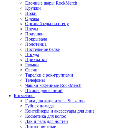
Елочные шары RockMerch
Кружки
Ножи
Одеяла
Органайзеры на стену
Пледы
Подушки
Покрывала
Полотенца
Постельное белье
Посуда
Прихватки
Рюмки
Свечи
Тарелки с рок-группами
Телефоны
Чашки кофейные RockMerch
Шторы для ванной
Косметика
Грим для лица и тела Snazaroo
Губная помада
Контейнеры и аксессуары для линз
Косметика для волос
Лак и гель для ногтей
Линзы цветные