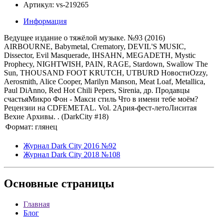
Артикул: vs-219265
Информация
Ведущее издание о тяжёлой музыке. №93 (2016)
AIRBOURNE, Babymetal, Crematory, DEVIL'S MUSIC,
Dissector, Evil Masquerade, IHSAHN, MEGADETH, Mystic
Prophecy, NIGHTWISH, PAIN, RAGE, Stardown, Swallow The
Sun, THOUSAND FOOT KRUTCH, UTBURD НовостиOzzy,
Aerosmith, Alice Cooper, Marilyn Manson, Meat Loaf, Metallica,
Paul DiAnno, Red Hot Chili Pepers, Sirenia, др. Продавцы
счастьяМикро Фон - Макси стиль Что в имени тебе моём?
Рецензии на CDFEMETAL. Vol. 2Ария-фест-летоЛиситая
Вехие Архивы. . (DarkCity #18)
Формат:
глянец
Журнал Dark City 2016 №92
Журнал Dark City 2018 №108
Основные
страницы
Главная
Блог