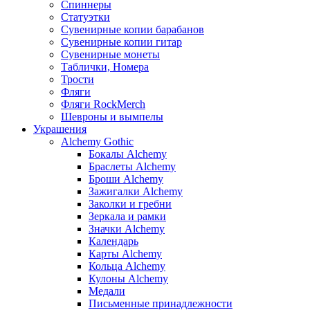
Спиннеры
Статуэтки
Сувенирные копии барабанов
Сувенирные копии гитар
Сувенирные монеты
Таблички, Номера
Трости
Фляги
Фляги RockMerch
Шевроны и вымпелы
Украшения
Alchemy Gothic
Бокалы Alchemy
Браслеты Alchemy
Броши Alchemy
Зажигалки Alchemy
Заколки и гребни
Зеркала и рамки
Значки Alchemy
Календарь
Карты Alchemy
Кольца Alchemy
Кулоны Alchemy
Медали
Письменные принадлежности