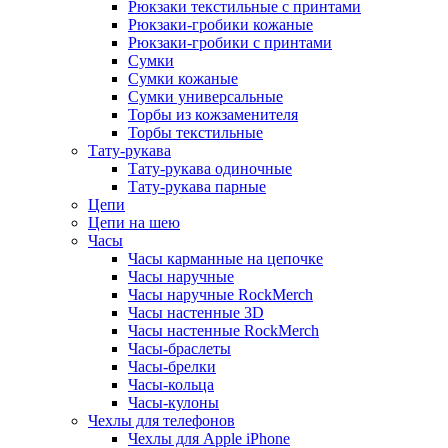
Рюкзаки текстильные с принтами
Рюкзаки-гробики кожаные
Рюкзаки-гробики с принтами
Сумки
Сумки кожаные
Сумки универсальные
Торбы из кожзаменителя
Торбы текстильные
Тату-рукава
Тату-рукава одиночные
Тату-рукава парные
Цепи
Цепи на шею
Часы
Часы карманные на цепочке
Часы наручные
Часы наручные RockMerch
Часы настенные 3D
Часы настенные RockMerch
Часы-браслеты
Часы-брелки
Часы-кольца
Часы-кулоны
Чехлы для телефонов
Чехлы для Apple iPhone