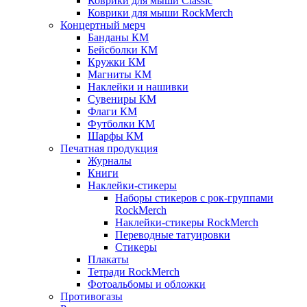
Коврики для мыши Classic
Коврики для мыши RockMerch
Концертный мерч
Банданы КМ
Бейсболки КМ
Кружки КМ
Магниты КМ
Наклейки и нашивки
Сувениры КМ
Флаги КМ
Футболки КМ
Шарфы КМ
Печатная продукция
Журналы
Книги
Наклейки-стикеры
Наборы стикеров с рок-группами
RockMerch
Наклейки-стикеры RockMerch
Переводные татуировки
Стикеры
Плакаты
Тетради RockMerch
Фотоальбомы и обложки
Противогазы