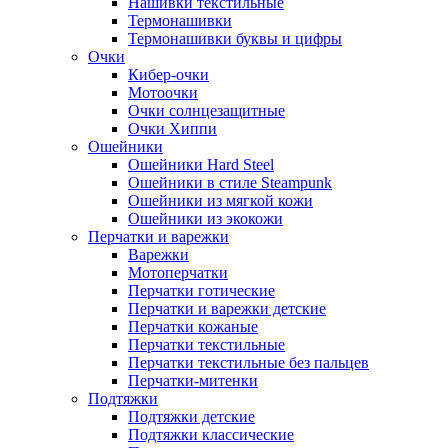
Нашивки текстильные
Термонашивки
Термонашивки буквы и цифры
Очки
Кибер-очки
Мотоочки
Очки солнцезащитные
Очки Хиппи
Ошейники
Ошейники Hard Steel
Ошейники в стиле Steampunk
Ошейники из мягкой кожи
Ошейники из экокожи
Перчатки и варежки
Варежки
Мотоперчатки
Перчатки готические
Перчатки и варежки детские
Перчатки кожаные
Перчатки текстильные
Перчатки текстильные без пальцев
Перчатки-митенки
Подтяжки
Подтяжки детские
Подтяжки классические