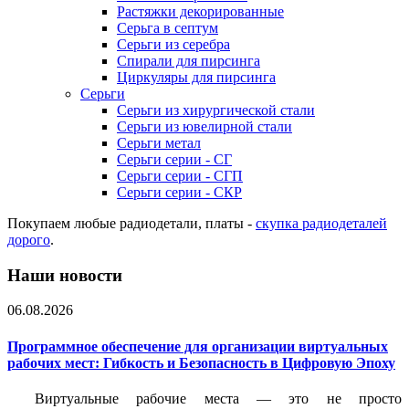
Растяжки декорированные
Серьга в септум
Серьги из серебра
Спирали для пирсинга
Циркуляры для пирсинга
Серьги
Серьги из хирургической стали
Серьги из ювелирной стали
Серьги метал
Серьги серии - СГ
Серьги серии - СГП
Серьги серии - СКР
Покупаем любые радиодетали, платы -
скупка радиодеталей
дорого
.
Наши новости
06.08.2026
Программное обеспечение для организации виртуальных
рабочих мест: Гибкость и Безопасность в Цифровую Эпоху
Виртуальные рабочие места — это не просто