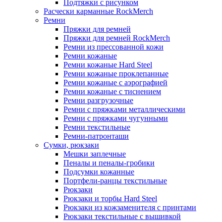
Подтяжки с рисунком
Расчески карманные RockMerch
Ремни
Пряжки для ремней
Пряжки для ремней RockMerch
Ремни из прессованной кожи
Ремни кожаные
Ремни кожаные Hard Steel
Ремни кожаные проклепанные
Ремни кожаные с аэрографией
Ремни кожаные с тиснением
Ремни разгрузочные
Ремни с пряжками металлическими
Ремни с пряжками чугунными
Ремни текстильные
Ремни-патронташи
Сумки, рюкзаки
Мешки заплечные
Пеналы и пеналы-гробики
Подсумки кожанные
Портфели-ранцы текстильные
Рюкзаки
Рюкзаки и торбы Hard Steel
Рюкзаки из кожзаменителя с принтами
Рюкзаки текстильные с вышивкой