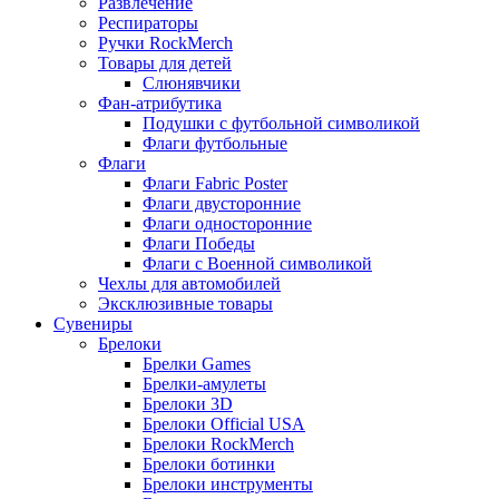
Развлечение
Респираторы
Ручки RockMerch
Товары для детей
Слюнявчики
Фан-атрибутика
Подушки с футбольной символикой
Флаги футбольные
Флаги
Флаги Fabric Poster
Флаги двусторонние
Флаги односторонние
Флаги Победы
Флаги с Военной символикой
Чехлы для автомобилей
Эксклюзивные товары
Сувениры
Брелоки
Брелки Games
Брелки-амулеты
Брелоки 3D
Брелоки Official USA
Брелоки RockMerch
Брелоки ботинки
Брелоки инструменты