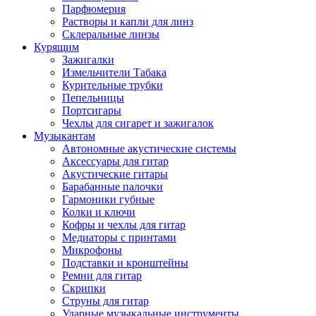
Парфюмерия
Растворы и капли для линз
Склеральные линзы
Курящим
Зажигалки
Измельчители Табака
Курительные трубки
Пепельницы
Портсигары
Чехлы для сигарет и зажигалок
Музыкантам
Автономные акустические системы
Аксессуары для гитар
Акустические гитары
Барабанные палочки
Гармоники губные
Колки и ключи
Кофры и чехлы для гитар
Медиаторы с принтами
Микрофоны
Подставки и кронштейны
Ремни для гитар
Скрипки
Струны для гитар
Ударные музыкальные инструменты