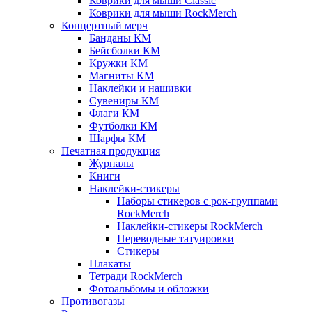
Коврики для мыши Classic
Коврики для мыши RockMerch
Концертный мерч
Банданы КМ
Бейсболки КМ
Кружки КМ
Магниты КМ
Наклейки и нашивки
Сувениры КМ
Флаги КМ
Футболки КМ
Шарфы КМ
Печатная продукция
Журналы
Книги
Наклейки-стикеры
Наборы стикеров с рок-группами
RockMerch
Наклейки-стикеры RockMerch
Переводные татуировки
Стикеры
Плакаты
Тетради RockMerch
Фотоальбомы и обложки
Противогазы