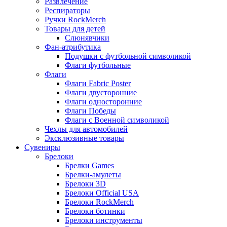
Развлечение
Респираторы
Ручки RockMerch
Товары для детей
Слюнявчики
Фан-атрибутика
Подушки с футбольной символикой
Флаги футбольные
Флаги
Флаги Fabric Poster
Флаги двусторонние
Флаги односторонние
Флаги Победы
Флаги с Военной символикой
Чехлы для автомобилей
Эксклюзивные товары
Сувениры
Брелоки
Брелки Games
Брелки-амулеты
Брелоки 3D
Брелоки Official USA
Брелоки RockMerch
Брелоки ботинки
Брелоки инструменты