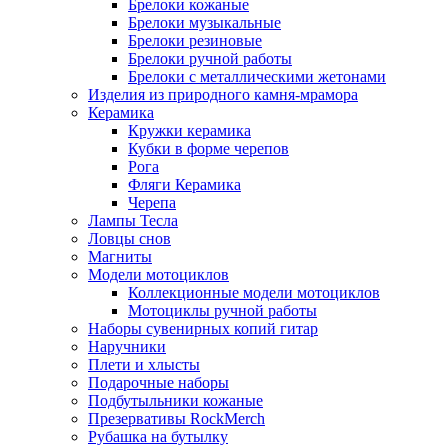
Брелоки кожаные
Брелоки музыкальные
Брелоки резиновые
Брелоки ручной работы
Брелоки с металлическими жетонами
Изделия из природного камня-мрамора
Керамика
Кружки керамика
Кубки в форме черепов
Рога
Фляги Керамика
Черепа
Лампы Тесла
Ловцы снов
Магниты
Модели мотоциклов
Коллекционные модели мотоциклов
Мотоциклы ручной работы
Наборы сувенирных копий гитар
Наручники
Плети и хлысты
Подарочные наборы
Подбутыльники кожаные
Презервативы RockMerch
Рубашка на бутылку