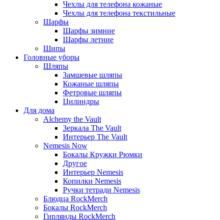
Чехлы для телефона кожаные
Чехлы для телефона текстильные
Шарфы
Шарфы зимние
Шарфы летние
Шипы
Головные уборы
Шляпы
Замшевые шляпы
Кожаные шляпы
Фетровые шляпы
Цилиндры
Для дома
Alchemy the Vault
Зеркала The Vault
Интерьер The Vault
Nemesis Now
Бокалы Кружки Рюмки
Другое
Интерьер Nemesis
Копилки Nemesis
Ручки тетради Nemesis
Блюдца RockMerch
Бокалы RockMerch
Гирлянды RockMerch