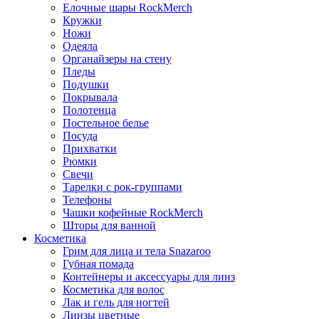
Елочные шары RockMerch
Кружки
Ножи
Одеяла
Органайзеры на стену
Пледы
Подушки
Покрывала
Полотенца
Постельное белье
Посуда
Прихватки
Рюмки
Свечи
Тарелки с рок-группами
Телефоны
Чашки кофейные RockMerch
Шторы для ванной
Косметика
Грим для лица и тела Snazaroo
Губная помада
Контейнеры и аксессуары для линз
Косметика для волос
Лак и гель для ногтей
Линзы цветные