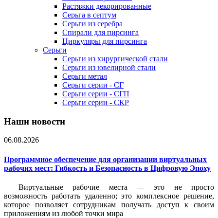
Растяжки декорированные
Серьга в септум
Серьги из серебра
Спирали для пирсинга
Циркуляры для пирсинга
Серьги
Серьги из хирургической стали
Серьги из ювелирной стали
Серьги метал
Серьги серии - СГ
Серьги серии - СГП
Серьги серии - СКР
Наши новости
06.08.2026
Программное обеспечение для организации виртуальных
рабочих мест: Гибкость и Безопасность в Цифровую Эпоху
Виртуальные рабочие места — это не просто
возможность работать удаленно; это комплексное решение,
которое позволяет сотрудникам получать доступ к своим
приложениям из любой точки мира