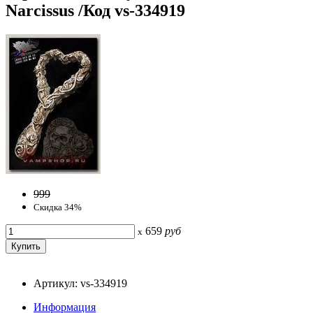
Narcissus /Код vs-334919
999
Скидка 34%
659
руб
x
Артикул: vs-334919
Информация