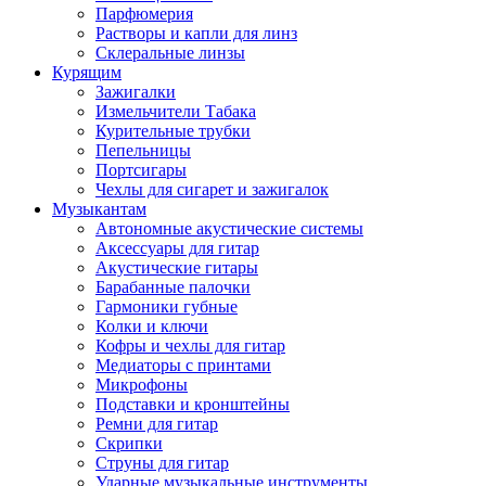
Парфюмерия
Растворы и капли для линз
Склеральные линзы
Курящим
Зажигалки
Измельчители Табака
Курительные трубки
Пепельницы
Портсигары
Чехлы для сигарет и зажигалок
Музыкантам
Автономные акустические системы
Аксессуары для гитар
Акустические гитары
Барабанные палочки
Гармоники губные
Колки и ключи
Кофры и чехлы для гитар
Медиаторы с принтами
Микрофоны
Подставки и кронштейны
Ремни для гитар
Скрипки
Струны для гитар
Ударные музыкальные инструменты