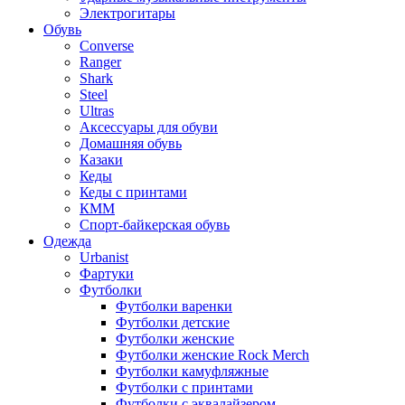
Электрогитары
Обувь
Converse
Ranger
Shark
Steel
Ultras
Аксессуары для обуви
Домашняя обувь
Казаки
Кеды
Кеды с принтами
КММ
Спорт-байкерская обувь
Одежда
Urbanist
Фартуки
Футболки
Футболки варенки
Футболки детские
Футболки женские
Футболки женские Rock Merch
Футболки камуфляжные
Футболки с принтами
Футболки с эквалайзером