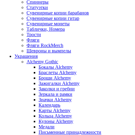
Спиннеры
Статуэтки
Сувенирные копии барабанов
Сувенирные копии гитар
Сувенирные монеты
Таблички, Номера
Трости
Фляги
Фляги RockMerch
Шевроны и вымпелы
Украшения
Alchemy Gothic
Бокалы Alchemy
Браслеты Alchemy
Броши Alchemy
Зажигалки Alchemy
Заколки и гребни
Зеркала и рамки
Значки Alchemy
Календарь
Карты Alchemy
Кольца Alchemy
Кулоны Alchemy
Медали
Письменные принадлежности