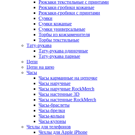
Рюкзаки текстильные с принтами
Рюкзаки-гробики кожаные
Рюкзаки-гробики с принтами
Сумки
Сумки кожаные
Сумки универсальные
Торбы из кожзаменителя
Торбы текстильные
Тату-рукава
Тату-рукава одиночные
Тату-рукава парные
Цепи
Цепи на шею
Часы
Часы карманные на цепочке
Часы наручные
Часы наручные RockMerch
Часы настенные 3D
Часы настенные RockMerch
Часы-браслеты
Часы-брелки
Часы-кольца
Часы-кулоны
Чехлы для телефонов
Чехлы для Apple iPhone