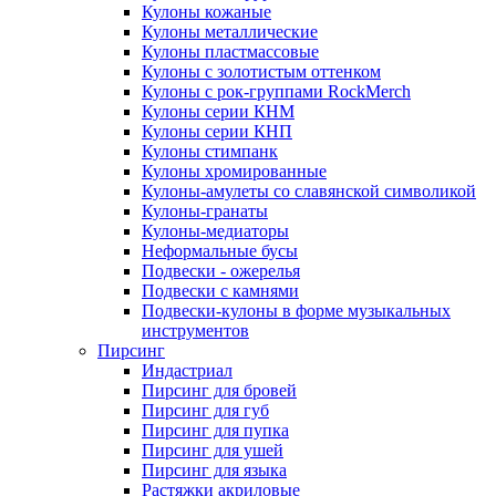
Кулоны кожаные
Кулоны металлические
Кулоны пластмассовые
Кулоны с золотистым оттенком
Кулоны с рок-группами RockMerch
Кулоны серии КНМ
Кулоны серии КНП
Кулоны стимпанк
Кулоны хромированные
Кулоны-амулеты со славянской символикой
Кулоны-гранаты
Кулоны-медиаторы
Неформальные бусы
Подвески - ожерелья
Подвески с камнями
Подвески-кулоны в форме музыкальных
инструментов
Пирсинг
Индастриал
Пирсинг для бровей
Пирсинг для губ
Пирсинг для пупка
Пирсинг для ушей
Пирсинг для языка
Растяжки акриловые