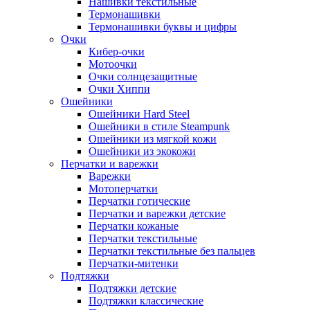
Нашивки текстильные
Термонашивки
Термонашивки буквы и цифры
Очки
Кибер-очки
Мотоочки
Очки солнцезащитные
Очки Хиппи
Ошейники
Ошейники Hard Steel
Ошейники в стиле Steampunk
Ошейники из мягкой кожи
Ошейники из экокожи
Перчатки и варежки
Варежки
Мотоперчатки
Перчатки готические
Перчатки и варежки детские
Перчатки кожаные
Перчатки текстильные
Перчатки текстильные без пальцев
Перчатки-митенки
Подтяжки
Подтяжки детские
Подтяжки классические