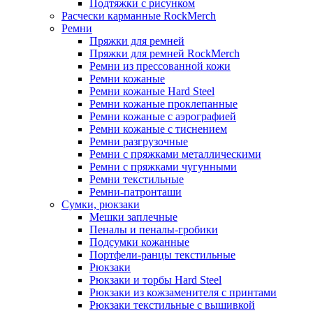
Подтяжки с рисунком
Расчески карманные RockMerch
Ремни
Пряжки для ремней
Пряжки для ремней RockMerch
Ремни из прессованной кожи
Ремни кожаные
Ремни кожаные Hard Steel
Ремни кожаные проклепанные
Ремни кожаные с аэрографией
Ремни кожаные с тиснением
Ремни разгрузочные
Ремни с пряжками металлическими
Ремни с пряжками чугунными
Ремни текстильные
Ремни-патронташи
Сумки, рюкзаки
Мешки заплечные
Пеналы и пеналы-гробики
Подсумки кожанные
Портфели-ранцы текстильные
Рюкзаки
Рюкзаки и торбы Hard Steel
Рюкзаки из кожзаменителя с принтами
Рюкзаки текстильные с вышивкой