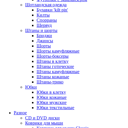
Шотландская одежда
Булавки 'kilt pin'
Килты
Спорраны
Шервуд
Штаны и шорты
Бриджи
Джинсы
Шорты
Шорты камуфляжные
Шорты-боксеры
Штаны в клетку
Штаны готические
Штаны камуфляжные
Штаны кожаные
Штаны-трико
Юбки
Юбки в клетку
Юбки кожаные
Юбки мужские
Юбки текстильные
Разное
CD и DVD диски
Коврики для мыши