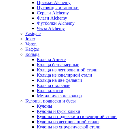
Пряжки Alchemy
Пуговицы и запонки
Серьги Alchemy
Флаги Alchemy
Футболки Alchemy
Часы Alchemy
Eastgate
Joker
Voron
Каффы
Кольца
Кольца Аниме
Кольца безразмерные
Кольца из легированной стали
Кольца из ювелирной стали
Кольца на две фаланги
Кольца стальные
Кольца-когти
Металлические кольца
Кулоны, подвески и бусы
Кулоны
Кулоны и бусы клыки
Кулоны и подвески из ювелирной стали
Кулоны из легированной стали
Кулоны из хирургической стали