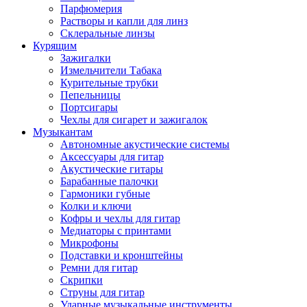
Парфюмерия
Растворы и капли для линз
Склеральные линзы
Курящим
Зажигалки
Измельчители Табака
Курительные трубки
Пепельницы
Портсигары
Чехлы для сигарет и зажигалок
Музыкантам
Автономные акустические системы
Аксессуары для гитар
Акустические гитары
Барабанные палочки
Гармоники губные
Колки и ключи
Кофры и чехлы для гитар
Медиаторы с принтами
Микрофоны
Подставки и кронштейны
Ремни для гитар
Скрипки
Струны для гитар
Ударные музыкальные инструменты