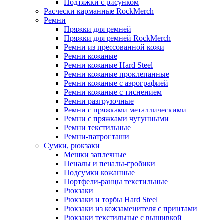
Подтяжки с рисунком
Расчески карманные RockMerch
Ремни
Пряжки для ремней
Пряжки для ремней RockMerch
Ремни из прессованной кожи
Ремни кожаные
Ремни кожаные Hard Steel
Ремни кожаные проклепанные
Ремни кожаные с аэрографией
Ремни кожаные с тиснением
Ремни разгрузочные
Ремни с пряжками металлическими
Ремни с пряжками чугунными
Ремни текстильные
Ремни-патронташи
Сумки, рюкзаки
Мешки заплечные
Пеналы и пеналы-гробики
Подсумки кожанные
Портфели-ранцы текстильные
Рюкзаки
Рюкзаки и торбы Hard Steel
Рюкзаки из кожзаменителя с принтами
Рюкзаки текстильные с вышивкой