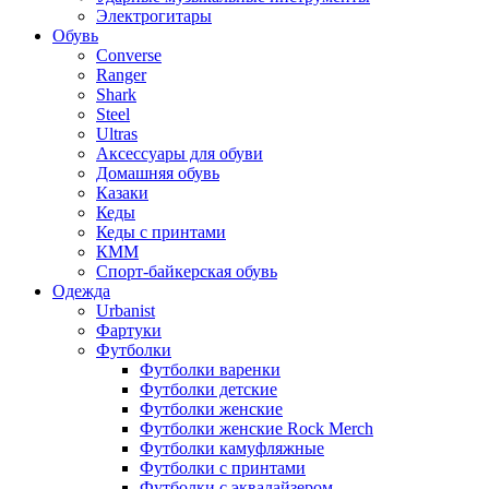
Электрогитары
Обувь
Converse
Ranger
Shark
Steel
Ultras
Аксессуары для обуви
Домашняя обувь
Казаки
Кеды
Кеды с принтами
КММ
Спорт-байкерская обувь
Одежда
Urbanist
Фартуки
Футболки
Футболки варенки
Футболки детские
Футболки женские
Футболки женские Rock Merch
Футболки камуфляжные
Футболки с принтами
Футболки с эквалайзером