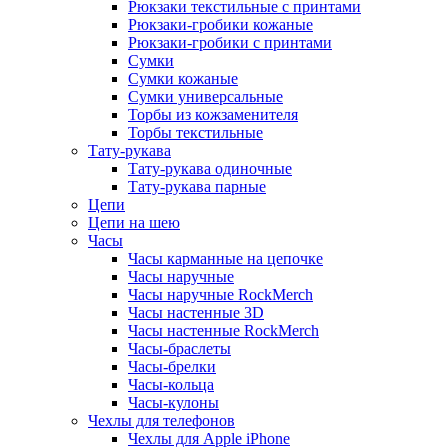
Рюкзаки текстильные с принтами
Рюкзаки-гробики кожаные
Рюкзаки-гробики с принтами
Сумки
Сумки кожаные
Сумки универсальные
Торбы из кожзаменителя
Торбы текстильные
Тату-рукава
Тату-рукава одиночные
Тату-рукава парные
Цепи
Цепи на шею
Часы
Часы карманные на цепочке
Часы наручные
Часы наручные RockMerch
Часы настенные 3D
Часы настенные RockMerch
Часы-браслеты
Часы-брелки
Часы-кольца
Часы-кулоны
Чехлы для телефонов
Чехлы для Apple iPhone