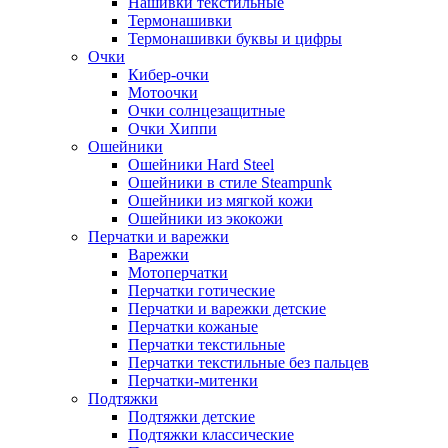
Нашивки текстильные
Термонашивки
Термонашивки буквы и цифры
Очки
Кибер-очки
Мотоочки
Очки солнцезащитные
Очки Хиппи
Ошейники
Ошейники Hard Steel
Ошейники в стиле Steampunk
Ошейники из мягкой кожи
Ошейники из экокожи
Перчатки и варежки
Варежки
Мотоперчатки
Перчатки готические
Перчатки и варежки детские
Перчатки кожаные
Перчатки текстильные
Перчатки текстильные без пальцев
Перчатки-митенки
Подтяжки
Подтяжки детские
Подтяжки классические