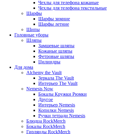
Чехлы для телефона кожаные
Чехлы для телефона текстильные
Шарфы
Шарфы зимние
Шарфы летние
Шипы
Головные уборы
Шляпы
Замшевые шляпы
Кожаные шляпы
Фетровые шляпы
Цилиндры
Для дома
Alchemy the Vault
Зеркала The Vault
Интерьер The Vault
Nemesis Now
Бокалы Кружки Рюмки
Другое
Интерьер Nemesis
Копилки Nemesis
Ручки тетради Nemesis
Блюдца RockMerch
Бокалы RockMerch
Гирлянды RockMerch