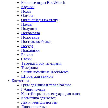
Елочные шары RockMerch
Кружки
Ножи
Одеяла
Органайзеры на стену
Пледы
Подушки
Покрывала
Полотенца
Постельное белье
Посуда
Прихватки
Рюмки
Свечи
Тарелки с рок-группами
Телефоны
Чашки кофейные RockMerch
Шторы для ванной
Косметика
Грим для лица и тела Snazaroo
Губная помада
Контейнеры и аксессуары для линз
Косметика для волос
Лак и гель для ногтей
Линзы цветные