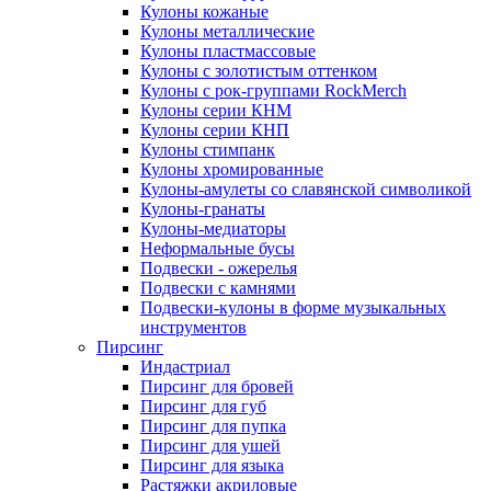
Кулоны кожаные
Кулоны металлические
Кулоны пластмассовые
Кулоны с золотистым оттенком
Кулоны с рок-группами RockMerch
Кулоны серии КНМ
Кулоны серии КНП
Кулоны стимпанк
Кулоны хромированные
Кулоны-амулеты со славянской символикой
Кулоны-гранаты
Кулоны-медиаторы
Неформальные бусы
Подвески - ожерелья
Подвески с камнями
Подвески-кулоны в форме музыкальных
инструментов
Пирсинг
Индастриал
Пирсинг для бровей
Пирсинг для губ
Пирсинг для пупка
Пирсинг для ушей
Пирсинг для языка
Растяжки акриловые