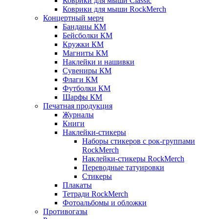
Коврики для мыши Classic
Коврики для мыши RockMerch
Концертный мерч
Банданы КМ
Бейсболки КМ
Кружки КМ
Магниты КМ
Наклейки и нашивки
Сувениры КМ
Флаги КМ
Футболки КМ
Шарфы КМ
Печатная продукция
Журналы
Книги
Наклейки-стикеры
Наборы стикеров с рок-группами
RockMerch
Наклейки-стикеры RockMerch
Переводные татуировки
Стикеры
Плакаты
Тетради RockMerch
Фотоальбомы и обложки
Противогазы