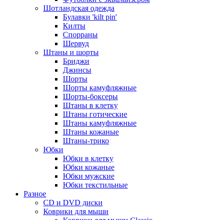
Шотландская одежда
Булавки 'kilt pin'
Килты
Спорраны
Шервуд
Штаны и шорты
Бриджи
Джинсы
Шорты
Шорты камуфляжные
Шорты-боксеры
Штаны в клетку
Штаны готические
Штаны камуфляжные
Штаны кожаные
Штаны-трико
Юбки
Юбки в клетку
Юбки кожаные
Юбки мужские
Юбки текстильные
Разное
CD и DVD диски
Коврики для мыши