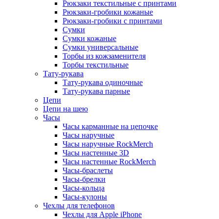
Рюкзаки текстильные с принтами
Рюкзаки-гробики кожаные
Рюкзаки-гробики с принтами
Сумки
Сумки кожаные
Сумки универсальные
Торбы из кожзаменителя
Торбы текстильные
Тату-рукава
Тату-рукава одиночные
Тату-рукава парные
Цепи
Цепи на шею
Часы
Часы карманные на цепочке
Часы наручные
Часы наручные RockMerch
Часы настенные 3D
Часы настенные RockMerch
Часы-браслеты
Часы-брелки
Часы-кольца
Часы-кулоны
Чехлы для телефонов
Чехлы для Apple iPhone