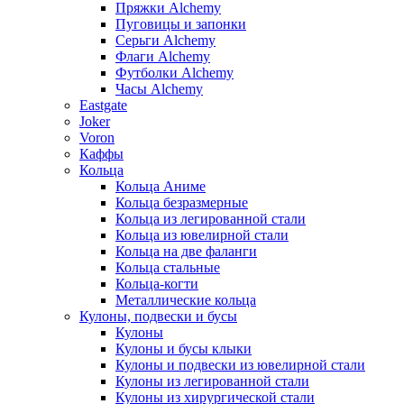
Пряжки Alchemy
Пуговицы и запонки
Серьги Alchemy
Флаги Alchemy
Футболки Alchemy
Часы Alchemy
Eastgate
Joker
Voron
Каффы
Кольца
Кольца Аниме
Кольца безразмерные
Кольца из легированной стали
Кольца из ювелирной стали
Кольца на две фаланги
Кольца стальные
Кольца-когти
Металлические кольца
Кулоны, подвески и бусы
Кулоны
Кулоны и бусы клыки
Кулоны и подвески из ювелирной стали
Кулоны из легированной стали
Кулоны из хирургической стали