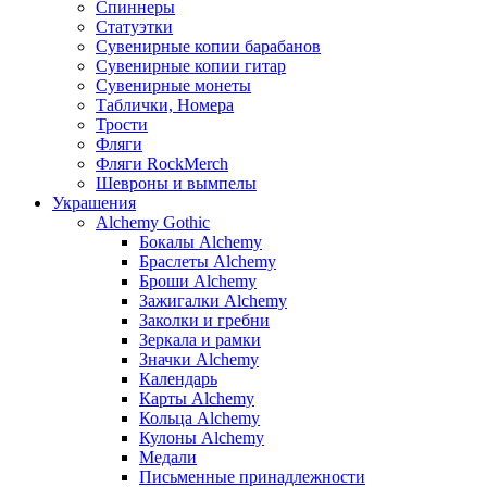
Спиннеры
Статуэтки
Сувенирные копии барабанов
Сувенирные копии гитар
Сувенирные монеты
Таблички, Номера
Трости
Фляги
Фляги RockMerch
Шевроны и вымпелы
Украшения
Alchemy Gothic
Бокалы Alchemy
Браслеты Alchemy
Броши Alchemy
Зажигалки Alchemy
Заколки и гребни
Зеркала и рамки
Значки Alchemy
Календарь
Карты Alchemy
Кольца Alchemy
Кулоны Alchemy
Медали
Письменные принадлежности