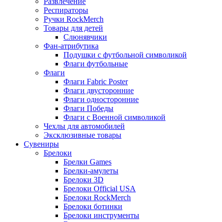
Развлечение
Респираторы
Ручки RockMerch
Товары для детей
Слюнявчики
Фан-атрибутика
Подушки с футбольной символикой
Флаги футбольные
Флаги
Флаги Fabric Poster
Флаги двусторонние
Флаги односторонние
Флаги Победы
Флаги с Военной символикой
Чехлы для автомобилей
Эксклюзивные товары
Сувениры
Брелоки
Брелки Games
Брелки-амулеты
Брелоки 3D
Брелоки Official USA
Брелоки RockMerch
Брелоки ботинки
Брелоки инструменты