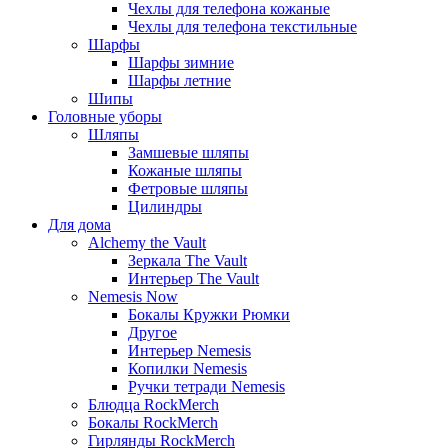
Чехлы для телефона кожаные
Чехлы для телефона текстильные
Шарфы
Шарфы зимние
Шарфы летние
Шипы
Головные уборы
Шляпы
Замшевые шляпы
Кожаные шляпы
Фетровые шляпы
Цилиндры
Для дома
Alchemy the Vault
Зеркала The Vault
Интерьер The Vault
Nemesis Now
Бокалы Кружки Рюмки
Другое
Интерьер Nemesis
Копилки Nemesis
Ручки тетради Nemesis
Блюдца RockMerch
Бокалы RockMerch
Гирлянды RockMerch