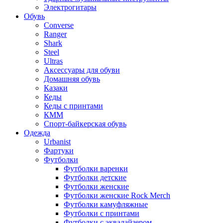
Электрогитары
Обувь
Converse
Ranger
Shark
Steel
Ultras
Аксессуары для обуви
Домашняя обувь
Казаки
Кеды
Кеды с принтами
КММ
Спорт-байкерская обувь
Одежда
Urbanist
Фартуки
Футболки
Футболки варенки
Футболки детские
Футболки женские
Футболки женские Rock Merch
Футболки камуфляжные
Футболки с принтами
Футболки с эквалайзером