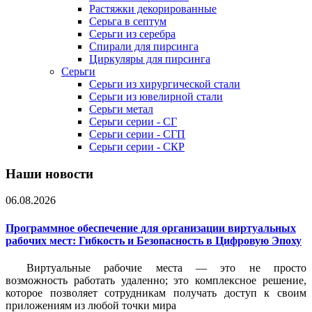
Растяжки декорированные
Серьга в септум
Серьги из серебра
Спирали для пирсинга
Циркуляры для пирсинга
Серьги
Серьги из хирургической стали
Серьги из ювелирной стали
Серьги метал
Серьги серии - СГ
Серьги серии - СГП
Серьги серии - СКР
Наши новости
06.08.2026
Программное обеспечение для организации виртуальных
рабочих мест: Гибкость и Безопасность в Цифровую Эпоху
Виртуальные рабочие места — это не просто
возможность работать удаленно; это комплексное решение,
которое позволяет сотрудникам получать доступ к своим
приложениям из любой точки мира