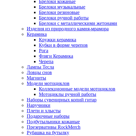
Брелоки кожаные
Брелоки музыкальные
Брелоки резиновые
Брелоки ручной работы
Брелоки с металлическими жетонами
Изделия из природного камня-мрамора
Керамика
Кружки керамика
Кубки в форме черепов
Рога
Фляги Керамика
Черепа
Лампы Тесла
Ловцы снов
Магниты
Модели мотоциклов
Коллекционные модели мотоциклов
Мотоциклы ручной работы
Наборы сувенирных копий гитар
Наручники
Плети и хлысты
Подарочные наборы
Подбутыльники кожаные
Презервативы RockMerch
Рубашка на бутылку