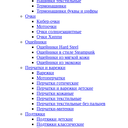
Нашивки текстильные
Термонашивки
Термонашивки буквы и цифры
Очки
Кибер-очки
Мотоочки
Очки солнцезащитные
Очки Хиппи
Ошейники
Ошейники Hard Steel
Ошейники в стиле Steampunk
Ошейники из мягкой кожи
Ошейники из экокожи
Перчатки и варежки
Варежки
Мотоперчатки
Перчатки готические
Перчатки и варежки детские
Перчатки кожаные
Перчатки текстильные
Перчатки текстильные без пальцев
Перчатки-митенки
Подтяжки
Подтяжки детские
Подтяжки классические