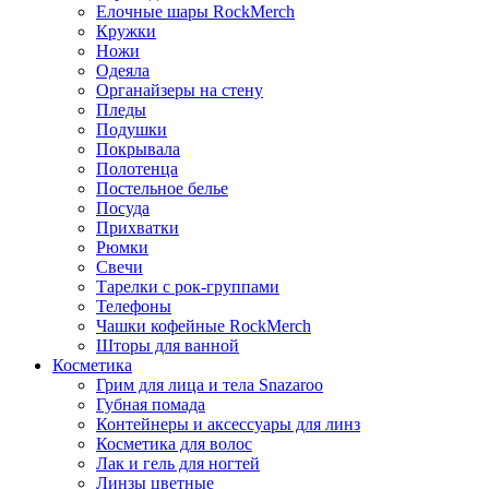
Елочные шары RockMerch
Кружки
Ножи
Одеяла
Органайзеры на стену
Пледы
Подушки
Покрывала
Полотенца
Постельное белье
Посуда
Прихватки
Рюмки
Свечи
Тарелки с рок-группами
Телефоны
Чашки кофейные RockMerch
Шторы для ванной
Косметика
Грим для лица и тела Snazaroo
Губная помада
Контейнеры и аксессуары для линз
Косметика для волос
Лак и гель для ногтей
Линзы цветные