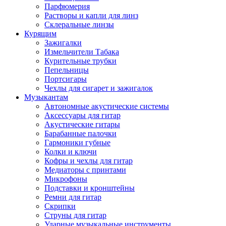
Парфюмерия
Растворы и капли для линз
Склеральные линзы
Курящим
Зажигалки
Измельчители Табака
Курительные трубки
Пепельницы
Портсигары
Чехлы для сигарет и зажигалок
Музыкантам
Автономные акустические системы
Аксессуары для гитар
Акустические гитары
Барабанные палочки
Гармоники губные
Колки и ключи
Кофры и чехлы для гитар
Медиаторы с принтами
Микрофоны
Подставки и кронштейны
Ремни для гитар
Скрипки
Струны для гитар
Ударные музыкальные инструменты