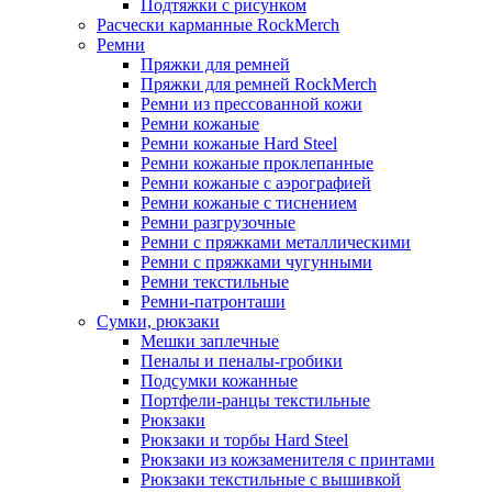
Подтяжки с рисунком
Расчески карманные RockMerch
Ремни
Пряжки для ремней
Пряжки для ремней RockMerch
Ремни из прессованной кожи
Ремни кожаные
Ремни кожаные Hard Steel
Ремни кожаные проклепанные
Ремни кожаные с аэрографией
Ремни кожаные с тиснением
Ремни разгрузочные
Ремни с пряжками металлическими
Ремни с пряжками чугунными
Ремни текстильные
Ремни-патронташи
Сумки, рюкзаки
Мешки заплечные
Пеналы и пеналы-гробики
Подсумки кожанные
Портфели-ранцы текстильные
Рюкзаки
Рюкзаки и торбы Hard Steel
Рюкзаки из кожзаменителя с принтами
Рюкзаки текстильные с вышивкой