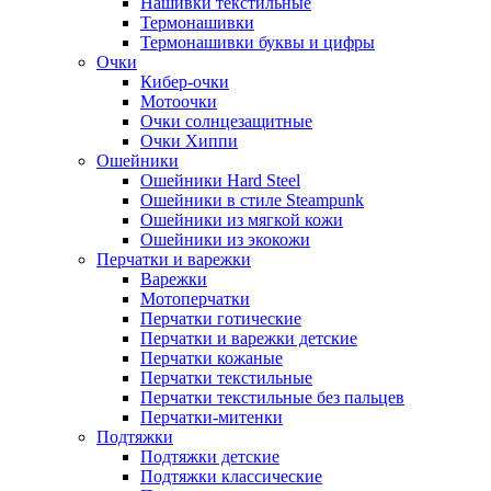
Нашивки текстильные
Термонашивки
Термонашивки буквы и цифры
Очки
Кибер-очки
Мотоочки
Очки солнцезащитные
Очки Хиппи
Ошейники
Ошейники Hard Steel
Ошейники в стиле Steampunk
Ошейники из мягкой кожи
Ошейники из экокожи
Перчатки и варежки
Варежки
Мотоперчатки
Перчатки готические
Перчатки и варежки детские
Перчатки кожаные
Перчатки текстильные
Перчатки текстильные без пальцев
Перчатки-митенки
Подтяжки
Подтяжки детские
Подтяжки классические