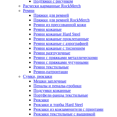
Подтяжки с рисунком
Расчески карманные RockMerch
Ремни
Пряжки для ремней
Пряжки для ремней RockMerch
Ремни из прессованной кожи
Ремни кожаные
Ремни кожаные Hard Steel
Ремни кожаные проклепанные
Ремни кожаные с аэрографией
Ремни кожаные с тиснением
Ремни разгрузочные
Ремни с пряжками металлическими
Ремни с пряжками чугунными
Ремни текстильные
Ремни-патронташи
Сумки, рюкзаки
Мешки заплечные
Пеналы и пеналы-гробики
Подсумки кожанные
Портфели-ранцы текстильные
Рюкзаки
Рюкзаки и торбы Hard Steel
Рюкзаки из кожзаменителя с принтами
Рюкзаки текстильные с вышивкой