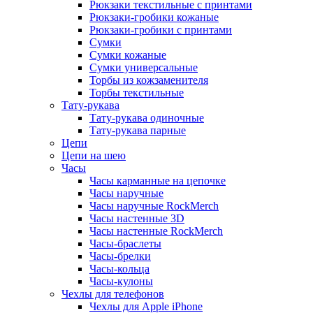
Рюкзаки текстильные с принтами
Рюкзаки-гробики кожаные
Рюкзаки-гробики с принтами
Сумки
Сумки кожаные
Сумки универсальные
Торбы из кожзаменителя
Торбы текстильные
Тату-рукава
Тату-рукава одиночные
Тату-рукава парные
Цепи
Цепи на шею
Часы
Часы карманные на цепочке
Часы наручные
Часы наручные RockMerch
Часы настенные 3D
Часы настенные RockMerch
Часы-браслеты
Часы-брелки
Часы-кольца
Часы-кулоны
Чехлы для телефонов
Чехлы для Apple iPhone