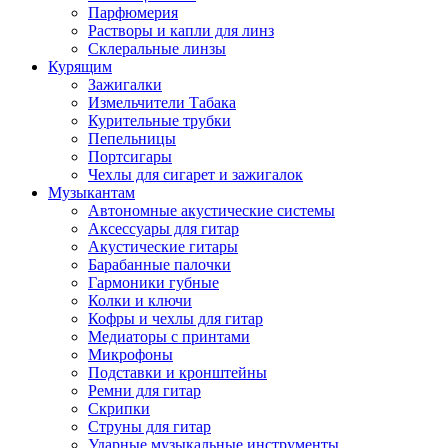
Парфюмерия
Растворы и капли для линз
Склеральные линзы
Курящим
Зажигалки
Измельчители Табака
Курительные трубки
Пепельницы
Портсигары
Чехлы для сигарет и зажигалок
Музыкантам
Автономные акустические системы
Аксессуары для гитар
Акустические гитары
Барабанные палочки
Гармоники губные
Колки и ключи
Кофры и чехлы для гитар
Медиаторы с принтами
Микрофоны
Подставки и кронштейны
Ремни для гитар
Скрипки
Струны для гитар
Ударные музыкальные инструменты