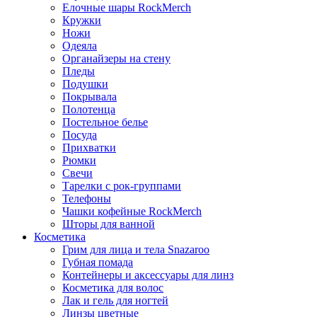
Елочные шары RockMerch
Кружки
Ножи
Одеяла
Органайзеры на стену
Пледы
Подушки
Покрывала
Полотенца
Постельное белье
Посуда
Прихватки
Рюмки
Свечи
Тарелки с рок-группами
Телефоны
Чашки кофейные RockMerch
Шторы для ванной
Косметика
Грим для лица и тела Snazaroo
Губная помада
Контейнеры и аксессуары для линз
Косметика для волос
Лак и гель для ногтей
Линзы цветные