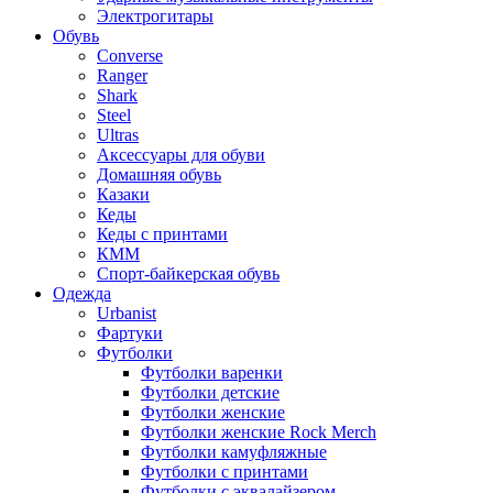
Электрогитары
Обувь
Converse
Ranger
Shark
Steel
Ultras
Аксессуары для обуви
Домашняя обувь
Казаки
Кеды
Кеды с принтами
КММ
Спорт-байкерская обувь
Одежда
Urbanist
Фартуки
Футболки
Футболки варенки
Футболки детские
Футболки женские
Футболки женские Rock Merch
Футболки камуфляжные
Футболки с принтами
Футболки с эквалайзером