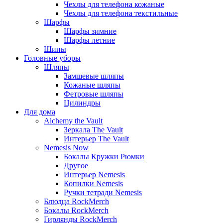
Чехлы для телефона кожаные
Чехлы для телефона текстильные
Шарфы
Шарфы зимние
Шарфы летние
Шипы
Головные уборы
Шляпы
Замшевые шляпы
Кожаные шляпы
Фетровые шляпы
Цилиндры
Для дома
Alchemy the Vault
Зеркала The Vault
Интерьер The Vault
Nemesis Now
Бокалы Кружки Рюмки
Другое
Интерьер Nemesis
Копилки Nemesis
Ручки тетради Nemesis
Блюдца RockMerch
Бокалы RockMerch
Гирлянды RockMerch