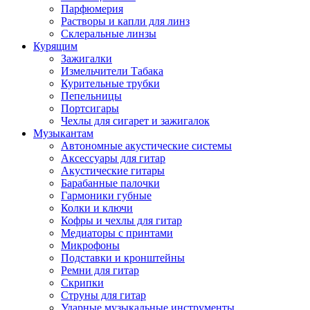
Парфюмерия
Растворы и капли для линз
Склеральные линзы
Курящим
Зажигалки
Измельчители Табака
Курительные трубки
Пепельницы
Портсигары
Чехлы для сигарет и зажигалок
Музыкантам
Автономные акустические системы
Аксессуары для гитар
Акустические гитары
Барабанные палочки
Гармоники губные
Колки и ключи
Кофры и чехлы для гитар
Медиаторы с принтами
Микрофоны
Подставки и кронштейны
Ремни для гитар
Скрипки
Струны для гитар
Ударные музыкальные инструменты