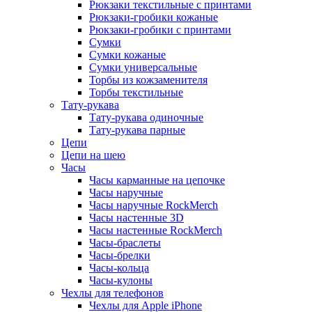
Рюкзаки текстильные с принтами
Рюкзаки-гробики кожаные
Рюкзаки-гробики с принтами
Сумки
Сумки кожаные
Сумки универсальные
Торбы из кожзаменителя
Торбы текстильные
Тату-рукава
Тату-рукава одиночные
Тату-рукава парные
Цепи
Цепи на шею
Часы
Часы карманные на цепочке
Часы наручные
Часы наручные RockMerch
Часы настенные 3D
Часы настенные RockMerch
Часы-браслеты
Часы-брелки
Часы-кольца
Часы-кулоны
Чехлы для телефонов
Чехлы для Apple iPhone