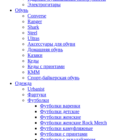
Электрогитары
Обувь
Converse
Ranger
Shark
Steel
Ultras
Аксессуары для обуви
Домашняя обувь
Казаки
Кеды
Кеды с принтами
КММ
Спорт-байкерская обувь
Одежда
Urbanist
Фартуки
Футболки
Футболки варенки
Футболки детские
Футболки женские
Футболки женские Rock Merch
Футболки камуфляжные
Футболки с принтами
Футболки с эквалайзером