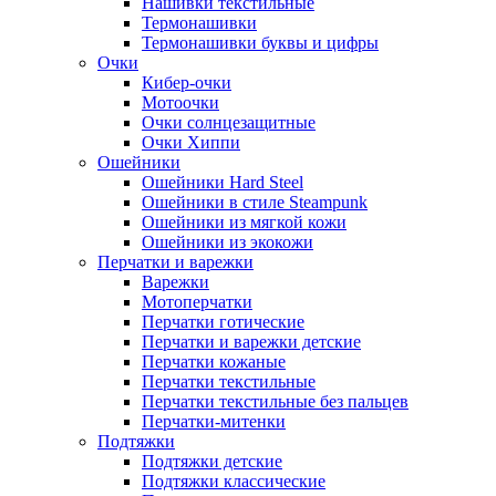
Нашивки текстильные
Термонашивки
Термонашивки буквы и цифры
Очки
Кибер-очки
Мотоочки
Очки солнцезащитные
Очки Хиппи
Ошейники
Ошейники Hard Steel
Ошейники в стиле Steampunk
Ошейники из мягкой кожи
Ошейники из экокожи
Перчатки и варежки
Варежки
Мотоперчатки
Перчатки готические
Перчатки и варежки детские
Перчатки кожаные
Перчатки текстильные
Перчатки текстильные без пальцев
Перчатки-митенки
Подтяжки
Подтяжки детские
Подтяжки классические