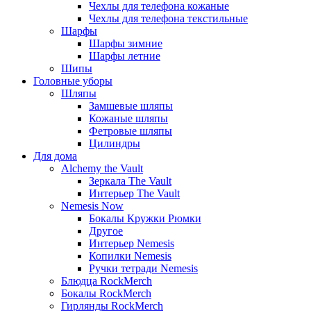
Чехлы для телефона кожаные
Чехлы для телефона текстильные
Шарфы
Шарфы зимние
Шарфы летние
Шипы
Головные уборы
Шляпы
Замшевые шляпы
Кожаные шляпы
Фетровые шляпы
Цилиндры
Для дома
Alchemy the Vault
Зеркала The Vault
Интерьер The Vault
Nemesis Now
Бокалы Кружки Рюмки
Другое
Интерьер Nemesis
Копилки Nemesis
Ручки тетради Nemesis
Блюдца RockMerch
Бокалы RockMerch
Гирлянды RockMerch