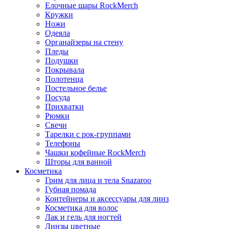
Елочные шары RockMerch
Кружки
Ножи
Одеяла
Органайзеры на стену
Пледы
Подушки
Покрывала
Полотенца
Постельное белье
Посуда
Прихватки
Рюмки
Свечи
Тарелки с рок-группами
Телефоны
Чашки кофейные RockMerch
Шторы для ванной
Косметика
Грим для лица и тела Snazaroo
Губная помада
Контейнеры и аксессуары для линз
Косметика для волос
Лак и гель для ногтей
Линзы цветные