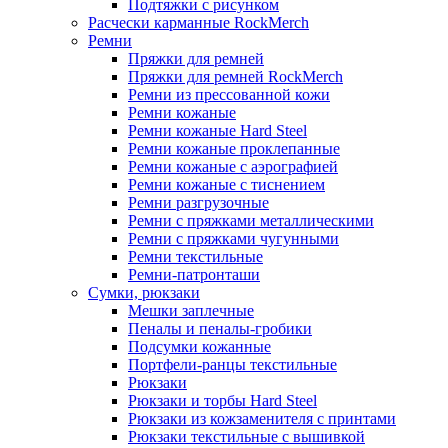
Подтяжки с рисунком
Расчески карманные RockMerch
Ремни
Пряжки для ремней
Пряжки для ремней RockMerch
Ремни из прессованной кожи
Ремни кожаные
Ремни кожаные Hard Steel
Ремни кожаные проклепанные
Ремни кожаные с аэрографией
Ремни кожаные с тиснением
Ремни разгрузочные
Ремни с пряжками металлическими
Ремни с пряжками чугунными
Ремни текстильные
Ремни-патронташи
Сумки, рюкзаки
Мешки заплечные
Пеналы и пеналы-гробики
Подсумки кожанные
Портфели-ранцы текстильные
Рюкзаки
Рюкзаки и торбы Hard Steel
Рюкзаки из кожзаменителя с принтами
Рюкзаки текстильные с вышивкой