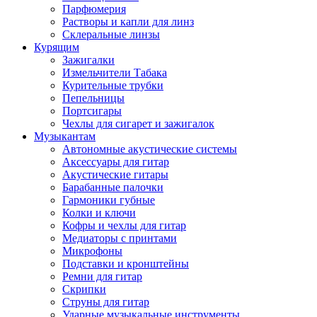
Парфюмерия
Растворы и капли для линз
Склеральные линзы
Курящим
Зажигалки
Измельчители Табака
Курительные трубки
Пепельницы
Портсигары
Чехлы для сигарет и зажигалок
Музыкантам
Автономные акустические системы
Аксессуары для гитар
Акустические гитары
Барабанные палочки
Гармоники губные
Колки и ключи
Кофры и чехлы для гитар
Медиаторы с принтами
Микрофоны
Подставки и кронштейны
Ремни для гитар
Скрипки
Струны для гитар
Ударные музыкальные инструменты