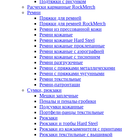
Подтяжки с рисунком
Расчески карманные RockMerch
Ремни
Пряжки для ремней
Пряжки для ремней RockMerch
Ремни из прессованной кожи
Ремни кожаные
Ремни кожаные Hard Steel
Ремни кожаные проклепанные
Ремни кожаные с аэрографией
Ремни кожаные с тиснением
Ремни разгрузочные
Ремни с пряжками металлическими
Ремни с пряжками чугунными
Ремни текстильные
Ремни-патронташи
Сумки, рюкзаки
Мешки заплечные
Пеналы и пеналы-гробики
Подсумки кожанные
Портфели-ранцы текстильные
Рюкзаки
Рюкзаки и торбы Hard Steel
Рюкзаки из кожзаменителя с принтами
Рюкзаки текстильные с вышивкой