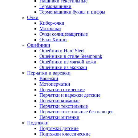
Нашивки текстильные
Термонашивки
Термонашивки буквы и цифры
Очки
Кибер-очки
Мотоочки
Очки солнцезащитные
Очки Хиппи
Ошейники
Ошейники Hard Steel
Ошейники в стиле Steampunk
Ошейники из мягкой кожи
Ошейники из экокожи
Перчатки и варежки
Варежки
Мотоперчатки
Перчатки готические
Перчатки и варежки детские
Перчатки кожаные
Перчатки текстильные
Перчатки текстильные без пальцев
Перчатки-митенки
Подтяжки
Подтяжки детские
Подтяжки классические