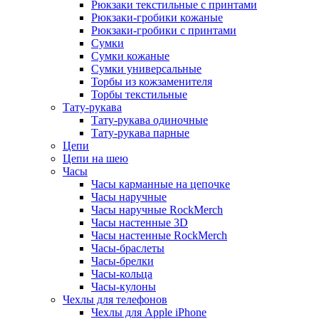
Рюкзаки текстильные с принтами
Рюкзаки-гробики кожаные
Рюкзаки-гробики с принтами
Сумки
Сумки кожаные
Сумки универсальные
Торбы из кожзаменителя
Торбы текстильные
Тату-рукава
Тату-рукава одиночные
Тату-рукава парные
Цепи
Цепи на шею
Часы
Часы карманные на цепочке
Часы наручные
Часы наручные RockMerch
Часы настенные 3D
Часы настенные RockMerch
Часы-браслеты
Часы-брелки
Часы-кольца
Часы-кулоны
Чехлы для телефонов
Чехлы для Apple iPhone