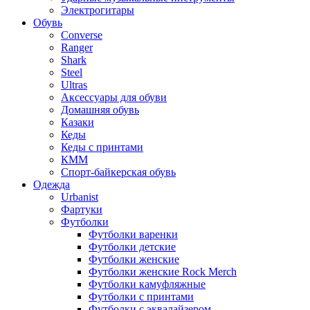
Электрогитары
Обувь
Converse
Ranger
Shark
Steel
Ultras
Аксессуары для обуви
Домашняя обувь
Казаки
Кеды
Кеды с принтами
КММ
Спорт-байкерская обувь
Одежда
Urbanist
Фартуки
Футболки
Футболки варенки
Футболки детские
Футболки женские
Футболки женские Rock Merch
Футболки камуфляжные
Футболки с принтами
Футболки с эквалайзером