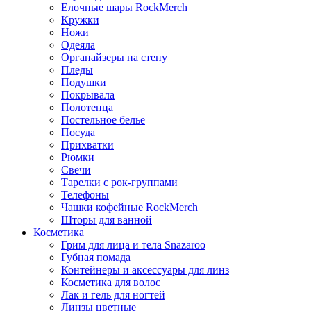
Елочные шары RockMerch
Кружки
Ножи
Одеяла
Органайзеры на стену
Пледы
Подушки
Покрывала
Полотенца
Постельное белье
Посуда
Прихватки
Рюмки
Свечи
Тарелки с рок-группами
Телефоны
Чашки кофейные RockMerch
Шторы для ванной
Косметика
Грим для лица и тела Snazaroo
Губная помада
Контейнеры и аксессуары для линз
Косметика для волос
Лак и гель для ногтей
Линзы цветные