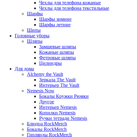
Чехлы для телефона кожаные
Чехлы для телефона текстильные
Шарфы
Шарфы зимние
Шарфы летние
Шипы
Головные уборы
Шляпы
Замшевые шляпы
Кожаные шляпы
Фетровые шляпы
Цилиндры
Для дома
Alchemy the Vault
Зеркала The Vault
Интерьер The Vault
Nemesis Now
Бокалы Кружки Рюмки
Другое
Интерьер Nemesis
Копилки Nemesis
Ручки тетради Nemesis
Блюдца RockMerch
Бокалы RockMerch
Гирлянды RockMerch