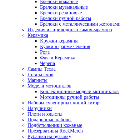
Брелоки кожаные
Брелоки музыкальные
Брелоки резиновые
Брелоки ручной работы
Брелоки с металлическими жетонами
Изделия из природного камня-мрамора
Керамика
Кружки керамика
Кубки в форме черепов
Рога
Фляги Керамика
Черепа
Лампы Тесла
Ловцы снов
Магниты
Модели мотоциклов
Коллекционные модели мотоциклов
Мотоциклы ручной работы
Наборы сувенирных копий гитар
Наручники
Плети и хлысты
Подарочные наборы
Подбутыльники кожаные
Презервативы RockMerch
Рубашка на бутылку