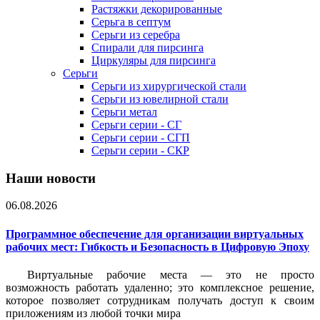
Растяжки декорированные
Серьга в септум
Серьги из серебра
Спирали для пирсинга
Циркуляры для пирсинга
Серьги
Серьги из хирургической стали
Серьги из ювелирной стали
Серьги метал
Серьги серии - СГ
Серьги серии - СГП
Серьги серии - СКР
Наши новости
06.08.2026
Программное обеспечение для организации виртуальных
рабочих мест: Гибкость и Безопасность в Цифровую Эпоху
Виртуальные рабочие места — это не просто
возможность работать удаленно; это комплексное решение,
которое позволяет сотрудникам получать доступ к своим
приложениям из любой точки мира