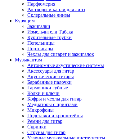
Парфюмерия
Растворы и капли для линз
Склеральные линзы
Курящим
Зажигалки
Измельчители Табака
Курительные трубки
Пепельницы
Портсигары
Чехлы для сигарет и зажигалок
Музыкантам
Автономные акустические системы
Аксессуары для гитар
Акустические гитары
Барабанные палочки
Гармоники губные
Колки и ключи
Кофры и чехлы для гитар
Медиаторы с принтами
Микрофоны
Подставки и кронштейны
Ремни для гитар
Скрипки
Струны для гитар
Ударные музыкальные инструменты