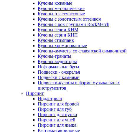
Кулоны кожаные
Кулоны металлические
Кулоны пластмассовые
Кулоны с золотистым оттенком
Кулоны с рок-группами RockMerch
Кулоны серии КНМ
Кулоны серии КНП
Кулоны стимпанк
Кулоны хромированные
Кулоны-амулеты со славянской символикой
Кулоны-гранаты
Кулоны-медиаторы
Неформальные бусы
Подвески - ожерелья
Подвески с камнями
Подвески-кулоны в форме музыкальных
инструментов
Пирсинг
Индастриал
Пирсинг для бровей
Пирсинг для губ
Пирсинг для пупка
Пирсинг для ушей
Пирсинг для языка
Растяжки акриловые