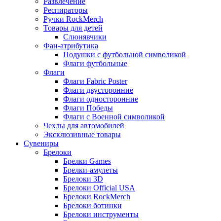
Развлечение
Респираторы
Ручки RockMerch
Товары для детей
Слюнявчики
Фан-атрибутика
Подушки с футбольной символикой
Флаги футбольные
Флаги
Флаги Fabric Poster
Флаги двусторонние
Флаги односторонние
Флаги Победы
Флаги с Военной символикой
Чехлы для автомобилей
Эксклюзивные товары
Сувениры
Брелоки
Брелки Games
Брелки-амулеты
Брелоки 3D
Брелоки Official USA
Брелоки RockMerch
Брелоки ботинки
Брелоки инструменты