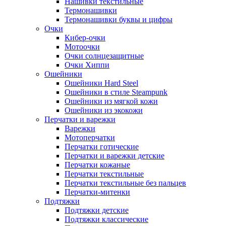
Нашивки текстильные
Термонашивки
Термонашивки буквы и цифры
Очки
Кибер-очки
Мотоочки
Очки солнцезащитные
Очки Хиппи
Ошейники
Ошейники Hard Steel
Ошейники в стиле Steampunk
Ошейники из мягкой кожи
Ошейники из экокожи
Перчатки и варежки
Варежки
Мотоперчатки
Перчатки готические
Перчатки и варежки детские
Перчатки кожаные
Перчатки текстильные
Перчатки текстильные без пальцев
Перчатки-митенки
Подтяжки
Подтяжки детские
Подтяжки классические