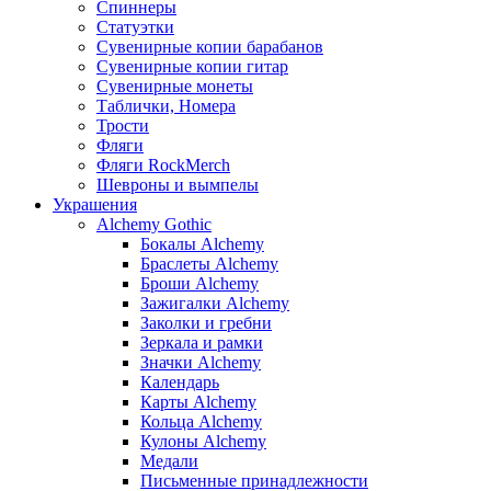
Спиннеры
Статуэтки
Сувенирные копии барабанов
Сувенирные копии гитар
Сувенирные монеты
Таблички, Номера
Трости
Фляги
Фляги RockMerch
Шевроны и вымпелы
Украшения
Alchemy Gothic
Бокалы Alchemy
Браслеты Alchemy
Броши Alchemy
Зажигалки Alchemy
Заколки и гребни
Зеркала и рамки
Значки Alchemy
Календарь
Карты Alchemy
Кольца Alchemy
Кулоны Alchemy
Медали
Письменные принадлежности