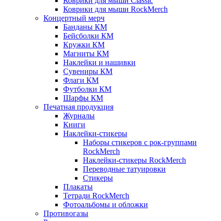
Коврики для мыши Classic
Коврики для мыши RockMerch
Концертный мерч
Банданы КМ
Бейсболки КМ
Кружки КМ
Магниты КМ
Наклейки и нашивки
Сувениры КМ
Флаги КМ
Футболки КМ
Шарфы КМ
Печатная продукция
Журналы
Книги
Наклейки-стикеры
Наборы стикеров с рок-группами
RockMerch
Наклейки-стикеры RockMerch
Переводные татуировки
Стикеры
Плакаты
Тетради RockMerch
Фотоальбомы и обложки
Противогазы