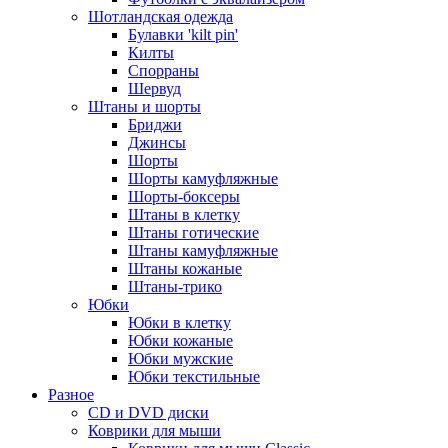
Шотландская одежда
Булавки 'kilt pin'
Килты
Спорраны
Шервуд
Штаны и шорты
Бриджи
Джинсы
Шорты
Шорты камуфляжные
Шорты-боксеры
Штаны в клетку
Штаны готические
Штаны камуфляжные
Штаны кожаные
Штаны-трико
Юбки
Юбки в клетку
Юбки кожаные
Юбки мужские
Юбки текстильные
Разное
CD и DVD диски
Коврики для мыши