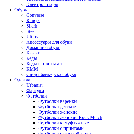
Электрогитары
Обувь
Converse
Ranger
Shark
Steel
Ultras
Аксессуары для обуви
Домашняя обувь
Казаки
Кеды
Кеды с принтами
КММ
Спорт-байкерская обувь
Одежда
Urbanist
Фартуки
Футболки
Футболки варенки
Футболки детские
Футболки женские
Футболки женские Rock Merch
Футболки камуфляжные
Футболки с принтами
Футболки с эквалайзером