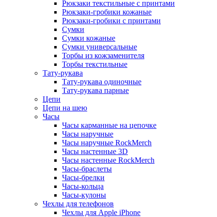
Рюкзаки текстильные с принтами
Рюкзаки-гробики кожаные
Рюкзаки-гробики с принтами
Сумки
Сумки кожаные
Сумки универсальные
Торбы из кожзаменителя
Торбы текстильные
Тату-рукава
Тату-рукава одиночные
Тату-рукава парные
Цепи
Цепи на шею
Часы
Часы карманные на цепочке
Часы наручные
Часы наручные RockMerch
Часы настенные 3D
Часы настенные RockMerch
Часы-браслеты
Часы-брелки
Часы-кольца
Часы-кулоны
Чехлы для телефонов
Чехлы для Apple iPhone