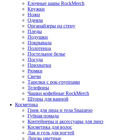
Елочные шары RockMerch
Кружки
Ножи
Одеяла
Органайзеры на стену
Пледы
Подушки
Покрывала
Полотенца
Постельное белье
Посуда
Прихватки
Рюмки
Свечи
Тарелки с рок-группами
Телефоны
Чашки кофейные RockMerch
Шторы для ванной
Косметика
Грим для лица и тела Snazaroo
Губная помада
Контейнеры и аксессуары для линз
Косметика для волос
Лак и гель для ногтей
Линзы цветные