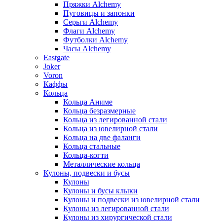
Пряжки Alchemy
Пуговицы и запонки
Серьги Alchemy
Флаги Alchemy
Футболки Alchemy
Часы Alchemy
Eastgate
Joker
Voron
Каффы
Кольца
Кольца Аниме
Кольца безразмерные
Кольца из легированной стали
Кольца из ювелирной стали
Кольца на две фаланги
Кольца стальные
Кольца-когти
Металлические кольца
Кулоны, подвески и бусы
Кулоны
Кулоны и бусы клыки
Кулоны и подвески из ювелирной стали
Кулоны из легированной стали
Кулоны из хирургической стали