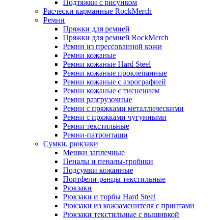
Подтяжки с рисунком
Расчески карманные RockMerch
Ремни
Пряжки для ремней
Пряжки для ремней RockMerch
Ремни из прессованной кожи
Ремни кожаные
Ремни кожаные Hard Steel
Ремни кожаные проклепанные
Ремни кожаные с аэрографией
Ремни кожаные с тиснением
Ремни разгрузочные
Ремни с пряжками металлическими
Ремни с пряжками чугунными
Ремни текстильные
Ремни-патронташи
Сумки, рюкзаки
Мешки заплечные
Пеналы и пеналы-гробики
Подсумки кожанные
Портфели-ранцы текстильные
Рюкзаки
Рюкзаки и торбы Hard Steel
Рюкзаки из кожзаменителя с принтами
Рюкзаки текстильные с вышивкой