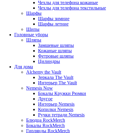
Чехлы для телефона кожаные
Чехлы для телефона текстильные
Шарфы
Шарфы зимние
Шарфы летние
Шипы
Головные уборы
Шляпы
Замшевые шляпы
Кожаные шляпы
Фетровые шляпы
Цилиндры
Для дома
Alchemy the Vault
Зеркала The Vault
Интерьер The Vault
Nemesis Now
Бокалы Кружки Рюмки
Другое
Интерьер Nemesis
Копилки Nemesis
Ручки тетради Nemesis
Блюдца RockMerch
Бокалы RockMerch
Гирлянды RockMerch