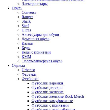
Электрогитары
Обувь
Converse
Ranger
Shark
Steel
Ultras
Аксессуары для обуви
Домашняя обувь
Казаки
Кеды
Кеды с принтами
КММ
Спорт-байкерская обувь
Одежда
Urbanist
Фартуки
Футболки
Футболки варенки
Футболки детские
Футболки женские
Футболки женские Rock Merch
Футболки камуфляжные
Футболки с принтами
Футболки с эквалайзером