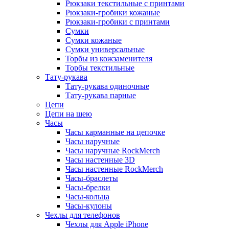
Рюкзаки текстильные с принтами
Рюкзаки-гробики кожаные
Рюкзаки-гробики с принтами
Сумки
Сумки кожаные
Сумки универсальные
Торбы из кожзаменителя
Торбы текстильные
Тату-рукава
Тату-рукава одиночные
Тату-рукава парные
Цепи
Цепи на шею
Часы
Часы карманные на цепочке
Часы наручные
Часы наручные RockMerch
Часы настенные 3D
Часы настенные RockMerch
Часы-браслеты
Часы-брелки
Часы-кольца
Часы-кулоны
Чехлы для телефонов
Чехлы для Apple iPhone