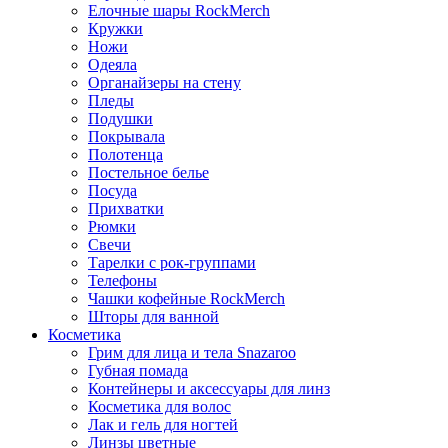
Елочные шары RockMerch
Кружки
Ножи
Одеяла
Органайзеры на стену
Пледы
Подушки
Покрывала
Полотенца
Постельное белье
Посуда
Прихватки
Рюмки
Свечи
Тарелки с рок-группами
Телефоны
Чашки кофейные RockMerch
Шторы для ванной
Косметика
Грим для лица и тела Snazaroo
Губная помада
Контейнеры и аксессуары для линз
Косметика для волос
Лак и гель для ногтей
Линзы цветные