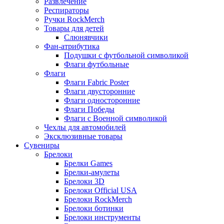
Развлечение
Респираторы
Ручки RockMerch
Товары для детей
Слюнявчики
Фан-атрибутика
Подушки с футбольной символикой
Флаги футбольные
Флаги
Флаги Fabric Poster
Флаги двусторонние
Флаги односторонние
Флаги Победы
Флаги с Военной символикой
Чехлы для автомобилей
Эксклюзивные товары
Сувениры
Брелоки
Брелки Games
Брелки-амулеты
Брелоки 3D
Брелоки Official USA
Брелоки RockMerch
Брелоки ботинки
Брелоки инструменты