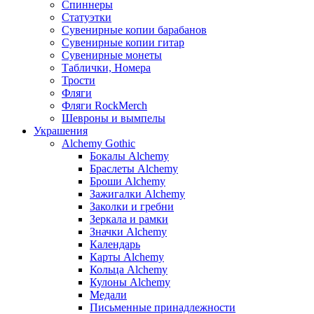
Спиннеры
Статуэтки
Сувенирные копии барабанов
Сувенирные копии гитар
Сувенирные монеты
Таблички, Номера
Трости
Фляги
Фляги RockMerch
Шевроны и вымпелы
Украшения
Alchemy Gothic
Бокалы Alchemy
Браслеты Alchemy
Броши Alchemy
Зажигалки Alchemy
Заколки и гребни
Зеркала и рамки
Значки Alchemy
Календарь
Карты Alchemy
Кольца Alchemy
Кулоны Alchemy
Медали
Письменные принадлежности