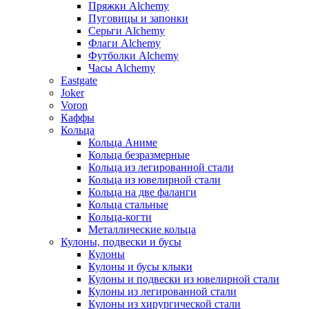
Пряжки Alchemy
Пуговицы и запонки
Серьги Alchemy
Флаги Alchemy
Футболки Alchemy
Часы Alchemy
Eastgate
Joker
Voron
Каффы
Кольца
Кольца Аниме
Кольца безразмерные
Кольца из легированной стали
Кольца из ювелирной стали
Кольца на две фаланги
Кольца стальные
Кольца-когти
Металлические кольца
Кулоны, подвески и бусы
Кулоны
Кулоны и бусы клыки
Кулоны и подвески из ювелирной стали
Кулоны из легированной стали
Кулоны из хирургической стали