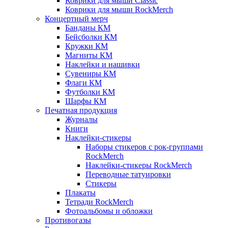
Коврики для мыши Classic
Коврики для мыши RockMerch
Концертный мерч
Банданы КМ
Бейсболки КМ
Кружки КМ
Магниты КМ
Наклейки и нашивки
Сувениры КМ
Флаги КМ
Футболки КМ
Шарфы КМ
Печатная продукция
Журналы
Книги
Наклейки-стикеры
Наборы стикеров с рок-группами
RockMerch
Наклейки-стикеры RockMerch
Переводные татуировки
Стикеры
Плакаты
Тетради RockMerch
Фотоальбомы и обложки
Противогазы