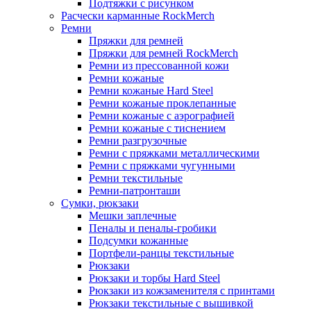
Подтяжки с рисунком
Расчески карманные RockMerch
Ремни
Пряжки для ремней
Пряжки для ремней RockMerch
Ремни из прессованной кожи
Ремни кожаные
Ремни кожаные Hard Steel
Ремни кожаные проклепанные
Ремни кожаные с аэрографией
Ремни кожаные с тиснением
Ремни разгрузочные
Ремни с пряжками металлическими
Ремни с пряжками чугунными
Ремни текстильные
Ремни-патронташи
Сумки, рюкзаки
Мешки заплечные
Пеналы и пеналы-гробики
Подсумки кожанные
Портфели-ранцы текстильные
Рюкзаки
Рюкзаки и торбы Hard Steel
Рюкзаки из кожзаменителя с принтами
Рюкзаки текстильные с вышивкой