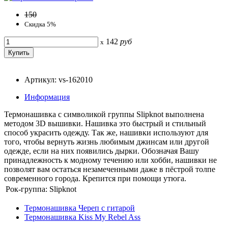
150
Скидка 5%
142
руб
x
Артикул: vs-162010
Информация
Термонашивка с символикой группы Slipknot выполнена
методом 3D вышивки. Нашивка это быстрый и стильный
способ украсить одежду. Так же, нашивки используют для
того, чтобы вернуть жизнь любимым джинсам или другой
одежде, если на них появились дырки. Обозначая Вашу
принадлежность к модному течению или хобби, нашивки не
позволят вам остаться незамеченными даже в пёстрой толпе
современного города. Крепится при помощи утюга.
Рок-группа:
Slipknot
Термонашивка Череп с гитарой
Термонашивка Kiss My Rebel Ass