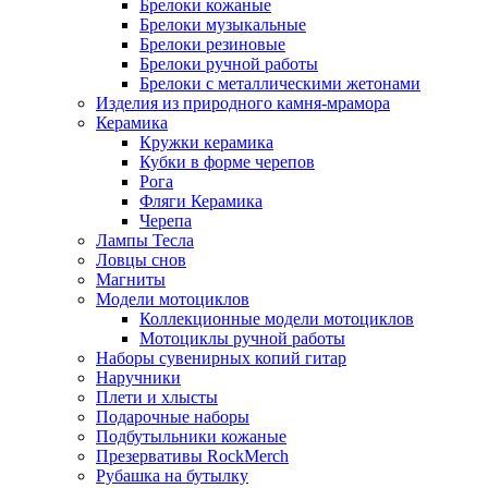
Брелоки кожаные
Брелоки музыкальные
Брелоки резиновые
Брелоки ручной работы
Брелоки с металлическими жетонами
Изделия из природного камня-мрамора
Керамика
Кружки керамика
Кубки в форме черепов
Рога
Фляги Керамика
Черепа
Лампы Тесла
Ловцы снов
Магниты
Модели мотоциклов
Коллекционные модели мотоциклов
Мотоциклы ручной работы
Наборы сувенирных копий гитар
Наручники
Плети и хлысты
Подарочные наборы
Подбутыльники кожаные
Презервативы RockMerch
Рубашка на бутылку