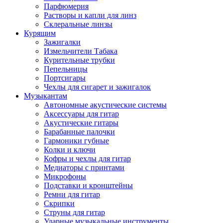
Парфюмерия
Растворы и капли для линз
Склеральные линзы
Курящим
Зажигалки
Измельчители Табака
Курительные трубки
Пепельницы
Портсигары
Чехлы для сигарет и зажигалок
Музыкантам
Автономные акустические системы
Аксессуары для гитар
Акустические гитары
Барабанные палочки
Гармоники губные
Колки и ключи
Кофры и чехлы для гитар
Медиаторы с принтами
Микрофоны
Подставки и кронштейны
Ремни для гитар
Скрипки
Струны для гитар
Ударные музыкальные инструменты