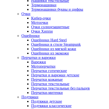
Нашивки текстильные
Термонашивки
Термонашивки буквы и цифры
Очки
Кибер-очки
Мотоочки
Очки солнцезащитные
Очки Хиппи
Ошейники
Ошейники Hard Steel
Ошейники в стиле Steampunk
Ошейники из мягкой кожи
Ошейники из экокожи
Перчатки и варежки
Варежки
Мотоперчатки
Перчатки готические
Перчатки и варежки детские
Перчатки кожаные
Перчатки текстильные
Перчатки текстильные без пальцев
Перчатки-митенки
Подтяжки
Подтяжки детские
Подтяжки классические