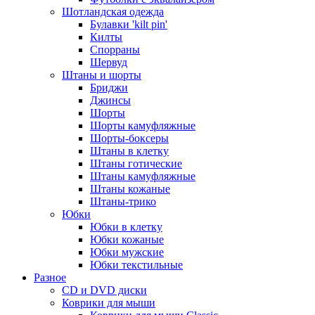
Шотландская одежда
Булавки 'kilt pin'
Килты
Спорраны
Шервуд
Штаны и шорты
Бриджи
Джинсы
Шорты
Шорты камуфляжные
Шорты-боксеры
Штаны в клетку
Штаны готические
Штаны камуфляжные
Штаны кожаные
Штаны-трико
Юбки
Юбки в клетку
Юбки кожаные
Юбки мужские
Юбки текстильные
Разное
CD и DVD диски
Коврики для мыши