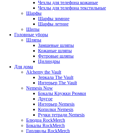
Чехлы для телефона кожаные
Чехлы для телефона текстильные
Шарфы
Шарфы зимние
Шарфы летние
Шипы
Головные уборы
Шляпы
Замшевые шляпы
Кожаные шляпы
Фетровые шляпы
Цилиндры
Для дома
Alchemy the Vault
Зеркала The Vault
Интерьер The Vault
Nemesis Now
Бокалы Кружки Рюмки
Другое
Интерьер Nemesis
Копилки Nemesis
Ручки тетради Nemesis
Блюдца RockMerch
Бокалы RockMerch
Гирлянды RockMerch