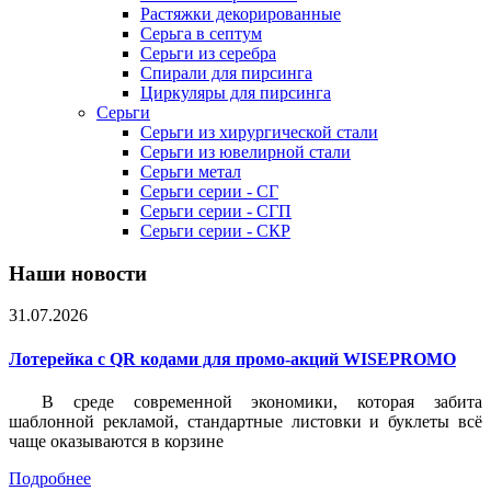
Растяжки декорированные
Серьга в септум
Серьги из серебра
Спирали для пирсинга
Циркуляры для пирсинга
Серьги
Серьги из хирургической стали
Серьги из ювелирной стали
Серьги метал
Серьги серии - СГ
Серьги серии - СГП
Серьги серии - СКР
Наши новости
31.07.2026
Лотерейка c QR кодами для промо-акций WISEPROMO
В среде современной экономики, которая забита
шаблонной рекламой, стандартные листовки и буклеты всё
чаще оказываются в корзине
Подробнее