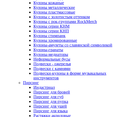
Кулоны кожаные
Кулоны металлические
Кулоны пластмассовые
Кулоны с золотистым оттенком
Кулоны с рок-группами RockMerch
Кулоны серии КНМ
Кулоны серии КНП
Кулоны стимпанк
Кулоны хромированные
Кулоны-амулеты со славянской символикой
Кулоны-гранаты
Кулоны-медиаторы
Неформальные бусы
Подвески - ожерелья
Подвески с камнями
Подвески-кулоны в форме музыкальных
инструментов
Пирсинг
Индастриал
Пирсинг для бровей
Пирсинг для губ
Пирсинг для пупка
Пирсинг для ушей
Пирсинг для языка
Растяжки акриловые