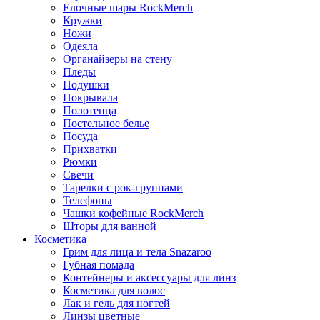
Елочные шары RockMerch
Кружки
Ножи
Одеяла
Органайзеры на стену
Пледы
Подушки
Покрывала
Полотенца
Постельное белье
Посуда
Прихватки
Рюмки
Свечи
Тарелки с рок-группами
Телефоны
Чашки кофейные RockMerch
Шторы для ванной
Косметика
Грим для лица и тела Snazaroo
Губная помада
Контейнеры и аксессуары для линз
Косметика для волос
Лак и гель для ногтей
Линзы цветные