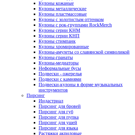
Кулоны кожаные
Кулоны металлические
Кулоны пластмассовые
Кулоны с золотистым оттенком
Кулоны с рок-группами RockMerch
Кулоны серии КНМ
Кулоны серии КНП
Кулоны стимпанк
Кулоны хромированные
Кулоны-амулеты со славянской символикой
Кулоны-гранаты
Кулоны-медиаторы
Неформальные бусы
Подвески - ожерелья
Подвески с камнями
Подвески-кулоны в форме музыкальных
инструментов
Пирсинг
Индастриал
Пирсинг для бровей
Пирсинг для губ
Пирсинг для пупка
Пирсинг для ушей
Пирсинг для языка
Растяжки акриловые