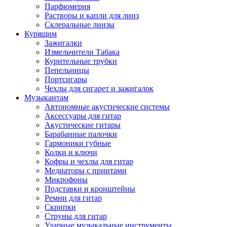
Парфюмерия
Растворы и капли для линз
Склеральные линзы
Курящим
Зажигалки
Измельчители Табака
Курительные трубки
Пепельницы
Портсигары
Чехлы для сигарет и зажигалок
Музыкантам
Автономные акустические системы
Аксессуары для гитар
Акустические гитары
Барабанные палочки
Гармоники губные
Колки и ключи
Кофры и чехлы для гитар
Медиаторы с принтами
Микрофоны
Подставки и кронштейны
Ремни для гитар
Скрипки
Струны для гитар
Ударные музыкальные инструменты