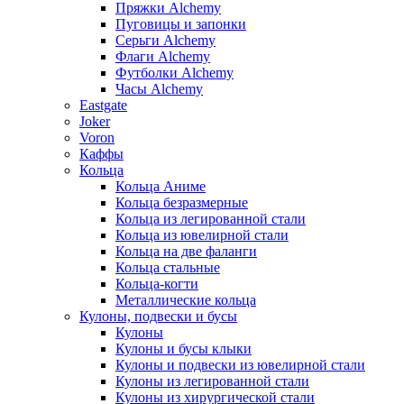
Пряжки Alchemy
Пуговицы и запонки
Серьги Alchemy
Флаги Alchemy
Футболки Alchemy
Часы Alchemy
Eastgate
Joker
Voron
Каффы
Кольца
Кольца Аниме
Кольца безразмерные
Кольца из легированной стали
Кольца из ювелирной стали
Кольца на две фаланги
Кольца стальные
Кольца-когти
Металлические кольца
Кулоны, подвески и бусы
Кулоны
Кулоны и бусы клыки
Кулоны и подвески из ювелирной стали
Кулоны из легированной стали
Кулоны из хирургической стали