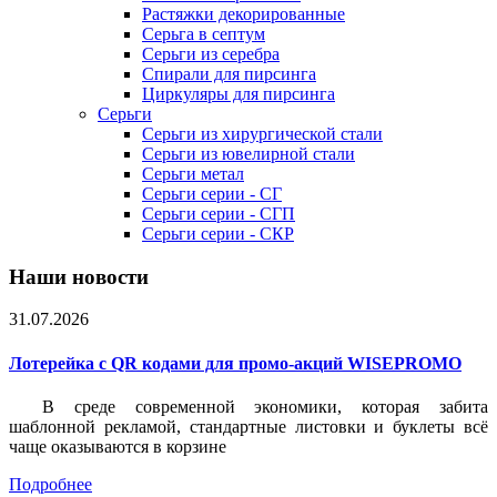
Растяжки декорированные
Серьга в септум
Серьги из серебра
Спирали для пирсинга
Циркуляры для пирсинга
Серьги
Серьги из хирургической стали
Серьги из ювелирной стали
Серьги метал
Серьги серии - СГ
Серьги серии - СГП
Серьги серии - СКР
Наши новости
31.07.2026
Лотерейка c QR кодами для промо-акций WISEPROMO
В среде современной экономики, которая забита
шаблонной рекламой, стандартные листовки и буклеты всё
чаще оказываются в корзине
Подробнее