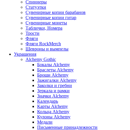
Спиннеры
Статуэтки
Сувенирные копии барабанов
Сувенирные копии гитар
Сувенирные монеты
Таблички, Номера
Трости
Фляги
Фляги RockMerch
Шевроны и вымпелы
Украшения
Alchemy Gothic
Бокалы Alchemy
Браслеты Alchemy
Броши Alchemy
Зажигалки Alchemy
Заколки и гребни
Зеркала и рамки
Значки Alchemy
Календарь
Карты Alchemy
Кольца Alchemy
Кулоны Alchemy
Медали
Письменные принадлежности