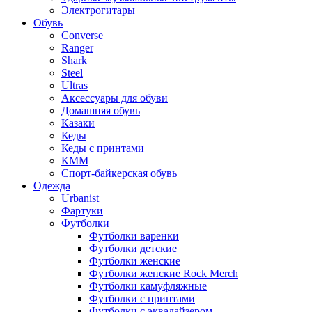
Электрогитары
Обувь
Converse
Ranger
Shark
Steel
Ultras
Аксессуары для обуви
Домашняя обувь
Казаки
Кеды
Кеды с принтами
КММ
Спорт-байкерская обувь
Одежда
Urbanist
Фартуки
Футболки
Футболки варенки
Футболки детские
Футболки женские
Футболки женские Rock Merch
Футболки камуфляжные
Футболки с принтами
Футболки с эквалайзером