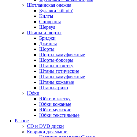
Шотландская одежда
Булавки 'kilt pin'
Килты
Спорраны
Шервуд
Штаны и шорты
Бриджи
Джинсы
Шорты
Шорты камуфляжные
Шорты-боксеры
Штаны в клетку
Штаны готические
Штаны камуфляжные
Штаны кожаные
Штаны-трико
Юбки
Юбки в клетку
Юбки кожаные
Юбки мужские
Юбки текстильные
Разное
CD и DVD диски
Коврики для мыши