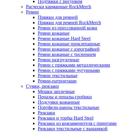
Подтяжки с рисунком
Расчески карманные RockMerch
Ремни
Пряжки для ремней
Пряжки для ремней RockMerch
Ремни из прессованной кожи
Ремни кожаные
Ремни кожаные Hard Steel
Ремни кожаные проклепанные
Ремни кожаные с аэрографией
Ремни кожаные с тиснением
Ремни разгрузочные
Ремни с пряжками металлическими
Ремни с пряжками чугунными
Ремни текстильные
Ремни-патронташи
Сумки, рюкзаки
Мешки заплечные
Пеналы и пеналы-гробики
Подсумки кожанные
Портфели-ранцы текстильные
Рюкзаки
Рюкзаки и торбы Hard Steel
Рюкзаки из кожзаменителя с принтами
Рюкзаки текстильные с вышивкой