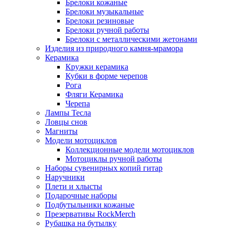
Брелоки кожаные
Брелоки музыкальные
Брелоки резиновые
Брелоки ручной работы
Брелоки с металлическими жетонами
Изделия из природного камня-мрамора
Керамика
Кружки керамика
Кубки в форме черепов
Рога
Фляги Керамика
Черепа
Лампы Тесла
Ловцы снов
Магниты
Модели мотоциклов
Коллекционные модели мотоциклов
Мотоциклы ручной работы
Наборы сувенирных копий гитар
Наручники
Плети и хлысты
Подарочные наборы
Подбутыльники кожаные
Презервативы RockMerch
Рубашка на бутылку