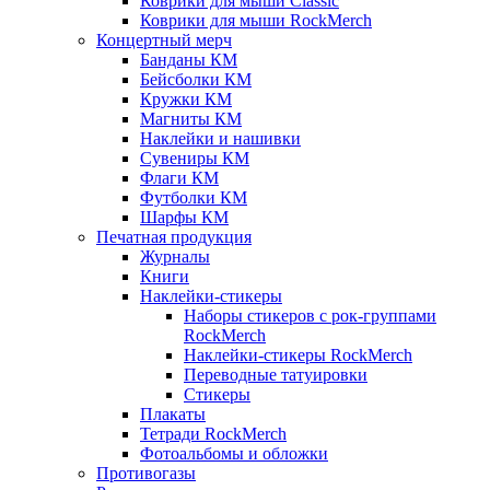
Коврики для мыши Classic
Коврики для мыши RockMerch
Концертный мерч
Банданы КМ
Бейсболки КМ
Кружки КМ
Магниты КМ
Наклейки и нашивки
Сувениры КМ
Флаги КМ
Футболки КМ
Шарфы КМ
Печатная продукция
Журналы
Книги
Наклейки-стикеры
Наборы стикеров с рок-группами
RockMerch
Наклейки-стикеры RockMerch
Переводные татуировки
Стикеры
Плакаты
Тетради RockMerch
Фотоальбомы и обложки
Противогазы