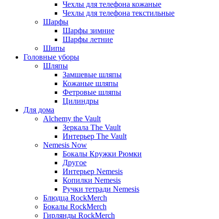
Чехлы для телефона кожаные
Чехлы для телефона текстильные
Шарфы
Шарфы зимние
Шарфы летние
Шипы
Головные уборы
Шляпы
Замшевые шляпы
Кожаные шляпы
Фетровые шляпы
Цилиндры
Для дома
Alchemy the Vault
Зеркала The Vault
Интерьер The Vault
Nemesis Now
Бокалы Кружки Рюмки
Другое
Интерьер Nemesis
Копилки Nemesis
Ручки тетради Nemesis
Блюдца RockMerch
Бокалы RockMerch
Гирлянды RockMerch