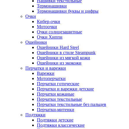
Нашивки текстильные
Термонашивки
Термонашивки буквы и цифры
Очки
Кибер-очки
Мотоочки
Очки солнцезащитные
Очки Хиппи
Ошейники
Ошейники Hard Steel
Ошейники в стиле Steampunk
Ошейники из мягкой кожи
Ошейники из экокожи
Перчатки и варежки
Варежки
Мотоперчатки
Перчатки готические
Перчатки и варежки детские
Перчатки кожаные
Перчатки текстильные
Перчатки текстильные без пальцев
Перчатки-митенки
Подтяжки
Подтяжки детские
Подтяжки классические