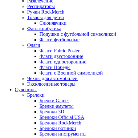
Развлечение
Респираторы
Ручки RockMerch
Товары для детей
Слюнявчики
Фан-атрибутика
Подушки с футбольной символикой
Флаги футбольные
Флаги
Флаги Fabric Poster
Флаги двусторонние
Флаги односторонние
Флаги Победы
Флаги с Военной символикой
Чехлы для автомобилей
Эксклюзивные товары
Сувениры
Брелоки
Брелки Games
Брелки-амулеты
Брелоки 3D
Брелоки Official USA
Брелоки RockMerch
Брелоки ботинки
Брелоки инструменты