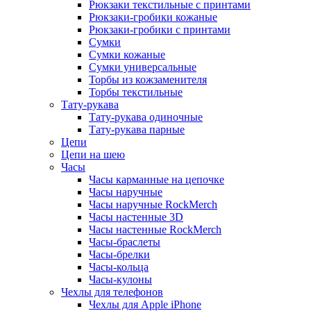
Рюкзаки текстильные с принтами
Рюкзаки-гробики кожаные
Рюкзаки-гробики с принтами
Сумки
Сумки кожаные
Сумки универсальные
Торбы из кожзаменителя
Торбы текстильные
Тату-рукава
Тату-рукава одиночные
Тату-рукава парные
Цепи
Цепи на шею
Часы
Часы карманные на цепочке
Часы наручные
Часы наручные RockMerch
Часы настенные 3D
Часы настенные RockMerch
Часы-браслеты
Часы-брелки
Часы-кольца
Часы-кулоны
Чехлы для телефонов
Чехлы для Apple iPhone