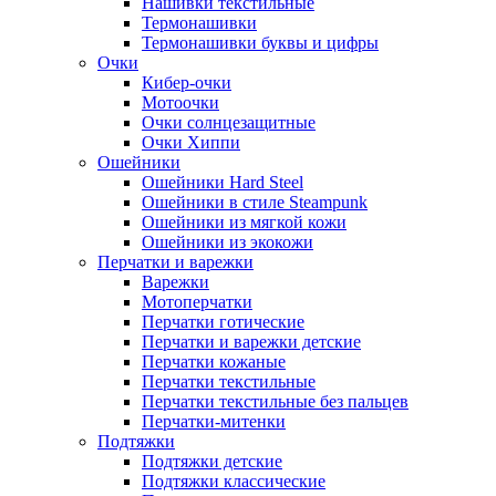
Нашивки текстильные
Термонашивки
Термонашивки буквы и цифры
Очки
Кибер-очки
Мотоочки
Очки солнцезащитные
Очки Хиппи
Ошейники
Ошейники Hard Steel
Ошейники в стиле Steampunk
Ошейники из мягкой кожи
Ошейники из экокожи
Перчатки и варежки
Варежки
Мотоперчатки
Перчатки готические
Перчатки и варежки детские
Перчатки кожаные
Перчатки текстильные
Перчатки текстильные без пальцев
Перчатки-митенки
Подтяжки
Подтяжки детские
Подтяжки классические