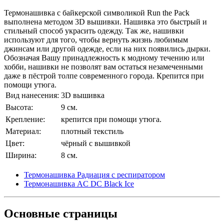
Термонашивка с байкерской символикой Run the Pack
выполнена методом 3D вышивки. Нашивка это быстрый и
стильный способ украсить одежду. Так же, нашивки
используют для того, чтобы вернуть жизнь любимым
джинсам или другой одежде, если на них появились дырки.
Обозначая Вашу принадлежность к модному течению или
хобби, нашивки не позволят вам остаться незамеченными
даже в пёстрой толпе современного города. Крепится при
помощи утюга.
Вид нанесения:
3D вышивка
Высота:
9 см.
Крепление:
крепится при помощи утюга.
Материал:
плотный текстиль
Цвет:
чёрный с вышивкой
Ширина:
8 см.
Термонашивка Радиация с респиратором
Термонашивка AC DC Black Ice
Основные
страницы