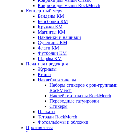
Коврики для мыши Classic
Коврики для мыши RockMerch
Концертный мерч
Банданы КМ
Бейсболки КМ
Кружки КМ
Магниты КМ
Наклейки и нашивки
Сувениры КМ
Флаги КМ
Футболки КМ
Шарфы КМ
Печатная продукция
Журналы
Книги
Наклейки-стикеры
Наборы стикеров с рок-группами
RockMerch
Наклейки-стикеры RockMerch
Переводные татуировки
Стикеры
Плакаты
Тетради RockMerch
Фотоальбомы и обложки
Противогазы