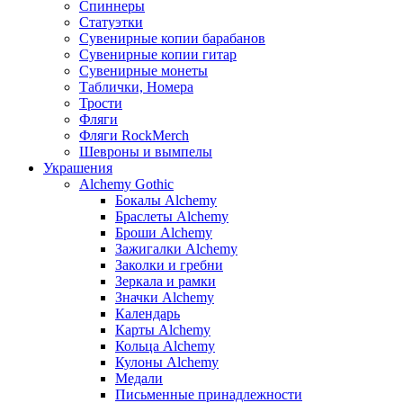
Спиннеры
Статуэтки
Сувенирные копии барабанов
Сувенирные копии гитар
Сувенирные монеты
Таблички, Номера
Трости
Фляги
Фляги RockMerch
Шевроны и вымпелы
Украшения
Alchemy Gothic
Бокалы Alchemy
Браслеты Alchemy
Броши Alchemy
Зажигалки Alchemy
Заколки и гребни
Зеркала и рамки
Значки Alchemy
Календарь
Карты Alchemy
Кольца Alchemy
Кулоны Alchemy
Медали
Письменные принадлежности