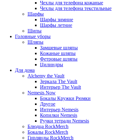
Чехлы для телефона кожаные
Чехлы для телефона текстильные
Шарфы
Шарфы зимние
Шарфы летние
Шипы
Головные уборы
Шляпы
Замшевые шляпы
Кожаные шляпы
Фетровые шляпы
Цилиндры
Для дома
Alchemy the Vault
Зеркала The Vault
Интерьер The Vault
Nemesis Now
Бокалы Кружки Рюмки
Другое
Интерьер Nemesis
Копилки Nemesis
Ручки тетради Nemesis
Блюдца RockMerch
Бокалы RockMerch
Гирлянды RockMerch