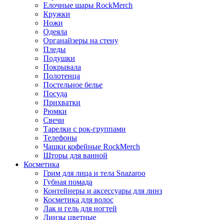
Елочные шары RockMerch
Кружки
Ножи
Одеяла
Органайзеры на стену
Пледы
Подушки
Покрывала
Полотенца
Постельное белье
Посуда
Прихватки
Рюмки
Свечи
Тарелки с рок-группами
Телефоны
Чашки кофейные RockMerch
Шторы для ванной
Косметика
Грим для лица и тела Snazaroo
Губная помада
Контейнеры и аксессуары для линз
Косметика для волос
Лак и гель для ногтей
Линзы цветные