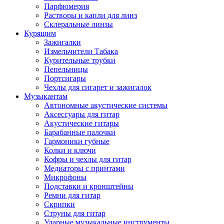
Парфюмерия
Растворы и капли для линз
Склеральные линзы
Курящим
Зажигалки
Измельчители Табака
Курительные трубки
Пепельницы
Портсигары
Чехлы для сигарет и зажигалок
Музыкантам
Автономные акустические системы
Аксессуары для гитар
Акустические гитары
Барабанные палочки
Гармоники губные
Колки и ключи
Кофры и чехлы для гитар
Медиаторы с принтами
Микрофоны
Подставки и кронштейны
Ремни для гитар
Скрипки
Струны для гитар
Ударные музыкальные инструменты