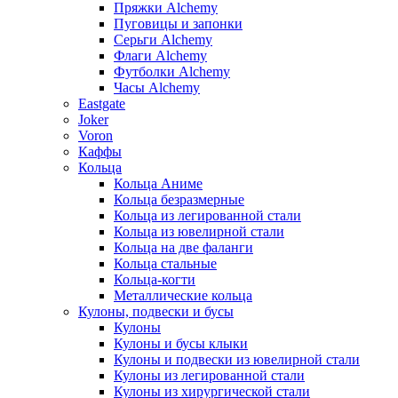
Пряжки Alchemy
Пуговицы и запонки
Серьги Alchemy
Флаги Alchemy
Футболки Alchemy
Часы Alchemy
Eastgate
Joker
Voron
Каффы
Кольца
Кольца Аниме
Кольца безразмерные
Кольца из легированной стали
Кольца из ювелирной стали
Кольца на две фаланги
Кольца стальные
Кольца-когти
Металлические кольца
Кулоны, подвески и бусы
Кулоны
Кулоны и бусы клыки
Кулоны и подвески из ювелирной стали
Кулоны из легированной стали
Кулоны из хирургической стали