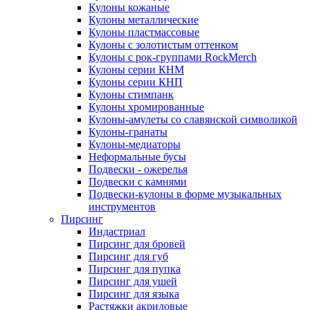
Кулоны кожаные
Кулоны металлические
Кулоны пластмассовые
Кулоны с золотистым оттенком
Кулоны с рок-группами RockMerch
Кулоны серии КНМ
Кулоны серии КНП
Кулоны стимпанк
Кулоны хромированные
Кулоны-амулеты со славянской символикой
Кулоны-гранаты
Кулоны-медиаторы
Неформальные бусы
Подвески - ожерелья
Подвески с камнями
Подвески-кулоны в форме музыкальных
инструментов
Пирсинг
Индастриал
Пирсинг для бровей
Пирсинг для губ
Пирсинг для пупка
Пирсинг для ушей
Пирсинг для языка
Растяжки акриловые