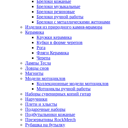
Брелоки кожаные
Брелоки музыкальные
Брелоки резиновые
Брелоки ручной работы
Брелоки с металлическими жетонами
Изделия из природного камня-мрамора
Керамика
Кружки керамика
Кубки в форме черепов
Рога
Фляги Керамика
Черепа
Лампы Тесла
Ловцы снов
Магниты
Модели мотоциклов
Коллекционные модели мотоциклов
Мотоциклы ручной работы
Наборы сувенирных копий гитар
Наручники
Плети и хлысты
Подарочные наборы
Подбутыльники кожаные
Презервативы RockMerch
Рубашка на бутылку