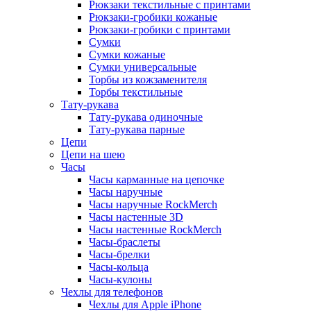
Рюкзаки текстильные с принтами
Рюкзаки-гробики кожаные
Рюкзаки-гробики с принтами
Сумки
Сумки кожаные
Сумки универсальные
Торбы из кожзаменителя
Торбы текстильные
Тату-рукава
Тату-рукава одиночные
Тату-рукава парные
Цепи
Цепи на шею
Часы
Часы карманные на цепочке
Часы наручные
Часы наручные RockMerch
Часы настенные 3D
Часы настенные RockMerch
Часы-браслеты
Часы-брелки
Часы-кольца
Часы-кулоны
Чехлы для телефонов
Чехлы для Apple iPhone