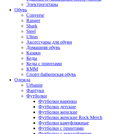
Электрогитары
Обувь
Converse
Ranger
Shark
Steel
Ultras
Аксессуары для обуви
Домашняя обувь
Казаки
Кеды
Кеды с принтами
КММ
Спорт-байкерская обувь
Одежда
Urbanist
Фартуки
Футболки
Футболки варенки
Футболки детские
Футболки женские
Футболки женские Rock Merch
Футболки камуфляжные
Футболки с принтами
Футболки с эквалайзером