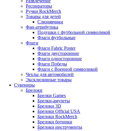
Развлечение
Респираторы
Ручки RockMerch
Товары для детей
Слюнявчики
Фан-атрибутика
Подушки с футбольной символикой
Флаги футбольные
Флаги
Флаги Fabric Poster
Флаги двусторонние
Флаги односторонние
Флаги Победы
Флаги с Военной символикой
Чехлы для автомобилей
Эксклюзивные товары
Сувениры
Брелоки
Брелки Games
Брелки-амулеты
Брелоки 3D
Брелоки Official USA
Брелоки RockMerch
Брелоки ботинки
Брелоки инструменты