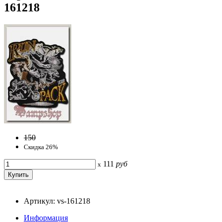
161218
150
Скидка 26%
111
руб
x
Артикул: vs-161218
Информация