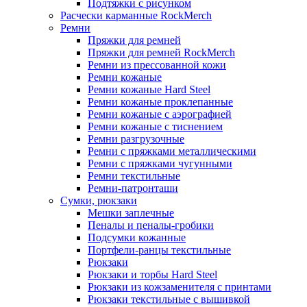
Подтяжки с рисунком
Расчески карманные RockMerch
Ремни
Пряжки для ремней
Пряжки для ремней RockMerch
Ремни из прессованной кожи
Ремни кожаные
Ремни кожаные Hard Steel
Ремни кожаные проклепанные
Ремни кожаные с аэрографией
Ремни кожаные с тиснением
Ремни разгрузочные
Ремни с пряжками металлическими
Ремни с пряжками чугунными
Ремни текстильные
Ремни-патронташи
Сумки, рюкзаки
Мешки заплечные
Пеналы и пеналы-гробики
Подсумки кожанные
Портфели-ранцы текстильные
Рюкзаки
Рюкзаки и торбы Hard Steel
Рюкзаки из кожзаменителя с принтами
Рюкзаки текстильные с вышивкой