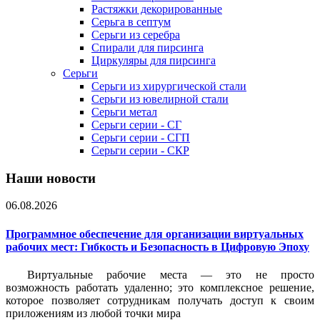
Растяжки декорированные
Серьга в септум
Серьги из серебра
Спирали для пирсинга
Циркуляры для пирсинга
Серьги
Серьги из хирургической стали
Серьги из ювелирной стали
Серьги метал
Серьги серии - СГ
Серьги серии - СГП
Серьги серии - СКР
Наши новости
06.08.2026
Программное обеспечение для организации виртуальных
рабочих мест: Гибкость и Безопасность в Цифровую Эпоху
Виртуальные рабочие места — это не просто
возможность работать удаленно; это комплексное решение,
которое позволяет сотрудникам получать доступ к своим
приложениям из любой точки мира