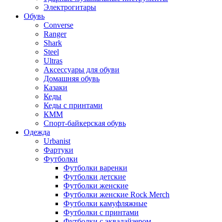
Электрогитары
Обувь
Converse
Ranger
Shark
Steel
Ultras
Аксессуары для обуви
Домашняя обувь
Казаки
Кеды
Кеды с принтами
КММ
Спорт-байкерская обувь
Одежда
Urbanist
Фартуки
Футболки
Футболки варенки
Футболки детские
Футболки женские
Футболки женские Rock Merch
Футболки камуфляжные
Футболки с принтами
Футболки с эквалайзером