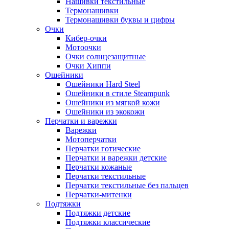
Нашивки текстильные
Термонашивки
Термонашивки буквы и цифры
Очки
Кибер-очки
Мотоочки
Очки солнцезащитные
Очки Хиппи
Ошейники
Ошейники Hard Steel
Ошейники в стиле Steampunk
Ошейники из мягкой кожи
Ошейники из экокожи
Перчатки и варежки
Варежки
Мотоперчатки
Перчатки готические
Перчатки и варежки детские
Перчатки кожаные
Перчатки текстильные
Перчатки текстильные без пальцев
Перчатки-митенки
Подтяжки
Подтяжки детские
Подтяжки классические