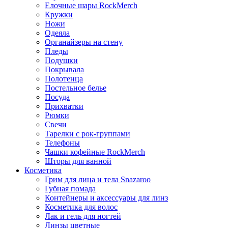
Елочные шары RockMerch
Кружки
Ножи
Одеяла
Органайзеры на стену
Пледы
Подушки
Покрывала
Полотенца
Постельное белье
Посуда
Прихватки
Рюмки
Свечи
Тарелки с рок-группами
Телефоны
Чашки кофейные RockMerch
Шторы для ванной
Косметика
Грим для лица и тела Snazaroo
Губная помада
Контейнеры и аксессуары для линз
Косметика для волос
Лак и гель для ногтей
Линзы цветные