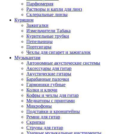
Парфюмерия
Растворы и капли для линз
Склеральные линзы
Курящим
Зажигалки
Измельчители Табака
Курительные трубки
Пепельницы
Портсигары
Чехлы для сигарет и зажигалок
Музыкантам
Автономные акустические системы
Аксессуары для гитар
Акустические гитары
Барабанные палочки
Гармоники губные
Колки и ключи
Кофры и чехлы для гитар
Медиаторы с принтами
Микрофоны
Подставки и кронштейны
Ремни для гитар
Скрипки
Струны для гитар
Ударные музыкальные инструменты