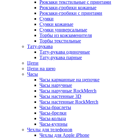
Рюкзаки текстильные с принтами
Рюкзаки-гробики кожаные
Рюкзаки-гробики с принтами
Сумки
Сумки кожаные
Сумки универсальные
Торбы из кожзаменителя
Торбы текстильные
Тату-рукава
Тату-рукава одиночные
Тату-рукава парные
Цепи
Цепи на шею
Часы
Часы карманные на цепочке
Часы наручные
Часы наручные RockMerch
Часы настенные 3D
Часы настенные RockMerch
Часы-браслеты
Часы-брелки
Часы-кольца
Часы-кулоны
Чехлы для телефонов
Чехлы для Apple iPhone