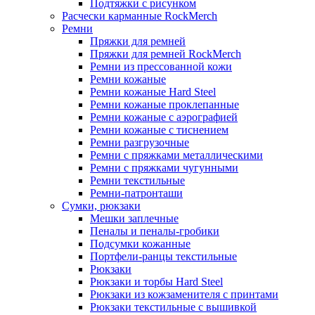
Подтяжки с рисунком
Расчески карманные RockMerch
Ремни
Пряжки для ремней
Пряжки для ремней RockMerch
Ремни из прессованной кожи
Ремни кожаные
Ремни кожаные Hard Steel
Ремни кожаные проклепанные
Ремни кожаные с аэрографией
Ремни кожаные с тиснением
Ремни разгрузочные
Ремни с пряжками металлическими
Ремни с пряжками чугунными
Ремни текстильные
Ремни-патронташи
Сумки, рюкзаки
Мешки заплечные
Пеналы и пеналы-гробики
Подсумки кожанные
Портфели-ранцы текстильные
Рюкзаки
Рюкзаки и торбы Hard Steel
Рюкзаки из кожзаменителя с принтами
Рюкзаки текстильные с вышивкой