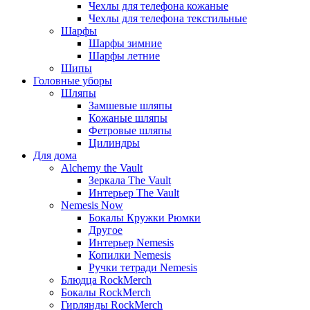
Чехлы для телефона кожаные
Чехлы для телефона текстильные
Шарфы
Шарфы зимние
Шарфы летние
Шипы
Головные уборы
Шляпы
Замшевые шляпы
Кожаные шляпы
Фетровые шляпы
Цилиндры
Для дома
Alchemy the Vault
Зеркала The Vault
Интерьер The Vault
Nemesis Now
Бокалы Кружки Рюмки
Другое
Интерьер Nemesis
Копилки Nemesis
Ручки тетради Nemesis
Блюдца RockMerch
Бокалы RockMerch
Гирлянды RockMerch