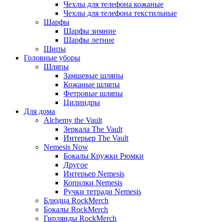
Чехлы для телефона кожаные
Чехлы для телефона текстильные
Шарфы
Шарфы зимние
Шарфы летние
Шипы
Головные уборы
Шляпы
Замшевые шляпы
Кожаные шляпы
Фетровые шляпы
Цилиндры
Для дома
Alchemy the Vault
Зеркала The Vault
Интерьер The Vault
Nemesis Now
Бокалы Кружки Рюмки
Другое
Интерьер Nemesis
Копилки Nemesis
Ручки тетради Nemesis
Блюдца RockMerch
Бокалы RockMerch
Гирлянды RockMerch