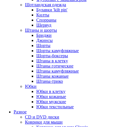
Шотландская одежда
Булавки 'kilt pin'
Килты
Спорраны
Шервуд
Штаны и шорты
Бриджи
Джинсы
Шорты
Шорты камуфляжные
Шорты-боксеры
Штаны в клетку
Штаны готические
Штаны камуфляжные
Штаны кожаные
Штаны-трико
Юбки
Юбки в клетку
Юбки кожаные
Юбки мужские
Юбки текстильные
Разное
CD и DVD диски
Коврики для мыши