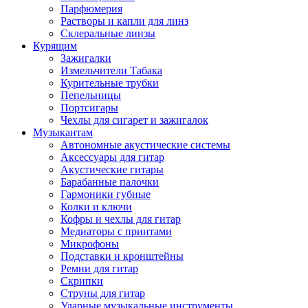
Парфюмерия
Растворы и капли для линз
Склеральные линзы
Курящим
Зажигалки
Измельчители Табака
Курительные трубки
Пепельницы
Портсигары
Чехлы для сигарет и зажигалок
Музыкантам
Автономные акустические системы
Аксессуары для гитар
Акустические гитары
Барабанные палочки
Гармоники губные
Колки и ключи
Кофры и чехлы для гитар
Медиаторы с принтами
Микрофоны
Подставки и кронштейны
Ремни для гитар
Скрипки
Струны для гитар
Ударные музыкальные инструменты