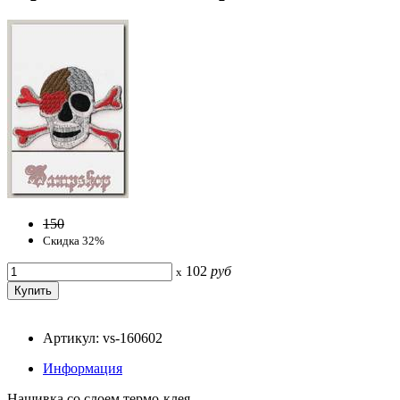
150
Скидка 32%
102
руб
x
Артикул: vs-160602
Информация
Нашивка со слоем термо-клея.