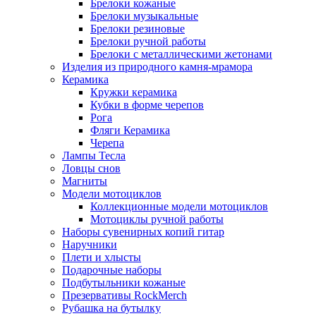
Брелоки кожаные
Брелоки музыкальные
Брелоки резиновые
Брелоки ручной работы
Брелоки с металлическими жетонами
Изделия из природного камня-мрамора
Керамика
Кружки керамика
Кубки в форме черепов
Рога
Фляги Керамика
Черепа
Лампы Тесла
Ловцы снов
Магниты
Модели мотоциклов
Коллекционные модели мотоциклов
Мотоциклы ручной работы
Наборы сувенирных копий гитар
Наручники
Плети и хлысты
Подарочные наборы
Подбутыльники кожаные
Презервативы RockMerch
Рубашка на бутылку