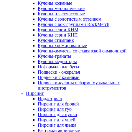
Кулоны кожаные
Кулоны металлические
Кулоны пластмассовые
Кулоны с золотистым оттенком
Кулоны с рок-группами RockMerch
Кулоны серии КНМ
Кулоны серии КНП
Кулоны стимпанк
Кулоны хромированные
Кулоны-амулеты со славянской символикой
Кулоны-гранаты
Кулоны-медиаторы
Неформальные бусы
Подвески - ожерелья
Подвески с камнями
Подвески-кулоны в форме музыкальных
инструментов
Пирсинг
Индастриал
Пирсинг для бровей
Пирсинг для губ
Пирсинг для пупка
Пирсинг для ушей
Пирсинг для языка
Растяжки акриловые