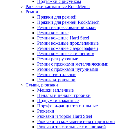
Подтяжки с рисунком
Расчески карманные RockMerch
Ремни
Пряжки для ремней
Пряжки для ремней RockMerch
Ремни из прессованной кожи
Ремни кожаные
Ремни кожаные Hard Steel
Ремни кожаные проклепанные
Ремни кожаные с аэрографией
Ремни кожаные с тиснением
Ремни разгрузочные
Ремни с пряжками металлическими
Ремни с пряжками чугунными
Ремни текстильные
Ремни-патронташи
Сумки, рюкзаки
Мешки заплечные
Пеналы и пеналы-гробики
Подсумки кожанные
Портфели-ранцы текстильные
Рюкзаки
Рюкзаки и торбы Hard Steel
Рюкзаки из кожзаменителя с принтами
Рюкзаки текстильные с вышивкой