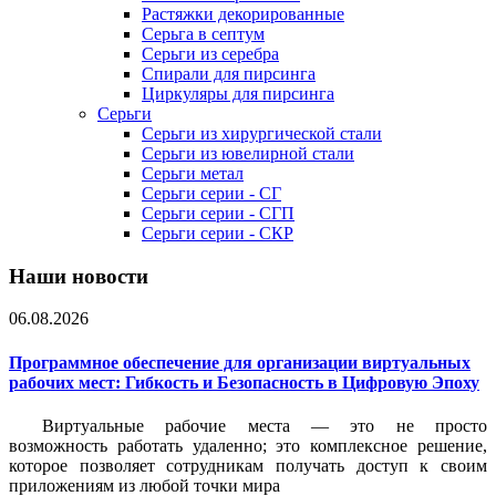
Растяжки декорированные
Серьга в септум
Серьги из серебра
Спирали для пирсинга
Циркуляры для пирсинга
Серьги
Серьги из хирургической стали
Серьги из ювелирной стали
Серьги метал
Серьги серии - СГ
Серьги серии - СГП
Серьги серии - СКР
Наши новости
06.08.2026
Программное обеспечение для организации виртуальных
рабочих мест: Гибкость и Безопасность в Цифровую Эпоху
Виртуальные рабочие места — это не просто
возможность работать удаленно; это комплексное решение,
которое позволяет сотрудникам получать доступ к своим
приложениям из любой точки мира