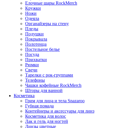
Елочные шары RockMerch
Кружки
Ножи
Одеяла
Органайзеры на стену
Пледы
Подушки
Покрывала
Полотенца
Постельное белье
Посуда
Прихватки
Рюмки
Свечи
Тарелки с рок-группами
Телефоны
Чашки кофейные RockMerch
Шторы для ванной
Косметика
Грим для лица и тела Snazaroo
Губная помада
Контейнеры и аксессуары для линз
Косметика для волос
Лак и гель для ногтей
Линзы цветные