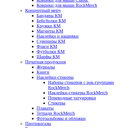
Коврики для мыши Classic
Коврики для мыши RockMerch
Концертный мерч
Банданы КМ
Бейсболки КМ
Кружки КМ
Магниты КМ
Наклейки и нашивки
Сувениры КМ
Флаги КМ
Футболки КМ
Шарфы КМ
Печатная продукция
Журналы
Книги
Наклейки-стикеры
Наборы стикеров с рок-группами
RockMerch
Наклейки-стикеры RockMerch
Переводные татуировки
Стикеры
Плакаты
Тетради RockMerch
Фотоальбомы и обложки
Противогазы