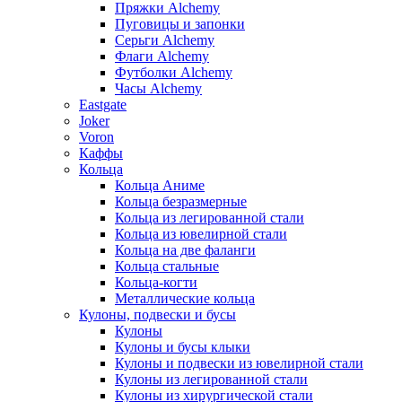
Пряжки Alchemy
Пуговицы и запонки
Серьги Alchemy
Флаги Alchemy
Футболки Alchemy
Часы Alchemy
Eastgate
Joker
Voron
Каффы
Кольца
Кольца Аниме
Кольца безразмерные
Кольца из легированной стали
Кольца из ювелирной стали
Кольца на две фаланги
Кольца стальные
Кольца-когти
Металлические кольца
Кулоны, подвески и бусы
Кулоны
Кулоны и бусы клыки
Кулоны и подвески из ювелирной стали
Кулоны из легированной стали
Кулоны из хирургической стали