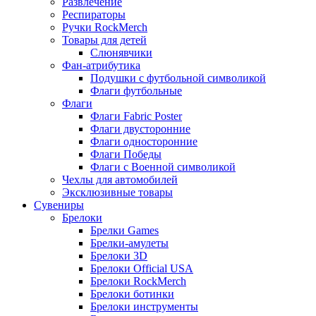
Развлечение
Респираторы
Ручки RockMerch
Товары для детей
Слюнявчики
Фан-атрибутика
Подушки с футбольной символикой
Флаги футбольные
Флаги
Флаги Fabric Poster
Флаги двусторонние
Флаги односторонние
Флаги Победы
Флаги с Военной символикой
Чехлы для автомобилей
Эксклюзивные товары
Сувениры
Брелоки
Брелки Games
Брелки-амулеты
Брелоки 3D
Брелоки Official USA
Брелоки RockMerch
Брелоки ботинки
Брелоки инструменты