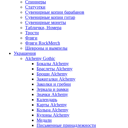
Спиннеры
Статуэтки
Сувенирные копии барабанов
Сувенирные копии гитар
Сувенирные монеты
Таблички, Номера
Трости
Фляги
Фляги RockMerch
Шевроны и вымпелы
Украшения
Alchemy Gothic
Бокалы Alchemy
Браслеты Alchemy
Броши Alchemy
Зажигалки Alchemy
Заколки и гребни
Зеркала и рамки
Значки Alchemy
Календарь
Карты Alchemy
Кольца Alchemy
Кулоны Alchemy
Медали
Письменные принадлежности