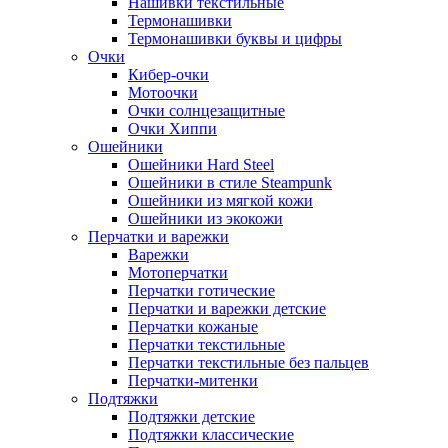
Нашивки текстильные
Термонашивки
Термонашивки буквы и цифры
Очки
Кибер-очки
Мотоочки
Очки солнцезащитные
Очки Хиппи
Ошейники
Ошейники Hard Steel
Ошейники в стиле Steampunk
Ошейники из мягкой кожи
Ошейники из экокожи
Перчатки и варежки
Варежки
Мотоперчатки
Перчатки готические
Перчатки и варежки детские
Перчатки кожаные
Перчатки текстильные
Перчатки текстильные без пальцев
Перчатки-митенки
Подтяжки
Подтяжки детские
Подтяжки классические