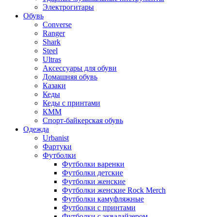
Электрогитары
Обувь
Converse
Ranger
Shark
Steel
Ultras
Аксессуары для обуви
Домашняя обувь
Казаки
Кеды
Кеды с принтами
КММ
Спорт-байкерская обувь
Одежда
Urbanist
Фартуки
Футболки
Футболки варенки
Футболки детские
Футболки женские
Футболки женские Rock Merch
Футболки камуфляжные
Футболки с принтами
Футболки с эквалайзером