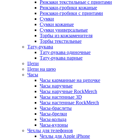
Рюкзаки текстильные с принтами
Рюкзаки-гробики кожаные
Рюкзаки-гробики с принтами
Сумки
Сумки кожаные
Сумки универсальные
Торбы из кожзаменителя
Торбы текстильные
Тату-рукава
Тату-рукава одиночные
Тату-рукава парные
Цепи
Цепи на шею
Часы
Часы карманные на цепочке
Часы наручные
Часы наручные RockMerch
Часы настенные 3D
Часы настенные RockMerch
Часы-браслеты
Часы-брелки
Часы-кольца
Часы-кулоны
Чехлы для телефонов
Чехлы для Apple iPhone