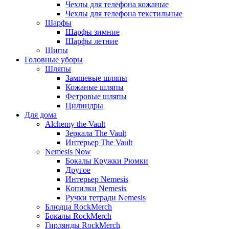
Чехлы для телефона кожаные
Чехлы для телефона текстильные
Шарфы
Шарфы зимние
Шарфы летние
Шипы
Головные уборы
Шляпы
Замшевые шляпы
Кожаные шляпы
Фетровые шляпы
Цилиндры
Для дома
Alchemy the Vault
Зеркала The Vault
Интерьер The Vault
Nemesis Now
Бокалы Кружки Рюмки
Другое
Интерьер Nemesis
Копилки Nemesis
Ручки тетради Nemesis
Блюдца RockMerch
Бокалы RockMerch
Гирлянды RockMerch