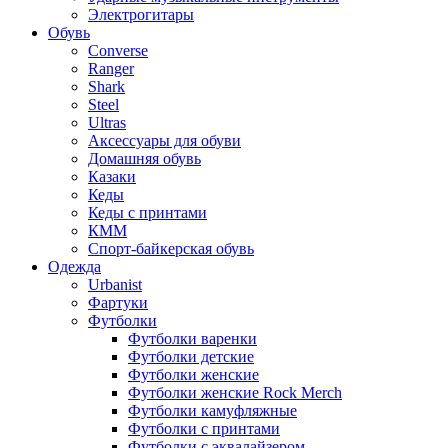
Электрогитары
Обувь
Converse
Ranger
Shark
Steel
Ultras
Аксессуары для обуви
Домашняя обувь
Казаки
Кеды
Кеды с принтами
КММ
Спорт-байкерская обувь
Одежда
Urbanist
Фартуки
Футболки
Футболки варенки
Футболки детские
Футболки женские
Футболки женские Rock Merch
Футболки камуфляжные
Футболки с принтами
Футболки с эквалайзером