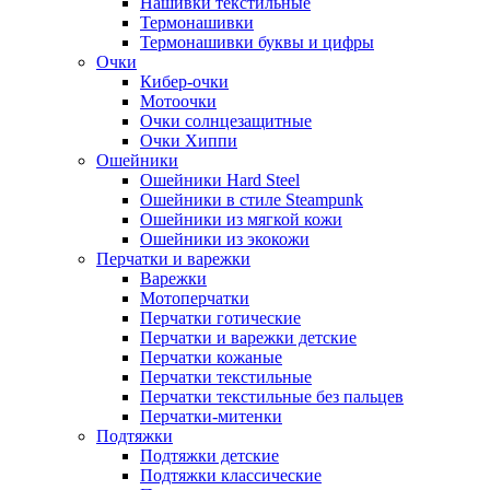
Нашивки текстильные
Термонашивки
Термонашивки буквы и цифры
Очки
Кибер-очки
Мотоочки
Очки солнцезащитные
Очки Хиппи
Ошейники
Ошейники Hard Steel
Ошейники в стиле Steampunk
Ошейники из мягкой кожи
Ошейники из экокожи
Перчатки и варежки
Варежки
Мотоперчатки
Перчатки готические
Перчатки и варежки детские
Перчатки кожаные
Перчатки текстильные
Перчатки текстильные без пальцев
Перчатки-митенки
Подтяжки
Подтяжки детские
Подтяжки классические