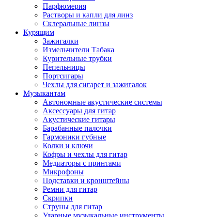
Парфюмерия
Растворы и капли для линз
Склеральные линзы
Курящим
Зажигалки
Измельчители Табака
Курительные трубки
Пепельницы
Портсигары
Чехлы для сигарет и зажигалок
Музыкантам
Автономные акустические системы
Аксессуары для гитар
Акустические гитары
Барабанные палочки
Гармоники губные
Колки и ключи
Кофры и чехлы для гитар
Медиаторы с принтами
Микрофоны
Подставки и кронштейны
Ремни для гитар
Скрипки
Струны для гитар
Ударные музыкальные инструменты