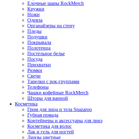
Елочные шары RockMerch
Кружки
Ножи
Одеяла
Органайзеры на стену
Пледы
Подушки
Покрывала
Полотенца
Постельное белье
Посуда
Прихватки
Рюмки
Свечи
Тарелки с рок-группами
Телефоны
Чашки кофейные RockMerch
Шторы для ванной
Косметика
Грим для лица и тела Snazaroo
Губная помада
Контейнеры и аксессуары для линз
Косметика для волос
Лак и гель для ногтей
Линзы цветные