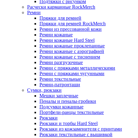
Подтяжки с рисунком
Расчески карманные RockMerch
Ремни
Пряжки для ремней
Пряжки для ремней RockMerch
Ремни из прессованной кожи
Ремни кожаные
Ремни кожаные Hard Steel
Ремни кожаные проклепанные
Ремни кожаные с аэрографией
Ремни кожаные с тиснением
Ремни разгрузочные
Ремни с пряжками металлическими
Ремни с пряжками чугунными
Ремни текстильные
Ремни-патронташи
Сумки, рюкзаки
Мешки заплечные
Пеналы и пеналы-гробики
Подсумки кожанные
Портфели-ранцы текстильные
Рюкзаки
Рюкзаки и торбы Hard Steel
Рюкзаки из кожзаменителя с принтами
Рюкзаки текстильные с вышивкой