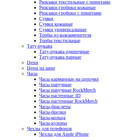
Рюкзаки текстильные с принтами
Рюкзаки-гробики кожаные
Рюкзаки-гробики с принтами
Сумки
Сумки кожаные
Сумки универсальные
Торбы из кожзаменителя
Торбы текстильные
Тату-рукава
Тату-рукава одиночные
Тату-рукава парные
Цепи
Цепи на шею
Часы
Часы карманные на цепочке
Часы наручные
Часы наручные RockMerch
Часы настенные 3D
Часы настенные RockMerch
Часы-браслеты
Часы-брелки
Часы-кольца
Часы-кулоны
Чехлы для телефонов
Чехлы для Apple iPhone