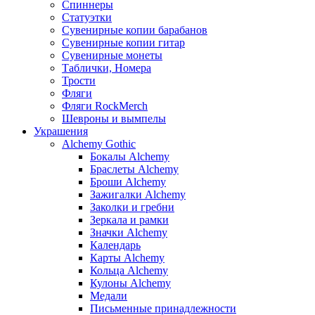
Спиннеры
Статуэтки
Сувенирные копии барабанов
Сувенирные копии гитар
Сувенирные монеты
Таблички, Номера
Трости
Фляги
Фляги RockMerch
Шевроны и вымпелы
Украшения
Alchemy Gothic
Бокалы Alchemy
Браслеты Alchemy
Броши Alchemy
Зажигалки Alchemy
Заколки и гребни
Зеркала и рамки
Значки Alchemy
Календарь
Карты Alchemy
Кольца Alchemy
Кулоны Alchemy
Медали
Письменные принадлежности