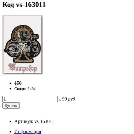
Код vs-163011
150
Скидка 34%
99
руб
x
Артикул: vs-163011
Информация