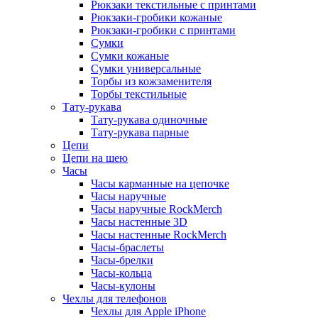
Рюкзаки текстильные с принтами
Рюкзаки-гробики кожаные
Рюкзаки-гробики с принтами
Сумки
Сумки кожаные
Сумки универсальные
Торбы из кожзаменителя
Торбы текстильные
Тату-рукава
Тату-рукава одиночные
Тату-рукава парные
Цепи
Цепи на шею
Часы
Часы карманные на цепочке
Часы наручные
Часы наручные RockMerch
Часы настенные 3D
Часы настенные RockMerch
Часы-браслеты
Часы-брелки
Часы-кольца
Часы-кулоны
Чехлы для телефонов
Чехлы для Apple iPhone