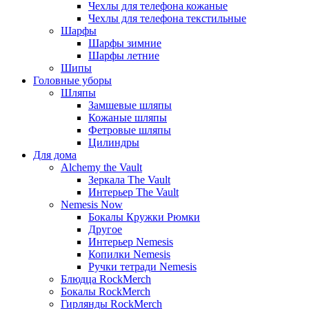
Чехлы для телефона кожаные
Чехлы для телефона текстильные
Шарфы
Шарфы зимние
Шарфы летние
Шипы
Головные уборы
Шляпы
Замшевые шляпы
Кожаные шляпы
Фетровые шляпы
Цилиндры
Для дома
Alchemy the Vault
Зеркала The Vault
Интерьер The Vault
Nemesis Now
Бокалы Кружки Рюмки
Другое
Интерьер Nemesis
Копилки Nemesis
Ручки тетради Nemesis
Блюдца RockMerch
Бокалы RockMerch
Гирлянды RockMerch