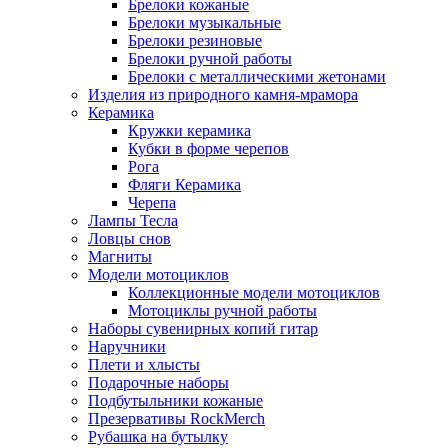
Брелоки кожаные
Брелоки музыкальные
Брелоки резиновые
Брелоки ручной работы
Брелоки с металлическими жетонами
Изделия из природного камня-мрамора
Керамика
Кружки керамика
Кубки в форме черепов
Рога
Фляги Керамика
Черепа
Лампы Тесла
Ловцы снов
Магниты
Модели мотоциклов
Коллекционные модели мотоциклов
Мотоциклы ручной работы
Наборы сувенирных копий гитар
Наручники
Плети и хлысты
Подарочные наборы
Подбутыльники кожаные
Презервативы RockMerch
Рубашка на бутылку