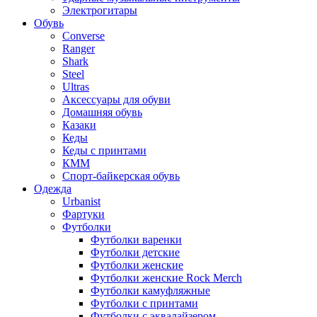
Электрогитары
Обувь
Converse
Ranger
Shark
Steel
Ultras
Аксессуары для обуви
Домашняя обувь
Казаки
Кеды
Кеды с принтами
КММ
Спорт-байкерская обувь
Одежда
Urbanist
Фартуки
Футболки
Футболки варенки
Футболки детские
Футболки женские
Футболки женские Rock Merch
Футболки камуфляжные
Футболки с принтами
Футболки с эквалайзером