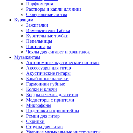
Парфюмерия
Растворы и капли для линз
Склеральные линзы
Курящим
Зажигалки
Измельчители Табака
Курительные трубки
Пепельницы
Портсигары
Чехлы для сигарет и зажигалок
Музыкантам
Автономные акустические системы
Аксессуары для гитар
Акустические гитары
Барабанные палочки
Гармоники губные
Колки и ключи
Кофры и чехлы для гитар
Медиаторы с принтами
Микрофоны
Подставки и кронштейны
Ремни для гитар
Скрипки
Струны для гитар
Ударные музыкальные инструменты