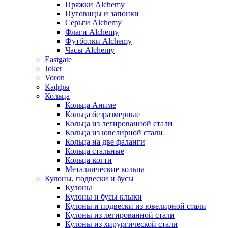
Пряжки Alchemy
Пуговицы и запонки
Серьги Alchemy
Флаги Alchemy
Футболки Alchemy
Часы Alchemy
Eastgate
Joker
Voron
Каффы
Кольца
Кольца Аниме
Кольца безразмерные
Кольца из легированной стали
Кольца из ювелирной стали
Кольца на две фаланги
Кольца стальные
Кольца-когти
Металлические кольца
Кулоны, подвески и бусы
Кулоны
Кулоны и бусы клыки
Кулоны и подвески из ювелирной стали
Кулоны из легированной стали
Кулоны из хирургической стали