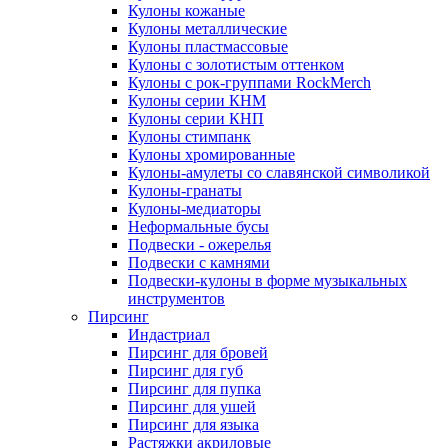
Кулоны кожаные
Кулоны металлические
Кулоны пластмассовые
Кулоны с золотистым оттенком
Кулоны с рок-группами RockMerch
Кулоны серии КНМ
Кулоны серии КНП
Кулоны стимпанк
Кулоны хромированные
Кулоны-амулеты со славянской символикой
Кулоны-гранаты
Кулоны-медиаторы
Неформальные бусы
Подвески - ожерелья
Подвески с камнями
Подвески-кулоны в форме музыкальных
инструментов
Пирсинг
Индастриал
Пирсинг для бровей
Пирсинг для губ
Пирсинг для пупка
Пирсинг для ушей
Пирсинг для языка
Растяжки акриловые