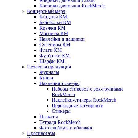
Коврики для мыши Classic
Коврики для мыши RockMerch
Концертный мерч
Банданы КМ
Бейсболки КМ
Кружки КМ
Магниты КМ
Наклейки и нашивки
Сувениры КМ
Флаги КМ
Футболки КМ
Шарфы КМ
Печатная продукция
Журналы
Книги
Наклейки-стикеры
Наборы стикеров с рок-группами
RockMerch
Наклейки-стикеры RockMerch
Переводные татуировки
Стикеры
Плакаты
Тетради RockMerch
Фотоальбомы и обложки
Противогазы