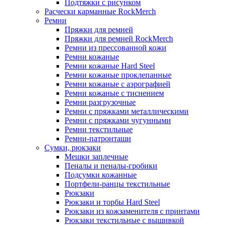
Подтяжки с рисунком
Расчески карманные RockMerch
Ремни
Пряжки для ремней
Пряжки для ремней RockMerch
Ремни из прессованной кожи
Ремни кожаные
Ремни кожаные Hard Steel
Ремни кожаные проклепанные
Ремни кожаные с аэрографией
Ремни кожаные с тиснением
Ремни разгрузочные
Ремни с пряжками металлическими
Ремни с пряжками чугунными
Ремни текстильные
Ремни-патронташи
Сумки, рюкзаки
Мешки заплечные
Пеналы и пеналы-гробики
Подсумки кожанные
Портфели-ранцы текстильные
Рюкзаки
Рюкзаки и торбы Hard Steel
Рюкзаки из кожзаменителя с принтами
Рюкзаки текстильные с вышивкой