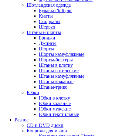
Шотландская одежда
Булавки 'kilt pin'
Килты
Спорраны
Шервуд
Штаны и шорты
Бриджи
Джинсы
Шорты
Шорты камуфляжные
Шорты-боксеры
Штаны в клетку
Штаны готические
Штаны камуфляжные
Штаны кожаные
Штаны-трико
Юбки
Юбки в клетку
Юбки кожаные
Юбки мужские
Юбки текстильные
Разное
CD и DVD диски
Коврики для мыши