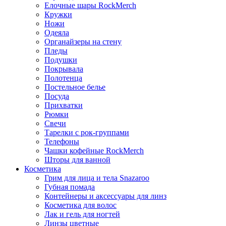
Елочные шары RockMerch
Кружки
Ножи
Одеяла
Органайзеры на стену
Пледы
Подушки
Покрывала
Полотенца
Постельное белье
Посуда
Прихватки
Рюмки
Свечи
Тарелки с рок-группами
Телефоны
Чашки кофейные RockMerch
Шторы для ванной
Косметика
Грим для лица и тела Snazaroo
Губная помада
Контейнеры и аксессуары для линз
Косметика для волос
Лак и гель для ногтей
Линзы цветные