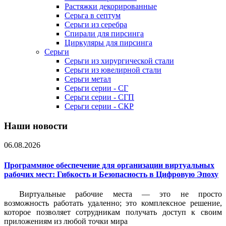
Растяжки декорированные
Серьга в септум
Серьги из серебра
Спирали для пирсинга
Циркуляры для пирсинга
Серьги
Серьги из хирургической стали
Серьги из ювелирной стали
Серьги метал
Серьги серии - СГ
Серьги серии - СГП
Серьги серии - СКР
Наши новости
06.08.2026
Программное обеспечение для организации виртуальных
рабочих мест: Гибкость и Безопасность в Цифровую Эпоху
Виртуальные рабочие места — это не просто
возможность работать удаленно; это комплексное решение,
которое позволяет сотрудникам получать доступ к своим
приложениям из любой точки мира