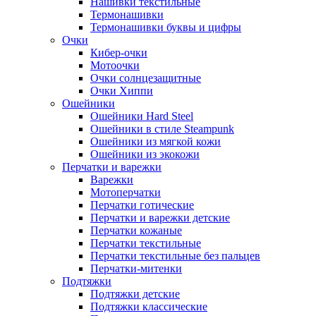
Нашивки текстильные
Термонашивки
Термонашивки буквы и цифры
Очки
Кибер-очки
Мотоочки
Очки солнцезащитные
Очки Хиппи
Ошейники
Ошейники Hard Steel
Ошейники в стиле Steampunk
Ошейники из мягкой кожи
Ошейники из экокожи
Перчатки и варежки
Варежки
Мотоперчатки
Перчатки готические
Перчатки и варежки детские
Перчатки кожаные
Перчатки текстильные
Перчатки текстильные без пальцев
Перчатки-митенки
Подтяжки
Подтяжки детские
Подтяжки классические