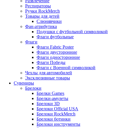
Развлечение
Респираторы
Ручки RockMerch
Товары для детей
Слюнявчики
Фан-атрибутика
Подушки с футбольной символикой
Флаги футбольные
Флаги
Флаги Fabric Poster
Флаги двусторонние
Флаги односторонние
Флаги Победы
Флаги с Военной символикой
Чехлы для автомобилей
Эксклюзивные товары
Сувениры
Брелоки
Брелки Games
Брелки-амулеты
Брелоки 3D
Брелоки Official USA
Брелоки RockMerch
Брелоки ботинки
Брелоки инструменты