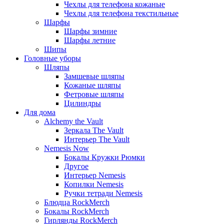
Чехлы для телефона кожаные
Чехлы для телефона текстильные
Шарфы
Шарфы зимние
Шарфы летние
Шипы
Головные уборы
Шляпы
Замшевые шляпы
Кожаные шляпы
Фетровые шляпы
Цилиндры
Для дома
Alchemy the Vault
Зеркала The Vault
Интерьер The Vault
Nemesis Now
Бокалы Кружки Рюмки
Другое
Интерьер Nemesis
Копилки Nemesis
Ручки тетради Nemesis
Блюдца RockMerch
Бокалы RockMerch
Гирлянды RockMerch