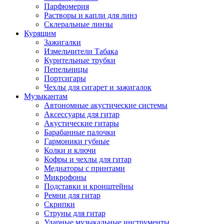
Парфюмерия
Растворы и капли для линз
Склеральные линзы
Курящим
Зажигалки
Измельчители Табака
Курительные трубки
Пепельницы
Портсигары
Чехлы для сигарет и зажигалок
Музыкантам
Автономные акустические системы
Аксессуары для гитар
Акустические гитары
Барабанные палочки
Гармоники губные
Колки и ключи
Кофры и чехлы для гитар
Медиаторы с принтами
Микрофоны
Подставки и кронштейны
Ремни для гитар
Скрипки
Струны для гитар
Ударные музыкальные инструменты