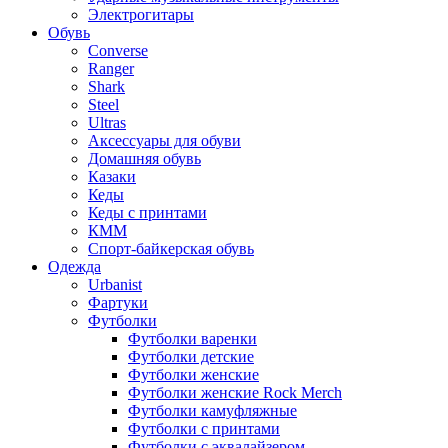
Электрогитары
Обувь
Converse
Ranger
Shark
Steel
Ultras
Аксессуары для обуви
Домашняя обувь
Казаки
Кеды
Кеды с принтами
КММ
Спорт-байкерская обувь
Одежда
Urbanist
Фартуки
Футболки
Футболки варенки
Футболки детские
Футболки женские
Футболки женские Rock Merch
Футболки камуфляжные
Футболки с принтами
Футболки с эквалайзером