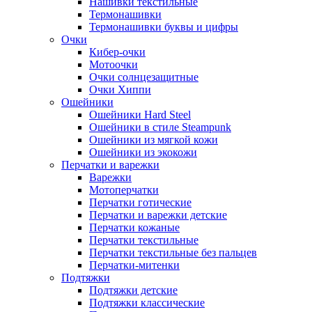
Нашивки текстильные
Термонашивки
Термонашивки буквы и цифры
Очки
Кибер-очки
Мотоочки
Очки солнцезащитные
Очки Хиппи
Ошейники
Ошейники Hard Steel
Ошейники в стиле Steampunk
Ошейники из мягкой кожи
Ошейники из экокожи
Перчатки и варежки
Варежки
Мотоперчатки
Перчатки готические
Перчатки и варежки детские
Перчатки кожаные
Перчатки текстильные
Перчатки текстильные без пальцев
Перчатки-митенки
Подтяжки
Подтяжки детские
Подтяжки классические