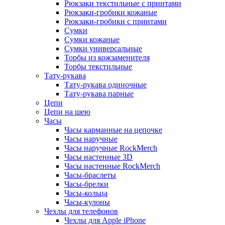
Рюкзаки текстильные с принтами
Рюкзаки-гробики кожаные
Рюкзаки-гробики с принтами
Сумки
Сумки кожаные
Сумки универсальные
Торбы из кожзаменителя
Торбы текстильные
Тату-рукава
Тату-рукава одиночные
Тату-рукава парные
Цепи
Цепи на шею
Часы
Часы карманные на цепочке
Часы наручные
Часы наручные RockMerch
Часы настенные 3D
Часы настенные RockMerch
Часы-браслеты
Часы-брелки
Часы-кольца
Часы-кулоны
Чехлы для телефонов
Чехлы для Apple iPhone