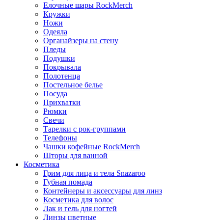
Елочные шары RockMerch
Кружки
Ножи
Одеяла
Органайзеры на стену
Пледы
Подушки
Покрывала
Полотенца
Постельное белье
Посуда
Прихватки
Рюмки
Свечи
Тарелки с рок-группами
Телефоны
Чашки кофейные RockMerch
Шторы для ванной
Косметика
Грим для лица и тела Snazaroo
Губная помада
Контейнеры и аксессуары для линз
Косметика для волос
Лак и гель для ногтей
Линзы цветные