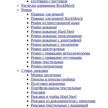
Подтяжки с рисунком
Расчески карманные RockMerch
Ремни
Пряжки для ремней
Пряжки для ремней RockMerch
Ремни из прессованной кожи
Ремни кожаные
Ремни кожаные Hard Steel
Ремни кожаные проклепанные
Ремни кожаные с аэрографией
Ремни кожаные с тиснением
Ремни разгрузочные
Ремни с пряжками металлическими
Ремни с пряжками чугунными
Ремни текстильные
Ремни-патронташи
Сумки, рюкзаки
Мешки заплечные
Пеналы и пеналы-гробики
Подсумки кожанные
Портфели-ранцы текстильные
Рюкзаки
Рюкзаки и торбы Hard Steel
Рюкзаки из кожзаменителя с принтами
Рюкзаки текстильные с вышивкой