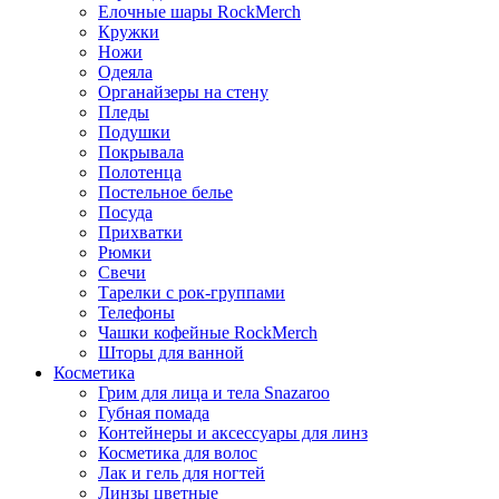
Елочные шары RockMerch
Кружки
Ножи
Одеяла
Органайзеры на стену
Пледы
Подушки
Покрывала
Полотенца
Постельное белье
Посуда
Прихватки
Рюмки
Свечи
Тарелки с рок-группами
Телефоны
Чашки кофейные RockMerch
Шторы для ванной
Косметика
Грим для лица и тела Snazaroo
Губная помада
Контейнеры и аксессуары для линз
Косметика для волос
Лак и гель для ногтей
Линзы цветные