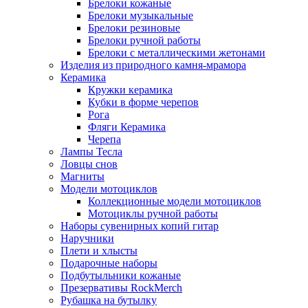
Брелоки кожаные
Брелоки музыкальные
Брелоки резиновые
Брелоки ручной работы
Брелоки с металлическими жетонами
Изделия из природного камня-мрамора
Керамика
Кружки керамика
Кубки в форме черепов
Рога
Фляги Керамика
Черепа
Лампы Тесла
Ловцы снов
Магниты
Модели мотоциклов
Коллекционные модели мотоциклов
Мотоциклы ручной работы
Наборы сувенирных копий гитар
Наручники
Плети и хлысты
Подарочные наборы
Подбутыльники кожаные
Презервативы RockMerch
Рубашка на бутылку