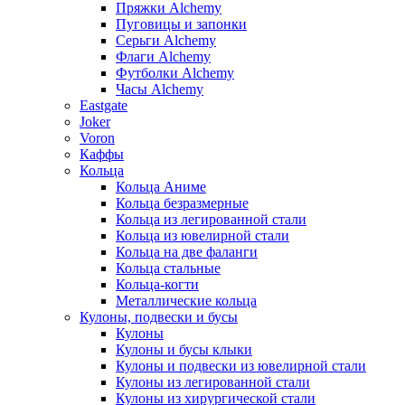
Пряжки Alchemy
Пуговицы и запонки
Серьги Alchemy
Флаги Alchemy
Футболки Alchemy
Часы Alchemy
Eastgate
Joker
Voron
Каффы
Кольца
Кольца Аниме
Кольца безразмерные
Кольца из легированной стали
Кольца из ювелирной стали
Кольца на две фаланги
Кольца стальные
Кольца-когти
Металлические кольца
Кулоны, подвески и бусы
Кулоны
Кулоны и бусы клыки
Кулоны и подвески из ювелирной стали
Кулоны из легированной стали
Кулоны из хирургической стали