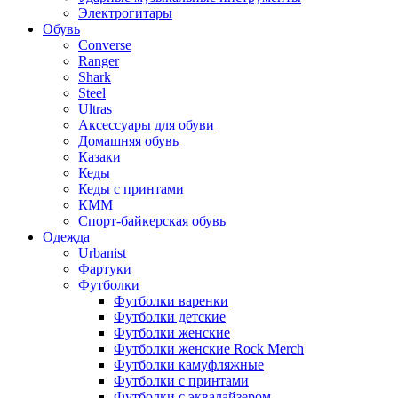
Электрогитары
Обувь
Converse
Ranger
Shark
Steel
Ultras
Аксессуары для обуви
Домашняя обувь
Казаки
Кеды
Кеды с принтами
КММ
Спорт-байкерская обувь
Одежда
Urbanist
Фартуки
Футболки
Футболки варенки
Футболки детские
Футболки женские
Футболки женские Rock Merch
Футболки камуфляжные
Футболки с принтами
Футболки с эквалайзером