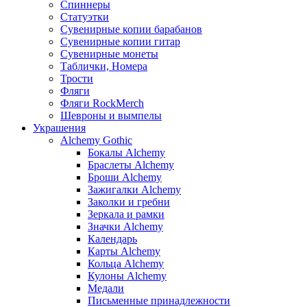
Спиннеры
Статуэтки
Сувенирные копии барабанов
Сувенирные копии гитар
Сувенирные монеты
Таблички, Номера
Трости
Фляги
Фляги RockMerch
Шевроны и вымпелы
Украшения
Alchemy Gothic
Бокалы Alchemy
Браслеты Alchemy
Броши Alchemy
Зажигалки Alchemy
Заколки и гребни
Зеркала и рамки
Значки Alchemy
Календарь
Карты Alchemy
Кольца Alchemy
Кулоны Alchemy
Медали
Письменные принадлежности