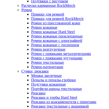
Подтяжки с рисунком
Расчески карманные RockMerch
Ремни
Пряжки для ремней
Пряжки для ремней RockMerch
Ремни из прессованной кожи
Ремни кожаные
Ремни кожаные Hard Steel
Ремни кожаные проклепанные
Ремни кожаные с аэрографией
Ремни кожаные с тиснением
Ремни разгрузочные
Ремни с пряжками металлическими
Ремни с пряжками чугунными
Ремни текстильные
Ремни-патронташи
Сумки, рюкзаки
Мешки заплечные
Пеналы и пеналы-гробики
Подсумки кожанные
Портфели-ранцы текстильные
Рюкзаки
Рюкзаки и торбы Hard Steel
Рюкзаки из кожзаменителя с принтами
Рюкзаки текстильные с вышивкой