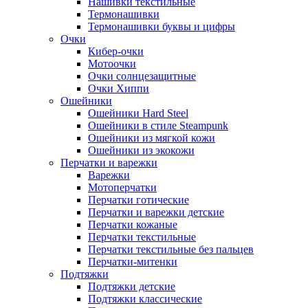
Нашивки текстильные
Термонашивки
Термонашивки буквы и цифры
Очки
Кибер-очки
Мотоочки
Очки солнцезащитные
Очки Хиппи
Ошейники
Ошейники Hard Steel
Ошейники в стиле Steampunk
Ошейники из мягкой кожи
Ошейники из экокожи
Перчатки и варежки
Варежки
Мотоперчатки
Перчатки готические
Перчатки и варежки детские
Перчатки кожаные
Перчатки текстильные
Перчатки текстильные без пальцев
Перчатки-митенки
Подтяжки
Подтяжки детские
Подтяжки классические