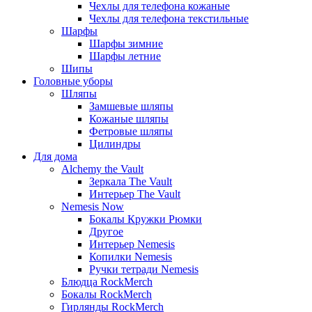
Чехлы для телефона кожаные
Чехлы для телефона текстильные
Шарфы
Шарфы зимние
Шарфы летние
Шипы
Головные уборы
Шляпы
Замшевые шляпы
Кожаные шляпы
Фетровые шляпы
Цилиндры
Для дома
Alchemy the Vault
Зеркала The Vault
Интерьер The Vault
Nemesis Now
Бокалы Кружки Рюмки
Другое
Интерьер Nemesis
Копилки Nemesis
Ручки тетради Nemesis
Блюдца RockMerch
Бокалы RockMerch
Гирлянды RockMerch