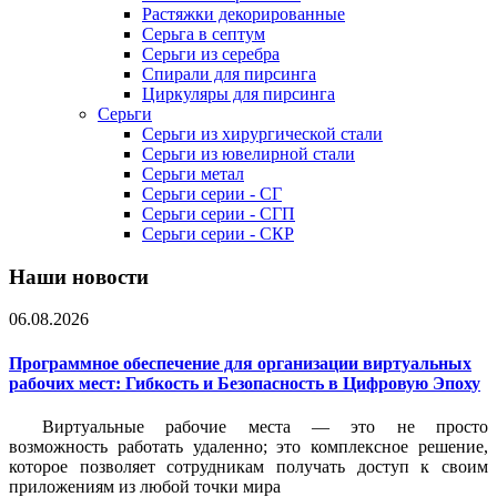
Растяжки декорированные
Серьга в септум
Серьги из серебра
Спирали для пирсинга
Циркуляры для пирсинга
Серьги
Серьги из хирургической стали
Серьги из ювелирной стали
Серьги метал
Серьги серии - СГ
Серьги серии - СГП
Серьги серии - СКР
Наши новости
06.08.2026
Программное обеспечение для организации виртуальных
рабочих мест: Гибкость и Безопасность в Цифровую Эпоху
Виртуальные рабочие места — это не просто
возможность работать удаленно; это комплексное решение,
которое позволяет сотрудникам получать доступ к своим
приложениям из любой точки мира