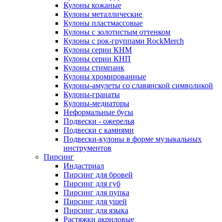
Кулоны кожаные
Кулоны металлические
Кулоны пластмассовые
Кулоны с золотистым оттенком
Кулоны с рок-группами RockMerch
Кулоны серии КНМ
Кулоны серии КНП
Кулоны стимпанк
Кулоны хромированные
Кулоны-амулеты со славянской символикой
Кулоны-гранаты
Кулоны-медиаторы
Неформальные бусы
Подвески - ожерелья
Подвески с камнями
Подвески-кулоны в форме музыкальных
инструментов
Пирсинг
Индастриал
Пирсинг для бровей
Пирсинг для губ
Пирсинг для пупка
Пирсинг для ушей
Пирсинг для языка
Растяжки акриловые