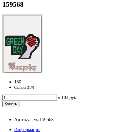
159568
150
Скидка 31%
103
руб
x
Артикул: vs-159568
Информация