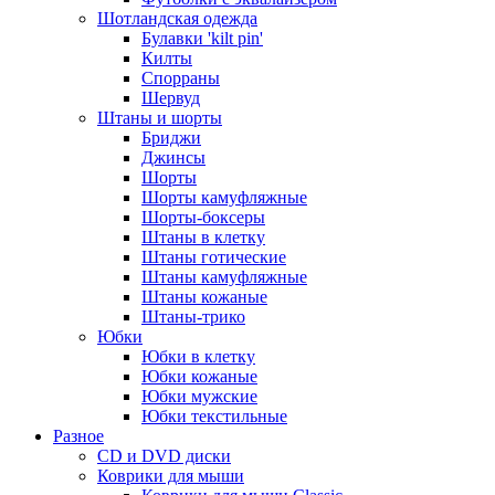
Шотландская одежда
Булавки 'kilt pin'
Килты
Спорраны
Шервуд
Штаны и шорты
Бриджи
Джинсы
Шорты
Шорты камуфляжные
Шорты-боксеры
Штаны в клетку
Штаны готические
Штаны камуфляжные
Штаны кожаные
Штаны-трико
Юбки
Юбки в клетку
Юбки кожаные
Юбки мужские
Юбки текстильные
Разное
CD и DVD диски
Коврики для мыши