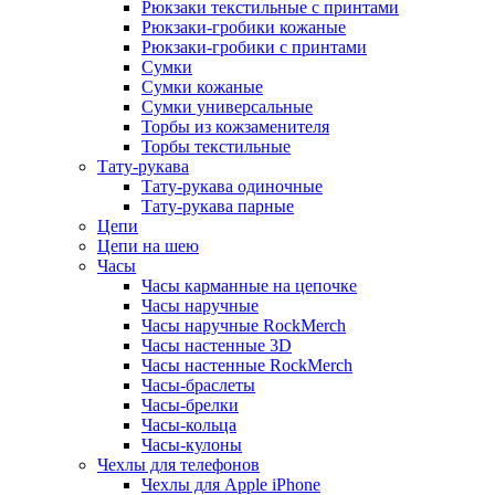
Рюкзаки текстильные с принтами
Рюкзаки-гробики кожаные
Рюкзаки-гробики с принтами
Сумки
Сумки кожаные
Сумки универсальные
Торбы из кожзаменителя
Торбы текстильные
Тату-рукава
Тату-рукава одиночные
Тату-рукава парные
Цепи
Цепи на шею
Часы
Часы карманные на цепочке
Часы наручные
Часы наручные RockMerch
Часы настенные 3D
Часы настенные RockMerch
Часы-браслеты
Часы-брелки
Часы-кольца
Часы-кулоны
Чехлы для телефонов
Чехлы для Apple iPhone