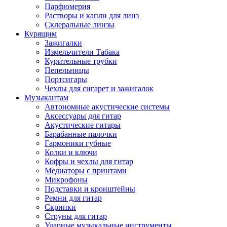
Парфюмерия
Растворы и капли для линз
Склеральные линзы
Курящим
Зажигалки
Измельчители Табака
Курительные трубки
Пепельницы
Портсигары
Чехлы для сигарет и зажигалок
Музыкантам
Автономные акустические системы
Аксессуары для гитар
Акустические гитары
Барабанные палочки
Гармоники губные
Колки и ключи
Кофры и чехлы для гитар
Медиаторы с принтами
Микрофоны
Подставки и кронштейны
Ремни для гитар
Скрипки
Струны для гитар
Ударные музыкальные инструменты