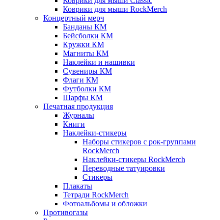
Коврики для мыши Classic
Коврики для мыши RockMerch
Концертный мерч
Банданы КМ
Бейсболки КМ
Кружки КМ
Магниты КМ
Наклейки и нашивки
Сувениры КМ
Флаги КМ
Футболки КМ
Шарфы КМ
Печатная продукция
Журналы
Книги
Наклейки-стикеры
Наборы стикеров с рок-группами
RockMerch
Наклейки-стикеры RockMerch
Переводные татуировки
Стикеры
Плакаты
Тетради RockMerch
Фотоальбомы и обложки
Противогазы