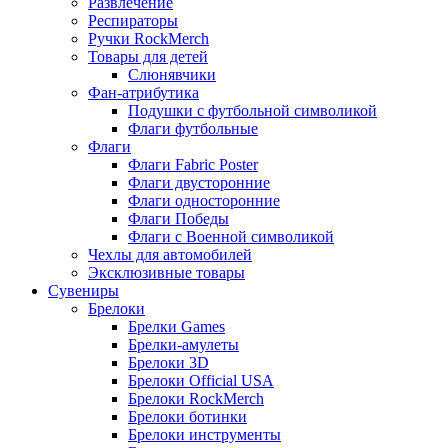
Развлечение
Респираторы
Ручки RockMerch
Товары для детей
Слюнявчики
Фан-атрибутика
Подушки с футбольной символикой
Флаги футбольные
Флаги
Флаги Fabric Poster
Флаги двусторонние
Флаги односторонние
Флаги Победы
Флаги с Военной символикой
Чехлы для автомобилей
Эксклюзивные товары
Сувениры
Брелоки
Брелки Games
Брелки-амулеты
Брелоки 3D
Брелоки Official USA
Брелоки RockMerch
Брелоки ботинки
Брелоки инструменты