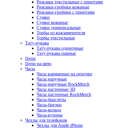
Рюкзаки текстильные с принтами
Рюкзаки-гробики кожаные
Рюкзаки-гробики с принтами
Сумки
Сумки кожаные
Сумки универсальные
Торбы из кожзаменителя
Торбы текстильные
Тату-рукава
Тату-рукава одиночные
Тату-рукава парные
Цепи
Цепи на шею
Часы
Часы карманные на цепочке
Часы наручные
Часы наручные RockMerch
Часы настенные 3D
Часы настенные RockMerch
Часы-браслеты
Часы-брелки
Часы-кольца
Часы-кулоны
Чехлы для телефонов
Чехлы для Apple iPhone