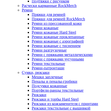
Подтяжки с рисунком
Расчески карманные RockMerch
Ремни
Пряжки для ремней
Пряжки для ремней RockMerch
Ремни из прессованной кожи
Ремни кожаные
Ремни кожаные Hard Steel
Ремни кожаные проклепанные
Ремни кожаные с аэрографией
Ремни кожаные с тиснением
Ремни разгрузочные
Ремни с пряжками металлическими
Ремни с пряжками чугунными
Ремни текстильные
Ремни-патронташи
Сумки, рюкзаки
Мешки заплечные
Пеналы и пеналы-гробики
Подсумки кожанные
Портфели-ранцы текстильные
Рюкзаки
Рюкзаки и торбы Hard Steel
Рюкзаки из кожзаменителя с принтами
Рюкзаки текстильные с вышивкой