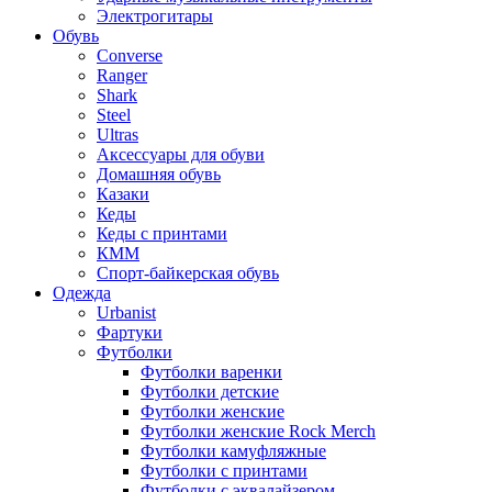
Электрогитары
Обувь
Converse
Ranger
Shark
Steel
Ultras
Аксессуары для обуви
Домашняя обувь
Казаки
Кеды
Кеды с принтами
КММ
Спорт-байкерская обувь
Одежда
Urbanist
Фартуки
Футболки
Футболки варенки
Футболки детские
Футболки женские
Футболки женские Rock Merch
Футболки камуфляжные
Футболки с принтами
Футболки с эквалайзером