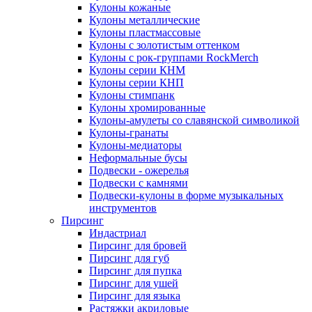
Кулоны кожаные
Кулоны металлические
Кулоны пластмассовые
Кулоны с золотистым оттенком
Кулоны с рок-группами RockMerch
Кулоны серии КНМ
Кулоны серии КНП
Кулоны стимпанк
Кулоны хромированные
Кулоны-амулеты со славянской символикой
Кулоны-гранаты
Кулоны-медиаторы
Неформальные бусы
Подвески - ожерелья
Подвески с камнями
Подвески-кулоны в форме музыкальных
инструментов
Пирсинг
Индастриал
Пирсинг для бровей
Пирсинг для губ
Пирсинг для пупка
Пирсинг для ушей
Пирсинг для языка
Растяжки акриловые