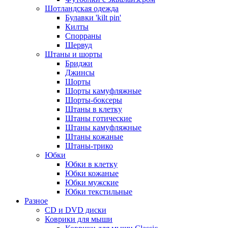
Шотландская одежда
Булавки 'kilt pin'
Килты
Спорраны
Шервуд
Штаны и шорты
Бриджи
Джинсы
Шорты
Шорты камуфляжные
Шорты-боксеры
Штаны в клетку
Штаны готические
Штаны камуфляжные
Штаны кожаные
Штаны-трико
Юбки
Юбки в клетку
Юбки кожаные
Юбки мужские
Юбки текстильные
Разное
CD и DVD диски
Коврики для мыши