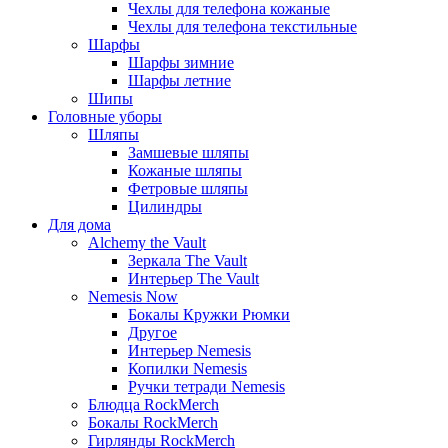
Чехлы для телефона кожаные
Чехлы для телефона текстильные
Шарфы
Шарфы зимние
Шарфы летние
Шипы
Головные уборы
Шляпы
Замшевые шляпы
Кожаные шляпы
Фетровые шляпы
Цилиндры
Для дома
Alchemy the Vault
Зеркала The Vault
Интерьер The Vault
Nemesis Now
Бокалы Кружки Рюмки
Другое
Интерьер Nemesis
Копилки Nemesis
Ручки тетради Nemesis
Блюдца RockMerch
Бокалы RockMerch
Гирлянды RockMerch