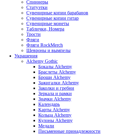
Спиннеры
Статуэтки
Сувенирные копии барабанов
Сувенирные копии гитар
Сувенирные монеты
Таблички, Номера
Трости
Фляги
Фляги RockMerch
Шевроны и вымпелы
Украшения
Alchemy Gothic
Бокалы Alchemy
Браслеты Alchemy
Броши Alchemy
Зажигалки Alchemy
Заколки и гребни
Зеркала и рамки
Значки Alchemy
Календарь
Карты Alchemy
Кольца Alchemy
Кулоны Alchemy
Медали
Письменные принадлежности