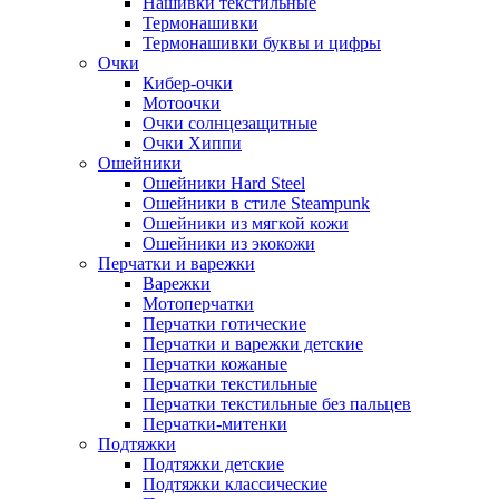
Нашивки текстильные
Термонашивки
Термонашивки буквы и цифры
Очки
Кибер-очки
Мотоочки
Очки солнцезащитные
Очки Хиппи
Ошейники
Ошейники Hard Steel
Ошейники в стиле Steampunk
Ошейники из мягкой кожи
Ошейники из экокожи
Перчатки и варежки
Варежки
Мотоперчатки
Перчатки готические
Перчатки и варежки детские
Перчатки кожаные
Перчатки текстильные
Перчатки текстильные без пальцев
Перчатки-митенки
Подтяжки
Подтяжки детские
Подтяжки классические