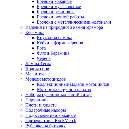
Брелоки кожаные
Брелоки музыкальные
Брелоки резиновые
Брелоки ручной работы
Брелоки с металлическими жетонами
Изделия из природного камня-мрамора
Керамика
Кружки керамика
Кубки в форме черепов
Рога
Фляги Керамика
Черепа
Лампы Тесла
Ловцы снов
Магниты
Модели мотоциклов
Коллекционные модели мотоциклов
Мотоциклы ручной работы
Наборы сувенирных копий гитар
Наручники
Плети и хлысты
Подарочные наборы
Подбутыльники кожаные
Презервативы RockMerch
Рубашка на бутылку