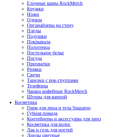
Елочные шары RockMerch
Кружки
Ножи
Одеяла
Органайзеры на стену
Пледы
Подушки
Покрывала
Полотенца
Постельное белье
Посуда
Прихватки
Рюмки
Свечи
Тарелки с рок-группами
Телефоны
Чашки кофейные RockMerch
Шторы для ванной
Косметика
Грим для лица и тела Snazaroo
Губная помада
Контейнеры и аксессуары для линз
Косметика для волос
Лак и гель для ногтей
Линзы цветные