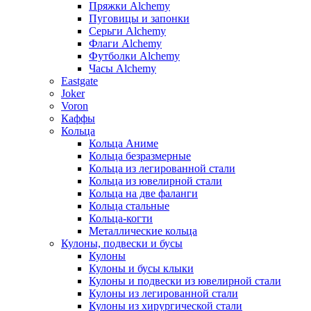
Пряжки Alchemy
Пуговицы и запонки
Серьги Alchemy
Флаги Alchemy
Футболки Alchemy
Часы Alchemy
Eastgate
Joker
Voron
Каффы
Кольца
Кольца Аниме
Кольца безразмерные
Кольца из легированной стали
Кольца из ювелирной стали
Кольца на две фаланги
Кольца стальные
Кольца-когти
Металлические кольца
Кулоны, подвески и бусы
Кулоны
Кулоны и бусы клыки
Кулоны и подвески из ювелирной стали
Кулоны из легированной стали
Кулоны из хирургической стали