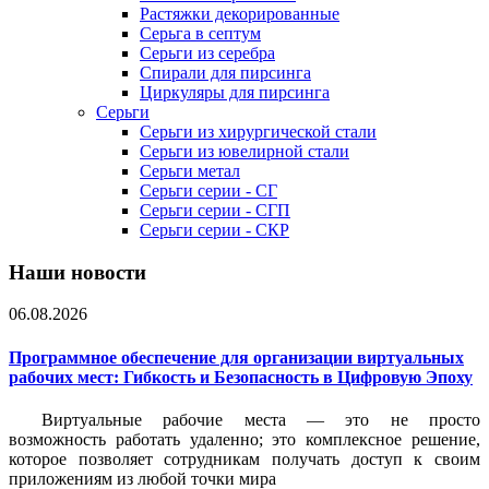
Растяжки декорированные
Серьга в септум
Серьги из серебра
Спирали для пирсинга
Циркуляры для пирсинга
Серьги
Серьги из хирургической стали
Серьги из ювелирной стали
Серьги метал
Серьги серии - СГ
Серьги серии - СГП
Серьги серии - СКР
Наши новости
06.08.2026
Программное обеспечение для организации виртуальных
рабочих мест: Гибкость и Безопасность в Цифровую Эпоху
Виртуальные рабочие места — это не просто
возможность работать удаленно; это комплексное решение,
которое позволяет сотрудникам получать доступ к своим
приложениям из любой точки мира