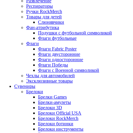
Развлечение
Респираторы
Ручки RockMerch
Товары для детей
Слюнявчики
Фан-атрибутика
Подушки с футбольной символикой
Флаги футбольные
Флаги
Флаги Fabric Poster
Флаги двусторонние
Флаги односторонние
Флаги Победы
Флаги с Военной символикой
Чехлы для автомобилей
Эксклюзивные товары
Сувениры
Брелоки
Брелки Games
Брелки-амулеты
Брелоки 3D
Брелоки Official USA
Брелоки RockMerch
Брелоки ботинки
Брелоки инструменты