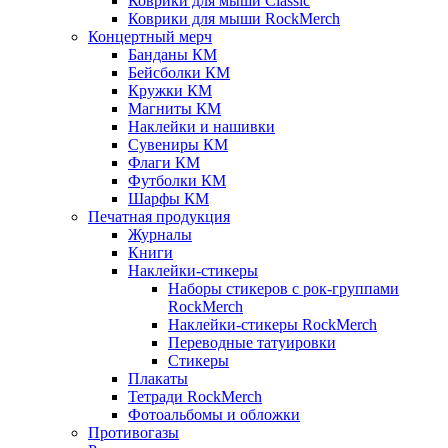
Коврики для мыши Classic
Коврики для мыши RockMerch
Концертный мерч
Банданы КМ
Бейсболки КМ
Кружки КМ
Магниты КМ
Наклейки и нашивки
Сувениры КМ
Флаги КМ
Футболки КМ
Шарфы КМ
Печатная продукция
Журналы
Книги
Наклейки-стикеры
Наборы стикеров с рок-группами
RockMerch
Наклейки-стикеры RockMerch
Переводные татуировки
Стикеры
Плакаты
Тетради RockMerch
Фотоальбомы и обложки
Противогазы