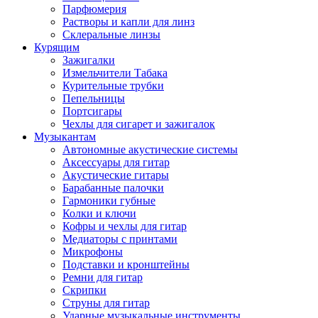
Парфюмерия
Растворы и капли для линз
Склеральные линзы
Курящим
Зажигалки
Измельчители Табака
Курительные трубки
Пепельницы
Портсигары
Чехлы для сигарет и зажигалок
Музыкантам
Автономные акустические системы
Аксессуары для гитар
Акустические гитары
Барабанные палочки
Гармоники губные
Колки и ключи
Кофры и чехлы для гитар
Медиаторы с принтами
Микрофоны
Подставки и кронштейны
Ремни для гитар
Скрипки
Струны для гитар
Ударные музыкальные инструменты