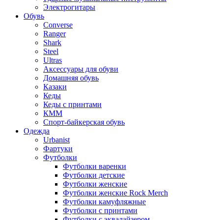
Электрогитары
Обувь
Converse
Ranger
Shark
Steel
Ultras
Аксессуары для обуви
Домашняя обувь
Казаки
Кеды
Кеды с принтами
КММ
Спорт-байкерская обувь
Одежда
Urbanist
Фартуки
Футболки
Футболки варенки
Футболки детские
Футболки женские
Футболки женские Rock Merch
Футболки камуфляжные
Футболки с принтами
Футболки с эквалайзером