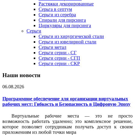
Растяжки декорированные
Серьга в септум
Серьги из серебра
Спирали для пирсинга
Циркуляры для пирсинга
Серьги
Серьги из хирургической стали
Серьги из ювелирной стали
Серьги метал
Серьги серии - СГ
Серьги серии - СГП
Серьги серии - СКР
Наши новости
06.08.2026
Программное обеспечение для организации виртуальных
рабочих мест: Гибкость и Безопасность в Цифровую Эпоху
Виртуальные рабочие места — это не просто
возможность работать удаленно; это комплексное решение,
которое позволяет сотрудникам получать доступ к своим
приложениям из любой точки мира