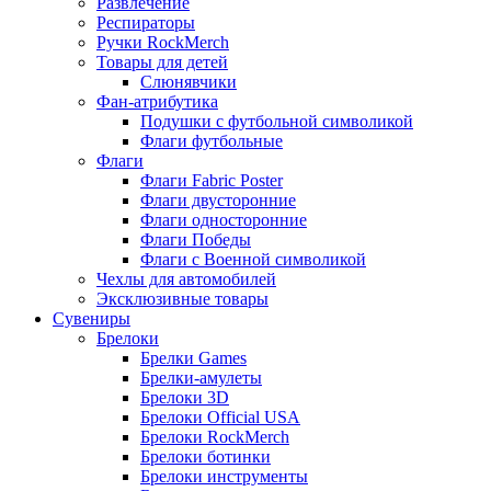
Развлечение
Респираторы
Ручки RockMerch
Товары для детей
Слюнявчики
Фан-атрибутика
Подушки с футбольной символикой
Флаги футбольные
Флаги
Флаги Fabric Poster
Флаги двусторонние
Флаги односторонние
Флаги Победы
Флаги с Военной символикой
Чехлы для автомобилей
Эксклюзивные товары
Сувениры
Брелоки
Брелки Games
Брелки-амулеты
Брелоки 3D
Брелоки Official USA
Брелоки RockMerch
Брелоки ботинки
Брелоки инструменты