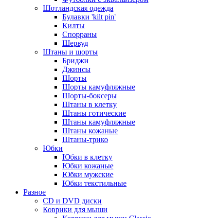
Шотландская одежда
Булавки 'kilt pin'
Килты
Спорраны
Шервуд
Штаны и шорты
Бриджи
Джинсы
Шорты
Шорты камуфляжные
Шорты-боксеры
Штаны в клетку
Штаны готические
Штаны камуфляжные
Штаны кожаные
Штаны-трико
Юбки
Юбки в клетку
Юбки кожаные
Юбки мужские
Юбки текстильные
Разное
CD и DVD диски
Коврики для мыши