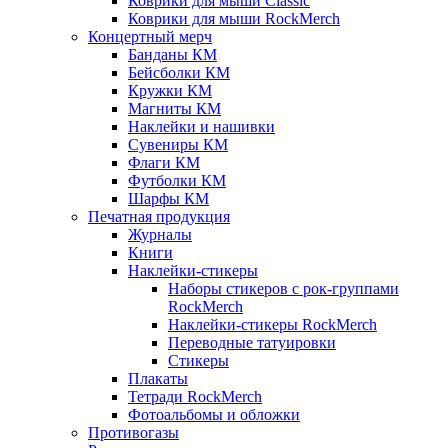
Коврики для мыши Classic
Коврики для мыши RockMerch
Концертный мерч
Банданы КМ
Бейсболки КМ
Кружки КМ
Магниты КМ
Наклейки и нашивки
Сувениры КМ
Флаги КМ
Футболки КМ
Шарфы КМ
Печатная продукция
Журналы
Книги
Наклейки-стикеры
Наборы стикеров с рок-группами
RockMerch
Наклейки-стикеры RockMerch
Переводные татуировки
Стикеры
Плакаты
Тетради RockMerch
Фотоальбомы и обложки
Противогазы