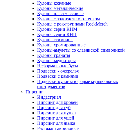
Кулоны кожаные
Кулоны металлические
Кулоны пластмассовые
Кулоны с золотистым оттенком
Кулоны с рок-группами RockMerch
Кулоны серии КНМ
Кулоны серии КНП
Кулоны стимпанк
Кулоны хромированные
Кулоны-амулеты со славянской символикой
Кулоны-гранаты
Кулоны-медиаторы
Неформальные бусы
Подвески - ожерелья
Подвески с камнями
Подвески-кулоны в форме музыкальных
инструментов
Пирсинг
Индастриал
Пирсинг для бровей
Пирсинг для губ
Пирсинг для пупка
Пирсинг для ушей
Пирсинг для языка
Растяжки акриловые