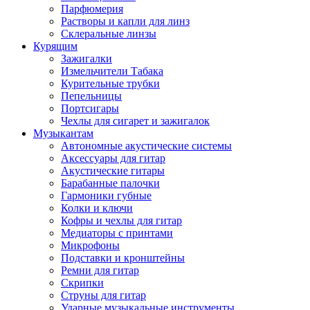
Парфюмерия
Растворы и капли для линз
Склеральные линзы
Курящим
Зажигалки
Измельчители Табака
Курительные трубки
Пепельницы
Портсигары
Чехлы для сигарет и зажигалок
Музыкантам
Автономные акустические системы
Аксессуары для гитар
Акустические гитары
Барабанные палочки
Гармоники губные
Колки и ключи
Кофры и чехлы для гитар
Медиаторы с принтами
Микрофоны
Подставки и кронштейны
Ремни для гитар
Скрипки
Струны для гитар
Ударные музыкальные инструменты