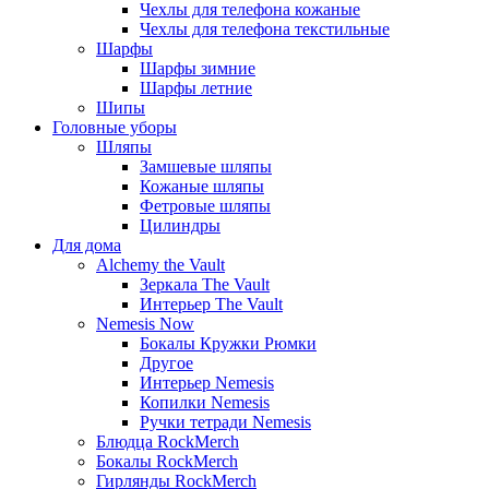
Чехлы для телефона кожаные
Чехлы для телефона текстильные
Шарфы
Шарфы зимние
Шарфы летние
Шипы
Головные уборы
Шляпы
Замшевые шляпы
Кожаные шляпы
Фетровые шляпы
Цилиндры
Для дома
Alchemy the Vault
Зеркала The Vault
Интерьер The Vault
Nemesis Now
Бокалы Кружки Рюмки
Другое
Интерьер Nemesis
Копилки Nemesis
Ручки тетради Nemesis
Блюдца RockMerch
Бокалы RockMerch
Гирлянды RockMerch