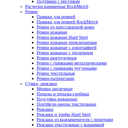
Подтяжки с рисунком
Расчески карманные RockMerch
Ремни
Пряжки для ремней
Пряжки для ремней RockMerch
Ремни из прессованной кожи
Ремни кожаные
Ремни кожаные Hard Steel
Ремни кожаные проклепанные
Ремни кожаные с аэрографией
Ремни кожаные с тиснением
Ремни разгрузочные
Ремни с пряжками металлическими
Ремни с пряжками чугунными
Ремни текстильные
Ремни-патронташи
Сумки, рюкзаки
Мешки заплечные
Пеналы и пеналы-гробики
Подсумки кожанные
Портфели-ранцы текстильные
Рюкзаки
Рюкзаки и торбы Hard Steel
Рюкзаки из кожзаменителя с принтами
Рюкзаки текстильные с вышивкой