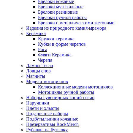
Брелоки кожаные
Брелоки музыкальные
Брелоки резиновые
Брелоки ручной работы
Брелоки с металлическими жетонами
Изделия из природного камня-мрамора
Керамика
Кружки керамика
Кубки в форме черепов
Рога
Фляги Керамика
Черепа
Лампы Тесла
Ловцы снов
Магниты
Модели мотоциклов
Коллекционные модели мотоциклов
Мотоциклы ручной работы
Наборы сувенирных копий гитар
Наручники
Плети и хлысты
Подарочные наборы
Подбутыльники кожаные
Презервативы RockMerch
Рубашка на бутылку