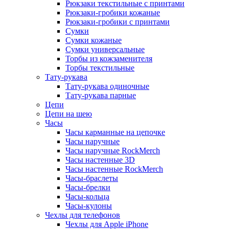
Рюкзаки текстильные с принтами
Рюкзаки-гробики кожаные
Рюкзаки-гробики с принтами
Сумки
Сумки кожаные
Сумки универсальные
Торбы из кожзаменителя
Торбы текстильные
Тату-рукава
Тату-рукава одиночные
Тату-рукава парные
Цепи
Цепи на шею
Часы
Часы карманные на цепочке
Часы наручные
Часы наручные RockMerch
Часы настенные 3D
Часы настенные RockMerch
Часы-браслеты
Часы-брелки
Часы-кольца
Часы-кулоны
Чехлы для телефонов
Чехлы для Apple iPhone