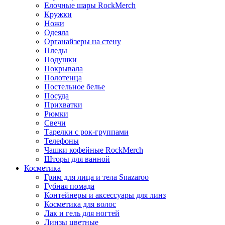
Елочные шары RockMerch
Кружки
Ножи
Одеяла
Органайзеры на стену
Пледы
Подушки
Покрывала
Полотенца
Постельное белье
Посуда
Прихватки
Рюмки
Свечи
Тарелки с рок-группами
Телефоны
Чашки кофейные RockMerch
Шторы для ванной
Косметика
Грим для лица и тела Snazaroo
Губная помада
Контейнеры и аксессуары для линз
Косметика для волос
Лак и гель для ногтей
Линзы цветные