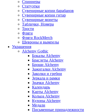
Спиннеры
Статуэтки
Сувенирные копии барабанов
Сувенирные копии гитар
Сувенирные монеты
Таблички, Номера
Трости
Фляги
Фляги RockMerch
Шевроны и вымпелы
Украшения
Alchemy Gothic
Бокалы Alchemy
Браслеты Alchemy
Броши Alchemy
Зажигалки Alchemy
Заколки и гребни
Зеркала и рамки
Значки Alchemy
Календарь
Карты Alchemy
Кольца Alchemy
Кулоны Alchemy
Медали
Письменные принадлежности