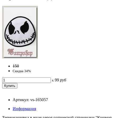
150
Скидка 34%
99
руб
x
Артикул: vs-165057
Информация
Термонашивка в виде героя готической страшилки ''Кошмар