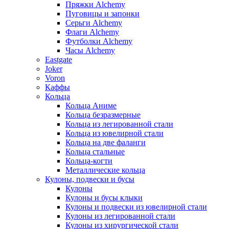
Пряжки Alchemy
Пуговицы и запонки
Серьги Alchemy
Флаги Alchemy
Футболки Alchemy
Часы Alchemy
Eastgate
Joker
Voron
Каффы
Кольца
Кольца Аниме
Кольца безразмерные
Кольца из легированной стали
Кольца из ювелирной стали
Кольца на две фаланги
Кольца стальные
Кольца-когти
Металлические кольца
Кулоны, подвески и бусы
Кулоны
Кулоны и бусы клыки
Кулоны и подвески из ювелирной стали
Кулоны из легированной стали
Кулоны из хирургической стали