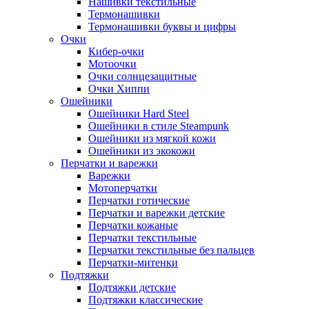
Нашивки текстильные
Термонашивки
Термонашивки буквы и цифры
Очки
Кибер-очки
Мотоочки
Очки солнцезащитные
Очки Хиппи
Ошейники
Ошейники Hard Steel
Ошейники в стиле Steampunk
Ошейники из мягкой кожи
Ошейники из экокожи
Перчатки и варежки
Варежки
Мотоперчатки
Перчатки готические
Перчатки и варежки детские
Перчатки кожаные
Перчатки текстильные
Перчатки текстильные без пальцев
Перчатки-митенки
Подтяжки
Подтяжки детские
Подтяжки классические