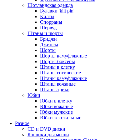
Шотландская одежда
Булавки 'kilt pin'
Килты
Спорраны
Шервуд
Штаны и шорты
Бриджи
Джинсы
Шорты
Шорты камуфляжные
Шорты-боксеры
Штаны в клетку
Штаны готические
Штаны камуфляжные
Штаны кожаные
Штаны-трико
Юбки
Юбки в клетку
Юбки кожаные
Юбки мужские
Юбки текстильные
Разное
CD и DVD диски
Коврики для мыши