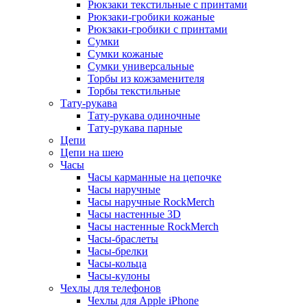
Рюкзаки текстильные с принтами
Рюкзаки-гробики кожаные
Рюкзаки-гробики с принтами
Сумки
Сумки кожаные
Сумки универсальные
Торбы из кожзаменителя
Торбы текстильные
Тату-рукава
Тату-рукава одиночные
Тату-рукава парные
Цепи
Цепи на шею
Часы
Часы карманные на цепочке
Часы наручные
Часы наручные RockMerch
Часы настенные 3D
Часы настенные RockMerch
Часы-браслеты
Часы-брелки
Часы-кольца
Часы-кулоны
Чехлы для телефонов
Чехлы для Apple iPhone