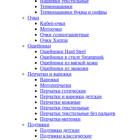
Нашивки текстильные
Термонашивки
Термонашивки буквы и цифры
Очки
Кибер-очки
Мотоочки
Очки солнцезащитные
Очки Хиппи
Ошейники
Ошейники Hard Steel
Ошейники в стиле Steampunk
Ошейники из мягкой кожи
Ошейники из экокожи
Перчатки и варежки
Варежки
Мотоперчатки
Перчатки готические
Перчатки и варежки детские
Перчатки кожаные
Перчатки текстильные
Перчатки текстильные без пальцев
Перчатки-митенки
Подтяжки
Подтяжки детские
Подтяжки классические