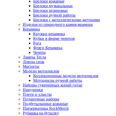
Брелоки кожаные
Брелоки музыкальные
Брелоки резиновые
Брелоки ручной работы
Брелоки с металлическими жетонами
Изделия из природного камня-мрамора
Керамика
Кружки керамика
Кубки в форме черепов
Рога
Фляги Керамика
Черепа
Лампы Тесла
Ловцы снов
Магниты
Модели мотоциклов
Коллекционные модели мотоциклов
Мотоциклы ручной работы
Наборы сувенирных копий гитар
Наручники
Плети и хлысты
Подарочные наборы
Подбутыльники кожаные
Презервативы RockMerch
Рубашка на бутылку