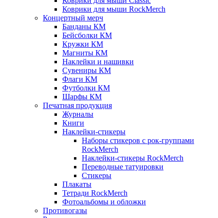
Коврики для мыши Classic
Коврики для мыши RockMerch
Концертный мерч
Банданы КМ
Бейсболки КМ
Кружки КМ
Магниты КМ
Наклейки и нашивки
Сувениры КМ
Флаги КМ
Футболки КМ
Шарфы КМ
Печатная продукция
Журналы
Книги
Наклейки-стикеры
Наборы стикеров с рок-группами
RockMerch
Наклейки-стикеры RockMerch
Переводные татуировки
Стикеры
Плакаты
Тетради RockMerch
Фотоальбомы и обложки
Противогазы