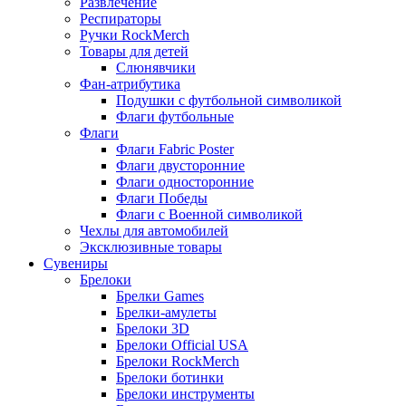
Развлечение
Респираторы
Ручки RockMerch
Товары для детей
Слюнявчики
Фан-атрибутика
Подушки с футбольной символикой
Флаги футбольные
Флаги
Флаги Fabric Poster
Флаги двусторонние
Флаги односторонние
Флаги Победы
Флаги с Военной символикой
Чехлы для автомобилей
Эксклюзивные товары
Сувениры
Брелоки
Брелки Games
Брелки-амулеты
Брелоки 3D
Брелоки Official USA
Брелоки RockMerch
Брелоки ботинки
Брелоки инструменты