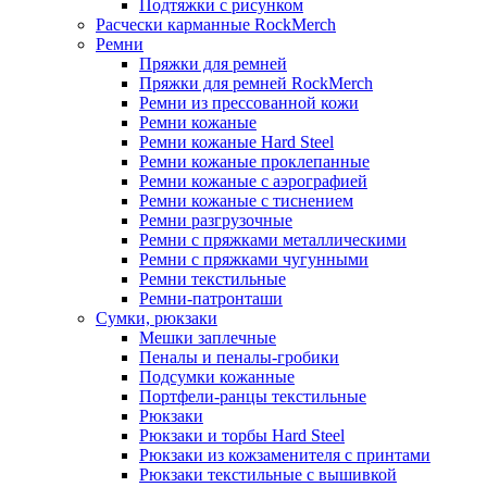
Подтяжки с рисунком
Расчески карманные RockMerch
Ремни
Пряжки для ремней
Пряжки для ремней RockMerch
Ремни из прессованной кожи
Ремни кожаные
Ремни кожаные Hard Steel
Ремни кожаные проклепанные
Ремни кожаные с аэрографией
Ремни кожаные с тиснением
Ремни разгрузочные
Ремни с пряжками металлическими
Ремни с пряжками чугунными
Ремни текстильные
Ремни-патронташи
Сумки, рюкзаки
Мешки заплечные
Пеналы и пеналы-гробики
Подсумки кожанные
Портфели-ранцы текстильные
Рюкзаки
Рюкзаки и торбы Hard Steel
Рюкзаки из кожзаменителя с принтами
Рюкзаки текстильные с вышивкой