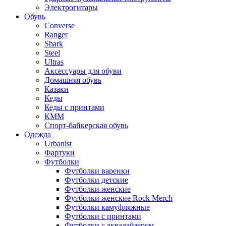
Электрогитары
Обувь
Converse
Ranger
Shark
Steel
Ultras
Аксессуары для обуви
Домашняя обувь
Казаки
Кеды
Кеды с принтами
КММ
Спорт-байкерская обувь
Одежда
Urbanist
Фартуки
Футболки
Футболки варенки
Футболки детские
Футболки женские
Футболки женские Rock Merch
Футболки камуфляжные
Футболки с принтами
Футболки с эквалайзером