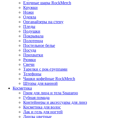
Елочные шары RockMerch
Кружки
Ножи
Одеяла
Органайзеры на стену
Пледы
Подушки
Покрывала
Полотенца
Постельное белье
Посуда
Прихватки
Рюмки
Свечи
Тарелки с рок-группами
Телефоны
Чашки кофейные RockMerch
Шторы для ванной
Косметика
Грим для лица и тела Snazaroo
Губная помада
Контейнеры и аксессуары для линз
Косметика для волос
Лак и гель для ногтей
Линзы цветные