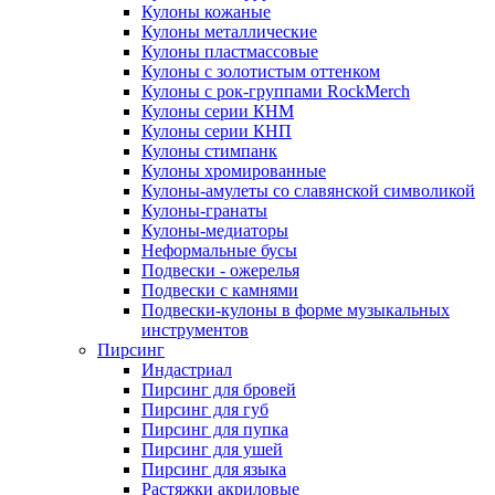
Кулоны кожаные
Кулоны металлические
Кулоны пластмассовые
Кулоны с золотистым оттенком
Кулоны с рок-группами RockMerch
Кулоны серии КНМ
Кулоны серии КНП
Кулоны стимпанк
Кулоны хромированные
Кулоны-амулеты со славянской символикой
Кулоны-гранаты
Кулоны-медиаторы
Неформальные бусы
Подвески - ожерелья
Подвески с камнями
Подвески-кулоны в форме музыкальных
инструментов
Пирсинг
Индастриал
Пирсинг для бровей
Пирсинг для губ
Пирсинг для пупка
Пирсинг для ушей
Пирсинг для языка
Растяжки акриловые