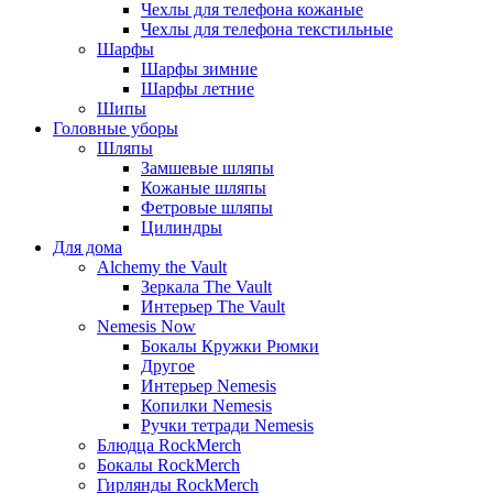
Чехлы для телефона кожаные
Чехлы для телефона текстильные
Шарфы
Шарфы зимние
Шарфы летние
Шипы
Головные уборы
Шляпы
Замшевые шляпы
Кожаные шляпы
Фетровые шляпы
Цилиндры
Для дома
Alchemy the Vault
Зеркала The Vault
Интерьер The Vault
Nemesis Now
Бокалы Кружки Рюмки
Другое
Интерьер Nemesis
Копилки Nemesis
Ручки тетради Nemesis
Блюдца RockMerch
Бокалы RockMerch
Гирлянды RockMerch