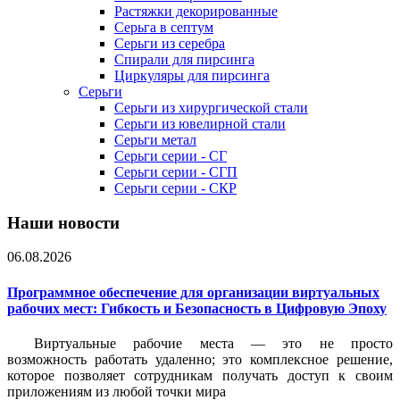
Растяжки декорированные
Серьга в септум
Серьги из серебра
Спирали для пирсинга
Циркуляры для пирсинга
Серьги
Серьги из хирургической стали
Серьги из ювелирной стали
Серьги метал
Серьги серии - СГ
Серьги серии - СГП
Серьги серии - СКР
Наши новости
06.08.2026
Программное обеспечение для организации виртуальных
рабочих мест: Гибкость и Безопасность в Цифровую Эпоху
Виртуальные рабочие места — это не просто
возможность работать удаленно; это комплексное решение,
которое позволяет сотрудникам получать доступ к своим
приложениям из любой точки мира