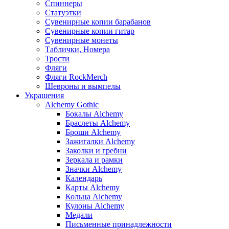
Спиннеры
Статуэтки
Сувенирные копии барабанов
Сувенирные копии гитар
Сувенирные монеты
Таблички, Номера
Трости
Фляги
Фляги RockMerch
Шевроны и вымпелы
Украшения
Alchemy Gothic
Бокалы Alchemy
Браслеты Alchemy
Броши Alchemy
Зажигалки Alchemy
Заколки и гребни
Зеркала и рамки
Значки Alchemy
Календарь
Карты Alchemy
Кольца Alchemy
Кулоны Alchemy
Медали
Письменные принадлежности