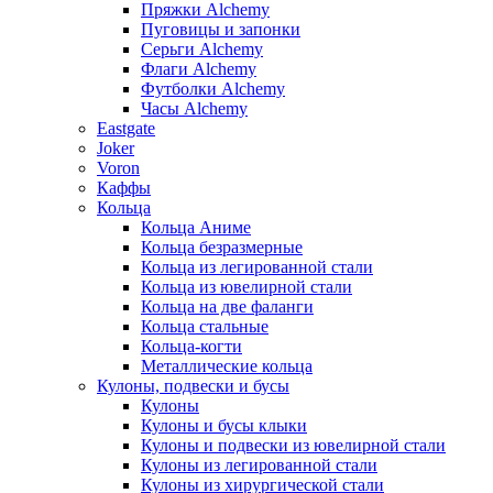
Пряжки Alchemy
Пуговицы и запонки
Серьги Alchemy
Флаги Alchemy
Футболки Alchemy
Часы Alchemy
Eastgate
Joker
Voron
Каффы
Кольца
Кольца Аниме
Кольца безразмерные
Кольца из легированной стали
Кольца из ювелирной стали
Кольца на две фаланги
Кольца стальные
Кольца-когти
Металлические кольца
Кулоны, подвески и бусы
Кулоны
Кулоны и бусы клыки
Кулоны и подвески из ювелирной стали
Кулоны из легированной стали
Кулоны из хирургической стали