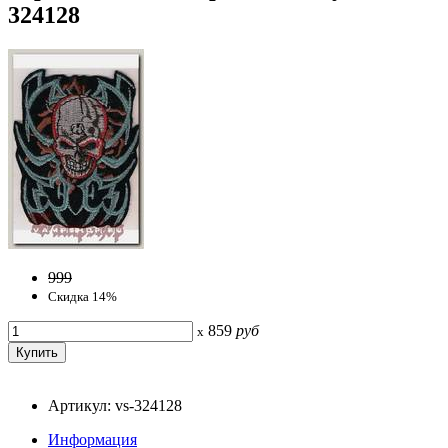
324128
999
Скидка 14%
859
руб
x
Артикул: vs-324128
Информация