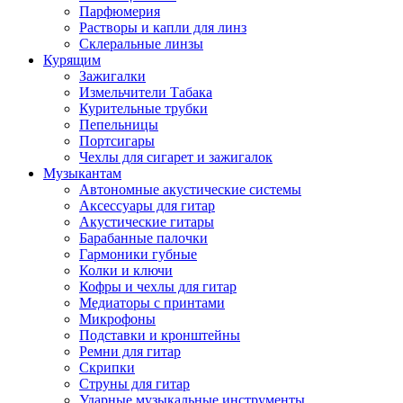
Парфюмерия
Растворы и капли для линз
Склеральные линзы
Курящим
Зажигалки
Измельчители Табака
Курительные трубки
Пепельницы
Портсигары
Чехлы для сигарет и зажигалок
Музыкантам
Автономные акустические системы
Аксессуары для гитар
Акустические гитары
Барабанные палочки
Гармоники губные
Колки и ключи
Кофры и чехлы для гитар
Медиаторы с принтами
Микрофоны
Подставки и кронштейны
Ремни для гитар
Скрипки
Струны для гитар
Ударные музыкальные инструменты