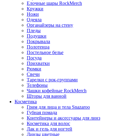
Елочные шары RockMerch
Кружки
Ножи
Одеяла
Органайзеры на стену
Пледы
Подушки
Покрывала
Полотенца
Постельное белье
Посуда
Прихватки
Рюмки
Свечи
Тарелки с рок-группами
Телефоны
Чашки кофейные RockMerch
Шторы для ванной
Косметика
Грим для лица и тела Snazaroo
Губная помада
Контейнеры и аксессуары для линз
Косметика для волос
Лак и гель для ногтей
Линзы цветные