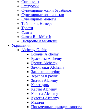
Спиннеры
Статуэтки
Сувенирные копии барабанов
Сувенирные копии гитар
Сувенирные монеты
Таблички, Номера
Трости
Фляги
Фляги RockMerch
Шевроны и вымпелы
Украшения
Alchemy Gothic
Бокалы Alchemy
Браслеты Alchemy
Броши Alchemy
Зажигалки Alchemy
Заколки и гребни
Зеркала и рамки
Значки Alchemy
Календарь
Карты Alchemy
Кольца Alchemy
Кулоны Alchemy
Медали
Письменные принадлежности