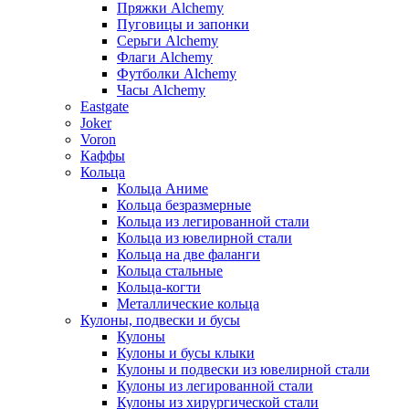
Пряжки Alchemy
Пуговицы и запонки
Серьги Alchemy
Флаги Alchemy
Футболки Alchemy
Часы Alchemy
Eastgate
Joker
Voron
Каффы
Кольца
Кольца Аниме
Кольца безразмерные
Кольца из легированной стали
Кольца из ювелирной стали
Кольца на две фаланги
Кольца стальные
Кольца-когти
Металлические кольца
Кулоны, подвески и бусы
Кулоны
Кулоны и бусы клыки
Кулоны и подвески из ювелирной стали
Кулоны из легированной стали
Кулоны из хирургической стали