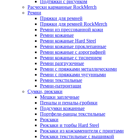
Подтяжки с рисунком
Расчески карманные RockMerch
Ремни
Пряжки для ремней
Пряжки для ремней RockMerch
Ремни из прессованной кожи
Ремни кожаные
Ремни кожаные Hard Steel
Ремни кожаные проклепанные
Ремни кожаные с аэрографией
Ремни кожаные с тиснением
Ремни разгрузочные
Ремни с пряжками металлическими
Ремни с пряжками чугунными
Ремни текстильные
Ремни-патронташи
Сумки, рюкзаки
Мешки заплечные
Пеналы и пеналы-гробики
Подсумки кожанные
Портфели-ранцы текстильные
Рюкзаки
Рюкзаки и торбы Hard Steel
Рюкзаки из кожзаменителя с принтами
Рюкзаки текстильные с вышивкой