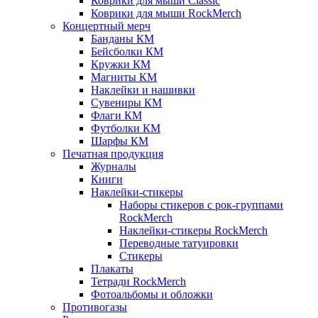
Коврики для мыши Classic
Коврики для мыши RockMerch
Концертный мерч
Банданы КМ
Бейсболки КМ
Кружки КМ
Магниты КМ
Наклейки и нашивки
Сувениры КМ
Флаги КМ
Футболки КМ
Шарфы КМ
Печатная продукция
Журналы
Книги
Наклейки-стикеры
Наборы стикеров с рок-группами
RockMerch
Наклейки-стикеры RockMerch
Переводные татуировки
Стикеры
Плакаты
Тетради RockMerch
Фотоальбомы и обложки
Противогазы