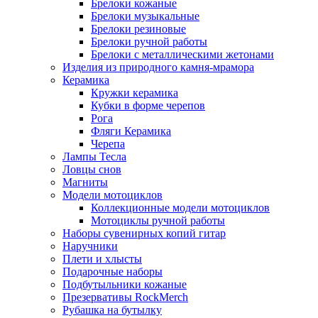
Брелоки кожаные
Брелоки музыкальные
Брелоки резиновые
Брелоки ручной работы
Брелоки с металлическими жетонами
Изделия из природного камня-мрамора
Керамика
Кружки керамика
Кубки в форме черепов
Рога
Фляги Керамика
Черепа
Лампы Тесла
Ловцы снов
Магниты
Модели мотоциклов
Коллекционные модели мотоциклов
Мотоциклы ручной работы
Наборы сувенирных копий гитар
Наручники
Плети и хлысты
Подарочные наборы
Подбутыльники кожаные
Презервативы RockMerch
Рубашка на бутылку