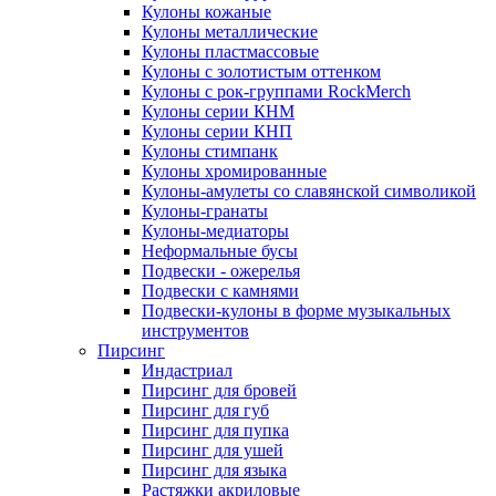
Кулоны кожаные
Кулоны металлические
Кулоны пластмассовые
Кулоны с золотистым оттенком
Кулоны с рок-группами RockMerch
Кулоны серии КНМ
Кулоны серии КНП
Кулоны стимпанк
Кулоны хромированные
Кулоны-амулеты со славянской символикой
Кулоны-гранаты
Кулоны-медиаторы
Неформальные бусы
Подвески - ожерелья
Подвески с камнями
Подвески-кулоны в форме музыкальных
инструментов
Пирсинг
Индастриал
Пирсинг для бровей
Пирсинг для губ
Пирсинг для пупка
Пирсинг для ушей
Пирсинг для языка
Растяжки акриловые