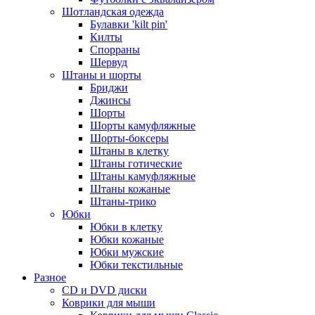
Шотландская одежда
Булавки 'kilt pin'
Килты
Спорраны
Шервуд
Штаны и шорты
Бриджи
Джинсы
Шорты
Шорты камуфляжные
Шорты-боксеры
Штаны в клетку
Штаны готические
Штаны камуфляжные
Штаны кожаные
Штаны-трико
Юбки
Юбки в клетку
Юбки кожаные
Юбки мужские
Юбки текстильные
Разное
CD и DVD диски
Коврики для мыши