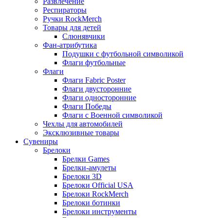
Развлечение
Респираторы
Ручки RockMerch
Товары для детей
Слюнявчики
Фан-атрибутика
Подушки с футбольной символикой
Флаги футбольные
Флаги
Флаги Fabric Poster
Флаги двусторонние
Флаги односторонние
Флаги Победы
Флаги с Военной символикой
Чехлы для автомобилей
Эксклюзивные товары
Сувениры
Брелоки
Брелки Games
Брелки-амулеты
Брелоки 3D
Брелоки Official USA
Брелоки RockMerch
Брелоки ботинки
Брелоки инструменты