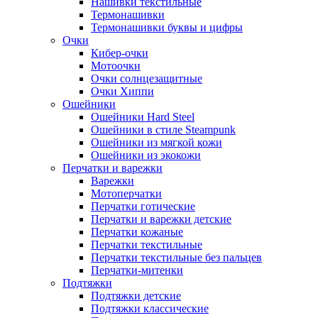
Нашивки текстильные
Термонашивки
Термонашивки буквы и цифры
Очки
Кибер-очки
Мотоочки
Очки солнцезащитные
Очки Хиппи
Ошейники
Ошейники Hard Steel
Ошейники в стиле Steampunk
Ошейники из мягкой кожи
Ошейники из экокожи
Перчатки и варежки
Варежки
Мотоперчатки
Перчатки готические
Перчатки и варежки детские
Перчатки кожаные
Перчатки текстильные
Перчатки текстильные без пальцев
Перчатки-митенки
Подтяжки
Подтяжки детские
Подтяжки классические