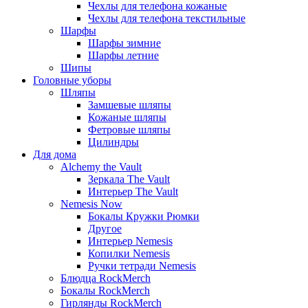
Чехлы для телефона кожаные
Чехлы для телефона текстильные
Шарфы
Шарфы зимние
Шарфы летние
Шипы
Головные уборы
Шляпы
Замшевые шляпы
Кожаные шляпы
Фетровые шляпы
Цилиндры
Для дома
Alchemy the Vault
Зеркала The Vault
Интерьер The Vault
Nemesis Now
Бокалы Кружки Рюмки
Другое
Интерьер Nemesis
Копилки Nemesis
Ручки тетради Nemesis
Блюдца RockMerch
Бокалы RockMerch
Гирлянды RockMerch