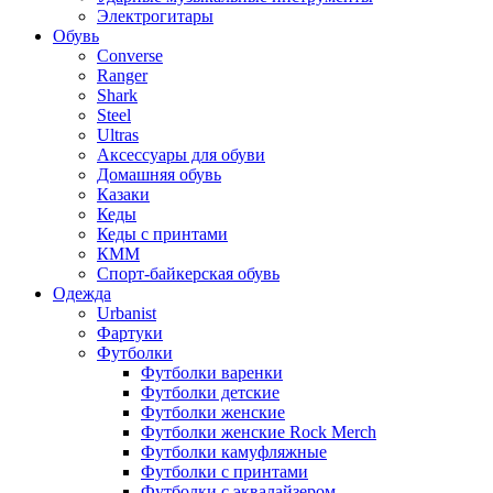
Электрогитары
Обувь
Converse
Ranger
Shark
Steel
Ultras
Аксессуары для обуви
Домашняя обувь
Казаки
Кеды
Кеды с принтами
КММ
Спорт-байкерская обувь
Одежда
Urbanist
Фартуки
Футболки
Футболки варенки
Футболки детские
Футболки женские
Футболки женские Rock Merch
Футболки камуфляжные
Футболки с принтами
Футболки с эквалайзером