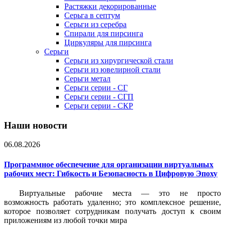
Растяжки декорированные
Серьга в септум
Серьги из серебра
Спирали для пирсинга
Циркуляры для пирсинга
Серьги
Серьги из хирургической стали
Серьги из ювелирной стали
Серьги метал
Серьги серии - СГ
Серьги серии - СГП
Серьги серии - СКР
Наши новости
06.08.2026
Программное обеспечение для организации виртуальных
рабочих мест: Гибкость и Безопасность в Цифровую Эпоху
Виртуальные рабочие места — это не просто
возможность работать удаленно; это комплексное решение,
которое позволяет сотрудникам получать доступ к своим
приложениям из любой точки мира