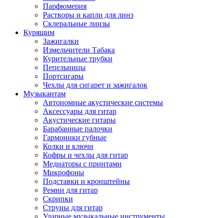
Парфюмерия
Растворы и капли для линз
Склеральные линзы
Курящим
Зажигалки
Измельчители Табака
Курительные трубки
Пепельницы
Портсигары
Чехлы для сигарет и зажигалок
Музыкантам
Автономные акустические системы
Аксессуары для гитар
Акустические гитары
Барабанные палочки
Гармоники губные
Колки и ключи
Кофры и чехлы для гитар
Медиаторы с принтами
Микрофоны
Подставки и кронштейны
Ремни для гитар
Скрипки
Струны для гитар
Ударные музыкальные инструменты