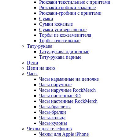
Рюкзаки текстильные с принтами
Рюкзаки-гробики кожаные
Рюкзаки-гробики с принтами
Сумки
Сумки кожаные
Сумки универсальные
Торбы из кожзаменителя
Торбы текстильные
Тату-рукава
Тату-рукава одиночные
Тату-рукава парные
Цепи
Цепи на шею
Часы
Часы карманные на цепочке
Часы наручные
Часы наручные RockMerch
Часы настенные 3D
Часы настенные RockMerch
Часы-браслеты
Часы-брелки
Часы-кольца
Часы-кулоны
Чехлы для телефонов
Чехлы для Apple iPhone