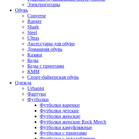
Электрогитары
Обувь
Converse
Ranger
Shark
Steel
Ultras
Аксессуары для обуви
Домашняя обувь
Казаки
Кеды
Кеды с принтами
КММ
Спорт-байкерская обувь
Одежда
Urbanist
Фартуки
Футболки
Футболки варенки
Футболки детские
Футболки женские
Футболки женские Rock Merch
Футболки камуфляжные
Футболки с принтами
Футболки с эквалайзером