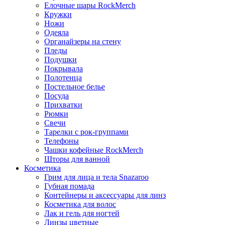
Елочные шары RockMerch
Кружки
Ножи
Одеяла
Органайзеры на стену
Пледы
Подушки
Покрывала
Полотенца
Постельное белье
Посуда
Прихватки
Рюмки
Свечи
Тарелки с рок-группами
Телефоны
Чашки кофейные RockMerch
Шторы для ванной
Косметика
Грим для лица и тела Snazaroo
Губная помада
Контейнеры и аксессуары для линз
Косметика для волос
Лак и гель для ногтей
Линзы цветные