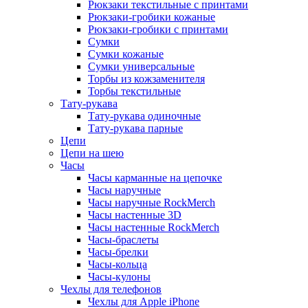
Рюкзаки текстильные с принтами
Рюкзаки-гробики кожаные
Рюкзаки-гробики с принтами
Сумки
Сумки кожаные
Сумки универсальные
Торбы из кожзаменителя
Торбы текстильные
Тату-рукава
Тату-рукава одиночные
Тату-рукава парные
Цепи
Цепи на шею
Часы
Часы карманные на цепочке
Часы наручные
Часы наручные RockMerch
Часы настенные 3D
Часы настенные RockMerch
Часы-браслеты
Часы-брелки
Часы-кольца
Часы-кулоны
Чехлы для телефонов
Чехлы для Apple iPhone