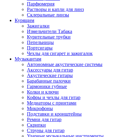
Парфюмерия
Растворы и капли для линз
Склеральные линзы
Курящим
Зажигалки
Измельчители Табака
Курительные трубки
Пепельницы
Портсигары
Чехлы для сигарет и зажигалок
Музыкантам
Автономные акустические системы
Аксессуары для гитар
Акустические гитары
Барабанные палочки
Гармоники губные
Колки и ключи
Кофры и чехлы для гитар
Медиаторы с принтами
Микрофоны
Подставки и кронштейны
Ремни для гитар
Скрипки
Струны для гитар
Ударные музыкальные инструменты