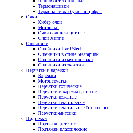
Нашивки текстильные
Термонашивки
Термонашивки буквы и цифры
Очки
Кибер-очки
Мотоочки
Очки солнцезащитные
Очки Хиппи
Ошейники
Ошейники Hard Steel
Ошейники в стиле Steampunk
Ошейники из мягкой кожи
Ошейники из экокожи
Перчатки и варежки
Варежки
Мотоперчатки
Перчатки готические
Перчатки и варежки детские
Перчатки кожаные
Перчатки текстильные
Перчатки текстильные без пальцев
Перчатки-митенки
Подтяжки
Подтяжки детские
Подтяжки классические