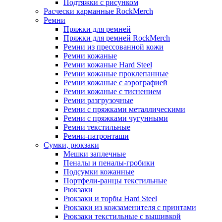
Подтяжки с рисунком
Расчески карманные RockMerch
Ремни
Пряжки для ремней
Пряжки для ремней RockMerch
Ремни из прессованной кожи
Ремни кожаные
Ремни кожаные Hard Steel
Ремни кожаные проклепанные
Ремни кожаные с аэрографией
Ремни кожаные с тиснением
Ремни разгрузочные
Ремни с пряжками металлическими
Ремни с пряжками чугунными
Ремни текстильные
Ремни-патронташи
Сумки, рюкзаки
Мешки заплечные
Пеналы и пеналы-гробики
Подсумки кожанные
Портфели-ранцы текстильные
Рюкзаки
Рюкзаки и торбы Hard Steel
Рюкзаки из кожзаменителя с принтами
Рюкзаки текстильные с вышивкой