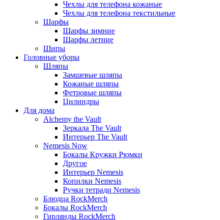
Чехлы для телефона кожаные
Чехлы для телефона текстильные
Шарфы
Шарфы зимние
Шарфы летние
Шипы
Головные уборы
Шляпы
Замшевые шляпы
Кожаные шляпы
Фетровые шляпы
Цилиндры
Для дома
Alchemy the Vault
Зеркала The Vault
Интерьер The Vault
Nemesis Now
Бокалы Кружки Рюмки
Другое
Интерьер Nemesis
Копилки Nemesis
Ручки тетради Nemesis
Блюдца RockMerch
Бокалы RockMerch
Гирлянды RockMerch