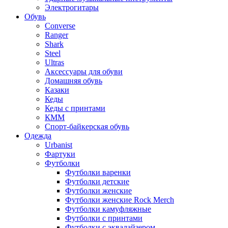
Электрогитары
Обувь
Converse
Ranger
Shark
Steel
Ultras
Аксессуары для обуви
Домашняя обувь
Казаки
Кеды
Кеды с принтами
КММ
Спорт-байкерская обувь
Одежда
Urbanist
Фартуки
Футболки
Футболки варенки
Футболки детские
Футболки женские
Футболки женские Rock Merch
Футболки камуфляжные
Футболки с принтами
Футболки с эквалайзером