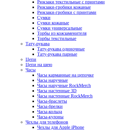
Рюкзаки текстильные с принтами
Рюкзаки-гробики кожаные
Рюкзаки-гробики с принтами
Сумки
Сумки кожаные
Сумки универсальные
Торбы из кожзаменителя
Торбы текстильные
Тату-рукава
Тату-рукава одиночные
Тату-рукава парные
Цепи
Цепи на шею
Часы
Часы карманные на цепочке
Часы наручные
Часы наручные RockMerch
Часы настенные 3D
Часы настенные RockMerch
Часы-браслеты
Часы-брелки
Часы-кольца
Часы-кулоны
Чехлы для телефонов
Чехлы для Apple iPhone