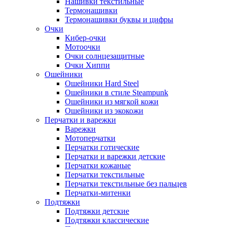
Нашивки текстильные
Термонашивки
Термонашивки буквы и цифры
Очки
Кибер-очки
Мотоочки
Очки солнцезащитные
Очки Хиппи
Ошейники
Ошейники Hard Steel
Ошейники в стиле Steampunk
Ошейники из мягкой кожи
Ошейники из экокожи
Перчатки и варежки
Варежки
Мотоперчатки
Перчатки готические
Перчатки и варежки детские
Перчатки кожаные
Перчатки текстильные
Перчатки текстильные без пальцев
Перчатки-митенки
Подтяжки
Подтяжки детские
Подтяжки классические