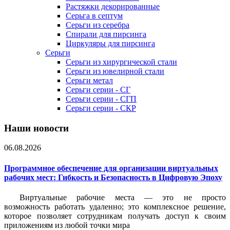
Растяжки декорированные
Серьга в септум
Серьги из серебра
Спирали для пирсинга
Циркуляры для пирсинга
Серьги
Серьги из хирургической стали
Серьги из ювелирной стали
Серьги метал
Серьги серии - СГ
Серьги серии - СГП
Серьги серии - СКР
Наши новости
06.08.2026
Программное обеспечение для организации виртуальных
рабочих мест: Гибкость и Безопасность в Цифровую Эпоху
Виртуальные рабочие места — это не просто
возможность работать удаленно; это комплексное решение,
которое позволяет сотрудникам получать доступ к своим
приложениям из любой точки мира