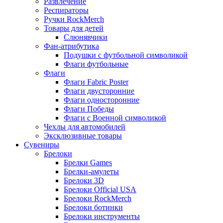
Развлечение
Респираторы
Ручки RockMerch
Товары для детей
Слюнявчики
Фан-атрибутика
Подушки с футбольной символикой
Флаги футбольные
Флаги
Флаги Fabric Poster
Флаги двусторонние
Флаги односторонние
Флаги Победы
Флаги с Военной символикой
Чехлы для автомобилей
Эксклюзивные товары
Сувениры
Брелоки
Брелки Games
Брелки-амулеты
Брелоки 3D
Брелоки Official USA
Брелоки RockMerch
Брелоки ботинки
Брелоки инструменты