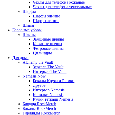
Чехлы для телефона кожаные
Чехлы для телефона текстильные
Шарфы
Шарфы зимние
Шарфы летние
Шипы
Головные уборы
Шляпы
Замшевые шляпы
Кожаные шляпы
Фетровые шляпы
Цилиндры
Для дома
Alchemy the Vault
Зеркала The Vault
Интерьер The Vault
Nemesis Now
Бокалы Кружки Рюмки
Другое
Интерьер Nemesis
Копилки Nemesis
Ручки тетради Nemesis
Блюдца RockMerch
Бокалы RockMerch
Гирлянды RockMerch