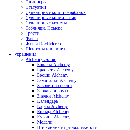
Спиннеры
Статуэтки
Сувенирные копии барабанов
Сувенирные копии гитар
Сувенирные монеты
Таблички, Номера
Трости
Фляги
Фляги RockMerch
Шевроны и вымпелы
Украшения
Alchemy Gothic
Бокалы Alchemy
Браслеты Alchemy
Броши Alchemy
Зажигалки Alchemy
Заколки и гребни
Зеркала и рамки
Значки Alchemy
Календарь
Карты Alchemy
Кольца Alchemy
Кулоны Alchemy
Медали
Письменные принадлежности