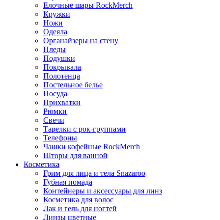
Елочные шары RockMerch
Кружки
Ножи
Одеяла
Органайзеры на стену
Пледы
Подушки
Покрывала
Полотенца
Постельное белье
Посуда
Прихватки
Рюмки
Свечи
Тарелки с рок-группами
Телефоны
Чашки кофейные RockMerch
Шторы для ванной
Косметика
Грим для лица и тела Snazaroo
Губная помада
Контейнеры и аксессуары для линз
Косметика для волос
Лак и гель для ногтей
Линзы цветные