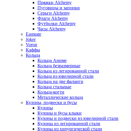
Пряжки Alchemy
Пуговицы и запонки
Серьги Alchemy
Флаги Alchemy
Футболки Alchemy
Часы Alchemy
Eastgate
Joker
Voron
Каффы
Кольца
Кольца Аниме
Кольца безразмерные
Кольца из легированной стали
Кольца из ювелирной стали
Кольца на две фаланги
Кольца стальные
Кольца-когти
Металлические кольца
Кулоны, подвески и бусы
Кулоны
Кулоны и бусы клыки
Кулоны и подвески из ювелирной стали
Кулоны из легированной стали
Кулоны из хирургической стали