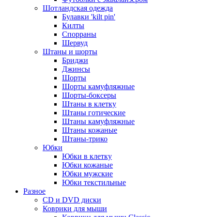
Шотландская одежда
Булавки 'kilt pin'
Килты
Спорраны
Шервуд
Штаны и шорты
Бриджи
Джинсы
Шорты
Шорты камуфляжные
Шорты-боксеры
Штаны в клетку
Штаны готические
Штаны камуфляжные
Штаны кожаные
Штаны-трико
Юбки
Юбки в клетку
Юбки кожаные
Юбки мужские
Юбки текстильные
Разное
CD и DVD диски
Коврики для мыши