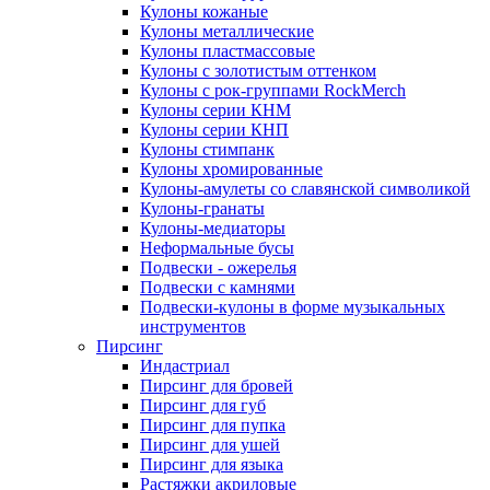
Кулоны кожаные
Кулоны металлические
Кулоны пластмассовые
Кулоны с золотистым оттенком
Кулоны с рок-группами RockMerch
Кулоны серии КНМ
Кулоны серии КНП
Кулоны стимпанк
Кулоны хромированные
Кулоны-амулеты со славянской символикой
Кулоны-гранаты
Кулоны-медиаторы
Неформальные бусы
Подвески - ожерелья
Подвески с камнями
Подвески-кулоны в форме музыкальных
инструментов
Пирсинг
Индастриал
Пирсинг для бровей
Пирсинг для губ
Пирсинг для пупка
Пирсинг для ушей
Пирсинг для языка
Растяжки акриловые