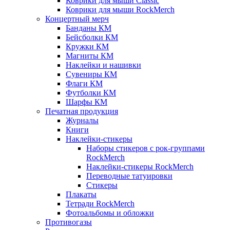
Коврики для мыши Classic
Коврики для мыши RockMerch
Концертный мерч
Банданы КМ
Бейсболки КМ
Кружки КМ
Магниты КМ
Наклейки и нашивки
Сувениры КМ
Флаги КМ
Футболки КМ
Шарфы КМ
Печатная продукция
Журналы
Книги
Наклейки-стикеры
Наборы стикеров с рок-группами
RockMerch
Наклейки-стикеры RockMerch
Переводные татуировки
Стикеры
Плакаты
Тетради RockMerch
Фотоальбомы и обложки
Противогазы