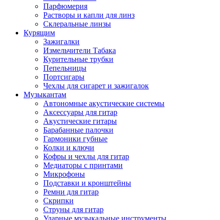
Парфюмерия
Растворы и капли для линз
Склеральные линзы
Курящим
Зажигалки
Измельчители Табака
Курительные трубки
Пепельницы
Портсигары
Чехлы для сигарет и зажигалок
Музыкантам
Автономные акустические системы
Аксессуары для гитар
Акустические гитары
Барабанные палочки
Гармоники губные
Колки и ключи
Кофры и чехлы для гитар
Медиаторы с принтами
Микрофоны
Подставки и кронштейны
Ремни для гитар
Скрипки
Струны для гитар
Ударные музыкальные инструменты