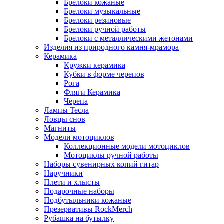
Брелоки кожаные
Брелоки музыкальные
Брелоки резиновые
Брелоки ручной работы
Брелоки с металлическими жетонами
Изделия из природного камня-мрамора
Керамика
Кружки керамика
Кубки в форме черепов
Рога
Фляги Керамика
Черепа
Лампы Тесла
Ловцы снов
Магниты
Модели мотоциклов
Коллекционные модели мотоциклов
Мотоциклы ручной работы
Наборы сувенирных копий гитар
Наручники
Плети и хлысты
Подарочные наборы
Подбутыльники кожаные
Презервативы RockMerch
Рубашка на бутылку