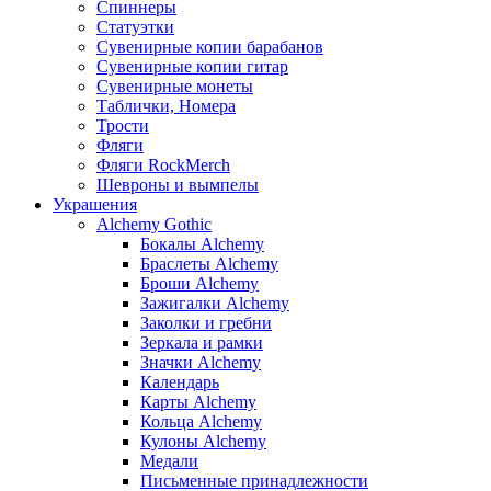
Спиннеры
Статуэтки
Сувенирные копии барабанов
Сувенирные копии гитар
Сувенирные монеты
Таблички, Номера
Трости
Фляги
Фляги RockMerch
Шевроны и вымпелы
Украшения
Alchemy Gothic
Бокалы Alchemy
Браслеты Alchemy
Броши Alchemy
Зажигалки Alchemy
Заколки и гребни
Зеркала и рамки
Значки Alchemy
Календарь
Карты Alchemy
Кольца Alchemy
Кулоны Alchemy
Медали
Письменные принадлежности