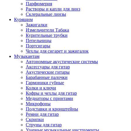
Парфюмерия
Растворы и капли для линз
Склеральные линзы
Курящим
Зажигалки
Измельчители Табака
Курительные трубки
Пепельницы
Портсигары
Чехлы для сигарет и зажигалок
Музыкантам
Автономные акустические системы
Аксессуары для гитар
Акустические гитары
Барабанные палочки
Гармоники губные
Колки и ключи
Кофры и чехлы для гитар
Медиаторы с принтами
Микрофоны
Подставки и кронштейны
Ремни для гитар
Скрипки
Струны для гитар
Ударные музыкальные инструменты