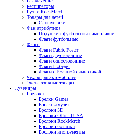
Развлечение
Респираторы
Ручки RockMerch
Товары для детей
Слюнявчики
Фан-атрибутика
Подушки с футбольной символикой
Флаги футбольные
Флаги
Флаги Fabric Poster
Флаги двусторонние
Флаги односторонние
Флаги Победы
Флаги с Военной символикой
Чехлы для автомобилей
Эксклюзивные товары
Сувениры
Брелоки
Брелки Games
Брелки-амулеты
Брелоки 3D
Брелоки Official USA
Брелоки RockMerch
Брелоки ботинки
Брелоки инструменты