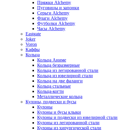
Пряжки Alchemy
Пуговицы и запонки
Серьги Alchemy
Флаги Alchemy
Футболки Alchemy
Часы Alchemy
Eastgate
Joker
Voron
Каффы
Кольца
Кольца Аниме
Кольца безразмерные
Кольца из легированной стали
Кольца из ювелирной стали
Кольца на две фаланги
Кольца стальные
Кольца-когти
Металлические кольца
Кулоны, подвески и бусы
Кулоны
Кулоны и бусы клыки
Кулоны и подвески из ювелирной стали
Кулоны из легированной стали
Кулоны из хирургической стали