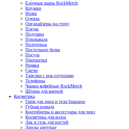
Елочные шары RockMerch
Кружки
Ножи
Одеяла
Органайзеры на стену
Пледы
Подушки
Покрывала
Полотенца
Постельное белье
Посуда
Прихватки
Рюмки
Свечи
Тарелки с рок-группами
Телефоны
Чашки кофейные RockMerch
Шторы для ванной
Косметика
Грим для лица и тела Snazaroo
Губная помада
Контейнеры и аксессуары для линз
Косметика для волос
Лак и гель для ногтей
Линзы цветные