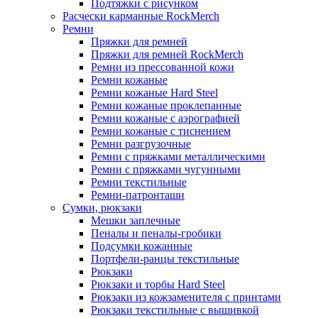
Подтяжки с рисунком
Расчески карманные RockMerch
Ремни
Пряжки для ремней
Пряжки для ремней RockMerch
Ремни из прессованной кожи
Ремни кожаные
Ремни кожаные Hard Steel
Ремни кожаные проклепанные
Ремни кожаные с аэрографией
Ремни кожаные с тиснением
Ремни разгрузочные
Ремни с пряжками металлическими
Ремни с пряжками чугунными
Ремни текстильные
Ремни-патронташи
Сумки, рюкзаки
Мешки заплечные
Пеналы и пеналы-гробики
Подсумки кожанные
Портфели-ранцы текстильные
Рюкзаки
Рюкзаки и торбы Hard Steel
Рюкзаки из кожзаменителя с принтами
Рюкзаки текстильные с вышивкой