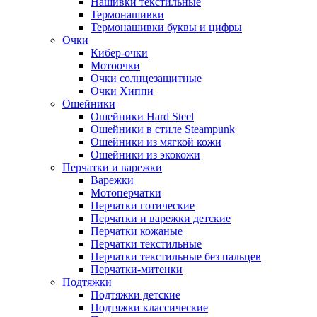
Нашивки текстильные
Термонашивки
Термонашивки буквы и цифры
Очки
Кибер-очки
Мотоочки
Очки солнцезащитные
Очки Хиппи
Ошейники
Ошейники Hard Steel
Ошейники в стиле Steampunk
Ошейники из мягкой кожи
Ошейники из экокожи
Перчатки и варежки
Варежки
Мотоперчатки
Перчатки готические
Перчатки и варежки детские
Перчатки кожаные
Перчатки текстильные
Перчатки текстильные без пальцев
Перчатки-митенки
Подтяжки
Подтяжки детские
Подтяжки классические