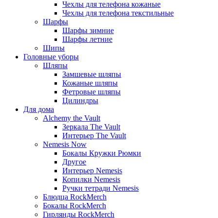
Чехлы для телефона кожаные
Чехлы для телефона текстильные
Шарфы
Шарфы зимние
Шарфы летние
Шипы
Головные уборы
Шляпы
Замшевые шляпы
Кожаные шляпы
Фетровые шляпы
Цилиндры
Для дома
Alchemy the Vault
Зеркала The Vault
Интерьер The Vault
Nemesis Now
Бокалы Кружки Рюмки
Другое
Интерьер Nemesis
Копилки Nemesis
Ручки тетради Nemesis
Блюдца RockMerch
Бокалы RockMerch
Гирлянды RockMerch