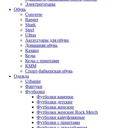
Электрогитары
Обувь
Converse
Ranger
Shark
Steel
Ultras
Аксессуары для обуви
Домашняя обувь
Казаки
Кеды
Кеды с принтами
КММ
Спорт-байкерская обувь
Одежда
Urbanist
Фартуки
Футболки
Футболки варенки
Футболки детские
Футболки женские
Футболки женские Rock Merch
Футболки камуфляжные
Футболки с принтами
Футболки с эквалайзером