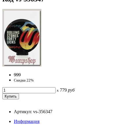
999
Скидка 22%
779
руб
x
Артикул: vs-356347
Информация