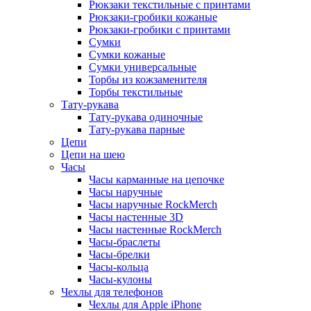
Рюкзаки текстильные с принтами
Рюкзаки-гробики кожаные
Рюкзаки-гробики с принтами
Сумки
Сумки кожаные
Сумки универсальные
Торбы из кожзаменителя
Торбы текстильные
Тату-рукава
Тату-рукава одиночные
Тату-рукава парные
Цепи
Цепи на шею
Часы
Часы карманные на цепочке
Часы наручные
Часы наручные RockMerch
Часы настенные 3D
Часы настенные RockMerch
Часы-браслеты
Часы-брелки
Часы-кольца
Часы-кулоны
Чехлы для телефонов
Чехлы для Apple iPhone