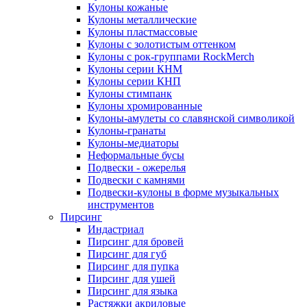
Кулоны кожаные
Кулоны металлические
Кулоны пластмассовые
Кулоны с золотистым оттенком
Кулоны с рок-группами RockMerch
Кулоны серии КНМ
Кулоны серии КНП
Кулоны стимпанк
Кулоны хромированные
Кулоны-амулеты со славянской символикой
Кулоны-гранаты
Кулоны-медиаторы
Неформальные бусы
Подвески - ожерелья
Подвески с камнями
Подвески-кулоны в форме музыкальных
инструментов
Пирсинг
Индастриал
Пирсинг для бровей
Пирсинг для губ
Пирсинг для пупка
Пирсинг для ушей
Пирсинг для языка
Растяжки акриловые