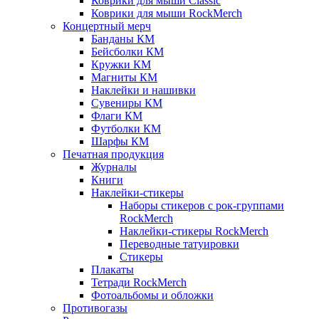
Коврики для мыши Classic
Коврики для мыши RockMerch
Концертный мерч
Банданы КМ
Бейсболки КМ
Кружки КМ
Магниты КМ
Наклейки и нашивки
Сувениры КМ
Флаги КМ
Футболки КМ
Шарфы КМ
Печатная продукция
Журналы
Книги
Наклейки-стикеры
Наборы стикеров с рок-группами
RockMerch
Наклейки-стикеры RockMerch
Переводные татуировки
Стикеры
Плакаты
Тетради RockMerch
Фотоальбомы и обложки
Противогазы