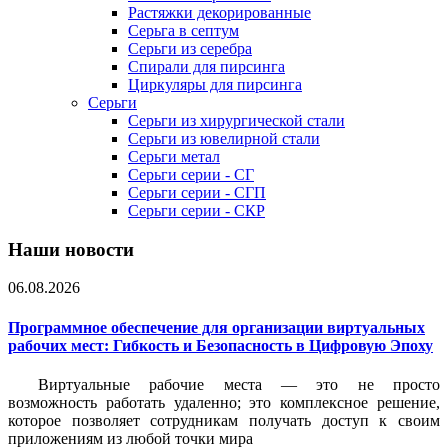
Растяжки декорированные
Серьга в септум
Серьги из серебра
Спирали для пирсинга
Циркуляры для пирсинга
Серьги
Серьги из хирургической стали
Серьги из ювелирной стали
Серьги метал
Серьги серии - СГ
Серьги серии - СГП
Серьги серии - СКР
Наши новости
06.08.2026
Программное обеспечение для организации виртуальных
рабочих мест: Гибкость и Безопасность в Цифровую Эпоху
Виртуальные рабочие места — это не просто
возможность работать удаленно; это комплексное решение,
которое позволяет сотрудникам получать доступ к своим
приложениям из любой точки мира