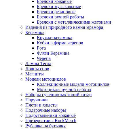
Брелоки кожаные
Брелоки музыкальные
Брелоки резиновые
Брелоки ручной работы
Брелоки с металлическими жетонами
Изделия из природного камня-мрамора
Керамика
Кружки керамика
Кубки в форме черепов
Рога
Фляги Керамика
Черепа
Лампы Тесла
Ловцы снов
Магниты
Модели мотоциклов
Коллекционные модели мотоциклов
Мотоциклы ручной работы
Наборы сувенирных копий гитар
Наручники
Плети и хлысты
Подарочные наборы
Подбутыльники кожаные
Презервативы RockMerch
Рубашка на бутылку