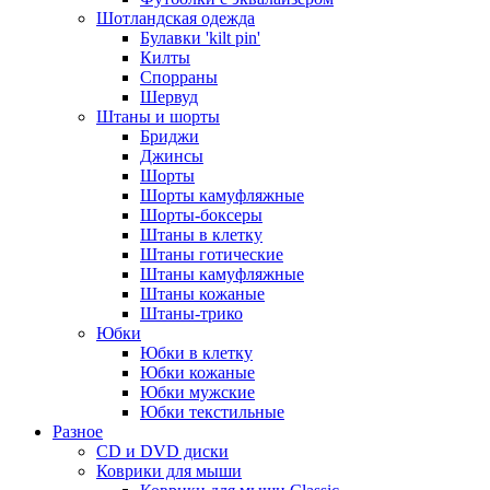
Шотландская одежда
Булавки 'kilt pin'
Килты
Спорраны
Шервуд
Штаны и шорты
Бриджи
Джинсы
Шорты
Шорты камуфляжные
Шорты-боксеры
Штаны в клетку
Штаны готические
Штаны камуфляжные
Штаны кожаные
Штаны-трико
Юбки
Юбки в клетку
Юбки кожаные
Юбки мужские
Юбки текстильные
Разное
CD и DVD диски
Коврики для мыши