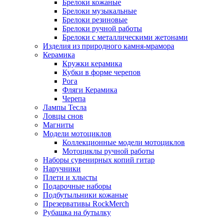
Брелоки кожаные
Брелоки музыкальные
Брелоки резиновые
Брелоки ручной работы
Брелоки с металлическими жетонами
Изделия из природного камня-мрамора
Керамика
Кружки керамика
Кубки в форме черепов
Рога
Фляги Керамика
Черепа
Лампы Тесла
Ловцы снов
Магниты
Модели мотоциклов
Коллекционные модели мотоциклов
Мотоциклы ручной работы
Наборы сувенирных копий гитар
Наручники
Плети и хлысты
Подарочные наборы
Подбутыльники кожаные
Презервативы RockMerch
Рубашка на бутылку