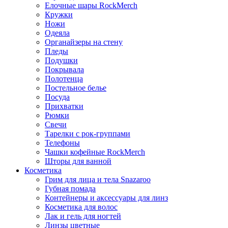
Елочные шары RockMerch
Кружки
Ножи
Одеяла
Органайзеры на стену
Пледы
Подушки
Покрывала
Полотенца
Постельное белье
Посуда
Прихватки
Рюмки
Свечи
Тарелки с рок-группами
Телефоны
Чашки кофейные RockMerch
Шторы для ванной
Косметика
Грим для лица и тела Snazaroo
Губная помада
Контейнеры и аксессуары для линз
Косметика для волос
Лак и гель для ногтей
Линзы цветные