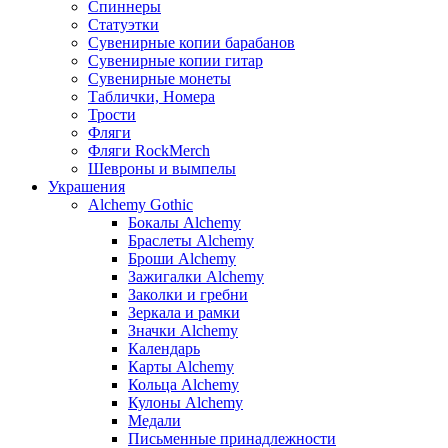
Спиннеры
Статуэтки
Сувенирные копии барабанов
Сувенирные копии гитар
Сувенирные монеты
Таблички, Номера
Трости
Фляги
Фляги RockMerch
Шевроны и вымпелы
Украшения
Alchemy Gothic
Бокалы Alchemy
Браслеты Alchemy
Броши Alchemy
Зажигалки Alchemy
Заколки и гребни
Зеркала и рамки
Значки Alchemy
Календарь
Карты Alchemy
Кольца Alchemy
Кулоны Alchemy
Медали
Письменные принадлежности