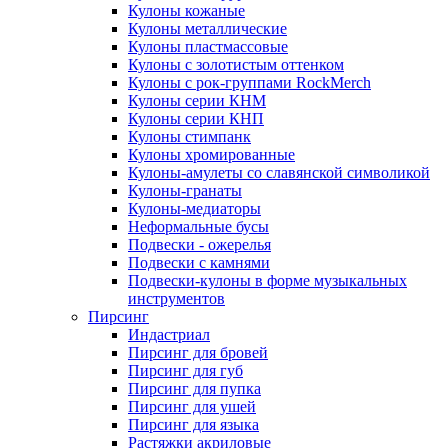
Кулоны кожаные
Кулоны металлические
Кулоны пластмассовые
Кулоны с золотистым оттенком
Кулоны с рок-группами RockMerch
Кулоны серии КНМ
Кулоны серии КНП
Кулоны стимпанк
Кулоны хромированные
Кулоны-амулеты со славянской символикой
Кулоны-гранаты
Кулоны-медиаторы
Неформальные бусы
Подвески - ожерелья
Подвески с камнями
Подвески-кулоны в форме музыкальных
инструментов
Пирсинг
Индастриал
Пирсинг для бровей
Пирсинг для губ
Пирсинг для пупка
Пирсинг для ушей
Пирсинг для языка
Растяжки акриловые