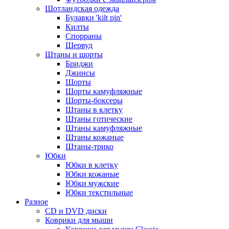
Шотландская одежда
Булавки 'kilt pin'
Килты
Спорраны
Шервуд
Штаны и шорты
Бриджи
Джинсы
Шорты
Шорты камуфляжные
Шорты-боксеры
Штаны в клетку
Штаны готические
Штаны камуфляжные
Штаны кожаные
Штаны-трико
Юбки
Юбки в клетку
Юбки кожаные
Юбки мужские
Юбки текстильные
Разное
CD и DVD диски
Коврики для мыши