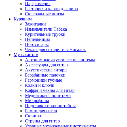
Парфюмерия
Растворы и капли для линз
Склеральные линзы
Курящим
Зажигалки
Измельчители Табака
Курительные трубки
Пепельницы
Портсигары
Чехлы для сигарет и зажигалок
Музыкантам
Автономные акустические системы
Аксессуары для гитар
Акустические гитары
Барабанные палочки
Гармоники губные
Колки и ключи
Кофры и чехлы для гитар
Медиаторы с принтами
Микрофоны
Подставки и кронштейны
Ремни для гитар
Скрипки
Струны для гитар
Ударные музыкальные инструменты