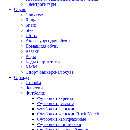
Электрогитары
Обувь
Converse
Ranger
Shark
Steel
Ultras
Аксессуары для обуви
Домашняя обувь
Казаки
Кеды
Кеды с принтами
КММ
Спорт-байкерская обувь
Одежда
Urbanist
Фартуки
Футболки
Футболки варенки
Футболки детские
Футболки женские
Футболки женские Rock Merch
Футболки камуфляжные
Футболки с принтами
Футболки с эквалайзером