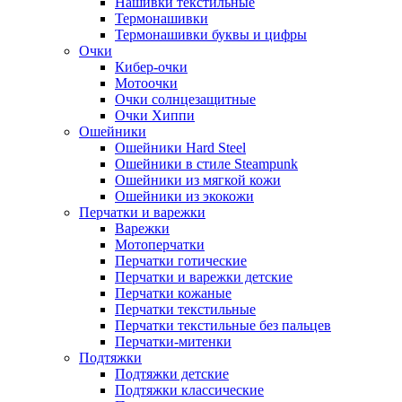
Нашивки текстильные
Термонашивки
Термонашивки буквы и цифры
Очки
Кибер-очки
Мотоочки
Очки солнцезащитные
Очки Хиппи
Ошейники
Ошейники Hard Steel
Ошейники в стиле Steampunk
Ошейники из мягкой кожи
Ошейники из экокожи
Перчатки и варежки
Варежки
Мотоперчатки
Перчатки готические
Перчатки и варежки детские
Перчатки кожаные
Перчатки текстильные
Перчатки текстильные без пальцев
Перчатки-митенки
Подтяжки
Подтяжки детские
Подтяжки классические