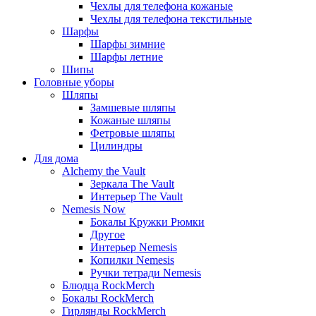
Чехлы для телефона кожаные
Чехлы для телефона текстильные
Шарфы
Шарфы зимние
Шарфы летние
Шипы
Головные уборы
Шляпы
Замшевые шляпы
Кожаные шляпы
Фетровые шляпы
Цилиндры
Для дома
Alchemy the Vault
Зеркала The Vault
Интерьер The Vault
Nemesis Now
Бокалы Кружки Рюмки
Другое
Интерьер Nemesis
Копилки Nemesis
Ручки тетради Nemesis
Блюдца RockMerch
Бокалы RockMerch
Гирлянды RockMerch