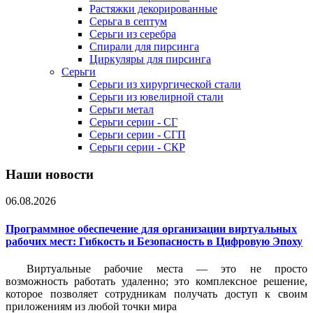
Растяжки декорированные
Серьга в септум
Серьги из серебра
Спирали для пирсинга
Циркуляры для пирсинга
Серьги
Серьги из хирургической стали
Серьги из ювелирной стали
Серьги метал
Серьги серии - СГ
Серьги серии - СГП
Серьги серии - СКР
Наши новости
06.08.2026
Программное обеспечение для организации виртуальных
рабочих мест: Гибкость и Безопасность в Цифровую Эпоху
Виртуальные рабочие места — это не просто
возможность работать удаленно; это комплексное решение,
которое позволяет сотрудникам получать доступ к своим
приложениям из любой точки мира