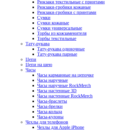
Рюкзаки текстильные с принтами
Рюкзаки-гробики кожаные
Рюкзаки-гробики с принтами
Сумки
Сумки кожаные
Сумки универсальные
Торбы из кожзаменителя
Торбы текстильные
Тату-рукава
Тату-рукава одиночные
Тату-рукава парные
Цепи
Цепи на шею
Часы
Часы карманные на цепочке
Часы наручные
Часы наручные RockMerch
Часы настенные 3D
Часы настенные RockMerch
Часы-браслеты
Часы-брелки
Часы-кольца
Часы-кулоны
Чехлы для телефонов
Чехлы для Apple iPhone