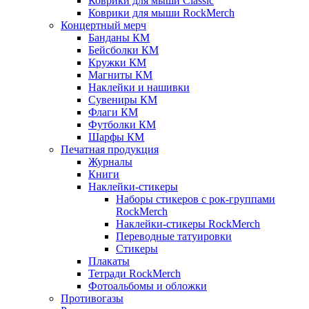
Коврики для мыши Classic
Коврики для мыши RockMerch
Концертный мерч
Банданы КМ
Бейсболки КМ
Кружки КМ
Магниты КМ
Наклейки и нашивки
Сувениры КМ
Флаги КМ
Футболки КМ
Шарфы КМ
Печатная продукция
Журналы
Книги
Наклейки-стикеры
Наборы стикеров с рок-группами
RockMerch
Наклейки-стикеры RockMerch
Переводные татуировки
Стикеры
Плакаты
Тетради RockMerch
Фотоальбомы и обложки
Противогазы