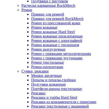
Подтяжки с рисунком
Расчески карманные RockMerch
Ремни
Пряжки для ремней
Пряжки для ремней RockMerch
Ремни из прессованной кожи
Ремни кожаные
Ремни кожаные Hard Steel
Ремни кожаные проклепанные
Ремни кожаные с аэрографией
Ремни кожаные с тиснением
Ремни разгрузочные
Ремни с пряжками металлическими
Ремни с пряжками чугунными
Ремни текстильные
Ремни-патронташи
Сумки, рюкзаки
Мешки заплечные
Пеналы и пеналы-гробики
Подсумки кожанные
Портфели-ранцы текстильные
Рюкзаки
Рюкзаки и торбы Hard Steel
Рюкзаки из кожзаменителя с принтами
Рюкзаки текстильные с вышивкой