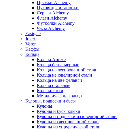
Пряжки Alchemy
Пуговицы и запонки
Серьги Alchemy
Флаги Alchemy
Футболки Alchemy
Часы Alchemy
Eastgate
Joker
Voron
Каффы
Кольца
Кольца Аниме
Кольца безразмерные
Кольца из легированной стали
Кольца из ювелирной стали
Кольца на две фаланги
Кольца стальные
Кольца-когти
Металлические кольца
Кулоны, подвески и бусы
Кулоны
Кулоны и бусы клыки
Кулоны и подвески из ювелирной стали
Кулоны из легированной стали
Кулоны из хирургической стали