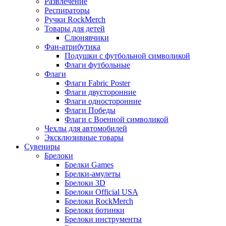
Развлечение
Респираторы
Ручки RockMerch
Товары для детей
Слюнявчики
Фан-атрибутика
Подушки с футбольной символикой
Флаги футбольные
Флаги
Флаги Fabric Poster
Флаги двусторонние
Флаги односторонние
Флаги Победы
Флаги с Военной символикой
Чехлы для автомобилей
Эксклюзивные товары
Сувениры
Брелоки
Брелки Games
Брелки-амулеты
Брелоки 3D
Брелоки Official USA
Брелоки RockMerch
Брелоки ботинки
Брелоки инструменты