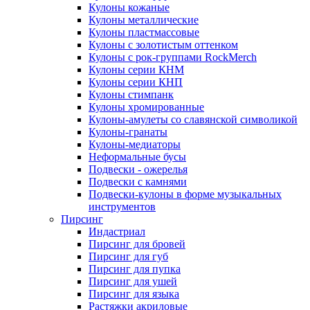
Кулоны кожаные
Кулоны металлические
Кулоны пластмассовые
Кулоны с золотистым оттенком
Кулоны с рок-группами RockMerch
Кулоны серии КНМ
Кулоны серии КНП
Кулоны стимпанк
Кулоны хромированные
Кулоны-амулеты со славянской символикой
Кулоны-гранаты
Кулоны-медиаторы
Неформальные бусы
Подвески - ожерелья
Подвески с камнями
Подвески-кулоны в форме музыкальных
инструментов
Пирсинг
Индастриал
Пирсинг для бровей
Пирсинг для губ
Пирсинг для пупка
Пирсинг для ушей
Пирсинг для языка
Растяжки акриловые