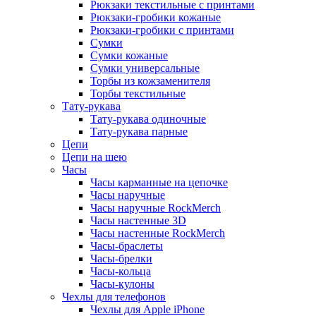
Рюкзаки текстильные с принтами
Рюкзаки-гробики кожаные
Рюкзаки-гробики с принтами
Сумки
Сумки кожаные
Сумки универсальные
Торбы из кожзаменителя
Торбы текстильные
Тату-рукава
Тату-рукава одиночные
Тату-рукава парные
Цепи
Цепи на шею
Часы
Часы карманные на цепочке
Часы наручные
Часы наручные RockMerch
Часы настенные 3D
Часы настенные RockMerch
Часы-браслеты
Часы-брелки
Часы-кольца
Часы-кулоны
Чехлы для телефонов
Чехлы для Apple iPhone