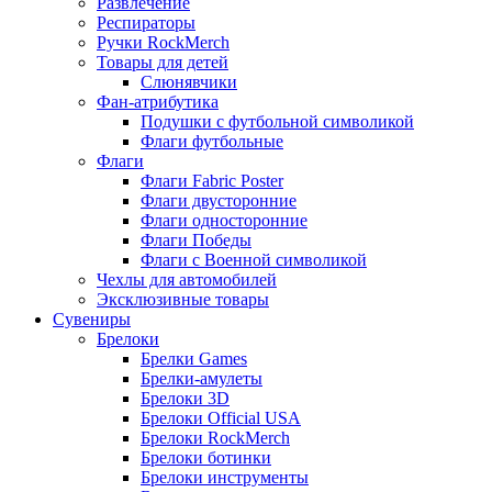
Развлечение
Респираторы
Ручки RockMerch
Товары для детей
Слюнявчики
Фан-атрибутика
Подушки с футбольной символикой
Флаги футбольные
Флаги
Флаги Fabric Poster
Флаги двусторонние
Флаги односторонние
Флаги Победы
Флаги с Военной символикой
Чехлы для автомобилей
Эксклюзивные товары
Сувениры
Брелоки
Брелки Games
Брелки-амулеты
Брелоки 3D
Брелоки Official USA
Брелоки RockMerch
Брелоки ботинки
Брелоки инструменты