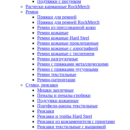
Подтяжки с рисунком
Расчески карманные RockMerch
Ремни
Пряжки для ремней
Пряжки для ремней RockMerch
Ремни из прессованной кожи
Ремни кожаные
Ремни кожаные Hard Steel
Ремни кожаные проклепанные
Ремни кожаные с аэрографией
Ремни кожаные с тиснением
Ремни разгрузочные
Ремни с пряжками металлическими
Ремни с пряжками чугунными
Ремни текстильные
Ремни-патронташи
Сумки, рюкзаки
Мешки заплечные
Пеналы и пеналы-гробики
Подсумки кожанные
Портфели-ранцы текстильные
Рюкзаки
Рюкзаки и торбы Hard Steel
Рюкзаки из кожзаменителя с принтами
Рюкзаки текстильные с вышивкой