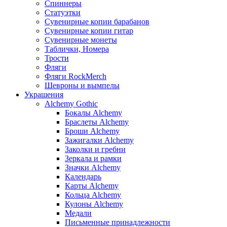
Спиннеры
Статуэтки
Сувенирные копии барабанов
Сувенирные копии гитар
Сувенирные монеты
Таблички, Номера
Трости
Фляги
Фляги RockMerch
Шевроны и вымпелы
Украшения
Alchemy Gothic
Бокалы Alchemy
Браслеты Alchemy
Броши Alchemy
Зажигалки Alchemy
Заколки и гребни
Зеркала и рамки
Значки Alchemy
Календарь
Карты Alchemy
Кольца Alchemy
Кулоны Alchemy
Медали
Письменные принадлежности