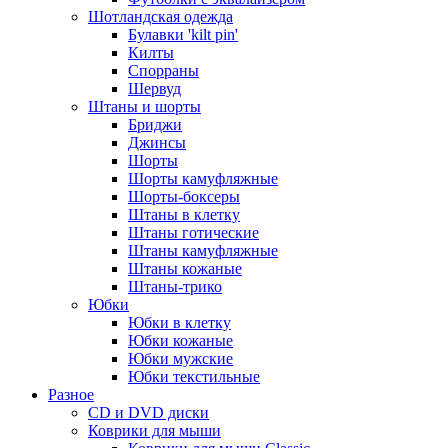
Шотландская одежда
Булавки 'kilt pin'
Килты
Спорраны
Шервуд
Штаны и шорты
Бриджи
Джинсы
Шорты
Шорты камуфляжные
Шорты-боксеры
Штаны в клетку
Штаны готические
Штаны камуфляжные
Штаны кожаные
Штаны-трико
Юбки
Юбки в клетку
Юбки кожаные
Юбки мужские
Юбки текстильные
Разное
CD и DVD диски
Коврики для мыши