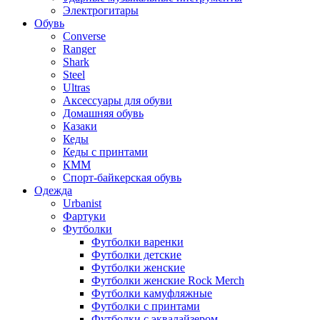
Электрогитары
Обувь
Converse
Ranger
Shark
Steel
Ultras
Аксессуары для обуви
Домашняя обувь
Казаки
Кеды
Кеды с принтами
КММ
Спорт-байкерская обувь
Одежда
Urbanist
Фартуки
Футболки
Футболки варенки
Футболки детские
Футболки женские
Футболки женские Rock Merch
Футболки камуфляжные
Футболки с принтами
Футболки с эквалайзером