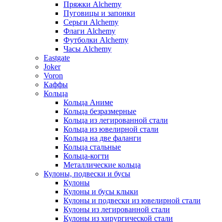
Пряжки Alchemy
Пуговицы и запонки
Серьги Alchemy
Флаги Alchemy
Футболки Alchemy
Часы Alchemy
Eastgate
Joker
Voron
Каффы
Кольца
Кольца Аниме
Кольца безразмерные
Кольца из легированной стали
Кольца из ювелирной стали
Кольца на две фаланги
Кольца стальные
Кольца-когти
Металлические кольца
Кулоны, подвески и бусы
Кулоны
Кулоны и бусы клыки
Кулоны и подвески из ювелирной стали
Кулоны из легированной стали
Кулоны из хирургической стали