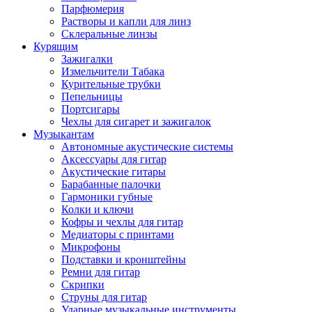
Парфюмерия
Растворы и капли для линз
Склеральные линзы
Курящим
Зажигалки
Измельчители Табака
Курительные трубки
Пепельницы
Портсигары
Чехлы для сигарет и зажигалок
Музыкантам
Автономные акустические системы
Аксессуары для гитар
Акустические гитары
Барабанные палочки
Гармоники губные
Колки и ключи
Кофры и чехлы для гитар
Медиаторы с принтами
Микрофоны
Подставки и кронштейны
Ремни для гитар
Скрипки
Струны для гитар
Ударные музыкальные инструменты