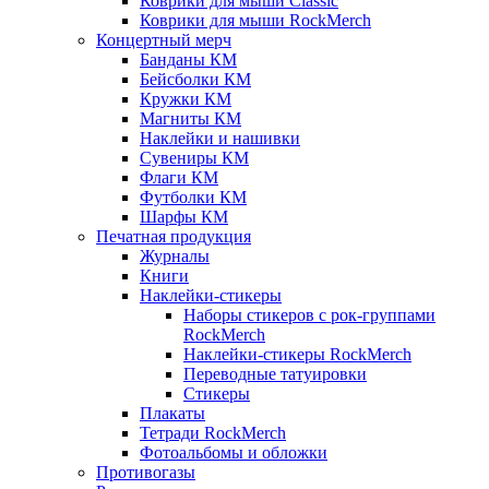
Коврики для мыши Classic
Коврики для мыши RockMerch
Концертный мерч
Банданы КМ
Бейсболки КМ
Кружки КМ
Магниты КМ
Наклейки и нашивки
Сувениры КМ
Флаги КМ
Футболки КМ
Шарфы КМ
Печатная продукция
Журналы
Книги
Наклейки-стикеры
Наборы стикеров с рок-группами
RockMerch
Наклейки-стикеры RockMerch
Переводные татуировки
Стикеры
Плакаты
Тетради RockMerch
Фотоальбомы и обложки
Противогазы