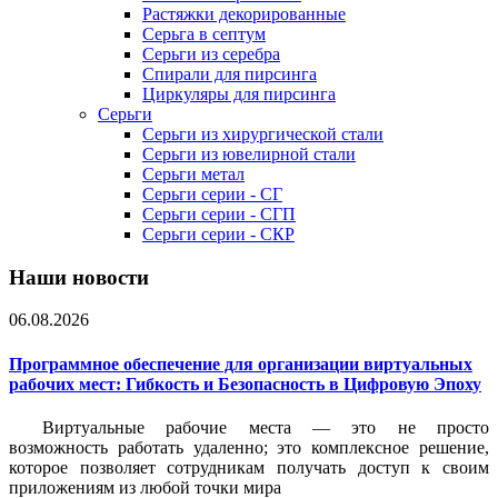
Растяжки декорированные
Серьга в септум
Серьги из серебра
Спирали для пирсинга
Циркуляры для пирсинга
Серьги
Серьги из хирургической стали
Серьги из ювелирной стали
Серьги метал
Серьги серии - СГ
Серьги серии - СГП
Серьги серии - СКР
Наши новости
06.08.2026
Программное обеспечение для организации виртуальных
рабочих мест: Гибкость и Безопасность в Цифровую Эпоху
Виртуальные рабочие места — это не просто
возможность работать удаленно; это комплексное решение,
которое позволяет сотрудникам получать доступ к своим
приложениям из любой точки мира