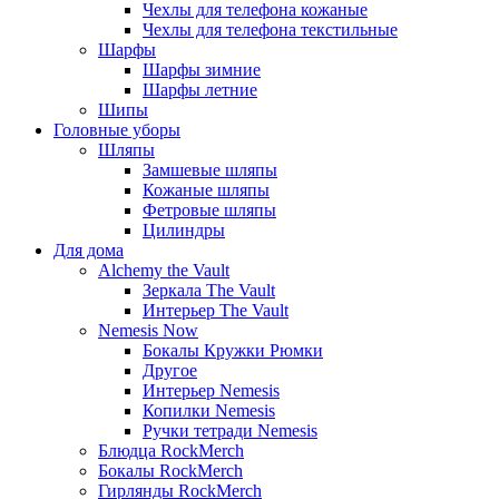
Чехлы для телефона кожаные
Чехлы для телефона текстильные
Шарфы
Шарфы зимние
Шарфы летние
Шипы
Головные уборы
Шляпы
Замшевые шляпы
Кожаные шляпы
Фетровые шляпы
Цилиндры
Для дома
Alchemy the Vault
Зеркала The Vault
Интерьер The Vault
Nemesis Now
Бокалы Кружки Рюмки
Другое
Интерьер Nemesis
Копилки Nemesis
Ручки тетради Nemesis
Блюдца RockMerch
Бокалы RockMerch
Гирлянды RockMerch