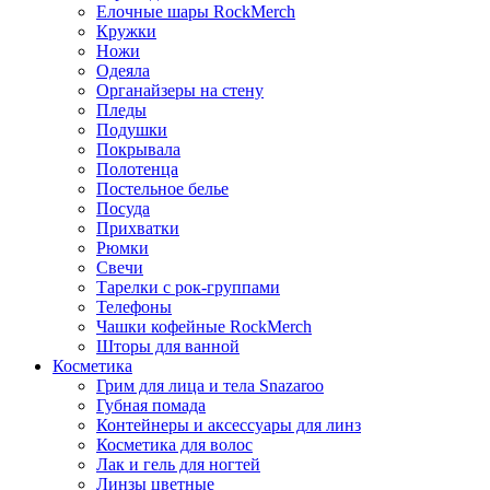
Елочные шары RockMerch
Кружки
Ножи
Одеяла
Органайзеры на стену
Пледы
Подушки
Покрывала
Полотенца
Постельное белье
Посуда
Прихватки
Рюмки
Свечи
Тарелки с рок-группами
Телефоны
Чашки кофейные RockMerch
Шторы для ванной
Косметика
Грим для лица и тела Snazaroo
Губная помада
Контейнеры и аксессуары для линз
Косметика для волос
Лак и гель для ногтей
Линзы цветные