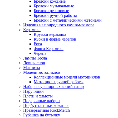
Брелоки кожаные
Брелоки музыкальные
Брелоки резиновые
Брелоки ручной работы
Брелоки с металлическими жетонами
Изделия из природного камня-мрамора
Керамика
Кружки керамика
Кубки в форме черепов
Рога
Фляги Керамика
Черепа
Лампы Тесла
Ловцы снов
Магниты
Модели мотоциклов
Коллекционные модели мотоциклов
Мотоциклы ручной работы
Наборы сувенирных копий гитар
Наручники
Плети и хлысты
Подарочные наборы
Подбутыльники кожаные
Презервативы RockMerch
Рубашка на бутылку