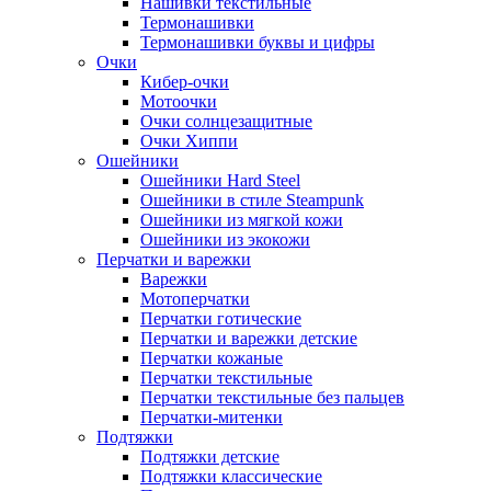
Нашивки текстильные
Термонашивки
Термонашивки буквы и цифры
Очки
Кибер-очки
Мотоочки
Очки солнцезащитные
Очки Хиппи
Ошейники
Ошейники Hard Steel
Ошейники в стиле Steampunk
Ошейники из мягкой кожи
Ошейники из экокожи
Перчатки и варежки
Варежки
Мотоперчатки
Перчатки готические
Перчатки и варежки детские
Перчатки кожаные
Перчатки текстильные
Перчатки текстильные без пальцев
Перчатки-митенки
Подтяжки
Подтяжки детские
Подтяжки классические