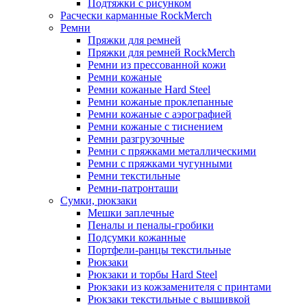
Подтяжки с рисунком
Расчески карманные RockMerch
Ремни
Пряжки для ремней
Пряжки для ремней RockMerch
Ремни из прессованной кожи
Ремни кожаные
Ремни кожаные Hard Steel
Ремни кожаные проклепанные
Ремни кожаные с аэрографией
Ремни кожаные с тиснением
Ремни разгрузочные
Ремни с пряжками металлическими
Ремни с пряжками чугунными
Ремни текстильные
Ремни-патронташи
Сумки, рюкзаки
Мешки заплечные
Пеналы и пеналы-гробики
Подсумки кожанные
Портфели-ранцы текстильные
Рюкзаки
Рюкзаки и торбы Hard Steel
Рюкзаки из кожзаменителя с принтами
Рюкзаки текстильные с вышивкой