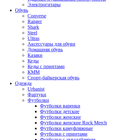
Электрогитары
Обувь
Converse
Ranger
Shark
Steel
Ultras
Аксессуары для обуви
Домашняя обувь
Казаки
Кеды
Кеды с принтами
КММ
Спорт-байкерская обувь
Одежда
Urbanist
Фартуки
Футболки
Футболки варенки
Футболки детские
Футболки женские
Футболки женские Rock Merch
Футболки камуфляжные
Футболки с принтами
Футболки с эквалайзером