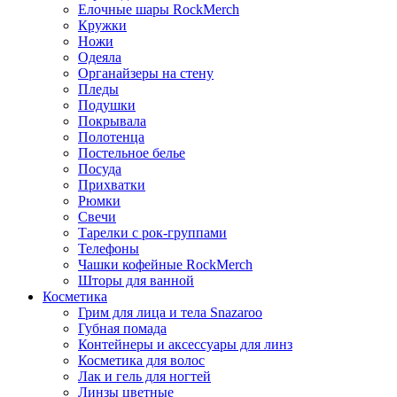
Елочные шары RockMerch
Кружки
Ножи
Одеяла
Органайзеры на стену
Пледы
Подушки
Покрывала
Полотенца
Постельное белье
Посуда
Прихватки
Рюмки
Свечи
Тарелки с рок-группами
Телефоны
Чашки кофейные RockMerch
Шторы для ванной
Косметика
Грим для лица и тела Snazaroo
Губная помада
Контейнеры и аксессуары для линз
Косметика для волос
Лак и гель для ногтей
Линзы цветные