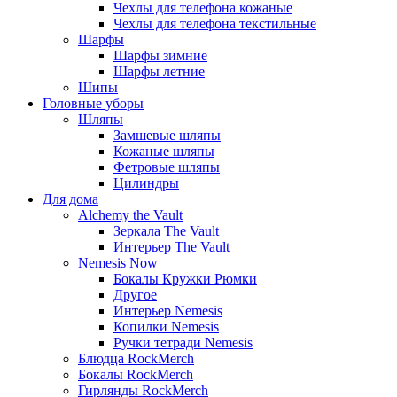
Чехлы для телефона кожаные
Чехлы для телефона текстильные
Шарфы
Шарфы зимние
Шарфы летние
Шипы
Головные уборы
Шляпы
Замшевые шляпы
Кожаные шляпы
Фетровые шляпы
Цилиндры
Для дома
Alchemy the Vault
Зеркала The Vault
Интерьер The Vault
Nemesis Now
Бокалы Кружки Рюмки
Другое
Интерьер Nemesis
Копилки Nemesis
Ручки тетради Nemesis
Блюдца RockMerch
Бокалы RockMerch
Гирлянды RockMerch