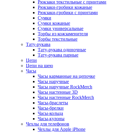
Рюкзаки текстильные с принтами
Рюкзаки-гробики кожаные
Рюкзаки-гробики с принтами
Сумки
Сумки кожаные
Сумки универсальные
Торбы из кожзаменителя
Торбы текстильные
Тату-рукава
Тату-рукава одиночные
Тату-рукава парные
Цепи
Цепи на шею
Часы
Часы карманные на цепочке
Часы наручные
Часы наручные RockMerch
Часы настенные 3D
Часы настенные RockMerch
Часы-браслеты
Часы-брелки
Часы-кольца
Часы-кулоны
Чехлы для телефонов
Чехлы для Apple iPhone