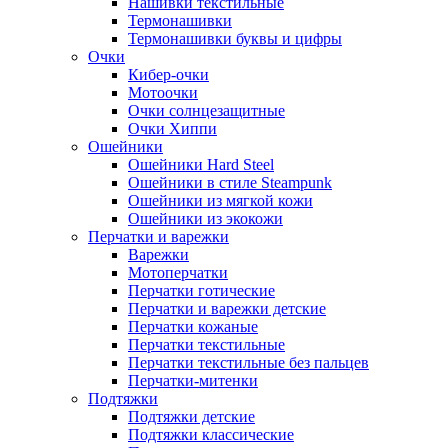
Нашивки текстильные
Термонашивки
Термонашивки буквы и цифры
Очки
Кибер-очки
Мотоочки
Очки солнцезащитные
Очки Хиппи
Ошейники
Ошейники Hard Steel
Ошейники в стиле Steampunk
Ошейники из мягкой кожи
Ошейники из экокожи
Перчатки и варежки
Варежки
Мотоперчатки
Перчатки готические
Перчатки и варежки детские
Перчатки кожаные
Перчатки текстильные
Перчатки текстильные без пальцев
Перчатки-митенки
Подтяжки
Подтяжки детские
Подтяжки классические