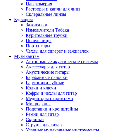
Парфюмерия
Растворы и капли для линз
Склеральные линзы
Курящим
Зажигалки
Измельчители Табака
Курительные трубки
Пепельницы
Портсигары
Чехлы для сигарет и зажигалок
Музыкантам
Автономные акустические системы
Аксессуары для гитар
Акустические гитары
Барабанные палочки
Гармоники губные
Колки и ключи
Кофры и чехлы для гитар
Медиаторы с принтами
Микрофоны
Подставки и кронштейны
Ремни для гитар
Скрипки
Струны для гитар
Ударные музыкальные инструменты