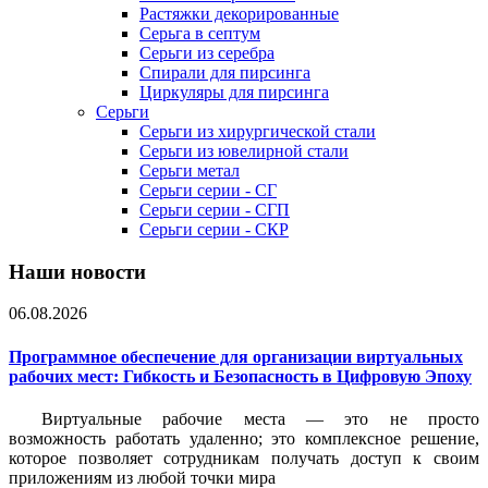
Растяжки декорированные
Серьга в септум
Серьги из серебра
Спирали для пирсинга
Циркуляры для пирсинга
Серьги
Серьги из хирургической стали
Серьги из ювелирной стали
Серьги метал
Серьги серии - СГ
Серьги серии - СГП
Серьги серии - СКР
Наши новости
06.08.2026
Программное обеспечение для организации виртуальных
рабочих мест: Гибкость и Безопасность в Цифровую Эпоху
Виртуальные рабочие места — это не просто
возможность работать удаленно; это комплексное решение,
которое позволяет сотрудникам получать доступ к своим
приложениям из любой точки мира