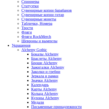
Спиннеры
Статуэтки
Сувенирные копии барабанов
Сувенирные копии гитар
Сувенирные монеты
Таблички, Номера
Трости
Фляги
Фляги RockMerch
Шевроны и вымпелы
Украшения
Alchemy Gothic
Бокалы Alchemy
Браслеты Alchemy
Броши Alchemy
Зажигалки Alchemy
Заколки и гребни
Зеркала и рамки
Значки Alchemy
Календарь
Карты Alchemy
Кольца Alchemy
Кулоны Alchemy
Медали
Письменные принадлежности