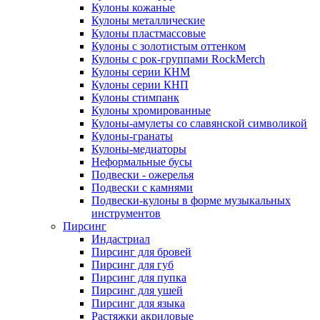
Кулоны кожаные
Кулоны металлические
Кулоны пластмассовые
Кулоны с золотистым оттенком
Кулоны с рок-группами RockMerch
Кулоны серии КНМ
Кулоны серии КНП
Кулоны стимпанк
Кулоны хромированные
Кулоны-амулеты со славянской символикой
Кулоны-гранаты
Кулоны-медиаторы
Неформальные бусы
Подвески - ожерелья
Подвески с камнями
Подвески-кулоны в форме музыкальных
инструментов
Пирсинг
Индастриал
Пирсинг для бровей
Пирсинг для губ
Пирсинг для пупка
Пирсинг для ушей
Пирсинг для языка
Растяжки акриловые