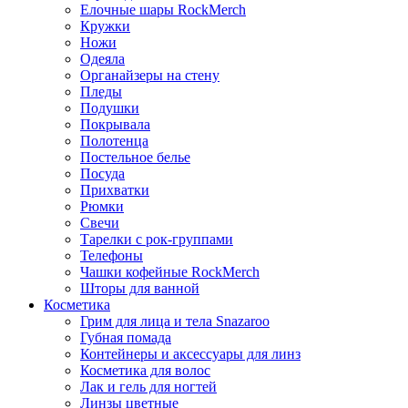
Елочные шары RockMerch
Кружки
Ножи
Одеяла
Органайзеры на стену
Пледы
Подушки
Покрывала
Полотенца
Постельное белье
Посуда
Прихватки
Рюмки
Свечи
Тарелки с рок-группами
Телефоны
Чашки кофейные RockMerch
Шторы для ванной
Косметика
Грим для лица и тела Snazaroo
Губная помада
Контейнеры и аксессуары для линз
Косметика для волос
Лак и гель для ногтей
Линзы цветные