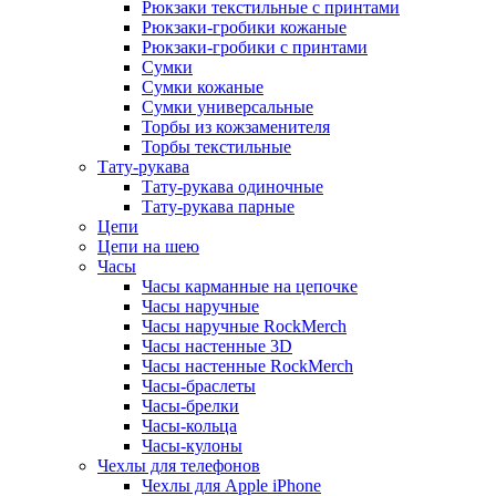
Рюкзаки текстильные с принтами
Рюкзаки-гробики кожаные
Рюкзаки-гробики с принтами
Сумки
Сумки кожаные
Сумки универсальные
Торбы из кожзаменителя
Торбы текстильные
Тату-рукава
Тату-рукава одиночные
Тату-рукава парные
Цепи
Цепи на шею
Часы
Часы карманные на цепочке
Часы наручные
Часы наручные RockMerch
Часы настенные 3D
Часы настенные RockMerch
Часы-браслеты
Часы-брелки
Часы-кольца
Часы-кулоны
Чехлы для телефонов
Чехлы для Apple iPhone