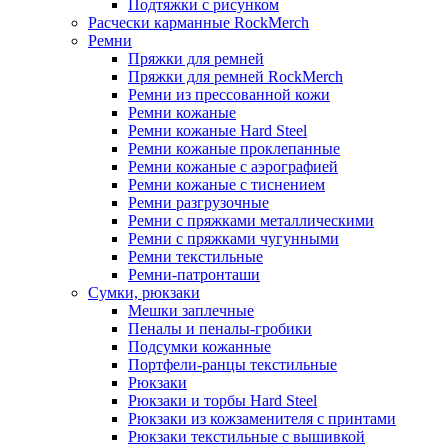
Подтяжки с рисунком
Расчески карманные RockMerch
Ремни
Пряжки для ремней
Пряжки для ремней RockMerch
Ремни из прессованной кожи
Ремни кожаные
Ремни кожаные Hard Steel
Ремни кожаные проклепанные
Ремни кожаные с аэрографией
Ремни кожаные с тиснением
Ремни разгрузочные
Ремни с пряжками металлическими
Ремни с пряжками чугунными
Ремни текстильные
Ремни-патронташи
Сумки, рюкзаки
Мешки заплечные
Пеналы и пеналы-гробики
Подсумки кожанные
Портфели-ранцы текстильные
Рюкзаки
Рюкзаки и торбы Hard Steel
Рюкзаки из кожзаменителя с принтами
Рюкзаки текстильные с вышивкой