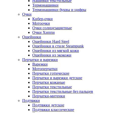
Нашивки текстильные
Термонашивки
Термонашивки буквы и цифры
Очки
Кибер-очки
Мотоочки
Очки солнцезащитные
Очки Хиппи
Ошейники
Ошейники Hard Steel
Ошейники в стиле Steampunk
Ошейники из мягкой кожи
Ошейники из экокожи
Перчатки и варежки
Варежки
Мотоперчатки
Перчатки готические
Перчатки и варежки детские
Перчатки кожаные
Перчатки текстильные
Перчатки текстильные без пальцев
Перчатки-митенки
Подтяжки
Подтяжки детские
Подтяжки классические