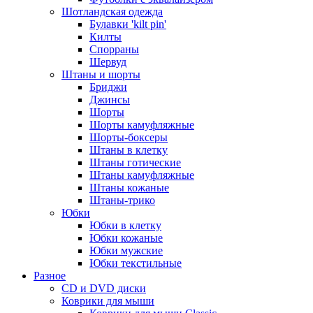
Шотландская одежда
Булавки 'kilt pin'
Килты
Спорраны
Шервуд
Штаны и шорты
Бриджи
Джинсы
Шорты
Шорты камуфляжные
Шорты-боксеры
Штаны в клетку
Штаны готические
Штаны камуфляжные
Штаны кожаные
Штаны-трико
Юбки
Юбки в клетку
Юбки кожаные
Юбки мужские
Юбки текстильные
Разное
CD и DVD диски
Коврики для мыши