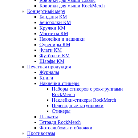
Коврики для мыши Classic
Коврики для мыши RockMerch
Концертный мерч
Банданы КМ
Бейсболки КМ
Кружки КМ
Магниты КМ
Наклейки и нашивки
Сувениры КМ
Флаги КМ
Футболки КМ
Шарфы КМ
Печатная продукция
Журналы
Книги
Наклейки-стикеры
Наборы стикеров с рок-группами
RockMerch
Наклейки-стикеры RockMerch
Переводные татуировки
Стикеры
Плакаты
Тетради RockMerch
Фотоальбомы и обложки
Противогазы