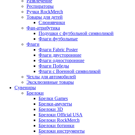
Развлечение
Респираторы
Ручки RockMerch
Товары для детей
Слюнявчики
Фан-атрибутика
Подушки с футбольной символикой
Флаги футбольные
Флаги
Флаги Fabric Poster
Флаги двусторонние
Флаги односторонние
Флаги Победы
Флаги с Военной символикой
Чехлы для автомобилей
Эксклюзивные товары
Сувениры
Брелоки
Брелки Games
Брелки-амулеты
Брелоки 3D
Брелоки Official USA
Брелоки RockMerch
Брелоки ботинки
Брелоки инструменты