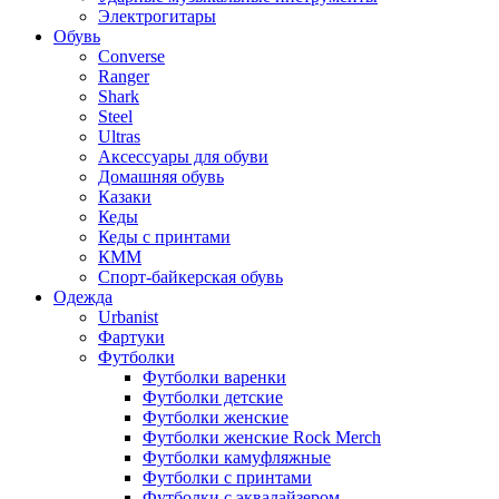
Электрогитары
Обувь
Converse
Ranger
Shark
Steel
Ultras
Аксессуары для обуви
Домашняя обувь
Казаки
Кеды
Кеды с принтами
КММ
Спорт-байкерская обувь
Одежда
Urbanist
Фартуки
Футболки
Футболки варенки
Футболки детские
Футболки женские
Футболки женские Rock Merch
Футболки камуфляжные
Футболки с принтами
Футболки с эквалайзером