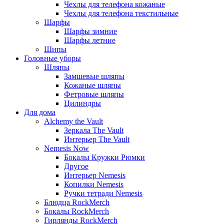
Чехлы для телефона кожаные
Чехлы для телефона текстильные
Шарфы
Шарфы зимние
Шарфы летние
Шипы
Головные уборы
Шляпы
Замшевые шляпы
Кожаные шляпы
Фетровые шляпы
Цилиндры
Для дома
Alchemy the Vault
Зеркала The Vault
Интерьер The Vault
Nemesis Now
Бокалы Кружки Рюмки
Другое
Интерьер Nemesis
Копилки Nemesis
Ручки тетради Nemesis
Блюдца RockMerch
Бокалы RockMerch
Гирлянды RockMerch