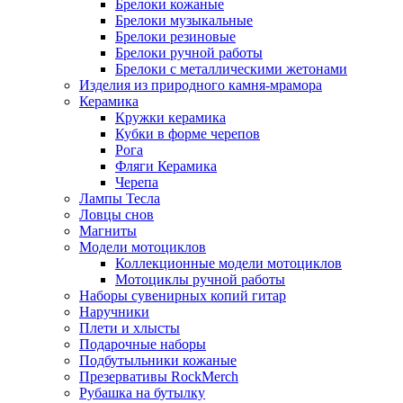
Брелоки кожаные
Брелоки музыкальные
Брелоки резиновые
Брелоки ручной работы
Брелоки с металлическими жетонами
Изделия из природного камня-мрамора
Керамика
Кружки керамика
Кубки в форме черепов
Рога
Фляги Керамика
Черепа
Лампы Тесла
Ловцы снов
Магниты
Модели мотоциклов
Коллекционные модели мотоциклов
Мотоциклы ручной работы
Наборы сувенирных копий гитар
Наручники
Плети и хлысты
Подарочные наборы
Подбутыльники кожаные
Презервативы RockMerch
Рубашка на бутылку