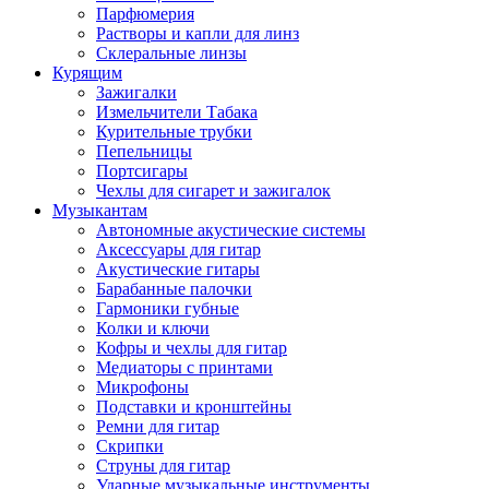
Парфюмерия
Растворы и капли для линз
Склеральные линзы
Курящим
Зажигалки
Измельчители Табака
Курительные трубки
Пепельницы
Портсигары
Чехлы для сигарет и зажигалок
Музыкантам
Автономные акустические системы
Аксессуары для гитар
Акустические гитары
Барабанные палочки
Гармоники губные
Колки и ключи
Кофры и чехлы для гитар
Медиаторы с принтами
Микрофоны
Подставки и кронштейны
Ремни для гитар
Скрипки
Струны для гитар
Ударные музыкальные инструменты