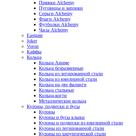
Пряжки Alchemy
Пуговицы и запонки
Серьги Alchemy
Флаги Alchemy
Футболки Alchemy
Часы Alchemy
Eastgate
Joker
Voron
Каффы
Кольца
Кольца Аниме
Кольца безразмерные
Кольца из легированной стали
Кольца из ювелирной стали
Кольца на две фаланги
Кольца стальные
Кольца-когти
Металлические кольца
Кулоны, подвески и бусы
Кулоны
Кулоны и бусы клыки
Кулоны и подвески из ювелирной стали
Кулоны из легированной стали
Кулоны из хирургической стали