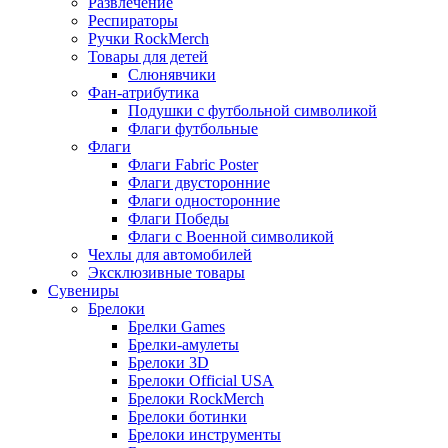
Развлечение
Респираторы
Ручки RockMerch
Товары для детей
Слюнявчики
Фан-атрибутика
Подушки с футбольной символикой
Флаги футбольные
Флаги
Флаги Fabric Poster
Флаги двусторонние
Флаги односторонние
Флаги Победы
Флаги с Военной символикой
Чехлы для автомобилей
Эксклюзивные товары
Сувениры
Брелоки
Брелки Games
Брелки-амулеты
Брелоки 3D
Брелоки Official USA
Брелоки RockMerch
Брелоки ботинки
Брелоки инструменты