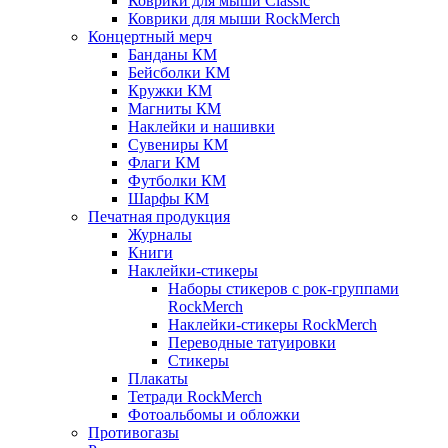
Коврики для мыши Classic
Коврики для мыши RockMerch
Концертный мерч
Банданы КМ
Бейсболки КМ
Кружки КМ
Магниты КМ
Наклейки и нашивки
Сувениры КМ
Флаги КМ
Футболки КМ
Шарфы КМ
Печатная продукция
Журналы
Книги
Наклейки-стикеры
Наборы стикеров с рок-группами
RockMerch
Наклейки-стикеры RockMerch
Переводные татуировки
Стикеры
Плакаты
Тетради RockMerch
Фотоальбомы и обложки
Противогазы