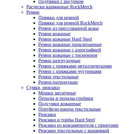
Подтяжки с рисунком
Расчески карманные RockMerch
Ремни
Пряжки для ремней
Пряжки для ремней RockMerch
Ремни из прессованной кожи
Ремни кожаные
Ремни кожаные Hard Steel
Ремни кожаные проклепанные
Ремни кожаные с аэрографией
Ремни кожаные с тиснением
Ремни разгрузочные
Ремни с пряжками металлическими
Ремни с пряжками чугунными
Ремни текстильные
Ремни-патронташи
Сумки, рюкзаки
Мешки заплечные
Пеналы и пеналы-гробики
Подсумки кожанные
Портфели-ранцы текстильные
Рюкзаки
Рюкзаки и торбы Hard Steel
Рюкзаки из кожзаменителя с принтами
Рюкзаки текстильные с вышивкой