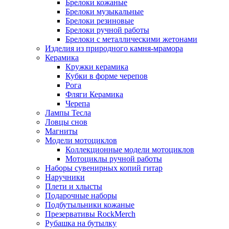
Брелоки кожаные
Брелоки музыкальные
Брелоки резиновые
Брелоки ручной работы
Брелоки с металлическими жетонами
Изделия из природного камня-мрамора
Керамика
Кружки керамика
Кубки в форме черепов
Рога
Фляги Керамика
Черепа
Лампы Тесла
Ловцы снов
Магниты
Модели мотоциклов
Коллекционные модели мотоциклов
Мотоциклы ручной работы
Наборы сувенирных копий гитар
Наручники
Плети и хлысты
Подарочные наборы
Подбутыльники кожаные
Презервативы RockMerch
Рубашка на бутылку