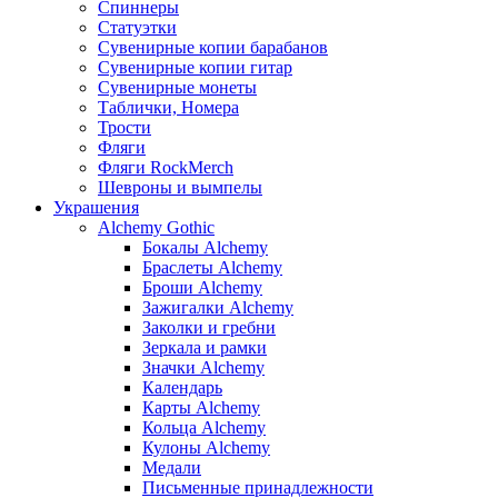
Спиннеры
Статуэтки
Сувенирные копии барабанов
Сувенирные копии гитар
Сувенирные монеты
Таблички, Номера
Трости
Фляги
Фляги RockMerch
Шевроны и вымпелы
Украшения
Alchemy Gothic
Бокалы Alchemy
Браслеты Alchemy
Броши Alchemy
Зажигалки Alchemy
Заколки и гребни
Зеркала и рамки
Значки Alchemy
Календарь
Карты Alchemy
Кольца Alchemy
Кулоны Alchemy
Медали
Письменные принадлежности