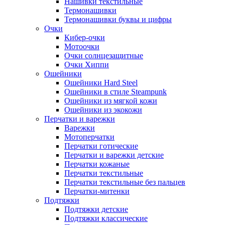
Нашивки текстильные
Термонашивки
Термонашивки буквы и цифры
Очки
Кибер-очки
Мотоочки
Очки солнцезащитные
Очки Хиппи
Ошейники
Ошейники Hard Steel
Ошейники в стиле Steampunk
Ошейники из мягкой кожи
Ошейники из экокожи
Перчатки и варежки
Варежки
Мотоперчатки
Перчатки готические
Перчатки и варежки детские
Перчатки кожаные
Перчатки текстильные
Перчатки текстильные без пальцев
Перчатки-митенки
Подтяжки
Подтяжки детские
Подтяжки классические