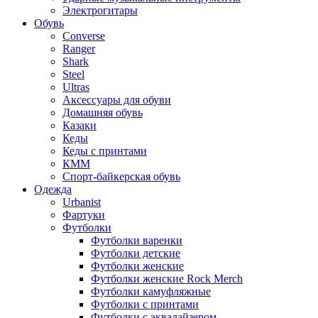
Электрогитары
Обувь
Converse
Ranger
Shark
Steel
Ultras
Аксессуары для обуви
Домашняя обувь
Казаки
Кеды
Кеды с принтами
КММ
Спорт-байкерская обувь
Одежда
Urbanist
Фартуки
Футболки
Футболки варенки
Футболки детские
Футболки женские
Футболки женские Rock Merch
Футболки камуфляжные
Футболки с принтами
Футболки с эквалайзером