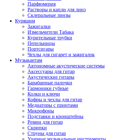
Парфюмерия
Растворы и капли для линз
Склеральные линзы
Курящим
Зажигалки
Измельчители Табака
Курительные трубки
Пепельницы
Портсигары
Чехлы для сигарет и зажигалок
Музыкантам
Автономные акустические системы
Аксессуары для гитар
Акустические гитары
Барабанные палочки
Гармоники губные
Колки и ключи
Кофры и чехлы для гитар
Медиаторы с принтами
Микрофоны
Подставки и кронштейны
Ремни для гитар
Скрипки
Струны для гитар
Ударные музыкальные инструменты