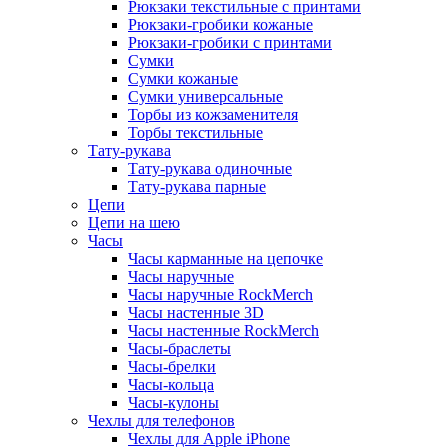
Рюкзаки текстильные с принтами
Рюкзаки-гробики кожаные
Рюкзаки-гробики с принтами
Сумки
Сумки кожаные
Сумки универсальные
Торбы из кожзаменителя
Торбы текстильные
Тату-рукава
Тату-рукава одиночные
Тату-рукава парные
Цепи
Цепи на шею
Часы
Часы карманные на цепочке
Часы наручные
Часы наручные RockMerch
Часы настенные 3D
Часы настенные RockMerch
Часы-браслеты
Часы-брелки
Часы-кольца
Часы-кулоны
Чехлы для телефонов
Чехлы для Apple iPhone