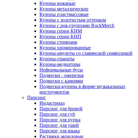
Кулоны кожаные
Кулоны металлические
Кулоны пластмассовые
Кулоны с золотистым оттенком
Кулоны с рок-группами RockMerch
Кулоны серии КНМ
Кулоны серии КНП
Кулоны стимпанк
Кулоны хромированные
Кулоны-амулеты со славянской символикой
Кулоны-гранаты
Кулоны-медиаторы
Неформальные бусы
Подвески - ожерелья
Подвески с камнями
Подвески-кулоны в форме музыкальных
инструментов
Пирсинг
Индастриал
Пирсинг для бровей
Пирсинг для губ
Пирсинг для пупка
Пирсинг для ушей
Пирсинг для языка
Растяжки акриловые