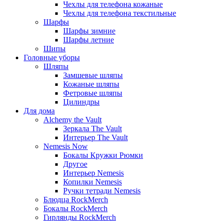
Чехлы для телефона кожаные
Чехлы для телефона текстильные
Шарфы
Шарфы зимние
Шарфы летние
Шипы
Головные уборы
Шляпы
Замшевые шляпы
Кожаные шляпы
Фетровые шляпы
Цилиндры
Для дома
Alchemy the Vault
Зеркала The Vault
Интерьер The Vault
Nemesis Now
Бокалы Кружки Рюмки
Другое
Интерьер Nemesis
Копилки Nemesis
Ручки тетради Nemesis
Блюдца RockMerch
Бокалы RockMerch
Гирлянды RockMerch