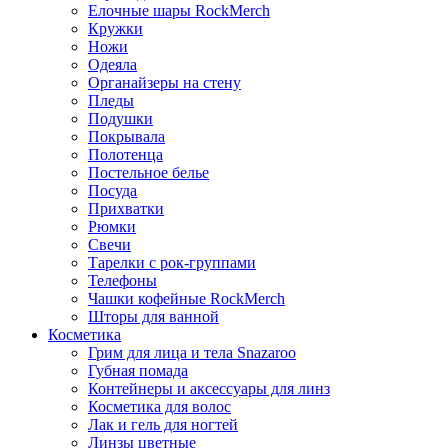
Елочные шары RockMerch
Кружки
Ножи
Одеяла
Органайзеры на стену
Пледы
Подушки
Покрывала
Полотенца
Постельное белье
Посуда
Прихватки
Рюмки
Свечи
Тарелки с рок-группами
Телефоны
Чашки кофейные RockMerch
Шторы для ванной
Косметика
Грим для лица и тела Snazaroo
Губная помада
Контейнеры и аксессуары для линз
Косметика для волос
Лак и гель для ногтей
Линзы цветные