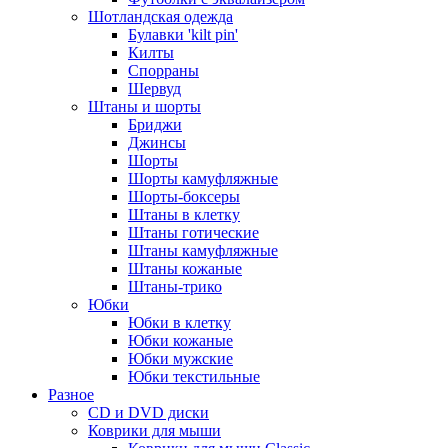
Шотландская одежда
Булавки 'kilt pin'
Килты
Спорраны
Шервуд
Штаны и шорты
Бриджи
Джинсы
Шорты
Шорты камуфляжные
Шорты-боксеры
Штаны в клетку
Штаны готические
Штаны камуфляжные
Штаны кожаные
Штаны-трико
Юбки
Юбки в клетку
Юбки кожаные
Юбки мужские
Юбки текстильные
Разное
CD и DVD диски
Коврики для мыши