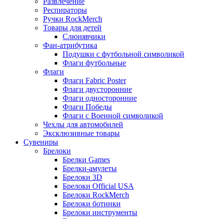
Развлечение
Респираторы
Ручки RockMerch
Товары для детей
Слюнявчики
Фан-атрибутика
Подушки с футбольной символикой
Флаги футбольные
Флаги
Флаги Fabric Poster
Флаги двусторонние
Флаги односторонние
Флаги Победы
Флаги с Военной символикой
Чехлы для автомобилей
Эксклюзивные товары
Сувениры
Брелоки
Брелки Games
Брелки-амулеты
Брелоки 3D
Брелоки Official USA
Брелоки RockMerch
Брелоки ботинки
Брелоки инструменты