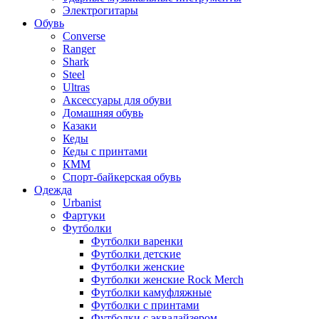
Электрогитары
Обувь
Converse
Ranger
Shark
Steel
Ultras
Аксессуары для обуви
Домашняя обувь
Казаки
Кеды
Кеды с принтами
КММ
Спорт-байкерская обувь
Одежда
Urbanist
Фартуки
Футболки
Футболки варенки
Футболки детские
Футболки женские
Футболки женские Rock Merch
Футболки камуфляжные
Футболки с принтами
Футболки с эквалайзером