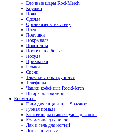
Елочные шары RockMerch
Кружки
Ножи
Одеяла
Органайзеры на стену
Пледы
Подушки
Покрывала
Полотенца
Постельное белье
Посуда
Прихватки
Рюмки
Свечи
Тарелки с рок-группами
Телефоны
Чашки кофейные RockMerch
Шторы для ванной
Косметика
Грим для лица и тела Snazaroo
Губная помада
Контейнеры и аксессуары для линз
Косметика для волос
Лак и гель для ногтей
Линзы цветные