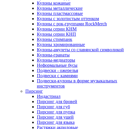
Кулоны кожаные
Кулоны металлические
Кулоны пластмассовые
Кулоны с золотистым оттенком
Кулоны с рок-группами RockMerch
Кулоны серии КНМ
Кулоны серии КНП
Кулоны стимпанк
Кулоны хромированные
Кулоны-амулеты со славянской символикой
Кулоны-гранаты
Кулоны-медиаторы
Неформальные бусы
Подвески - ожерелья
Подвески с камнями
Подвески-кулоны в форме музыкальных
инструментов
Пирсинг
Индастриал
Пирсинг для бровей
Пирсинг для губ
Пирсинг для пупка
Пирсинг для ушей
Пирсинг для языка
Растяжки акриловые