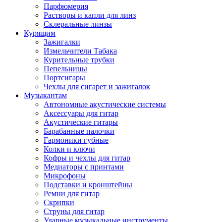
Парфюмерия
Растворы и капли для линз
Склеральные линзы
Курящим
Зажигалки
Измельчители Табака
Курительные трубки
Пепельницы
Портсигары
Чехлы для сигарет и зажигалок
Музыкантам
Автономные акустические системы
Аксессуары для гитар
Акустические гитары
Барабанные палочки
Гармоники губные
Колки и ключи
Кофры и чехлы для гитар
Медиаторы с принтами
Микрофоны
Подставки и кронштейны
Ремни для гитар
Скрипки
Струны для гитар
Ударные музыкальные инструменты