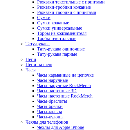
Рюкзаки текстильные с принтами
Рюкзаки-гробики кожаные
Рюкзаки-гробики с принтами
Сумки
Сумки кожаные
Сумки универсальные
Торбы из кожзаменителя
Торбы текстильные
Тату-рукава
Тату-рукава одиночные
Тату-рукава парные
Цепи
Цепи на шею
Часы
Часы карманные на цепочке
Часы наручные
Часы наручные RockMerch
Часы настенные 3D
Часы настенные RockMerch
Часы-браслеты
Часы-брелки
Часы-кольца
Часы-кулоны
Чехлы для телефонов
Чехлы для Apple iPhone