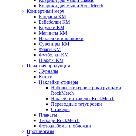
Коврики для мыши Classic
Коврики для мыши RockMerch
Концертный мерч
Банданы КМ
Бейсболки КМ
Кружки КМ
Магниты КМ
Наклейки и нашивки
Сувениры КМ
Флаги КМ
Футболки КМ
Шарфы КМ
Печатная продукция
Журналы
Книги
Наклейки-стикеры
Наборы стикеров с рок-группами
RockMerch
Наклейки-стикеры RockMerch
Переводные татуировки
Стикеры
Плакаты
Тетради RockMerch
Фотоальбомы и обложки
Противогазы