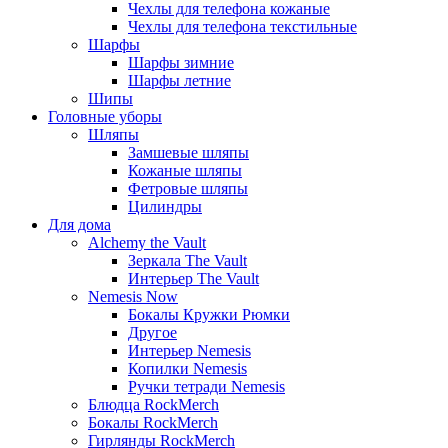
Чехлы для телефона кожаные
Чехлы для телефона текстильные
Шарфы
Шарфы зимние
Шарфы летние
Шипы
Головные уборы
Шляпы
Замшевые шляпы
Кожаные шляпы
Фетровые шляпы
Цилиндры
Для дома
Alchemy the Vault
Зеркала The Vault
Интерьер The Vault
Nemesis Now
Бокалы Кружки Рюмки
Другое
Интерьер Nemesis
Копилки Nemesis
Ручки тетради Nemesis
Блюдца RockMerch
Бокалы RockMerch
Гирлянды RockMerch