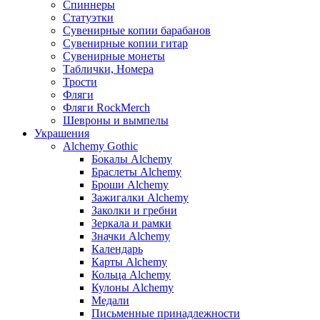
Спиннеры
Статуэтки
Сувенирные копии барабанов
Сувенирные копии гитар
Сувенирные монеты
Таблички, Номера
Трости
Фляги
Фляги RockMerch
Шевроны и вымпелы
Украшения
Alchemy Gothic
Бокалы Alchemy
Браслеты Alchemy
Броши Alchemy
Зажигалки Alchemy
Заколки и гребни
Зеркала и рамки
Значки Alchemy
Календарь
Карты Alchemy
Кольца Alchemy
Кулоны Alchemy
Медали
Письменные принадлежности