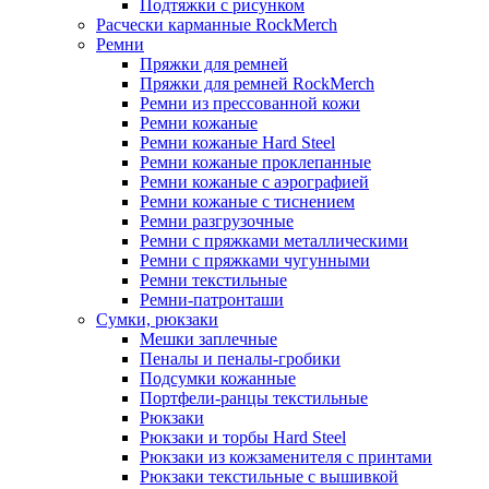
Подтяжки с рисунком
Расчески карманные RockMerch
Ремни
Пряжки для ремней
Пряжки для ремней RockMerch
Ремни из прессованной кожи
Ремни кожаные
Ремни кожаные Hard Steel
Ремни кожаные проклепанные
Ремни кожаные с аэрографией
Ремни кожаные с тиснением
Ремни разгрузочные
Ремни с пряжками металлическими
Ремни с пряжками чугунными
Ремни текстильные
Ремни-патронташи
Сумки, рюкзаки
Мешки заплечные
Пеналы и пеналы-гробики
Подсумки кожанные
Портфели-ранцы текстильные
Рюкзаки
Рюкзаки и торбы Hard Steel
Рюкзаки из кожзаменителя с принтами
Рюкзаки текстильные с вышивкой