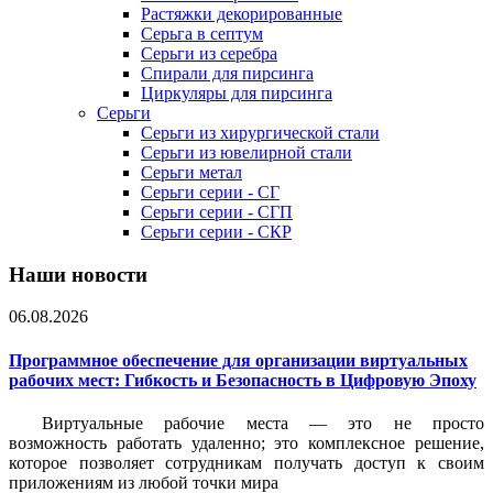
Растяжки декорированные
Серьга в септум
Серьги из серебра
Спирали для пирсинга
Циркуляры для пирсинга
Серьги
Серьги из хирургической стали
Серьги из ювелирной стали
Серьги метал
Серьги серии - СГ
Серьги серии - СГП
Серьги серии - СКР
Наши новости
06.08.2026
Программное обеспечение для организации виртуальных
рабочих мест: Гибкость и Безопасность в Цифровую Эпоху
Виртуальные рабочие места — это не просто
возможность работать удаленно; это комплексное решение,
которое позволяет сотрудникам получать доступ к своим
приложениям из любой точки мира