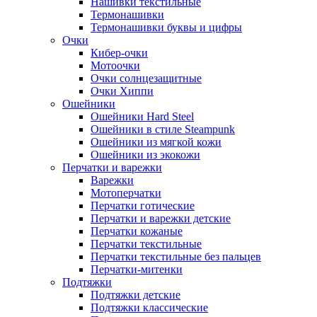
Нашивки текстильные
Термонашивки
Термонашивки буквы и цифры
Очки
Кибер-очки
Мотоочки
Очки солнцезащитные
Очки Хиппи
Ошейники
Ошейники Hard Steel
Ошейники в стиле Steampunk
Ошейники из мягкой кожи
Ошейники из экокожи
Перчатки и варежки
Варежки
Мотоперчатки
Перчатки готические
Перчатки и варежки детские
Перчатки кожаные
Перчатки текстильные
Перчатки текстильные без пальцев
Перчатки-митенки
Подтяжки
Подтяжки детские
Подтяжки классические