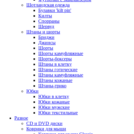
Шотландская одежда
Булавки 'kilt pin'
Килты
Спорраны
Шервуд
Штаны и шорты
Бриджи
Джинсы
Шорты
Шорты камуфляжные
Шорты-боксеры
Штаны в клетку
Штаны готические
Штаны камуфляжные
Штаны кожаные
Штаны-трико
Юбки
Юбки в клетку
Юбки кожаные
Юбки мужские
Юбки текстильные
Разное
CD и DVD диски
Коврики для мыши