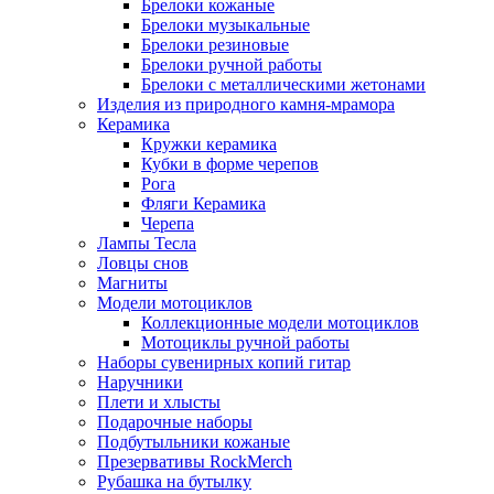
Брелоки кожаные
Брелоки музыкальные
Брелоки резиновые
Брелоки ручной работы
Брелоки с металлическими жетонами
Изделия из природного камня-мрамора
Керамика
Кружки керамика
Кубки в форме черепов
Рога
Фляги Керамика
Черепа
Лампы Тесла
Ловцы снов
Магниты
Модели мотоциклов
Коллекционные модели мотоциклов
Мотоциклы ручной работы
Наборы сувенирных копий гитар
Наручники
Плети и хлысты
Подарочные наборы
Подбутыльники кожаные
Презервативы RockMerch
Рубашка на бутылку