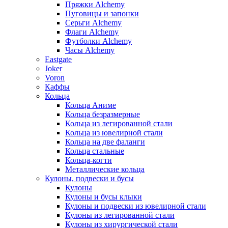
Пряжки Alchemy
Пуговицы и запонки
Серьги Alchemy
Флаги Alchemy
Футболки Alchemy
Часы Alchemy
Eastgate
Joker
Voron
Каффы
Кольца
Кольца Аниме
Кольца безразмерные
Кольца из легированной стали
Кольца из ювелирной стали
Кольца на две фаланги
Кольца стальные
Кольца-когти
Металлические кольца
Кулоны, подвески и бусы
Кулоны
Кулоны и бусы клыки
Кулоны и подвески из ювелирной стали
Кулоны из легированной стали
Кулоны из хирургической стали