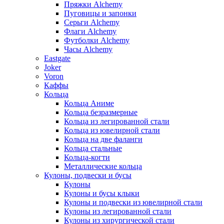
Пряжки Alchemy
Пуговицы и запонки
Серьги Alchemy
Флаги Alchemy
Футболки Alchemy
Часы Alchemy
Eastgate
Joker
Voron
Каффы
Кольца
Кольца Аниме
Кольца безразмерные
Кольца из легированной стали
Кольца из ювелирной стали
Кольца на две фаланги
Кольца стальные
Кольца-когти
Металлические кольца
Кулоны, подвески и бусы
Кулоны
Кулоны и бусы клыки
Кулоны и подвески из ювелирной стали
Кулоны из легированной стали
Кулоны из хирургической стали