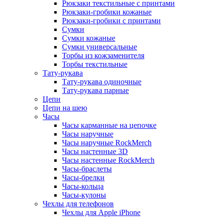
Рюкзаки текстильные с принтами
Рюкзаки-гробики кожаные
Рюкзаки-гробики с принтами
Сумки
Сумки кожаные
Сумки универсальные
Торбы из кожзаменителя
Торбы текстильные
Тату-рукава
Тату-рукава одиночные
Тату-рукава парные
Цепи
Цепи на шею
Часы
Часы карманные на цепочке
Часы наручные
Часы наручные RockMerch
Часы настенные 3D
Часы настенные RockMerch
Часы-браслеты
Часы-брелки
Часы-кольца
Часы-кулоны
Чехлы для телефонов
Чехлы для Apple iPhone