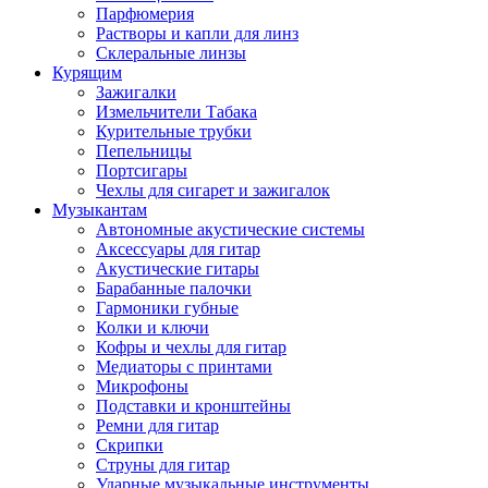
Парфюмерия
Растворы и капли для линз
Склеральные линзы
Курящим
Зажигалки
Измельчители Табака
Курительные трубки
Пепельницы
Портсигары
Чехлы для сигарет и зажигалок
Музыкантам
Автономные акустические системы
Аксессуары для гитар
Акустические гитары
Барабанные палочки
Гармоники губные
Колки и ключи
Кофры и чехлы для гитар
Медиаторы с принтами
Микрофоны
Подставки и кронштейны
Ремни для гитар
Скрипки
Струны для гитар
Ударные музыкальные инструменты