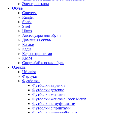
Электрогитары
Обувь
Converse
Ranger
Shark
Steel
Ultras
Аксессуары для обуви
Домашняя обувь
Казаки
Кеды
Кеды с принтами
КММ
Спорт-байкерская обувь
Одежда
Urbanist
Фартуки
Футболки
Футболки варенки
Футболки детские
Футболки женские
Футболки женские Rock Merch
Футболки камуфляжные
Футболки с принтами
Футболки с эквалайзером