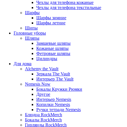
Чехлы для телефона кожаные
Чехлы для телефона текстильные
Шарфы
Шарфы зимние
Шарфы летние
Шипы
Головные уборы
Шляпы
Замшевые шляпы
Кожаные шляпы
Фетровые шляпы
Цилиндры
Для дома
Alchemy the Vault
Зеркала The Vault
Интерьер The Vault
Nemesis Now
Бокалы Кружки Рюмки
Другое
Интерьер Nemesis
Копилки Nemesis
Ручки тетради Nemesis
Блюдца RockMerch
Бокалы RockMerch
Гирлянды RockMerch