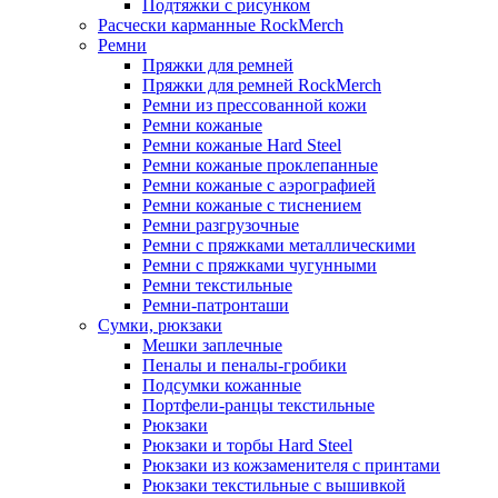
Подтяжки с рисунком
Расчески карманные RockMerch
Ремни
Пряжки для ремней
Пряжки для ремней RockMerch
Ремни из прессованной кожи
Ремни кожаные
Ремни кожаные Hard Steel
Ремни кожаные проклепанные
Ремни кожаные с аэрографией
Ремни кожаные с тиснением
Ремни разгрузочные
Ремни с пряжками металлическими
Ремни с пряжками чугунными
Ремни текстильные
Ремни-патронташи
Сумки, рюкзаки
Мешки заплечные
Пеналы и пеналы-гробики
Подсумки кожанные
Портфели-ранцы текстильные
Рюкзаки
Рюкзаки и торбы Hard Steel
Рюкзаки из кожзаменителя с принтами
Рюкзаки текстильные с вышивкой