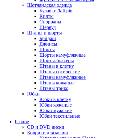
Шотландская одежда
Булавки 'kilt pin'
Килты
Спорраны
Шервуд
Штаны и шорты
Бриджи
Джинсы
Шорты
Шорты камуфляжные
Шорты-боксеры
Штаны в клетку
Штаны готические
Штаны камуфляжные
Штаны кожаные
Штаны-трико
Юбки
Юбки в клетку
Юбки кожаные
Юбки мужские
Юбки текстильные
Разное
CD и DVD диски
Коврики для мыши