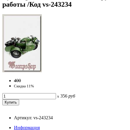
работы /Код vs-243234
400
Скидка 11%
356
руб
x
Артикул: vs-243234
Информация