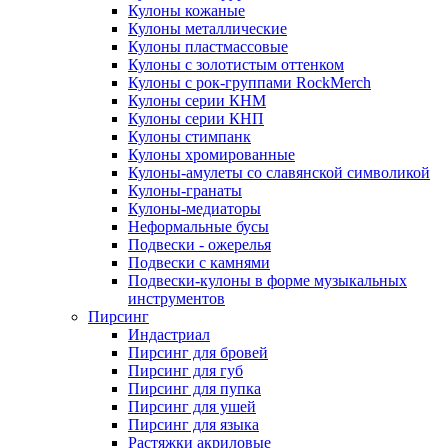
Кулоны кожаные
Кулоны металлические
Кулоны пластмассовые
Кулоны с золотистым оттенком
Кулоны с рок-группами RockMerch
Кулоны серии КНМ
Кулоны серии КНП
Кулоны стимпанк
Кулоны хромированные
Кулоны-амулеты со славянской символикой
Кулоны-гранаты
Кулоны-медиаторы
Неформальные бусы
Подвески - ожерелья
Подвески с камнями
Подвески-кулоны в форме музыкальных
инструментов
Пирсинг
Индастриал
Пирсинг для бровей
Пирсинг для губ
Пирсинг для пупка
Пирсинг для ушей
Пирсинг для языка
Растяжки акриловые