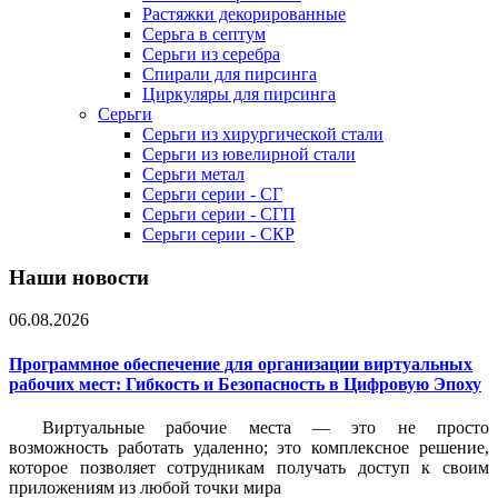
Растяжки декорированные
Серьга в септум
Серьги из серебра
Спирали для пирсинга
Циркуляры для пирсинга
Серьги
Серьги из хирургической стали
Серьги из ювелирной стали
Серьги метал
Серьги серии - СГ
Серьги серии - СГП
Серьги серии - СКР
Наши новости
06.08.2026
Программное обеспечение для организации виртуальных
рабочих мест: Гибкость и Безопасность в Цифровую Эпоху
Виртуальные рабочие места — это не просто
возможность работать удаленно; это комплексное решение,
которое позволяет сотрудникам получать доступ к своим
приложениям из любой точки мира