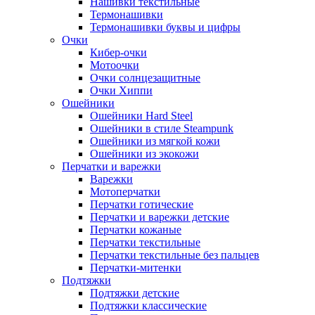
Нашивки текстильные
Термонашивки
Термонашивки буквы и цифры
Очки
Кибер-очки
Мотоочки
Очки солнцезащитные
Очки Хиппи
Ошейники
Ошейники Hard Steel
Ошейники в стиле Steampunk
Ошейники из мягкой кожи
Ошейники из экокожи
Перчатки и варежки
Варежки
Мотоперчатки
Перчатки готические
Перчатки и варежки детские
Перчатки кожаные
Перчатки текстильные
Перчатки текстильные без пальцев
Перчатки-митенки
Подтяжки
Подтяжки детские
Подтяжки классические