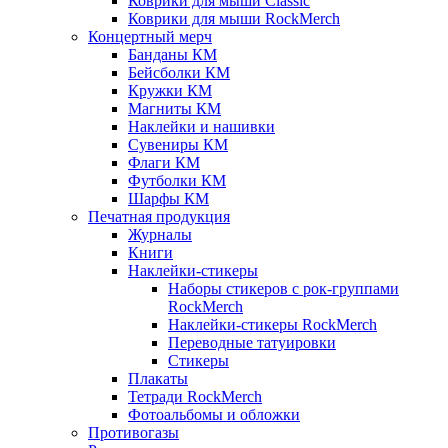
Коврики для мыши Classic
Коврики для мыши RockMerch
Концертный мерч
Банданы КМ
Бейсболки КМ
Кружки КМ
Магниты КМ
Наклейки и нашивки
Сувениры КМ
Флаги КМ
Футболки КМ
Шарфы КМ
Печатная продукция
Журналы
Книги
Наклейки-стикеры
Наборы стикеров с рок-группами
RockMerch
Наклейки-стикеры RockMerch
Переводные татуировки
Стикеры
Плакаты
Тетради RockMerch
Фотоальбомы и обложки
Противогазы