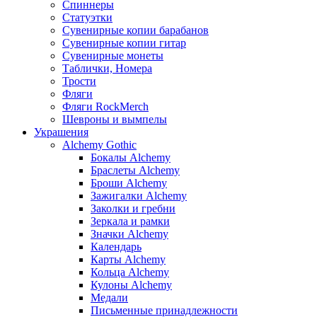
Спиннеры
Статуэтки
Сувенирные копии барабанов
Сувенирные копии гитар
Сувенирные монеты
Таблички, Номера
Трости
Фляги
Фляги RockMerch
Шевроны и вымпелы
Украшения
Alchemy Gothic
Бокалы Alchemy
Браслеты Alchemy
Броши Alchemy
Зажигалки Alchemy
Заколки и гребни
Зеркала и рамки
Значки Alchemy
Календарь
Карты Alchemy
Кольца Alchemy
Кулоны Alchemy
Медали
Письменные принадлежности