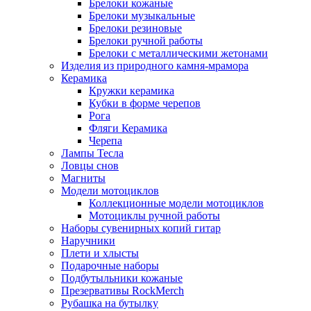
Брелоки кожаные
Брелоки музыкальные
Брелоки резиновые
Брелоки ручной работы
Брелоки с металлическими жетонами
Изделия из природного камня-мрамора
Керамика
Кружки керамика
Кубки в форме черепов
Рога
Фляги Керамика
Черепа
Лампы Тесла
Ловцы снов
Магниты
Модели мотоциклов
Коллекционные модели мотоциклов
Мотоциклы ручной работы
Наборы сувенирных копий гитар
Наручники
Плети и хлысты
Подарочные наборы
Подбутыльники кожаные
Презервативы RockMerch
Рубашка на бутылку