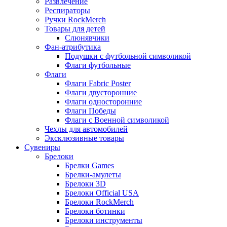
Развлечение
Респираторы
Ручки RockMerch
Товары для детей
Слюнявчики
Фан-атрибутика
Подушки с футбольной символикой
Флаги футбольные
Флаги
Флаги Fabric Poster
Флаги двусторонние
Флаги односторонние
Флаги Победы
Флаги с Военной символикой
Чехлы для автомобилей
Эксклюзивные товары
Сувениры
Брелоки
Брелки Games
Брелки-амулеты
Брелоки 3D
Брелоки Official USA
Брелоки RockMerch
Брелоки ботинки
Брелоки инструменты