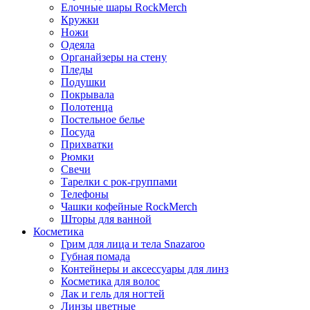
Елочные шары RockMerch
Кружки
Ножи
Одеяла
Органайзеры на стену
Пледы
Подушки
Покрывала
Полотенца
Постельное белье
Посуда
Прихватки
Рюмки
Свечи
Тарелки с рок-группами
Телефоны
Чашки кофейные RockMerch
Шторы для ванной
Косметика
Грим для лица и тела Snazaroo
Губная помада
Контейнеры и аксессуары для линз
Косметика для волос
Лак и гель для ногтей
Линзы цветные