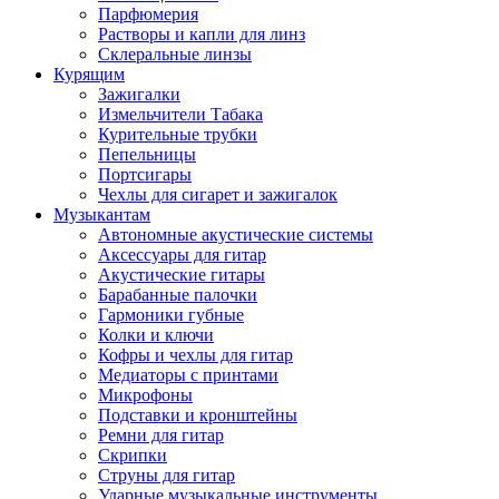
Парфюмерия
Растворы и капли для линз
Склеральные линзы
Курящим
Зажигалки
Измельчители Табака
Курительные трубки
Пепельницы
Портсигары
Чехлы для сигарет и зажигалок
Музыкантам
Автономные акустические системы
Аксессуары для гитар
Акустические гитары
Барабанные палочки
Гармоники губные
Колки и ключи
Кофры и чехлы для гитар
Медиаторы с принтами
Микрофоны
Подставки и кронштейны
Ремни для гитар
Скрипки
Струны для гитар
Ударные музыкальные инструменты