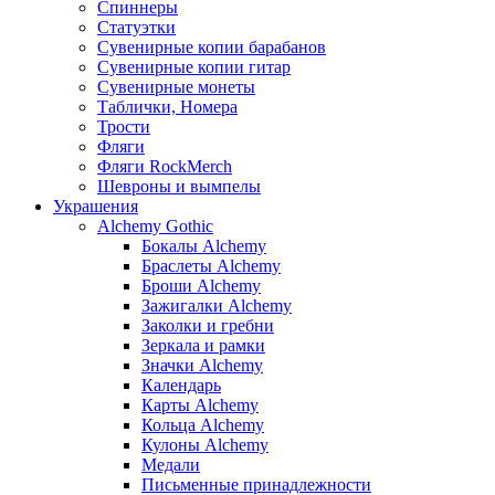
Спиннеры
Статуэтки
Сувенирные копии барабанов
Сувенирные копии гитар
Сувенирные монеты
Таблички, Номера
Трости
Фляги
Фляги RockMerch
Шевроны и вымпелы
Украшения
Alchemy Gothic
Бокалы Alchemy
Браслеты Alchemy
Броши Alchemy
Зажигалки Alchemy
Заколки и гребни
Зеркала и рамки
Значки Alchemy
Календарь
Карты Alchemy
Кольца Alchemy
Кулоны Alchemy
Медали
Письменные принадлежности