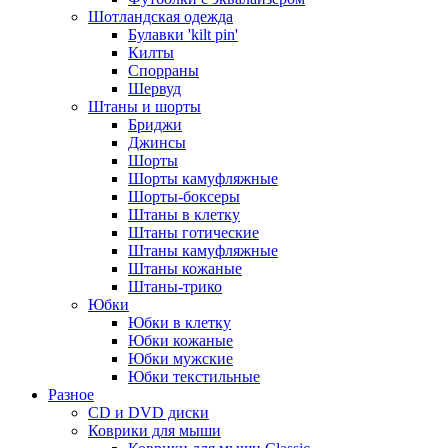
Шотландская одежда
Булавки 'kilt pin'
Килты
Спорраны
Шервуд
Штаны и шорты
Бриджи
Джинсы
Шорты
Шорты камуфляжные
Шорты-боксеры
Штаны в клетку
Штаны готические
Штаны камуфляжные
Штаны кожаные
Штаны-трико
Юбки
Юбки в клетку
Юбки кожаные
Юбки мужские
Юбки текстильные
Разное
CD и DVD диски
Коврики для мыши