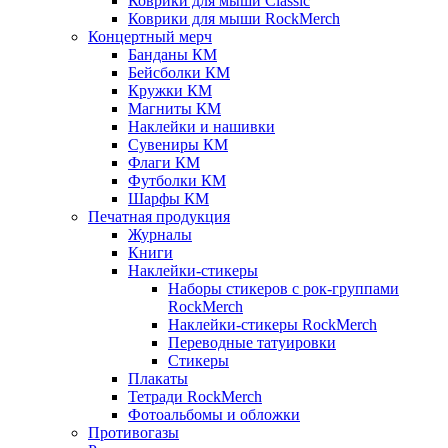
Коврики для мыши Classic
Коврики для мыши RockMerch
Концертный мерч
Банданы КМ
Бейсболки КМ
Кружки КМ
Магниты КМ
Наклейки и нашивки
Сувениры КМ
Флаги КМ
Футболки КМ
Шарфы КМ
Печатная продукция
Журналы
Книги
Наклейки-стикеры
Наборы стикеров с рок-группами
RockMerch
Наклейки-стикеры RockMerch
Переводные татуировки
Стикеры
Плакаты
Тетради RockMerch
Фотоальбомы и обложки
Противогазы