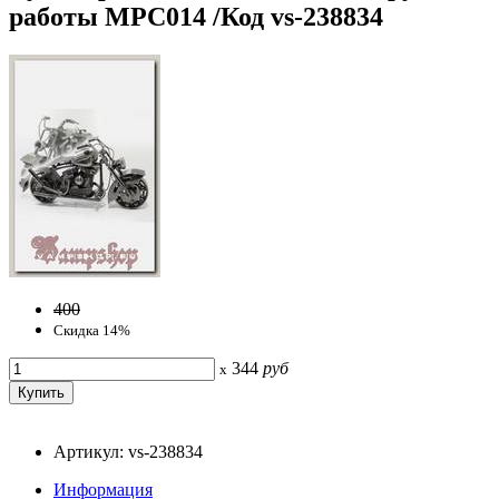
работы МРС014 /Код vs-238834
400
Скидка 14%
344
руб
x
Артикул: vs-238834
Информация