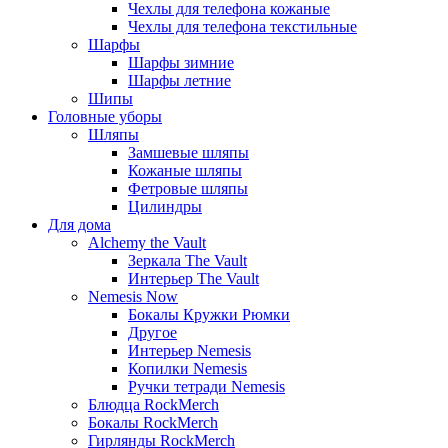
Чехлы для телефона кожаные
Чехлы для телефона текстильные
Шарфы
Шарфы зимние
Шарфы летние
Шипы
Головные уборы
Шляпы
Замшевые шляпы
Кожаные шляпы
Фетровые шляпы
Цилиндры
Для дома
Alchemy the Vault
Зеркала The Vault
Интерьер The Vault
Nemesis Now
Бокалы Кружки Рюмки
Другое
Интерьер Nemesis
Копилки Nemesis
Ручки тетради Nemesis
Блюдца RockMerch
Бокалы RockMerch
Гирлянды RockMerch