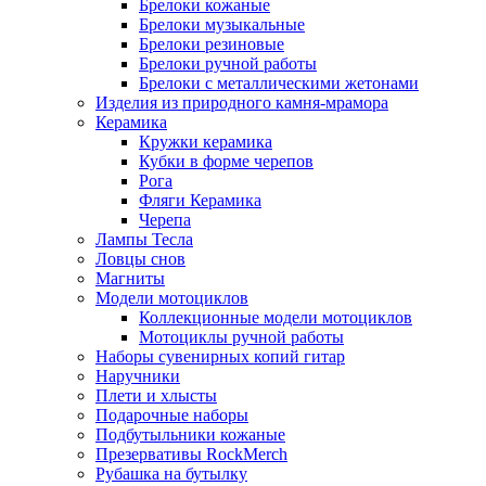
Брелоки кожаные
Брелоки музыкальные
Брелоки резиновые
Брелоки ручной работы
Брелоки с металлическими жетонами
Изделия из природного камня-мрамора
Керамика
Кружки керамика
Кубки в форме черепов
Рога
Фляги Керамика
Черепа
Лампы Тесла
Ловцы снов
Магниты
Модели мотоциклов
Коллекционные модели мотоциклов
Мотоциклы ручной работы
Наборы сувенирных копий гитар
Наручники
Плети и хлысты
Подарочные наборы
Подбутыльники кожаные
Презервативы RockMerch
Рубашка на бутылку