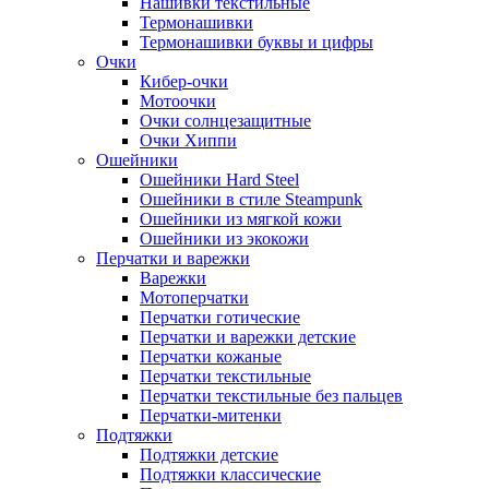
Нашивки текстильные
Термонашивки
Термонашивки буквы и цифры
Очки
Кибер-очки
Мотоочки
Очки солнцезащитные
Очки Хиппи
Ошейники
Ошейники Hard Steel
Ошейники в стиле Steampunk
Ошейники из мягкой кожи
Ошейники из экокожи
Перчатки и варежки
Варежки
Мотоперчатки
Перчатки готические
Перчатки и варежки детские
Перчатки кожаные
Перчатки текстильные
Перчатки текстильные без пальцев
Перчатки-митенки
Подтяжки
Подтяжки детские
Подтяжки классические