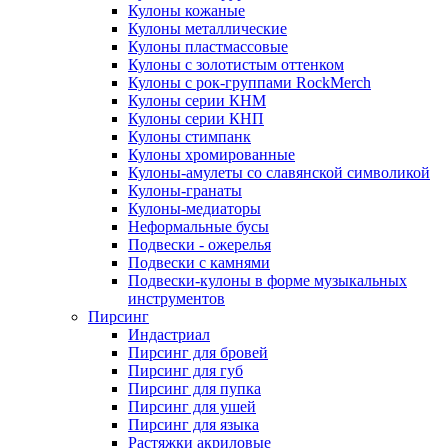
Кулоны кожаные
Кулоны металлические
Кулоны пластмассовые
Кулоны с золотистым оттенком
Кулоны с рок-группами RockMerch
Кулоны серии КНМ
Кулоны серии КНП
Кулоны стимпанк
Кулоны хромированные
Кулоны-амулеты со славянской символикой
Кулоны-гранаты
Кулоны-медиаторы
Неформальные бусы
Подвески - ожерелья
Подвески с камнями
Подвески-кулоны в форме музыкальных
инструментов
Пирсинг
Индастриал
Пирсинг для бровей
Пирсинг для губ
Пирсинг для пупка
Пирсинг для ушей
Пирсинг для языка
Растяжки акриловые