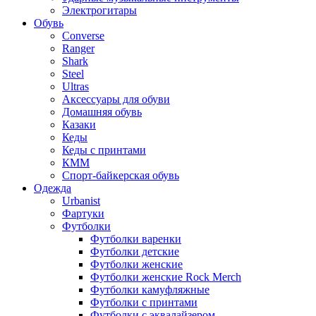
Электрогитары
Обувь
Converse
Ranger
Shark
Steel
Ultras
Аксессуары для обуви
Домашняя обувь
Казаки
Кеды
Кеды с принтами
КММ
Спорт-байкерская обувь
Одежда
Urbanist
Фартуки
Футболки
Футболки варенки
Футболки детские
Футболки женские
Футболки женские Rock Merch
Футболки камуфляжные
Футболки с принтами
Футболки с эквалайзером