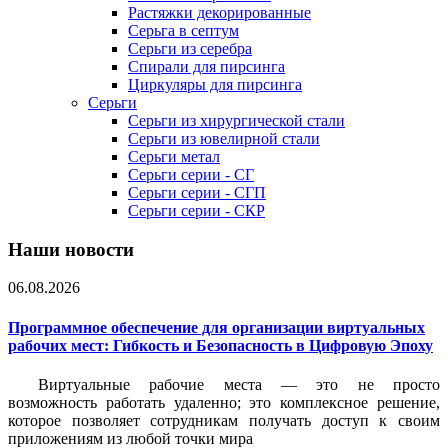
Растяжки декорированные
Серьга в септум
Серьги из серебра
Спирали для пирсинга
Циркуляры для пирсинга
Серьги
Серьги из хирургической стали
Серьги из ювелирной стали
Серьги метал
Серьги серии - СГ
Серьги серии - СГП
Серьги серии - СКР
Наши новости
06.08.2026
Программное обеспечение для организации виртуальных
рабочих мест: Гибкость и Безопасность в Цифровую Эпоху
Виртуальные рабочие места — это не просто
возможность работать удаленно; это комплексное решение,
которое позволяет сотрудникам получать доступ к своим
приложениям из любой точки мира