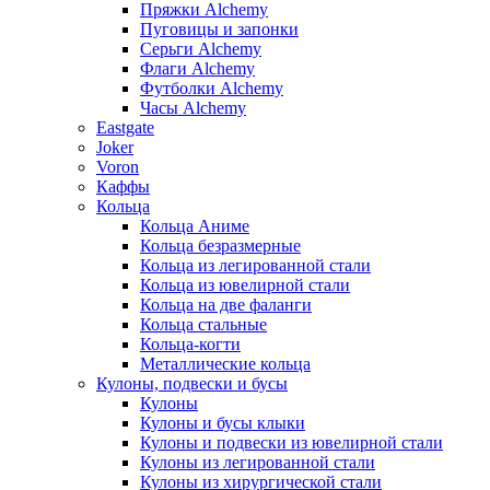
Пряжки Alchemy
Пуговицы и запонки
Серьги Alchemy
Флаги Alchemy
Футболки Alchemy
Часы Alchemy
Eastgate
Joker
Voron
Каффы
Кольца
Кольца Аниме
Кольца безразмерные
Кольца из легированной стали
Кольца из ювелирной стали
Кольца на две фаланги
Кольца стальные
Кольца-когти
Металлические кольца
Кулоны, подвески и бусы
Кулоны
Кулоны и бусы клыки
Кулоны и подвески из ювелирной стали
Кулоны из легированной стали
Кулоны из хирургической стали