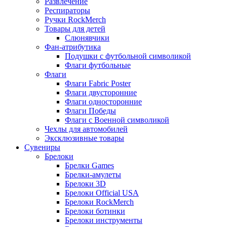
Развлечение
Респираторы
Ручки RockMerch
Товары для детей
Слюнявчики
Фан-атрибутика
Подушки с футбольной символикой
Флаги футбольные
Флаги
Флаги Fabric Poster
Флаги двусторонние
Флаги односторонние
Флаги Победы
Флаги с Военной символикой
Чехлы для автомобилей
Эксклюзивные товары
Сувениры
Брелоки
Брелки Games
Брелки-амулеты
Брелоки 3D
Брелоки Official USA
Брелоки RockMerch
Брелоки ботинки
Брелоки инструменты