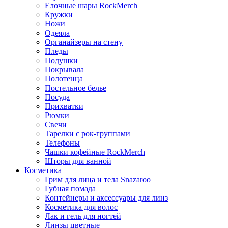
Елочные шары RockMerch
Кружки
Ножи
Одеяла
Органайзеры на стену
Пледы
Подушки
Покрывала
Полотенца
Постельное белье
Посуда
Прихватки
Рюмки
Свечи
Тарелки с рок-группами
Телефоны
Чашки кофейные RockMerch
Шторы для ванной
Косметика
Грим для лица и тела Snazaroo
Губная помада
Контейнеры и аксессуары для линз
Косметика для волос
Лак и гель для ногтей
Линзы цветные