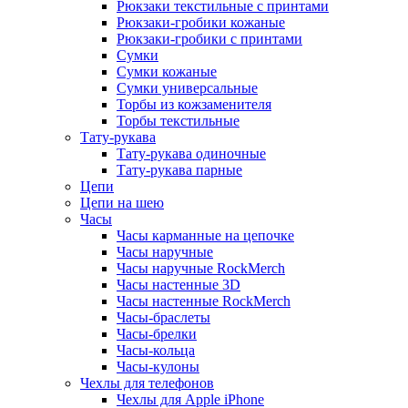
Рюкзаки текстильные с принтами
Рюкзаки-гробики кожаные
Рюкзаки-гробики с принтами
Сумки
Сумки кожаные
Сумки универсальные
Торбы из кожзаменителя
Торбы текстильные
Тату-рукава
Тату-рукава одиночные
Тату-рукава парные
Цепи
Цепи на шею
Часы
Часы карманные на цепочке
Часы наручные
Часы наручные RockMerch
Часы настенные 3D
Часы настенные RockMerch
Часы-браслеты
Часы-брелки
Часы-кольца
Часы-кулоны
Чехлы для телефонов
Чехлы для Apple iPhone