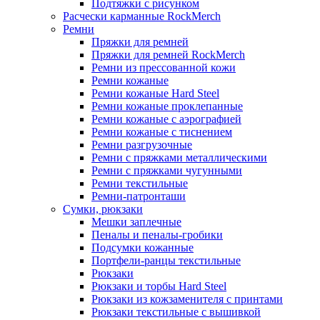
Подтяжки с рисунком
Расчески карманные RockMerch
Ремни
Пряжки для ремней
Пряжки для ремней RockMerch
Ремни из прессованной кожи
Ремни кожаные
Ремни кожаные Hard Steel
Ремни кожаные проклепанные
Ремни кожаные с аэрографией
Ремни кожаные с тиснением
Ремни разгрузочные
Ремни с пряжками металлическими
Ремни с пряжками чугунными
Ремни текстильные
Ремни-патронташи
Сумки, рюкзаки
Мешки заплечные
Пеналы и пеналы-гробики
Подсумки кожанные
Портфели-ранцы текстильные
Рюкзаки
Рюкзаки и торбы Hard Steel
Рюкзаки из кожзаменителя с принтами
Рюкзаки текстильные с вышивкой