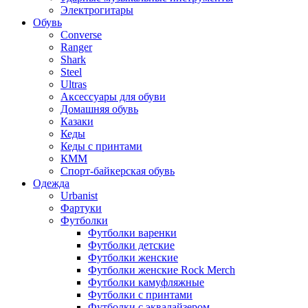
Электрогитары
Обувь
Converse
Ranger
Shark
Steel
Ultras
Аксессуары для обуви
Домашняя обувь
Казаки
Кеды
Кеды с принтами
КММ
Спорт-байкерская обувь
Одежда
Urbanist
Фартуки
Футболки
Футболки варенки
Футболки детские
Футболки женские
Футболки женские Rock Merch
Футболки камуфляжные
Футболки с принтами
Футболки с эквалайзером