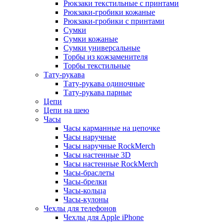
Рюкзаки текстильные с принтами
Рюкзаки-гробики кожаные
Рюкзаки-гробики с принтами
Сумки
Сумки кожаные
Сумки универсальные
Торбы из кожзаменителя
Торбы текстильные
Тату-рукава
Тату-рукава одиночные
Тату-рукава парные
Цепи
Цепи на шею
Часы
Часы карманные на цепочке
Часы наручные
Часы наручные RockMerch
Часы настенные 3D
Часы настенные RockMerch
Часы-браслеты
Часы-брелки
Часы-кольца
Часы-кулоны
Чехлы для телефонов
Чехлы для Apple iPhone