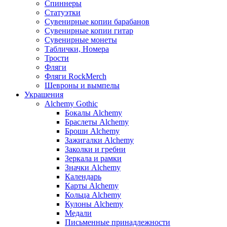
Спиннеры
Статуэтки
Сувенирные копии барабанов
Сувенирные копии гитар
Сувенирные монеты
Таблички, Номера
Трости
Фляги
Фляги RockMerch
Шевроны и вымпелы
Украшения
Alchemy Gothic
Бокалы Alchemy
Браслеты Alchemy
Броши Alchemy
Зажигалки Alchemy
Заколки и гребни
Зеркала и рамки
Значки Alchemy
Календарь
Карты Alchemy
Кольца Alchemy
Кулоны Alchemy
Медали
Письменные принадлежности