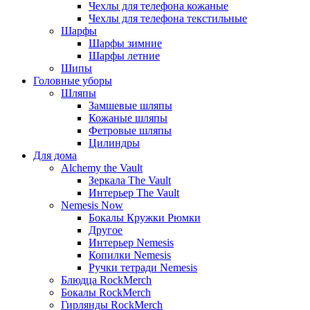
Чехлы для телефона кожаные
Чехлы для телефона текстильные
Шарфы
Шарфы зимние
Шарфы летние
Шипы
Головные уборы
Шляпы
Замшевые шляпы
Кожаные шляпы
Фетровые шляпы
Цилиндры
Для дома
Alchemy the Vault
Зеркала The Vault
Интерьер The Vault
Nemesis Now
Бокалы Кружки Рюмки
Другое
Интерьер Nemesis
Копилки Nemesis
Ручки тетради Nemesis
Блюдца RockMerch
Бокалы RockMerch
Гирлянды RockMerch