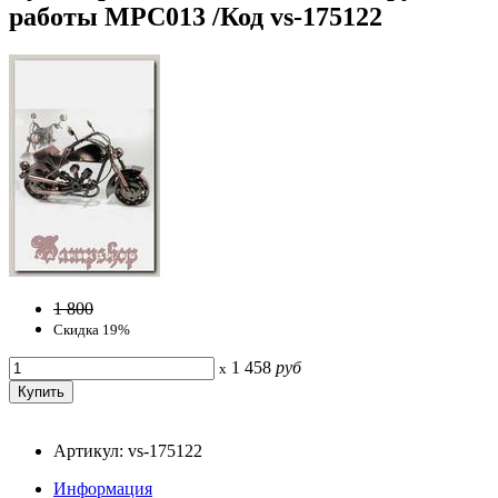
работы МРС013 /Код vs-175122
1 800
Скидка 19%
1 458
руб
x
Артикул: vs-175122
Информация