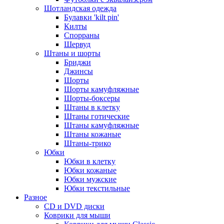
Шотландская одежда
Булавки 'kilt pin'
Килты
Спорраны
Шервуд
Штаны и шорты
Бриджи
Джинсы
Шорты
Шорты камуфляжные
Шорты-боксеры
Штаны в клетку
Штаны готические
Штаны камуфляжные
Штаны кожаные
Штаны-трико
Юбки
Юбки в клетку
Юбки кожаные
Юбки мужские
Юбки текстильные
Разное
CD и DVD диски
Коврики для мыши