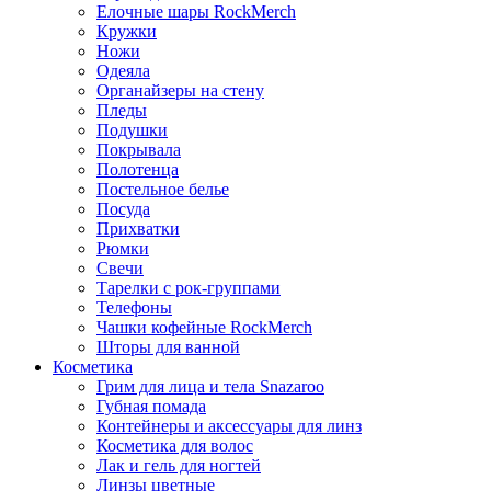
Елочные шары RockMerch
Кружки
Ножи
Одеяла
Органайзеры на стену
Пледы
Подушки
Покрывала
Полотенца
Постельное белье
Посуда
Прихватки
Рюмки
Свечи
Тарелки с рок-группами
Телефоны
Чашки кофейные RockMerch
Шторы для ванной
Косметика
Грим для лица и тела Snazaroo
Губная помада
Контейнеры и аксессуары для линз
Косметика для волос
Лак и гель для ногтей
Линзы цветные