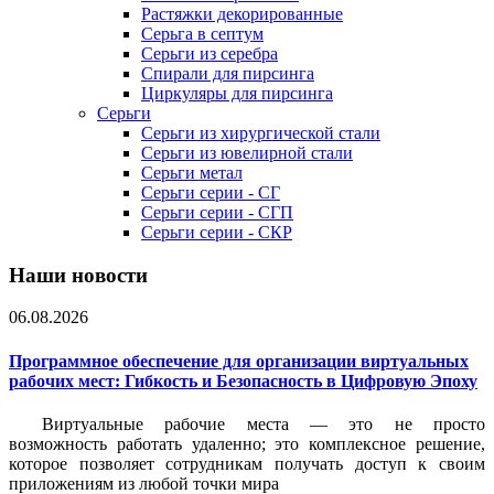
Растяжки декорированные
Серьга в септум
Серьги из серебра
Спирали для пирсинга
Циркуляры для пирсинга
Серьги
Серьги из хирургической стали
Серьги из ювелирной стали
Серьги метал
Серьги серии - СГ
Серьги серии - СГП
Серьги серии - СКР
Наши новости
06.08.2026
Программное обеспечение для организации виртуальных
рабочих мест: Гибкость и Безопасность в Цифровую Эпоху
Виртуальные рабочие места — это не просто
возможность работать удаленно; это комплексное решение,
которое позволяет сотрудникам получать доступ к своим
приложениям из любой точки мира