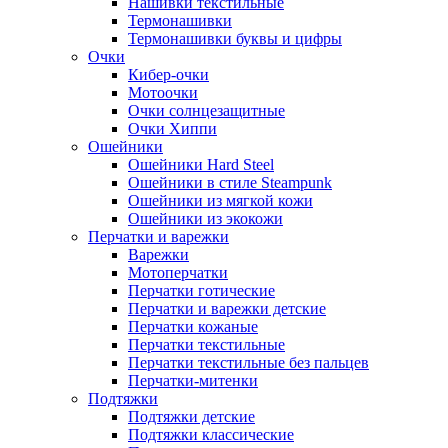
Нашивки текстильные
Термонашивки
Термонашивки буквы и цифры
Очки
Кибер-очки
Мотоочки
Очки солнцезащитные
Очки Хиппи
Ошейники
Ошейники Hard Steel
Ошейники в стиле Steampunk
Ошейники из мягкой кожи
Ошейники из экокожи
Перчатки и варежки
Варежки
Мотоперчатки
Перчатки готические
Перчатки и варежки детские
Перчатки кожаные
Перчатки текстильные
Перчатки текстильные без пальцев
Перчатки-митенки
Подтяжки
Подтяжки детские
Подтяжки классические