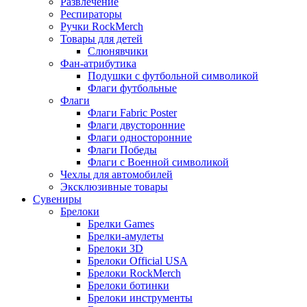
Развлечение
Респираторы
Ручки RockMerch
Товары для детей
Слюнявчики
Фан-атрибутика
Подушки с футбольной символикой
Флаги футбольные
Флаги
Флаги Fabric Poster
Флаги двусторонние
Флаги односторонние
Флаги Победы
Флаги с Военной символикой
Чехлы для автомобилей
Эксклюзивные товары
Сувениры
Брелоки
Брелки Games
Брелки-амулеты
Брелоки 3D
Брелоки Official USA
Брелоки RockMerch
Брелоки ботинки
Брелоки инструменты