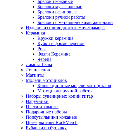
Брелоки кожаные
Брелоки музыкальные
Брелоки резиновые
Брелоки ручной работы
Брелоки с металлическими жетонами
Изделия из природного камня-мрамора
Керамика
Кружки керамика
Кубки в форме черепов
Рога
Фляги Керамика
Черепа
Лампы Тесла
Ловцы снов
Магниты
Модели мотоциклов
Коллекционные модели мотоциклов
Мотоциклы ручной работы
Наборы сувенирных копий гитар
Наручники
Плети и хлысты
Подарочные наборы
Подбутыльники кожаные
Презервативы RockMerch
Рубашка на бутылку