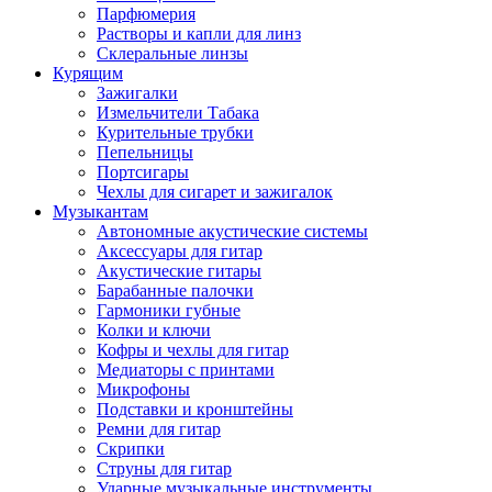
Парфюмерия
Растворы и капли для линз
Склеральные линзы
Курящим
Зажигалки
Измельчители Табака
Курительные трубки
Пепельницы
Портсигары
Чехлы для сигарет и зажигалок
Музыкантам
Автономные акустические системы
Аксессуары для гитар
Акустические гитары
Барабанные палочки
Гармоники губные
Колки и ключи
Кофры и чехлы для гитар
Медиаторы с принтами
Микрофоны
Подставки и кронштейны
Ремни для гитар
Скрипки
Струны для гитар
Ударные музыкальные инструменты