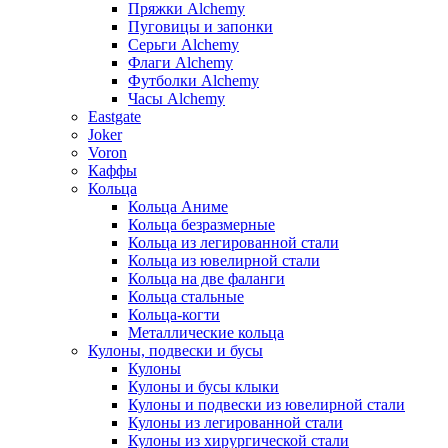
Пряжки Alchemy
Пуговицы и запонки
Серьги Alchemy
Флаги Alchemy
Футболки Alchemy
Часы Alchemy
Eastgate
Joker
Voron
Каффы
Кольца
Кольца Аниме
Кольца безразмерные
Кольца из легированной стали
Кольца из ювелирной стали
Кольца на две фаланги
Кольца стальные
Кольца-когти
Металлические кольца
Кулоны, подвески и бусы
Кулоны
Кулоны и бусы клыки
Кулоны и подвески из ювелирной стали
Кулоны из легированной стали
Кулоны из хирургической стали