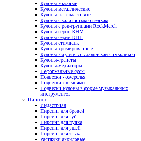
Кулоны кожаные
Кулоны металлические
Кулоны пластмассовые
Кулоны с золотистым оттенком
Кулоны с рок-группами RockMerch
Кулоны серии КНМ
Кулоны серии КНП
Кулоны стимпанк
Кулоны хромированные
Кулоны-амулеты со славянской символикой
Кулоны-гранаты
Кулоны-медиаторы
Неформальные бусы
Подвески - ожерелья
Подвески с камнями
Подвески-кулоны в форме музыкальных
инструментов
Пирсинг
Индастриал
Пирсинг для бровей
Пирсинг для губ
Пирсинг для пупка
Пирсинг для ушей
Пирсинг для языка
Растяжки акриловые