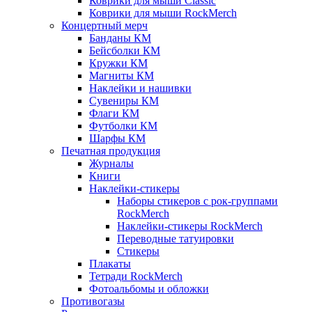
Коврики для мыши Classic
Коврики для мыши RockMerch
Концертный мерч
Банданы КМ
Бейсболки КМ
Кружки КМ
Магниты КМ
Наклейки и нашивки
Сувениры КМ
Флаги КМ
Футболки КМ
Шарфы КМ
Печатная продукция
Журналы
Книги
Наклейки-стикеры
Наборы стикеров с рок-группами
RockMerch
Наклейки-стикеры RockMerch
Переводные татуировки
Стикеры
Плакаты
Тетради RockMerch
Фотоальбомы и обложки
Противогазы