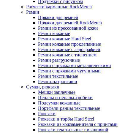
Подтяжки с рисунком
Расчески карманные RockMerch
Ремни
Пряжки для ремней
Пряжки для ремней RockMerch
Ремни из прессованной кожи
Ремни кожаные
Ремни кожаные Hard Steel
Ремни кожаные проклепанные
Ремни кожаные с аэрографией
Ремни кожаные с тиснением
Ремни разгрузочные
Ремни с пряжками металлическими
Ремни с пряжками чугунными
Ремни текстильные
Ремни-патронташи
Сумки, рюкзаки
Мешки заплечные
Пеналы и пеналы-гробики
Подсумки кожанные
Портфели-ранцы текстильные
Рюкзаки
Рюкзаки и торбы Hard Steel
Рюкзаки из кожзаменителя с принтами
Рюкзаки текстильные с вышивкой