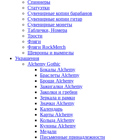
Спиннеры
Статуэтки
Сувенирные копии барабанов
Сувенирные копии гитар
Сувенирные монеты
Таблички, Номера
Трости
Фляги
Фляги RockMerch
Шевроны и вымпелы
Украшения
Alchemy Gothic
Бокалы Alchemy
Браслеты Alchemy
Броши Alchemy
Зажигалки Alchemy
Заколки и гребни
Зеркала и рамки
Значки Alchemy
Календарь
Карты Alchemy
Кольца Alchemy
Кулоны Alchemy
Медали
Письменные принадлежности