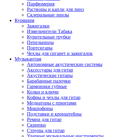
Парфюмерия
Растворы и капли для линз
Склеральные линзы
Курящим
Зажигалки
Измельчители Табака
Курительные трубки
Пепельницы
Портсигары
Чехлы для сигарет и зажигалок
Музыкантам
Автономные акустические системы
Аксессуары для гитар
Акустические гитары
Барабанные палочки
Гармоники губные
Колки и ключи
Кофры и чехлы для гитар
Медиаторы с принтами
Микрофоны
Подставки и кронштейны
Ремни для гитар
Скрипки
Струны для гитар
Ударные музыкальные инструменты