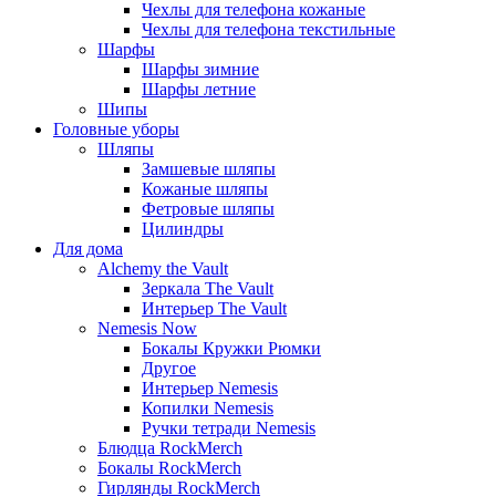
Чехлы для телефона кожаные
Чехлы для телефона текстильные
Шарфы
Шарфы зимние
Шарфы летние
Шипы
Головные уборы
Шляпы
Замшевые шляпы
Кожаные шляпы
Фетровые шляпы
Цилиндры
Для дома
Alchemy the Vault
Зеркала The Vault
Интерьер The Vault
Nemesis Now
Бокалы Кружки Рюмки
Другое
Интерьер Nemesis
Копилки Nemesis
Ручки тетради Nemesis
Блюдца RockMerch
Бокалы RockMerch
Гирлянды RockMerch