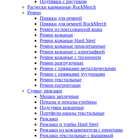
Подтяжки с рисунком
Расчески карманные RockMerch
Ремни
Пряжки для ремней
Пряжки для ремней RockMerch
Ремни из прессованной кожи
Ремни кожаные
Ремни кожаные Hard Steel
Ремни кожаные проклепанные
Ремни кожаные с аэрографией
Ремни кожаные с тиснением
Ремни разгрузочные
Ремни с пряжками металлическими
Ремни с пряжками чугунными
Ремни текстильные
Ремни-патронташи
Сумки, рюкзаки
Мешки заплечные
Пеналы и пеналы-гробики
Подсумки кожанные
Портфели-ранцы текстильные
Рюкзаки
Рюкзаки и торбы Hard Steel
Рюкзаки из кожзаменителя с принтами
Рюкзаки текстильные с вышивкой