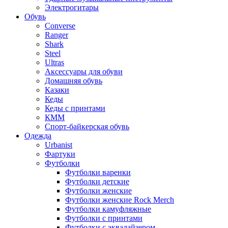
Электрогитары
Обувь
Converse
Ranger
Shark
Steel
Ultras
Аксессуары для обуви
Домашняя обувь
Казаки
Кеды
Кеды с принтами
КММ
Спорт-байкерская обувь
Одежда
Urbanist
Фартуки
Футболки
Футболки варенки
Футболки детские
Футболки женские
Футболки женские Rock Merch
Футболки камуфляжные
Футболки с принтами
Футболки с эквалайзером