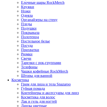
Елочные шары RockMerch
Кружки
Ножи
Одеяла
Органайзеры на стену
Пледы
Подушки
Покрывала
Полотенца
Постельное белье
Посуда
Прихватки
Рюмки
Свечи
Тарелки с рок-группами
Телефоны
Чашки кофейные RockMerch
Шторы для ванной
Косметика
Грим для лица и тела Snazaroo
Губная помада
Контейнеры и аксессуары для линз
Косметика для волос
Лак и гель для ногтей
Линзы цветные