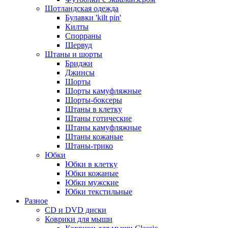
Шотландская одежда
Булавки 'kilt pin'
Килты
Спорраны
Шервуд
Штаны и шорты
Бриджи
Джинсы
Шорты
Шорты камуфляжные
Шорты-боксеры
Штаны в клетку
Штаны готические
Штаны камуфляжные
Штаны кожаные
Штаны-трико
Юбки
Юбки в клетку
Юбки кожаные
Юбки мужские
Юбки текстильные
Разное
CD и DVD диски
Коврики для мыши