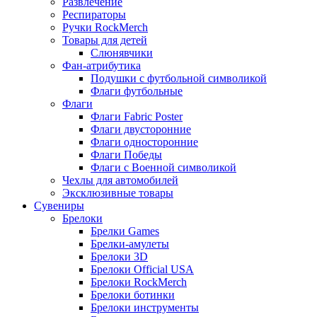
Развлечение
Респираторы
Ручки RockMerch
Товары для детей
Слюнявчики
Фан-атрибутика
Подушки с футбольной символикой
Флаги футбольные
Флаги
Флаги Fabric Poster
Флаги двусторонние
Флаги односторонние
Флаги Победы
Флаги с Военной символикой
Чехлы для автомобилей
Эксклюзивные товары
Сувениры
Брелоки
Брелки Games
Брелки-амулеты
Брелоки 3D
Брелоки Official USA
Брелоки RockMerch
Брелоки ботинки
Брелоки инструменты