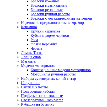
Брелоки кожаные
Брелоки музыкальные
Брелоки резиновые
Брелоки ручной работы
Брелоки с металлическими жетонами
Изделия из природного камня-мрамора
Керамика
Кружки керамика
Кубки в форме черепов
Рога
Фляги Керамика
Черепа
Лампы Тесла
Ловцы снов
Магниты
Модели мотоциклов
Коллекционные модели мотоциклов
Мотоциклы ручной работы
Наборы сувенирных копий гитар
Наручники
Плети и хлысты
Подарочные наборы
Подбутыльники кожаные
Презервативы RockMerch
Рубашка на бутылку