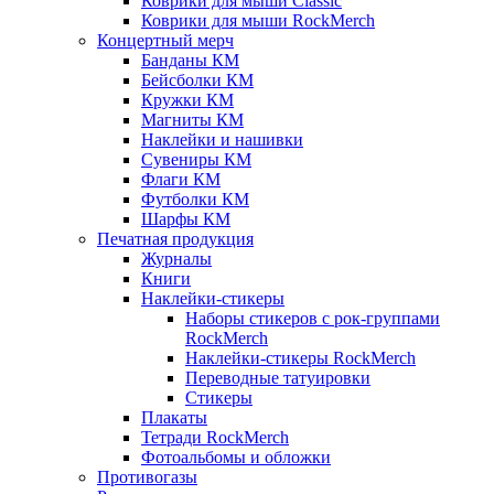
Коврики для мыши Classic
Коврики для мыши RockMerch
Концертный мерч
Банданы КМ
Бейсболки КМ
Кружки КМ
Магниты КМ
Наклейки и нашивки
Сувениры КМ
Флаги КМ
Футболки КМ
Шарфы КМ
Печатная продукция
Журналы
Книги
Наклейки-стикеры
Наборы стикеров с рок-группами
RockMerch
Наклейки-стикеры RockMerch
Переводные татуировки
Стикеры
Плакаты
Тетради RockMerch
Фотоальбомы и обложки
Противогазы