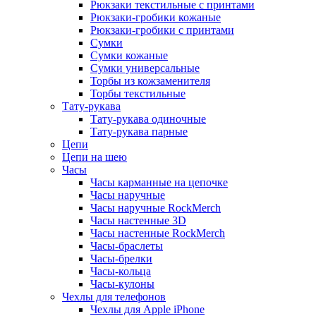
Рюкзаки текстильные с принтами
Рюкзаки-гробики кожаные
Рюкзаки-гробики с принтами
Сумки
Сумки кожаные
Сумки универсальные
Торбы из кожзаменителя
Торбы текстильные
Тату-рукава
Тату-рукава одиночные
Тату-рукава парные
Цепи
Цепи на шею
Часы
Часы карманные на цепочке
Часы наручные
Часы наручные RockMerch
Часы настенные 3D
Часы настенные RockMerch
Часы-браслеты
Часы-брелки
Часы-кольца
Часы-кулоны
Чехлы для телефонов
Чехлы для Apple iPhone