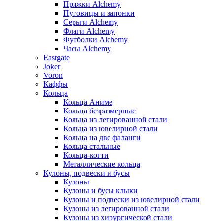
Пряжки Alchemy
Пуговицы и запонки
Серьги Alchemy
Флаги Alchemy
Футболки Alchemy
Часы Alchemy
Eastgate
Joker
Voron
Каффы
Кольца
Кольца Аниме
Кольца безразмерные
Кольца из легированной стали
Кольца из ювелирной стали
Кольца на две фаланги
Кольца стальные
Кольца-когти
Металлические кольца
Кулоны, подвески и бусы
Кулоны
Кулоны и бусы клыки
Кулоны и подвески из ювелирной стали
Кулоны из легированной стали
Кулоны из хирургической стали