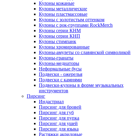
Кулоны кожаные
Кулоны металлические
Кулоны пластмассовые
Кулоны с золотистым оттенком
Кулоны с рок-группами RockMerch
Кулоны серии КНМ
Кулоны серии КНП
Кулоны стимпанк
Кулоны хромированные
Кулоны-амулеты со славянской символикой
Кулоны-гранаты
Кулоны-медиаторы
Неформальные бусы
Подвески - ожерелья
Подвески с камнями
Подвески-кулоны в форме музыкальных
инструментов
Пирсинг
Индастриал
Пирсинг для бровей
Пирсинг для губ
Пирсинг для пупка
Пирсинг для ушей
Пирсинг для языка
Растяжки акриловые