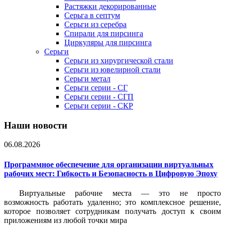
Растяжки декорированные
Серьга в септум
Серьги из серебра
Спирали для пирсинга
Циркуляры для пирсинга
Серьги
Серьги из хирургической стали
Серьги из ювелирной стали
Серьги метал
Серьги серии - СГ
Серьги серии - СГП
Серьги серии - СКР
Наши новости
06.08.2026
Программное обеспечение для организации виртуальных
рабочих мест: Гибкость и Безопасность в Цифровую Эпоху
Виртуальные рабочие места — это не просто
возможность работать удаленно; это комплексное решение,
которое позволяет сотрудникам получать доступ к своим
приложениям из любой точки мира