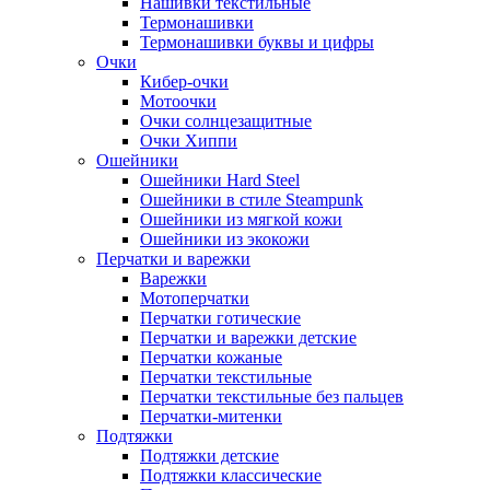
Нашивки текстильные
Термонашивки
Термонашивки буквы и цифры
Очки
Кибер-очки
Мотоочки
Очки солнцезащитные
Очки Хиппи
Ошейники
Ошейники Hard Steel
Ошейники в стиле Steampunk
Ошейники из мягкой кожи
Ошейники из экокожи
Перчатки и варежки
Варежки
Мотоперчатки
Перчатки готические
Перчатки и варежки детские
Перчатки кожаные
Перчатки текстильные
Перчатки текстильные без пальцев
Перчатки-митенки
Подтяжки
Подтяжки детские
Подтяжки классические