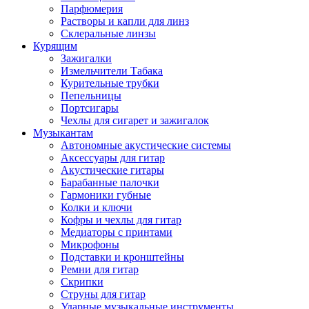
Парфюмерия
Растворы и капли для линз
Склеральные линзы
Курящим
Зажигалки
Измельчители Табака
Курительные трубки
Пепельницы
Портсигары
Чехлы для сигарет и зажигалок
Музыкантам
Автономные акустические системы
Аксессуары для гитар
Акустические гитары
Барабанные палочки
Гармоники губные
Колки и ключи
Кофры и чехлы для гитар
Медиаторы с принтами
Микрофоны
Подставки и кронштейны
Ремни для гитар
Скрипки
Струны для гитар
Ударные музыкальные инструменты