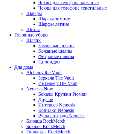
Чехлы для телефона кожаные
Чехлы для телефона текстильные
Шарфы
Шарфы зимние
Шарфы летние
Шипы
Головные уборы
Шляпы
Замшевые шляпы
Кожаные шляпы
Фетровые шляпы
Цилиндры
Для дома
Alchemy the Vault
Зеркала The Vault
Интерьер The Vault
Nemesis Now
Бокалы Кружки Рюмки
Другое
Интерьер Nemesis
Копилки Nemesis
Ручки тетради Nemesis
Блюдца RockMerch
Бокалы RockMerch
Гирлянды RockMerch