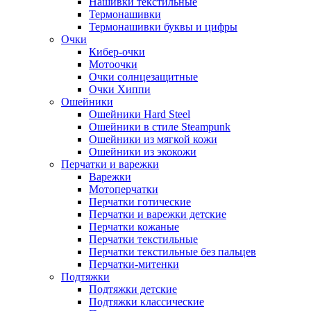
Нашивки текстильные
Термонашивки
Термонашивки буквы и цифры
Очки
Кибер-очки
Мотоочки
Очки солнцезащитные
Очки Хиппи
Ошейники
Ошейники Hard Steel
Ошейники в стиле Steampunk
Ошейники из мягкой кожи
Ошейники из экокожи
Перчатки и варежки
Варежки
Мотоперчатки
Перчатки готические
Перчатки и варежки детские
Перчатки кожаные
Перчатки текстильные
Перчатки текстильные без пальцев
Перчатки-митенки
Подтяжки
Подтяжки детские
Подтяжки классические