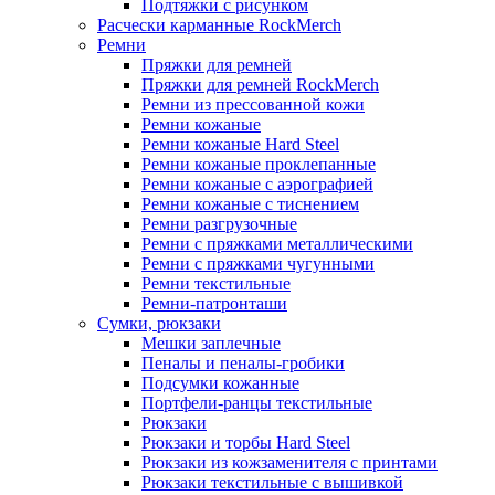
Подтяжки с рисунком
Расчески карманные RockMerch
Ремни
Пряжки для ремней
Пряжки для ремней RockMerch
Ремни из прессованной кожи
Ремни кожаные
Ремни кожаные Hard Steel
Ремни кожаные проклепанные
Ремни кожаные с аэрографией
Ремни кожаные с тиснением
Ремни разгрузочные
Ремни с пряжками металлическими
Ремни с пряжками чугунными
Ремни текстильные
Ремни-патронташи
Сумки, рюкзаки
Мешки заплечные
Пеналы и пеналы-гробики
Подсумки кожанные
Портфели-ранцы текстильные
Рюкзаки
Рюкзаки и торбы Hard Steel
Рюкзаки из кожзаменителя с принтами
Рюкзаки текстильные с вышивкой