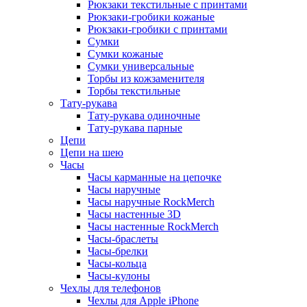
Рюкзаки текстильные с принтами
Рюкзаки-гробики кожаные
Рюкзаки-гробики с принтами
Сумки
Сумки кожаные
Сумки универсальные
Торбы из кожзаменителя
Торбы текстильные
Тату-рукава
Тату-рукава одиночные
Тату-рукава парные
Цепи
Цепи на шею
Часы
Часы карманные на цепочке
Часы наручные
Часы наручные RockMerch
Часы настенные 3D
Часы настенные RockMerch
Часы-браслеты
Часы-брелки
Часы-кольца
Часы-кулоны
Чехлы для телефонов
Чехлы для Apple iPhone