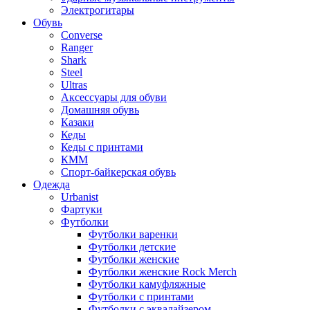
Электрогитары
Обувь
Converse
Ranger
Shark
Steel
Ultras
Аксессуары для обуви
Домашняя обувь
Казаки
Кеды
Кеды с принтами
КММ
Спорт-байкерская обувь
Одежда
Urbanist
Фартуки
Футболки
Футболки варенки
Футболки детские
Футболки женские
Футболки женские Rock Merch
Футболки камуфляжные
Футболки с принтами
Футболки с эквалайзером