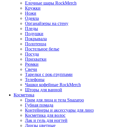
Елочные шары RockMerch
Кружки
Ножи
Одеяла
Органайзеры на стену
Пледы
Подушки
Покрывала
Полотенца
Постельное белье
Посуда
Прихватки
Рюмки
Свечи
Тарелки с рок-группами
Телефоны
Чашки кофейные RockMerch
Шторы для ванной
Косметика
Грим для лица и тела Snazaroo
Губная помада
Контейнеры и аксессуары для линз
Косметика для волос
Лак и гель для ногтей
Линзы цветные