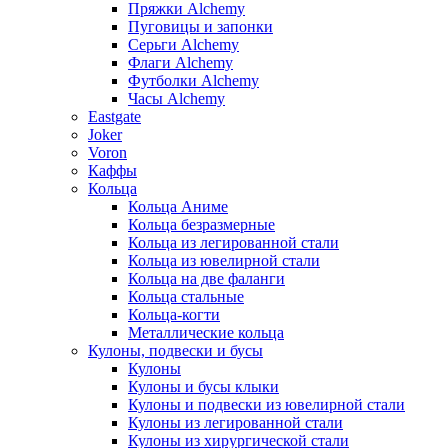
Пряжки Alchemy
Пуговицы и запонки
Серьги Alchemy
Флаги Alchemy
Футболки Alchemy
Часы Alchemy
Eastgate
Joker
Voron
Каффы
Кольца
Кольца Аниме
Кольца безразмерные
Кольца из легированной стали
Кольца из ювелирной стали
Кольца на две фаланги
Кольца стальные
Кольца-когти
Металлические кольца
Кулоны, подвески и бусы
Кулоны
Кулоны и бусы клыки
Кулоны и подвески из ювелирной стали
Кулоны из легированной стали
Кулоны из хирургической стали