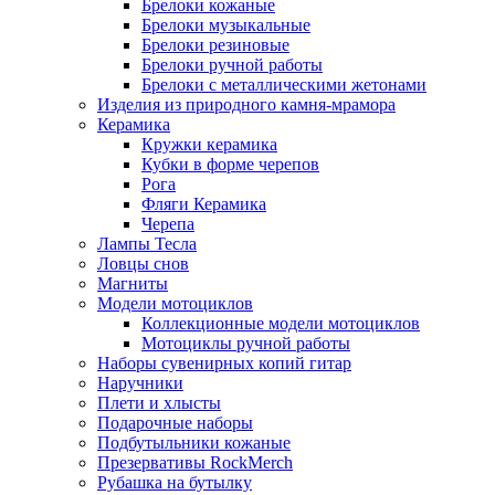
Брелоки кожаные
Брелоки музыкальные
Брелоки резиновые
Брелоки ручной работы
Брелоки с металлическими жетонами
Изделия из природного камня-мрамора
Керамика
Кружки керамика
Кубки в форме черепов
Рога
Фляги Керамика
Черепа
Лампы Тесла
Ловцы снов
Магниты
Модели мотоциклов
Коллекционные модели мотоциклов
Мотоциклы ручной работы
Наборы сувенирных копий гитар
Наручники
Плети и хлысты
Подарочные наборы
Подбутыльники кожаные
Презервативы RockMerch
Рубашка на бутылку