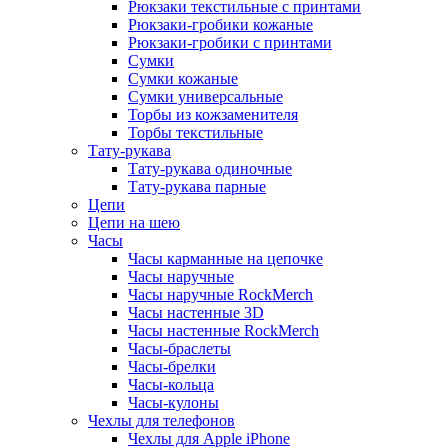
Рюкзаки текстильные с принтами
Рюкзаки-гробики кожаные
Рюкзаки-гробики с принтами
Сумки
Сумки кожаные
Сумки универсальные
Торбы из кожзаменителя
Торбы текстильные
Тату-рукава
Тату-рукава одиночные
Тату-рукава парные
Цепи
Цепи на шею
Часы
Часы карманные на цепочке
Часы наручные
Часы наручные RockMerch
Часы настенные 3D
Часы настенные RockMerch
Часы-браслеты
Часы-брелки
Часы-кольца
Часы-кулоны
Чехлы для телефонов
Чехлы для Apple iPhone