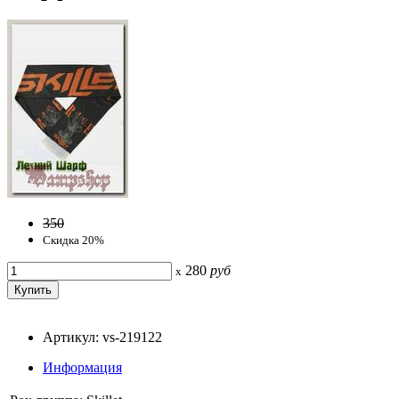
350
Скидка 20%
280
руб
x
Артикул: vs-219122
Информация