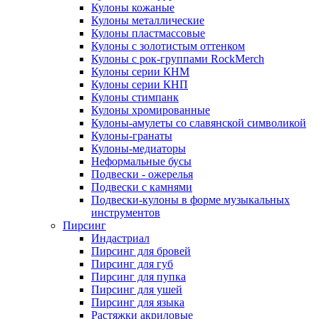
Кулоны кожаные
Кулоны металлические
Кулоны пластмассовые
Кулоны с золотистым оттенком
Кулоны с рок-группами RockMerch
Кулоны серии КНМ
Кулоны серии КНП
Кулоны стимпанк
Кулоны хромированные
Кулоны-амулеты со славянской символикой
Кулоны-гранаты
Кулоны-медиаторы
Неформальные бусы
Подвески - ожерелья
Подвески с камнями
Подвески-кулоны в форме музыкальных
инструментов
Пирсинг
Индастриал
Пирсинг для бровей
Пирсинг для губ
Пирсинг для пупка
Пирсинг для ушей
Пирсинг для языка
Растяжки акриловые