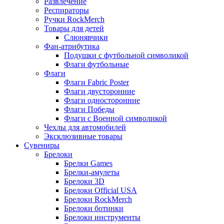
Развлечение
Респираторы
Ручки RockMerch
Товары для детей
Слюнявчики
Фан-атрибутика
Подушки с футбольной символикой
Флаги футбольные
Флаги
Флаги Fabric Poster
Флаги двусторонние
Флаги односторонние
Флаги Победы
Флаги с Военной символикой
Чехлы для автомобилей
Эксклюзивные товары
Сувениры
Брелоки
Брелки Games
Брелки-амулеты
Брелоки 3D
Брелоки Official USA
Брелоки RockMerch
Брелоки ботинки
Брелоки инструменты