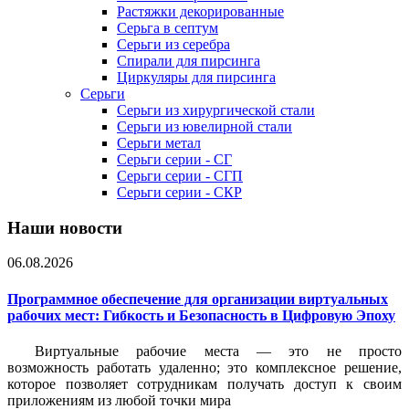
Растяжки декорированные
Серьга в септум
Серьги из серебра
Спирали для пирсинга
Циркуляры для пирсинга
Серьги
Серьги из хирургической стали
Серьги из ювелирной стали
Серьги метал
Серьги серии - СГ
Серьги серии - СГП
Серьги серии - СКР
Наши новости
06.08.2026
Программное обеспечение для организации виртуальных
рабочих мест: Гибкость и Безопасность в Цифровую Эпоху
Виртуальные рабочие места — это не просто
возможность работать удаленно; это комплексное решение,
которое позволяет сотрудникам получать доступ к своим
приложениям из любой точки мира