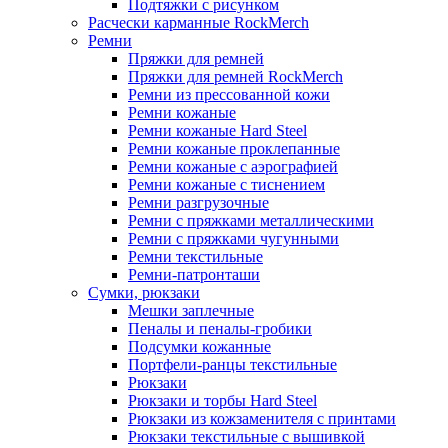
Подтяжки с рисунком
Расчески карманные RockMerch
Ремни
Пряжки для ремней
Пряжки для ремней RockMerch
Ремни из прессованной кожи
Ремни кожаные
Ремни кожаные Hard Steel
Ремни кожаные проклепанные
Ремни кожаные с аэрографией
Ремни кожаные с тиснением
Ремни разгрузочные
Ремни с пряжками металлическими
Ремни с пряжками чугунными
Ремни текстильные
Ремни-патронташи
Сумки, рюкзаки
Мешки заплечные
Пеналы и пеналы-гробики
Подсумки кожанные
Портфели-ранцы текстильные
Рюкзаки
Рюкзаки и торбы Hard Steel
Рюкзаки из кожзаменителя с принтами
Рюкзаки текстильные с вышивкой