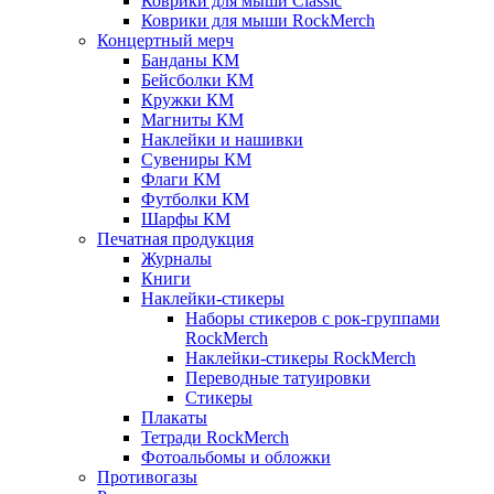
Коврики для мыши Classic
Коврики для мыши RockMerch
Концертный мерч
Банданы КМ
Бейсболки КМ
Кружки КМ
Магниты КМ
Наклейки и нашивки
Сувениры КМ
Флаги КМ
Футболки КМ
Шарфы КМ
Печатная продукция
Журналы
Книги
Наклейки-стикеры
Наборы стикеров с рок-группами
RockMerch
Наклейки-стикеры RockMerch
Переводные татуировки
Стикеры
Плакаты
Тетради RockMerch
Фотоальбомы и обложки
Противогазы