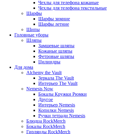
Чехлы для телефона кожаные
Чехлы для телефона текстильные
Шарфы
Шарфы зимние
Шарфы летние
Шипы
Головные уборы
Шляпы
Замшевые шляпы
Кожаные шляпы
Фетровые шляпы
Цилиндры
Для дома
Alchemy the Vault
Зеркала The Vault
Интерьер The Vault
Nemesis Now
Бокалы Кружки Рюмки
Другое
Интерьер Nemesis
Копилки Nemesis
Ручки тетради Nemesis
Блюдца RockMerch
Бокалы RockMerch
Гирлянды RockMerch