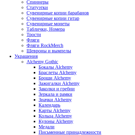
Спиннеры
Статуэтки
Сувенирные копии барабанов
Сувенирные копии гитар
Сувенирные монеты
Таблички, Номера
Трости
Фляги
Фляги RockMerch
Шевроны и вымпелы
Украшения
Alchemy Gothic
Бокалы Alchemy
Браслеты Alchemy
Броши Alchemy
Зажигалки Alchemy
Заколки и гребни
Зеркала и рамки
Значки Alchemy
Календарь
Карты Alchemy
Кольца Alchemy
Кулоны Alchemy
Медали
Письменные принадлежности