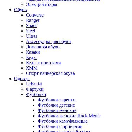
Электрогитары
Обувь
Converse
Ranger
Shark
Steel
Ultras
Аксессуары для обуви
Домашняя обувь
Казаки
Кеды
Кеды с принтами
КММ
Спорт-байкерская обувь
Одежда
Urbanist
Фартуки
Футболки
Футболки варенки
Футболки детские
Футболки женские
Футболки женские Rock Merch
Футболки камуфляжные
Футболки с принтами
Футболки с эквалайзером