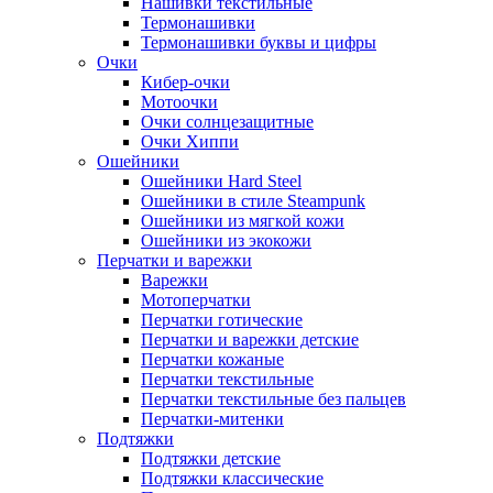
Нашивки текстильные
Термонашивки
Термонашивки буквы и цифры
Очки
Кибер-очки
Мотоочки
Очки солнцезащитные
Очки Хиппи
Ошейники
Ошейники Hard Steel
Ошейники в стиле Steampunk
Ошейники из мягкой кожи
Ошейники из экокожи
Перчатки и варежки
Варежки
Мотоперчатки
Перчатки готические
Перчатки и варежки детские
Перчатки кожаные
Перчатки текстильные
Перчатки текстильные без пальцев
Перчатки-митенки
Подтяжки
Подтяжки детские
Подтяжки классические