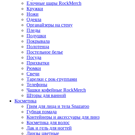
Елочные шары RockMerch
Кружки
Ножи
Одеяла
Органайзеры на стену
Пледы
Подушки
Покрывала
Полотенца
Постельное белье
Посуда
Прихватки
Рюмки
Свечи
Тарелки с рок-группами
Телефоны
Чашки кофейные RockMerch
Шторы для ванной
Косметика
Грим для лица и тела Snazaroo
Губная помада
Контейнеры и аксессуары для линз
Косметика для волос
Лак и гель для ногтей
Линзы цветные