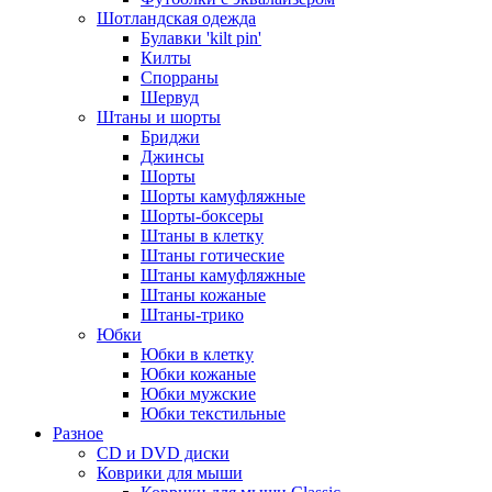
Шотландская одежда
Булавки 'kilt pin'
Килты
Спорраны
Шервуд
Штаны и шорты
Бриджи
Джинсы
Шорты
Шорты камуфляжные
Шорты-боксеры
Штаны в клетку
Штаны готические
Штаны камуфляжные
Штаны кожаные
Штаны-трико
Юбки
Юбки в клетку
Юбки кожаные
Юбки мужские
Юбки текстильные
Разное
CD и DVD диски
Коврики для мыши