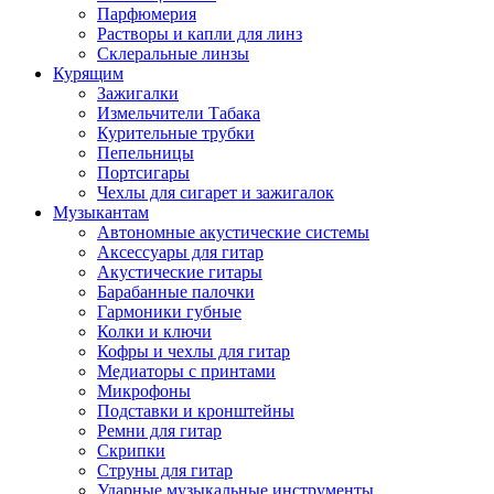
Парфюмерия
Растворы и капли для линз
Склеральные линзы
Курящим
Зажигалки
Измельчители Табака
Курительные трубки
Пепельницы
Портсигары
Чехлы для сигарет и зажигалок
Музыкантам
Автономные акустические системы
Аксессуары для гитар
Акустические гитары
Барабанные палочки
Гармоники губные
Колки и ключи
Кофры и чехлы для гитар
Медиаторы с принтами
Микрофоны
Подставки и кронштейны
Ремни для гитар
Скрипки
Струны для гитар
Ударные музыкальные инструменты