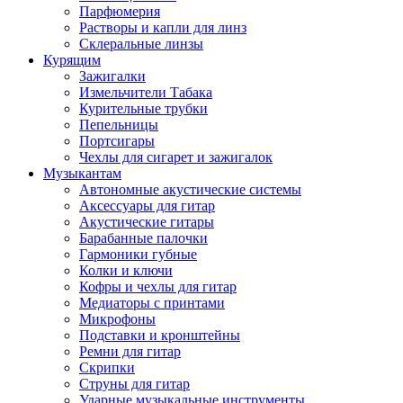
Парфюмерия
Растворы и капли для линз
Склеральные линзы
Курящим
Зажигалки
Измельчители Табака
Курительные трубки
Пепельницы
Портсигары
Чехлы для сигарет и зажигалок
Музыкантам
Автономные акустические системы
Аксессуары для гитар
Акустические гитары
Барабанные палочки
Гармоники губные
Колки и ключи
Кофры и чехлы для гитар
Медиаторы с принтами
Микрофоны
Подставки и кронштейны
Ремни для гитар
Скрипки
Струны для гитар
Ударные музыкальные инструменты