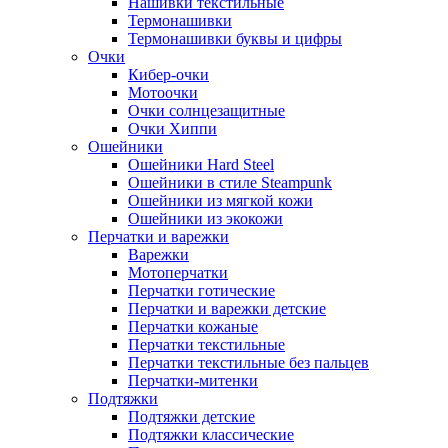
Нашивки текстильные
Термонашивки
Термонашивки буквы и цифры
Очки
Кибер-очки
Мотоочки
Очки солнцезащитные
Очки Хиппи
Ошейники
Ошейники Hard Steel
Ошейники в стиле Steampunk
Ошейники из мягкой кожи
Ошейники из экокожи
Перчатки и варежки
Варежки
Мотоперчатки
Перчатки готические
Перчатки и варежки детские
Перчатки кожаные
Перчатки текстильные
Перчатки текстильные без пальцев
Перчатки-митенки
Подтяжки
Подтяжки детские
Подтяжки классические