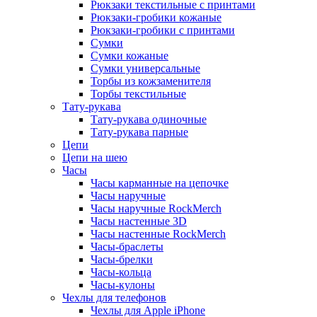
Рюкзаки текстильные с принтами
Рюкзаки-гробики кожаные
Рюкзаки-гробики с принтами
Сумки
Сумки кожаные
Сумки универсальные
Торбы из кожзаменителя
Торбы текстильные
Тату-рукава
Тату-рукава одиночные
Тату-рукава парные
Цепи
Цепи на шею
Часы
Часы карманные на цепочке
Часы наручные
Часы наручные RockMerch
Часы настенные 3D
Часы настенные RockMerch
Часы-браслеты
Часы-брелки
Часы-кольца
Часы-кулоны
Чехлы для телефонов
Чехлы для Apple iPhone