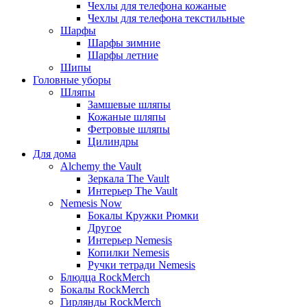
Чехлы для телефона кожаные
Чехлы для телефона текстильные
Шарфы
Шарфы зимние
Шарфы летние
Шипы
Головные уборы
Шляпы
Замшевые шляпы
Кожаные шляпы
Фетровые шляпы
Цилиндры
Для дома
Alchemy the Vault
Зеркала The Vault
Интерьер The Vault
Nemesis Now
Бокалы Кружки Рюмки
Другое
Интерьер Nemesis
Копилки Nemesis
Ручки тетради Nemesis
Блюдца RockMerch
Бокалы RockMerch
Гирлянды RockMerch