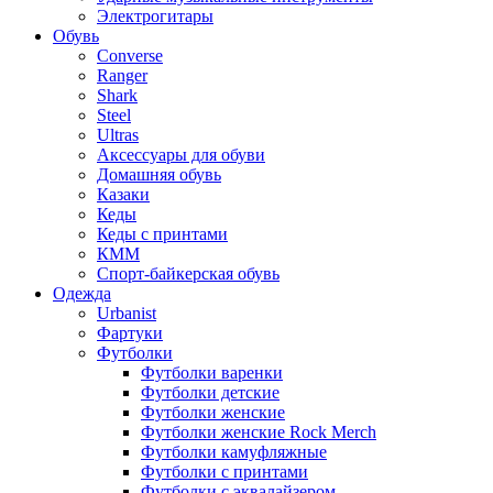
Электрогитары
Обувь
Converse
Ranger
Shark
Steel
Ultras
Аксессуары для обуви
Домашняя обувь
Казаки
Кеды
Кеды с принтами
КММ
Спорт-байкерская обувь
Одежда
Urbanist
Фартуки
Футболки
Футболки варенки
Футболки детские
Футболки женские
Футболки женские Rock Merch
Футболки камуфляжные
Футболки с принтами
Футболки с эквалайзером