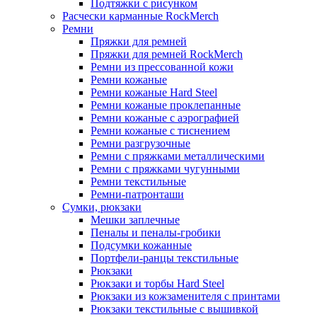
Подтяжки с рисунком
Расчески карманные RockMerch
Ремни
Пряжки для ремней
Пряжки для ремней RockMerch
Ремни из прессованной кожи
Ремни кожаные
Ремни кожаные Hard Steel
Ремни кожаные проклепанные
Ремни кожаные с аэрографией
Ремни кожаные с тиснением
Ремни разгрузочные
Ремни с пряжками металлическими
Ремни с пряжками чугунными
Ремни текстильные
Ремни-патронташи
Сумки, рюкзаки
Мешки заплечные
Пеналы и пеналы-гробики
Подсумки кожанные
Портфели-ранцы текстильные
Рюкзаки
Рюкзаки и торбы Hard Steel
Рюкзаки из кожзаменителя с принтами
Рюкзаки текстильные с вышивкой