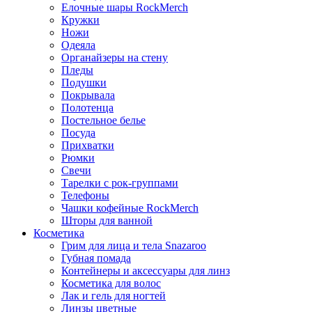
Елочные шары RockMerch
Кружки
Ножи
Одеяла
Органайзеры на стену
Пледы
Подушки
Покрывала
Полотенца
Постельное белье
Посуда
Прихватки
Рюмки
Свечи
Тарелки с рок-группами
Телефоны
Чашки кофейные RockMerch
Шторы для ванной
Косметика
Грим для лица и тела Snazaroo
Губная помада
Контейнеры и аксессуары для линз
Косметика для волос
Лак и гель для ногтей
Линзы цветные