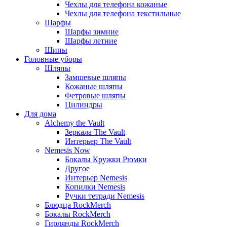
Чехлы для телефона кожаные
Чехлы для телефона текстильные
Шарфы
Шарфы зимние
Шарфы летние
Шипы
Головные уборы
Шляпы
Замшевые шляпы
Кожаные шляпы
Фетровые шляпы
Цилиндры
Для дома
Alchemy the Vault
Зеркала The Vault
Интерьер The Vault
Nemesis Now
Бокалы Кружки Рюмки
Другое
Интерьер Nemesis
Копилки Nemesis
Ручки тетради Nemesis
Блюдца RockMerch
Бокалы RockMerch
Гирлянды RockMerch