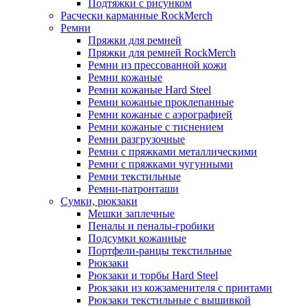
Подтяжки с рисунком
Расчески карманные RockMerch
Ремни
Пряжки для ремней
Пряжки для ремней RockMerch
Ремни из прессованной кожи
Ремни кожаные
Ремни кожаные Hard Steel
Ремни кожаные проклепанные
Ремни кожаные с аэрографией
Ремни кожаные с тиснением
Ремни разгрузочные
Ремни с пряжками металлическими
Ремни с пряжками чугунными
Ремни текстильные
Ремни-патронташи
Сумки, рюкзаки
Мешки заплечные
Пеналы и пеналы-гробики
Подсумки кожанные
Портфели-ранцы текстильные
Рюкзаки
Рюкзаки и торбы Hard Steel
Рюкзаки из кожзаменителя с принтами
Рюкзаки текстильные с вышивкой