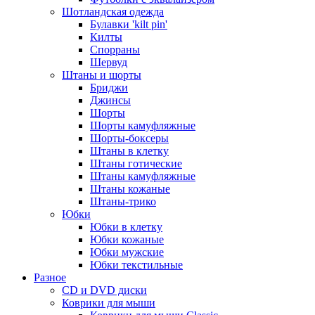
Шотландская одежда
Булавки 'kilt pin'
Килты
Спорраны
Шервуд
Штаны и шорты
Бриджи
Джинсы
Шорты
Шорты камуфляжные
Шорты-боксеры
Штаны в клетку
Штаны готические
Штаны камуфляжные
Штаны кожаные
Штаны-трико
Юбки
Юбки в клетку
Юбки кожаные
Юбки мужские
Юбки текстильные
Разное
CD и DVD диски
Коврики для мыши