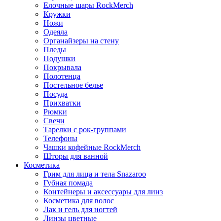
Елочные шары RockMerch
Кружки
Ножи
Одеяла
Органайзеры на стену
Пледы
Подушки
Покрывала
Полотенца
Постельное белье
Посуда
Прихватки
Рюмки
Свечи
Тарелки с рок-группами
Телефоны
Чашки кофейные RockMerch
Шторы для ванной
Косметика
Грим для лица и тела Snazaroo
Губная помада
Контейнеры и аксессуары для линз
Косметика для волос
Лак и гель для ногтей
Линзы цветные