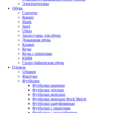
Электрогитары
Обувь
Converse
Ranger
Shark
Steel
Ultras
Аксессуары для обуви
Домашняя обувь
Казаки
Кеды
Кеды с принтами
КММ
Спорт-байкерская обувь
Одежда
Urbanist
Фартуки
Футболки
Футболки варенки
Футболки детские
Футболки женские
Футболки женские Rock Merch
Футболки камуфляжные
Футболки с принтами
Футболки с эквалайзером