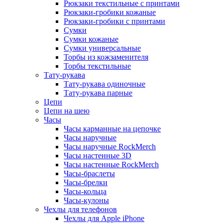
Рюкзаки текстильные с принтами
Рюкзаки-гробики кожаные
Рюкзаки-гробики с принтами
Сумки
Сумки кожаные
Сумки универсальные
Торбы из кожзаменителя
Торбы текстильные
Тату-рукава
Тату-рукава одиночные
Тату-рукава парные
Цепи
Цепи на шею
Часы
Часы карманные на цепочке
Часы наручные
Часы наручные RockMerch
Часы настенные 3D
Часы настенные RockMerch
Часы-браслеты
Часы-брелки
Часы-кольца
Часы-кулоны
Чехлы для телефонов
Чехлы для Apple iPhone