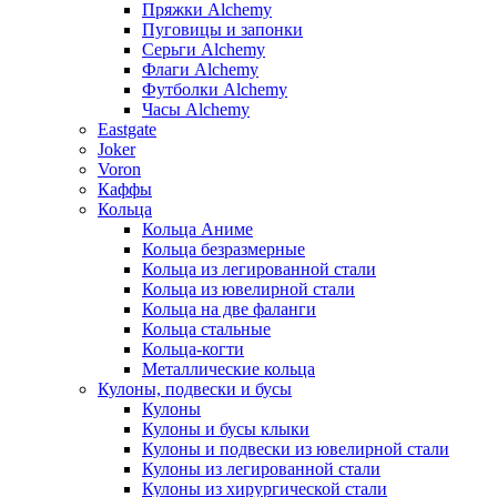
Пряжки Alchemy
Пуговицы и запонки
Серьги Alchemy
Флаги Alchemy
Футболки Alchemy
Часы Alchemy
Eastgate
Joker
Voron
Каффы
Кольца
Кольца Аниме
Кольца безразмерные
Кольца из легированной стали
Кольца из ювелирной стали
Кольца на две фаланги
Кольца стальные
Кольца-когти
Металлические кольца
Кулоны, подвески и бусы
Кулоны
Кулоны и бусы клыки
Кулоны и подвески из ювелирной стали
Кулоны из легированной стали
Кулоны из хирургической стали