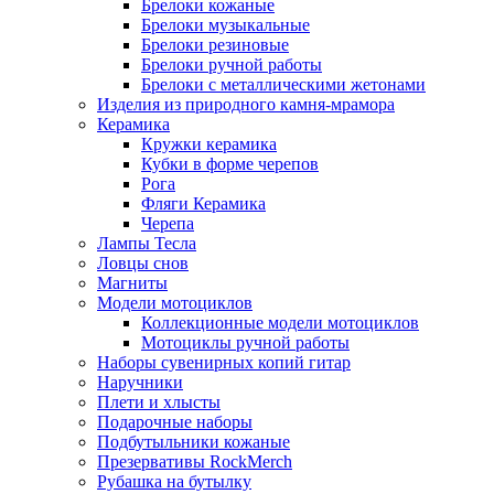
Брелоки кожаные
Брелоки музыкальные
Брелоки резиновые
Брелоки ручной работы
Брелоки с металлическими жетонами
Изделия из природного камня-мрамора
Керамика
Кружки керамика
Кубки в форме черепов
Рога
Фляги Керамика
Черепа
Лампы Тесла
Ловцы снов
Магниты
Модели мотоциклов
Коллекционные модели мотоциклов
Мотоциклы ручной работы
Наборы сувенирных копий гитар
Наручники
Плети и хлысты
Подарочные наборы
Подбутыльники кожаные
Презервативы RockMerch
Рубашка на бутылку