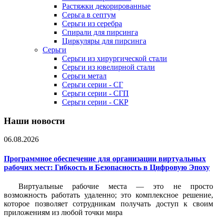
Растяжки декорированные
Серьга в септум
Серьги из серебра
Спирали для пирсинга
Циркуляры для пирсинга
Серьги
Серьги из хирургической стали
Серьги из ювелирной стали
Серьги метал
Серьги серии - СГ
Серьги серии - СГП
Серьги серии - СКР
Наши новости
06.08.2026
Программное обеспечение для организации виртуальных
рабочих мест: Гибкость и Безопасность в Цифровую Эпоху
Виртуальные рабочие места — это не просто
возможность работать удаленно; это комплексное решение,
которое позволяет сотрудникам получать доступ к своим
приложениям из любой точки мира