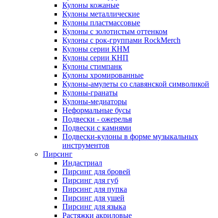
Кулоны кожаные
Кулоны металлические
Кулоны пластмассовые
Кулоны с золотистым оттенком
Кулоны с рок-группами RockMerch
Кулоны серии КНМ
Кулоны серии КНП
Кулоны стимпанк
Кулоны хромированные
Кулоны-амулеты со славянской символикой
Кулоны-гранаты
Кулоны-медиаторы
Неформальные бусы
Подвески - ожерелья
Подвески с камнями
Подвески-кулоны в форме музыкальных
инструментов
Пирсинг
Индастриал
Пирсинг для бровей
Пирсинг для губ
Пирсинг для пупка
Пирсинг для ушей
Пирсинг для языка
Растяжки акриловые