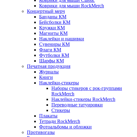
Коврики для мыши Classic
Коврики для мыши RockMerch
Концертный мерч
Банданы КМ
Бейсболки КМ
Кружки КМ
Магниты КМ
Наклейки и нашивки
Сувениры КМ
Флаги КМ
Футболки КМ
Шарфы КМ
Печатная продукция
Журналы
Книги
Наклейки-стикеры
Наборы стикеров с рок-группами
RockMerch
Наклейки-стикеры RockMerch
Переводные татуировки
Стикеры
Плакаты
Тетради RockMerch
Фотоальбомы и обложки
Противогазы