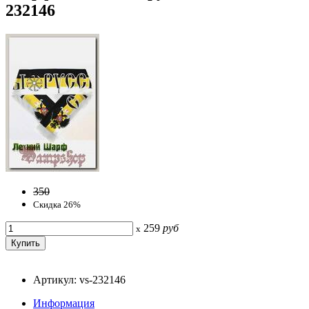
232146
350
Скидка 26%
259
руб
x
Артикул: vs-232146
Информация