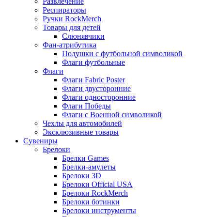
Развлечение
Респираторы
Ручки RockMerch
Товары для детей
Слюнявчики
Фан-атрибутика
Подушки с футбольной символикой
Флаги футбольные
Флаги
Флаги Fabric Poster
Флаги двусторонние
Флаги односторонние
Флаги Победы
Флаги с Военной символикой
Чехлы для автомобилей
Эксклюзивные товары
Сувениры
Брелоки
Брелки Games
Брелки-амулеты
Брелоки 3D
Брелоки Official USA
Брелоки RockMerch
Брелоки ботинки
Брелоки инструменты