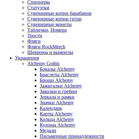
Спиннеры
Статуэтки
Сувенирные копии барабанов
Сувенирные копии гитар
Сувенирные монеты
Таблички, Номера
Трости
Фляги
Фляги RockMerch
Шевроны и вымпелы
Украшения
Alchemy Gothic
Бокалы Alchemy
Браслеты Alchemy
Броши Alchemy
Зажигалки Alchemy
Заколки и гребни
Зеркала и рамки
Значки Alchemy
Календарь
Карты Alchemy
Кольца Alchemy
Кулоны Alchemy
Медали
Письменные принадлежности