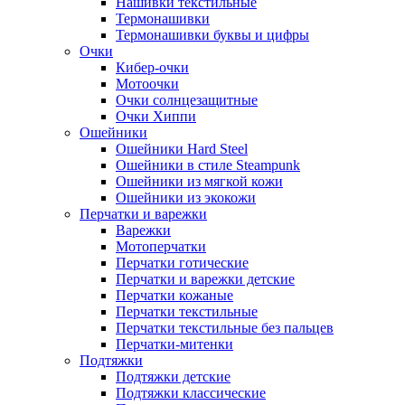
Нашивки текстильные
Термонашивки
Термонашивки буквы и цифры
Очки
Кибер-очки
Мотоочки
Очки солнцезащитные
Очки Хиппи
Ошейники
Ошейники Hard Steel
Ошейники в стиле Steampunk
Ошейники из мягкой кожи
Ошейники из экокожи
Перчатки и варежки
Варежки
Мотоперчатки
Перчатки готические
Перчатки и варежки детские
Перчатки кожаные
Перчатки текстильные
Перчатки текстильные без пальцев
Перчатки-митенки
Подтяжки
Подтяжки детские
Подтяжки классические