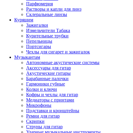
Парфюмерия
Растворы и капли для линз
Склеральные линзы
Курящим
Зажигалки
Измельчители Табака
Курительные трубки
Пепельницы
Портсигары
Чехлы для сигарет и зажигалок
Музыкантам
Автономные акустические системы
Аксессуары для гитар
Акустические гитары
Барабанные палочки
Гармоники губные
Колки и ключи
Кофры и чехлы для гитар
Медиаторы с принтами
Микрофоны
Подставки и кронштейны
Ремни для гитар
Скрипки
Струны для гитар
Ударные музыкальные инструменты