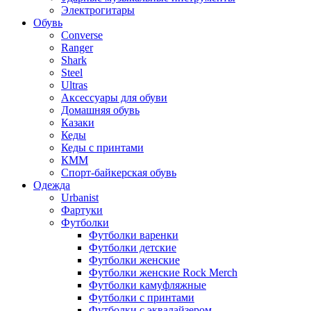
Электрогитары
Обувь
Converse
Ranger
Shark
Steel
Ultras
Аксессуары для обуви
Домашняя обувь
Казаки
Кеды
Кеды с принтами
КММ
Спорт-байкерская обувь
Одежда
Urbanist
Фартуки
Футболки
Футболки варенки
Футболки детские
Футболки женские
Футболки женские Rock Merch
Футболки камуфляжные
Футболки с принтами
Футболки с эквалайзером