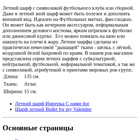
Летний шарф с символикой футбольного клуба или сборной.
Даже в летний зной шарф может быть полезен и дополнять
внешний вид. Идеален на Футбольных матчах, фан-сходках.
Он может быть как вечерним аксессуаром, неформальным
дополнением делового костюма, ярким штрихом к футболке
или джинсовой куртке. Его можно повязать на шею или
накинуть на плечи в жару. Летние шарфы сделаны из
практически невесомой ''дышащей'' ткани - шёлка, с лёгкой,
воздушной белой бахромой по краям. В нашем рок-магазине
представлена серия летних шарфов с субкультурной,
нейтральной, футбольной, неформальной тематикой, а так же
с символикой, атрибутикой и принтами мировых рок-групп.
Длина:
135 см.
Ткань:
Атлас
Ширина:
15 см.
Летний шарф Имперка С нами бог
Шарф летний Bullet for my Valentine
Основные
страницы