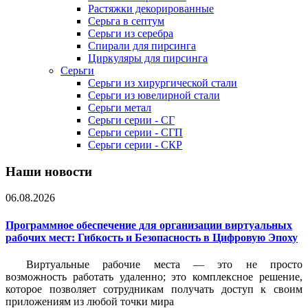
Растяжки декорированные
Серьга в септум
Серьги из серебра
Спирали для пирсинга
Циркуляры для пирсинга
Серьги
Серьги из хирургической стали
Серьги из ювелирной стали
Серьги метал
Серьги серии - СГ
Серьги серии - СГП
Серьги серии - СКР
Наши новости
06.08.2026
Программное обеспечение для организации виртуальных
рабочих мест: Гибкость и Безопасность в Цифровую Эпоху
Виртуальные рабочие места — это не просто
возможность работать удаленно; это комплексное решение,
которое позволяет сотрудникам получать доступ к своим
приложениям из любой точки мира