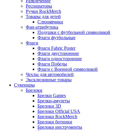
Развлечение
Респираторы
Ручки RockMerch
Товары для детей
Слюнявчики
Фан-атрибутика
Подушки с футбольной символикой
Флаги футбольные
Флаги
Флаги Fabric Poster
Флаги двусторонние
Флаги односторонние
Флаги Победы
Флаги с Военной символикой
Чехлы для автомобилей
Эксклюзивные товары
Сувениры
Брелоки
Брелки Games
Брелки-амулеты
Брелоки 3D
Брелоки Official USA
Брелоки RockMerch
Брелоки ботинки
Брелоки инструменты