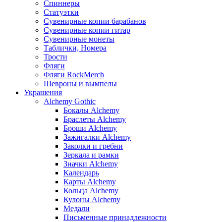
Спиннеры
Статуэтки
Сувенирные копии барабанов
Сувенирные копии гитар
Сувенирные монеты
Таблички, Номера
Трости
Фляги
Фляги RockMerch
Шевроны и вымпелы
Украшения
Alchemy Gothic
Бокалы Alchemy
Браслеты Alchemy
Броши Alchemy
Зажигалки Alchemy
Заколки и гребни
Зеркала и рамки
Значки Alchemy
Календарь
Карты Alchemy
Кольца Alchemy
Кулоны Alchemy
Медали
Письменные принадлежности