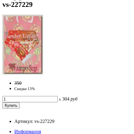
vs-227229
350
Скидка 13%
304
руб
x
Артикул: vs-227229
Информация