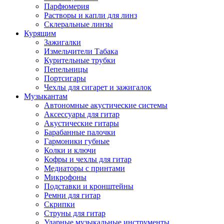
Парфюмерия
Растворы и капли для линз
Склеральные линзы
Курящим
Зажигалки
Измельчители Табака
Курительные трубки
Пепельницы
Портсигары
Чехлы для сигарет и зажигалок
Музыкантам
Автономные акустические системы
Аксессуары для гитар
Акустические гитары
Барабанные палочки
Гармоники губные
Колки и ключи
Кофры и чехлы для гитар
Медиаторы с принтами
Микрофоны
Подставки и кронштейны
Ремни для гитар
Скрипки
Струны для гитар
Ударные музыкальные инструменты