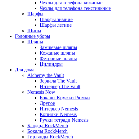
Чехлы для телефона кожаные
Чехлы для телефона текстильные
Шарфы
Шарфы зимние
Шарфы летние
Шипы
Головные уборы
Шляпы
Замшевые шляпы
Кожаные шляпы
Фетровые шляпы
Цилиндры
Для дома
Alchemy the Vault
Зеркала The Vault
Интерьер The Vault
Nemesis Now
Бокалы Кружки Рюмки
Другое
Интерьер Nemesis
Копилки Nemesis
Ручки тетради Nemesis
Блюдца RockMerch
Бокалы RockMerch
Гирлянды RockMerch