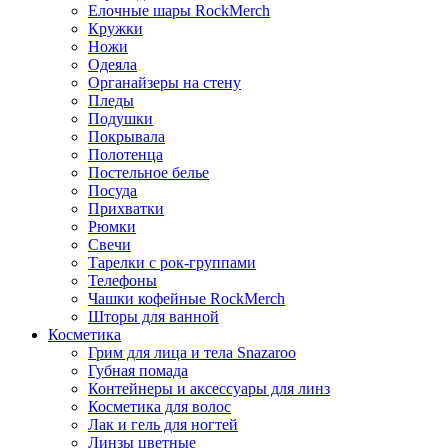
Елочные шары RockMerch
Кружки
Ножи
Одеяла
Органайзеры на стену
Пледы
Подушки
Покрывала
Полотенца
Постельное белье
Посуда
Прихватки
Рюмки
Свечи
Тарелки с рок-группами
Телефоны
Чашки кофейные RockMerch
Шторы для ванной
Косметика
Грим для лица и тела Snazaroo
Губная помада
Контейнеры и аксессуары для линз
Косметика для волос
Лак и гель для ногтей
Линзы цветные