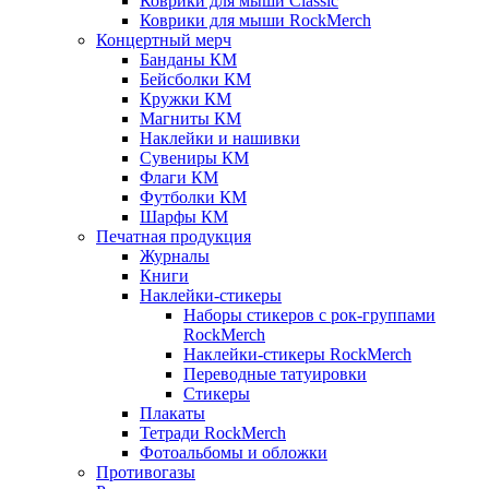
Коврики для мыши Classic
Коврики для мыши RockMerch
Концертный мерч
Банданы КМ
Бейсболки КМ
Кружки КМ
Магниты КМ
Наклейки и нашивки
Сувениры КМ
Флаги КМ
Футболки КМ
Шарфы КМ
Печатная продукция
Журналы
Книги
Наклейки-стикеры
Наборы стикеров с рок-группами
RockMerch
Наклейки-стикеры RockMerch
Переводные татуировки
Стикеры
Плакаты
Тетради RockMerch
Фотоальбомы и обложки
Противогазы