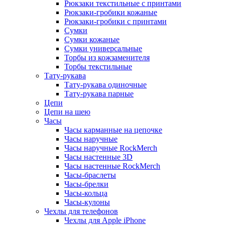
Рюкзаки текстильные с принтами
Рюкзаки-гробики кожаные
Рюкзаки-гробики с принтами
Сумки
Сумки кожаные
Сумки универсальные
Торбы из кожзаменителя
Торбы текстильные
Тату-рукава
Тату-рукава одиночные
Тату-рукава парные
Цепи
Цепи на шею
Часы
Часы карманные на цепочке
Часы наручные
Часы наручные RockMerch
Часы настенные 3D
Часы настенные RockMerch
Часы-браслеты
Часы-брелки
Часы-кольца
Часы-кулоны
Чехлы для телефонов
Чехлы для Apple iPhone