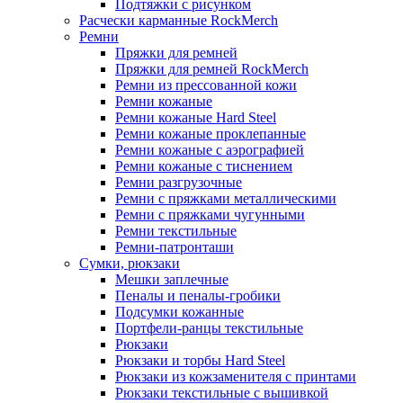
Подтяжки с рисунком
Расчески карманные RockMerch
Ремни
Пряжки для ремней
Пряжки для ремней RockMerch
Ремни из прессованной кожи
Ремни кожаные
Ремни кожаные Hard Steel
Ремни кожаные проклепанные
Ремни кожаные с аэрографией
Ремни кожаные с тиснением
Ремни разгрузочные
Ремни с пряжками металлическими
Ремни с пряжками чугунными
Ремни текстильные
Ремни-патронташи
Сумки, рюкзаки
Мешки заплечные
Пеналы и пеналы-гробики
Подсумки кожанные
Портфели-ранцы текстильные
Рюкзаки
Рюкзаки и торбы Hard Steel
Рюкзаки из кожзаменителя с принтами
Рюкзаки текстильные с вышивкой