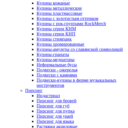
Кулоны кожаные
Кулоны металлические
Кулоны пластмассовые
Кулоны с золотистым оттенком
Кулоны с рок-группами RockMerch
Кулоны серии КНМ
Кулоны серии КНП
Кулоны стимпанк
Кулоны хромированные
Кулоны-амулеты со славянской символикой
Кулоны-гранаты
Кулоны-медиаторы
Неформальные бусы
Подвески - ожерелья
Подвески с камнями
Подвески-кулоны в форме музыкальных
инструментов
Пирсинг
Индастриал
Пирсинг для бровей
Пирсинг для губ
Пирсинг для пупка
Пирсинг для ушей
Пирсинг для языка
Растяжки акриловые