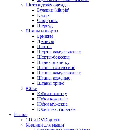
Шотландская одежда
Булавки 'kilt pin'
Килты
Спорраны
Шервуд
Штаны и шорты
Бриджи
Джинсы
Шорты
Шорты камуфляжные
Шорты-боксеры
Штаны в клетку
Штаны готические
Штаны камуфляжные
Штаны кожаные
Штаны-трико
Юбки
Юбки в клетку
Юбки кожаные
Юбки мужские
Юбки текстильные
Разное
CD и DVD диски
Коврики для мыши