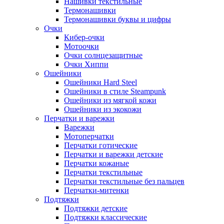
Нашивки текстильные
Термонашивки
Термонашивки буквы и цифры
Очки
Кибер-очки
Мотоочки
Очки солнцезащитные
Очки Хиппи
Ошейники
Ошейники Hard Steel
Ошейники в стиле Steampunk
Ошейники из мягкой кожи
Ошейники из экокожи
Перчатки и варежки
Варежки
Мотоперчатки
Перчатки готические
Перчатки и варежки детские
Перчатки кожаные
Перчатки текстильные
Перчатки текстильные без пальцев
Перчатки-митенки
Подтяжки
Подтяжки детские
Подтяжки классические