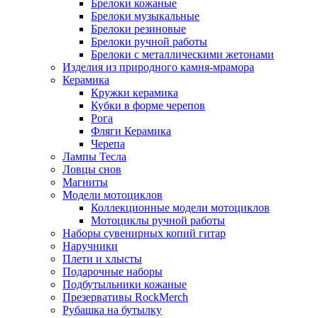
Брелоки кожаные
Брелоки музыкальные
Брелоки резиновые
Брелоки ручной работы
Брелоки с металлическими жетонами
Изделия из природного камня-мрамора
Керамика
Кружки керамика
Кубки в форме черепов
Рога
Фляги Керамика
Черепа
Лампы Тесла
Ловцы снов
Магниты
Модели мотоциклов
Коллекционные модели мотоциклов
Мотоциклы ручной работы
Наборы сувенирных копий гитар
Наручники
Плети и хлысты
Подарочные наборы
Подбутыльники кожаные
Презервативы RockMerch
Рубашка на бутылку