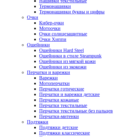
Нашивки текстильные
Термонашивки
Термонашивки буквы и цифры
Очки
Кибер-очки
Мотоочки
Очки солнцезащитные
Очки Хиппи
Ошейники
Ошейники Hard Steel
Ошейники в стиле Steampunk
Ошейники из мягкой кожи
Ошейники из экокожи
Перчатки и варежки
Варежки
Мотоперчатки
Перчатки готические
Перчатки и варежки детские
Перчатки кожаные
Перчатки текстильные
Перчатки текстильные без пальцев
Перчатки-митенки
Подтяжки
Подтяжки детские
Подтяжки классические