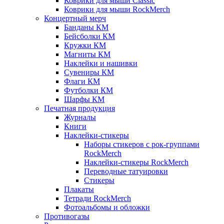
Коврики для мыши Classic
Коврики для мыши RockMerch
Концертный мерч
Банданы КМ
Бейсболки КМ
Кружки КМ
Магниты КМ
Наклейки и нашивки
Сувениры КМ
Флаги КМ
Футболки КМ
Шарфы КМ
Печатная продукция
Журналы
Книги
Наклейки-стикеры
Наборы стикеров с рок-группами
RockMerch
Наклейки-стикеры RockMerch
Переводные татуировки
Стикеры
Плакаты
Тетради RockMerch
Фотоальбомы и обложки
Противогазы