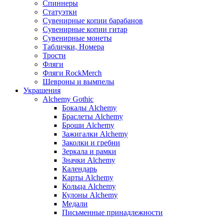
Спиннеры
Статуэтки
Сувенирные копии барабанов
Сувенирные копии гитар
Сувенирные монеты
Таблички, Номера
Трости
Фляги
Фляги RockMerch
Шевроны и вымпелы
Украшения
Alchemy Gothic
Бокалы Alchemy
Браслеты Alchemy
Броши Alchemy
Зажигалки Alchemy
Заколки и гребни
Зеркала и рамки
Значки Alchemy
Календарь
Карты Alchemy
Кольца Alchemy
Кулоны Alchemy
Медали
Письменные принадлежности