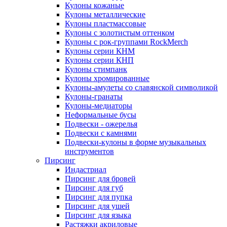
Кулоны кожаные
Кулоны металлические
Кулоны пластмассовые
Кулоны с золотистым оттенком
Кулоны с рок-группами RockMerch
Кулоны серии КНМ
Кулоны серии КНП
Кулоны стимпанк
Кулоны хромированные
Кулоны-амулеты со славянской символикой
Кулоны-гранаты
Кулоны-медиаторы
Неформальные бусы
Подвески - ожерелья
Подвески с камнями
Подвески-кулоны в форме музыкальных
инструментов
Пирсинг
Индастриал
Пирсинг для бровей
Пирсинг для губ
Пирсинг для пупка
Пирсинг для ушей
Пирсинг для языка
Растяжки акриловые