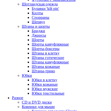
Шотландская одежда
Булавки 'kilt pin'
Килты
Спорраны
Шервуд
Штаны и шорты
Бриджи
Джинсы
Шорты
Шорты камуфляжные
Шорты-боксеры
Штаны в клетку
Штаны готические
Штаны камуфляжные
Штаны кожаные
Штаны-трико
Юбки
Юбки в клетку
Юбки кожаные
Юбки мужские
Юбки текстильные
Разное
CD и DVD диски
Коврики для мыши