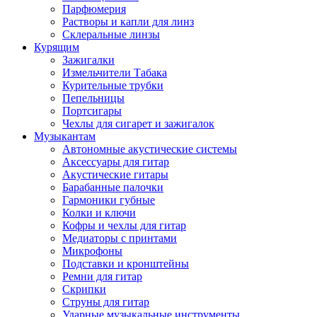
Парфюмерия
Растворы и капли для линз
Склеральные линзы
Курящим
Зажигалки
Измельчители Табака
Курительные трубки
Пепельницы
Портсигары
Чехлы для сигарет и зажигалок
Музыкантам
Автономные акустические системы
Аксессуары для гитар
Акустические гитары
Барабанные палочки
Гармоники губные
Колки и ключи
Кофры и чехлы для гитар
Медиаторы с принтами
Микрофоны
Подставки и кронштейны
Ремни для гитар
Скрипки
Струны для гитар
Ударные музыкальные инструменты