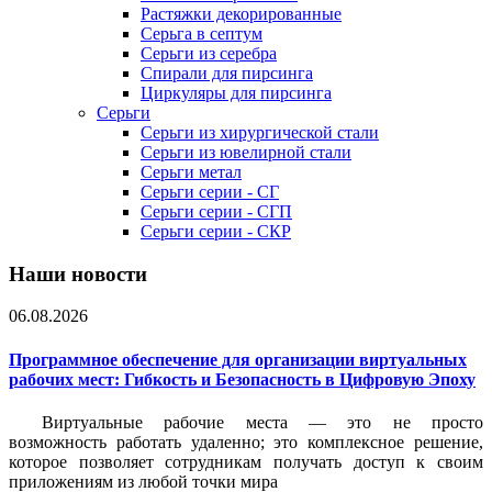
Растяжки декорированные
Серьга в септум
Серьги из серебра
Спирали для пирсинга
Циркуляры для пирсинга
Серьги
Серьги из хирургической стали
Серьги из ювелирной стали
Серьги метал
Серьги серии - СГ
Серьги серии - СГП
Серьги серии - СКР
Наши новости
06.08.2026
Программное обеспечение для организации виртуальных
рабочих мест: Гибкость и Безопасность в Цифровую Эпоху
Виртуальные рабочие места — это не просто
возможность работать удаленно; это комплексное решение,
которое позволяет сотрудникам получать доступ к своим
приложениям из любой точки мира