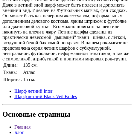
Даже в летний зной шарф может быть полезен и дополнять
внешний вид. Идеален на Футбольных матчах, фан-сходках.
Он может быть как вечерним аксессуаром, неформальным
дополнением делового костюма, ярким штрихом к футболке
или джинсовой куртке. Его можно повязать на шею или
накинуть на плечи в жару. Летние шарфы сделаны из
практически невесомой ''дышащей'' ткани - шёлка, с лёгкой,
воздушной белой бахромой по краям. В нашем рок-магазине
представлена серия летних шарфов с субкультурной,
нейтральной, футбольной, неформальной тематикой, а так же
с символикой, атрибутикой и принтами мировых рок-групп.
Длина:
135 см.
Ткань:
Атлас
Ширина:
15 см.
Шарф летний Inter
Шарф летний Black Veil Brides
Основные
страницы
Главная
Блог