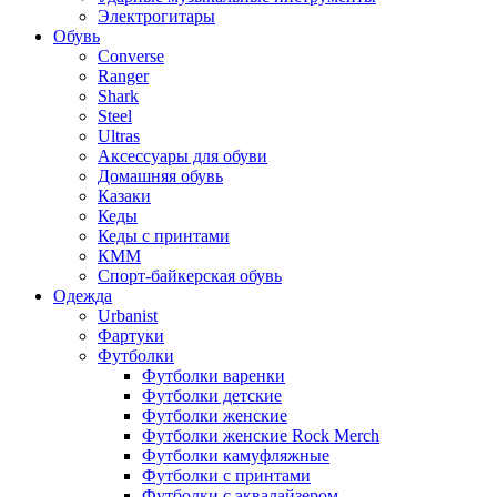
Электрогитары
Обувь
Converse
Ranger
Shark
Steel
Ultras
Аксессуары для обуви
Домашняя обувь
Казаки
Кеды
Кеды с принтами
КММ
Спорт-байкерская обувь
Одежда
Urbanist
Фартуки
Футболки
Футболки варенки
Футболки детские
Футболки женские
Футболки женские Rock Merch
Футболки камуфляжные
Футболки с принтами
Футболки с эквалайзером