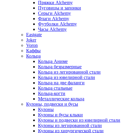
Пряжки Alchemy
Пуговицы и запонки
Серьги Alchemy
Флаги Alchemy
Футболки Alchemy
Часы Alchemy
Eastgate
Joker
Voron
Каффы
Кольца
Кольца Аниме
Кольца безразмерные
Кольца из легированной стали
Кольца из ювелирной стали
Кольца на две фаланги
Кольца стальные
Кольца-когти
Металлические кольца
Кулоны, подвески и бусы
Кулоны
Кулоны и бусы клыки
Кулоны и подвески из ювелирной стали
Кулоны из легированной стали
Кулоны из хирургической стали