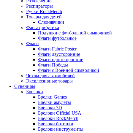
Развлечение
Респираторы
Ручки RockMerch
Товары для детей
Слюнявчики
Фан-атрибутика
Подушки с футбольной символикой
Флаги футбольные
Флаги
Флаги Fabric Poster
Флаги двусторонние
Флаги односторонние
Флаги Победы
Флаги с Военной символикой
Чехлы для автомобилей
Эксклюзивные товары
Сувениры
Брелоки
Брелки Games
Брелки-амулеты
Брелоки 3D
Брелоки Official USA
Брелоки RockMerch
Брелоки ботинки
Брелоки инструменты