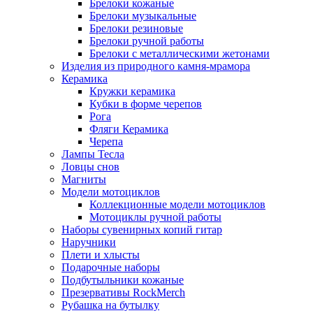
Брелоки кожаные
Брелоки музыкальные
Брелоки резиновые
Брелоки ручной работы
Брелоки с металлическими жетонами
Изделия из природного камня-мрамора
Керамика
Кружки керамика
Кубки в форме черепов
Рога
Фляги Керамика
Черепа
Лампы Тесла
Ловцы снов
Магниты
Модели мотоциклов
Коллекционные модели мотоциклов
Мотоциклы ручной работы
Наборы сувенирных копий гитар
Наручники
Плети и хлысты
Подарочные наборы
Подбутыльники кожаные
Презервативы RockMerch
Рубашка на бутылку