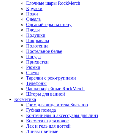
Елочные шары RockMerch
Кружки
Ножи
Одеяла
Органайзеры на стену
Пледы
Подушки
Покрывала
Полотенца
Постельное белье
Посуда
Прихватки
Рюмки
Свечи
Тарелки с рок-группами
Телефоны
Чашки кофейные RockMerch
Шторы для ванной
Косметика
Грим для лица и тела Snazaroo
Губная помада
Контейнеры и аксессуары для линз
Косметика для волос
Лак и гель для ногтей
Линзы цветные