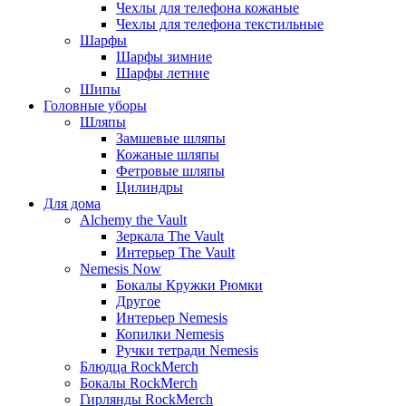
Чехлы для телефона кожаные
Чехлы для телефона текстильные
Шарфы
Шарфы зимние
Шарфы летние
Шипы
Головные уборы
Шляпы
Замшевые шляпы
Кожаные шляпы
Фетровые шляпы
Цилиндры
Для дома
Alchemy the Vault
Зеркала The Vault
Интерьер The Vault
Nemesis Now
Бокалы Кружки Рюмки
Другое
Интерьер Nemesis
Копилки Nemesis
Ручки тетради Nemesis
Блюдца RockMerch
Бокалы RockMerch
Гирлянды RockMerch