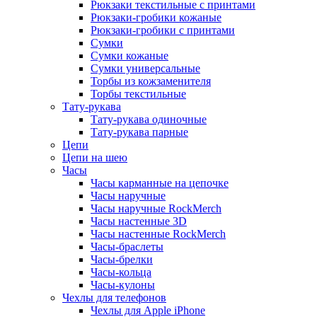
Рюкзаки текстильные с принтами
Рюкзаки-гробики кожаные
Рюкзаки-гробики с принтами
Сумки
Сумки кожаные
Сумки универсальные
Торбы из кожзаменителя
Торбы текстильные
Тату-рукава
Тату-рукава одиночные
Тату-рукава парные
Цепи
Цепи на шею
Часы
Часы карманные на цепочке
Часы наручные
Часы наручные RockMerch
Часы настенные 3D
Часы настенные RockMerch
Часы-браслеты
Часы-брелки
Часы-кольца
Часы-кулоны
Чехлы для телефонов
Чехлы для Apple iPhone