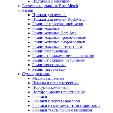
Подтяжки с рисунком
Расчески карманные RockMerch
Ремни
Пряжки для ремней
Пряжки для ремней RockMerch
Ремни из прессованной кожи
Ремни кожаные
Ремни кожаные Hard Steel
Ремни кожаные проклепанные
Ремни кожаные с аэрографией
Ремни кожаные с тиснением
Ремни разгрузочные
Ремни с пряжками металлическими
Ремни с пряжками чугунными
Ремни текстильные
Ремни-патронташи
Сумки, рюкзаки
Мешки заплечные
Пеналы и пеналы-гробики
Подсумки кожанные
Портфели-ранцы текстильные
Рюкзаки
Рюкзаки и торбы Hard Steel
Рюкзаки из кожзаменителя с принтами
Рюкзаки текстильные с вышивкой