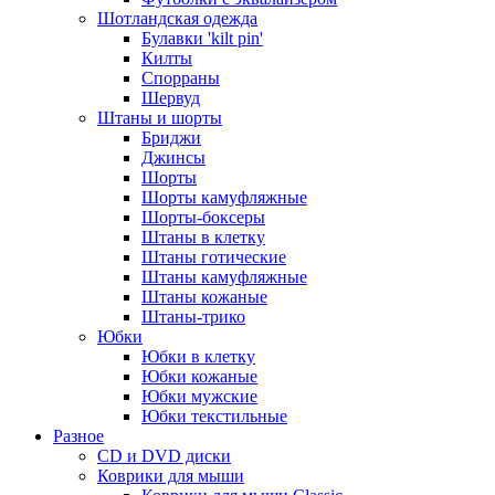
Шотландская одежда
Булавки 'kilt pin'
Килты
Спорраны
Шервуд
Штаны и шорты
Бриджи
Джинсы
Шорты
Шорты камуфляжные
Шорты-боксеры
Штаны в клетку
Штаны готические
Штаны камуфляжные
Штаны кожаные
Штаны-трико
Юбки
Юбки в клетку
Юбки кожаные
Юбки мужские
Юбки текстильные
Разное
CD и DVD диски
Коврики для мыши