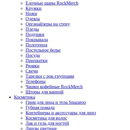
Елочные шары RockMerch
Кружки
Ножи
Одеяла
Органайзеры на стену
Пледы
Подушки
Покрывала
Полотенца
Постельное белье
Посуда
Прихватки
Рюмки
Свечи
Тарелки с рок-группами
Телефоны
Чашки кофейные RockMerch
Шторы для ванной
Косметика
Грим для лица и тела Snazaroo
Губная помада
Контейнеры и аксессуары для линз
Косметика для волос
Лак и гель для ногтей
Линзы цветные