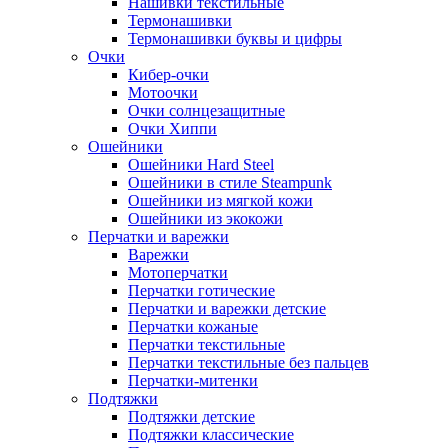
Нашивки текстильные
Термонашивки
Термонашивки буквы и цифры
Очки
Кибер-очки
Мотоочки
Очки солнцезащитные
Очки Хиппи
Ошейники
Ошейники Hard Steel
Ошейники в стиле Steampunk
Ошейники из мягкой кожи
Ошейники из экокожи
Перчатки и варежки
Варежки
Мотоперчатки
Перчатки готические
Перчатки и варежки детские
Перчатки кожаные
Перчатки текстильные
Перчатки текстильные без пальцев
Перчатки-митенки
Подтяжки
Подтяжки детские
Подтяжки классические