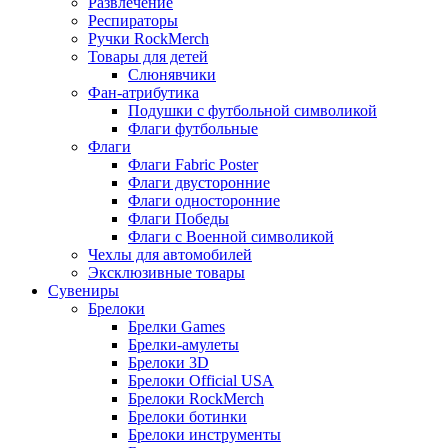
Развлечение
Респираторы
Ручки RockMerch
Товары для детей
Слюнявчики
Фан-атрибутика
Подушки с футбольной символикой
Флаги футбольные
Флаги
Флаги Fabric Poster
Флаги двусторонние
Флаги односторонние
Флаги Победы
Флаги с Военной символикой
Чехлы для автомобилей
Эксклюзивные товары
Сувениры
Брелоки
Брелки Games
Брелки-амулеты
Брелоки 3D
Брелоки Official USA
Брелоки RockMerch
Брелоки ботинки
Брелоки инструменты