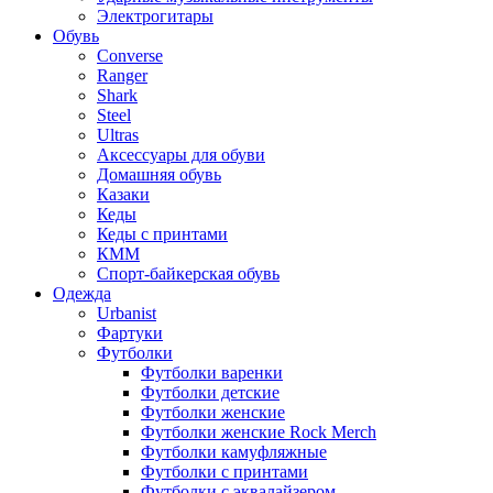
Электрогитары
Обувь
Converse
Ranger
Shark
Steel
Ultras
Аксессуары для обуви
Домашняя обувь
Казаки
Кеды
Кеды с принтами
КММ
Спорт-байкерская обувь
Одежда
Urbanist
Фартуки
Футболки
Футболки варенки
Футболки детские
Футболки женские
Футболки женские Rock Merch
Футболки камуфляжные
Футболки с принтами
Футболки с эквалайзером