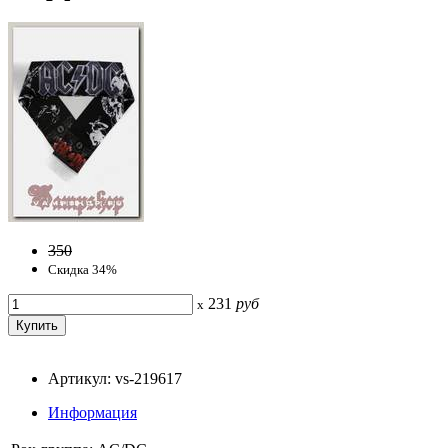
350
Скидка 34%
231
руб
x
Артикул: vs-219617
Информация