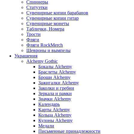
Спиннеры
Статуэтки
Сувенирные копии барабанов
Сувенирные копии гитар
Сувенирные монеты
Таблички, Номера
Трости
Фляги
Фляги RockMerch
Шевроны и вымпелы
Украшения
Alchemy Gothic
Бокалы Alchemy
Браслеты Alchemy
Броши Alchemy
Зажигалки Alchemy
Заколки и гребни
Зеркала и рамки
Значки Alchemy
Календарь
Карты Alchemy
Кольца Alchemy
Кулоны Alchemy
Медали
Письменные принадлежности