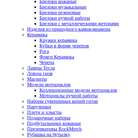
Брелоки кожаные
Брелоки музыкальные
Брелоки резиновые
Брелоки ручной работы
Брелоки с металлическими жетонами
Изделия из природного камня-мрамора
Керамика
Кружки керамика
Кубки в форме черепов
Рога
Фляги Керамика
Черепа
Лампы Тесла
Ловцы снов
Магниты
Модели мотоциклов
Коллекционные модели мотоциклов
Мотоциклы ручной работы
Наборы сувенирных копий гитар
Наручники
Плети и хлысты
Подарочные наборы
Подбутыльники кожаные
Презервативы RockMerch
Рубашка на бутылку