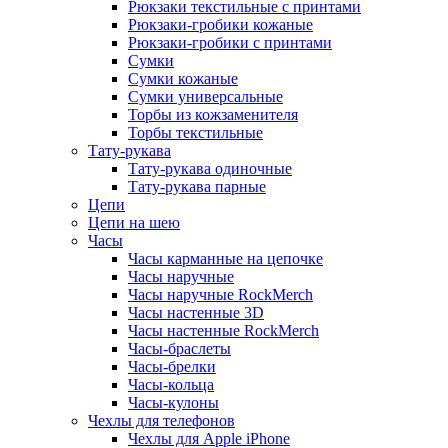
Рюкзаки текстильные с принтами
Рюкзаки-гробики кожаные
Рюкзаки-гробики с принтами
Сумки
Сумки кожаные
Сумки универсальные
Торбы из кожзаменителя
Торбы текстильные
Тату-рукава
Тату-рукава одиночные
Тату-рукава парные
Цепи
Цепи на шею
Часы
Часы карманные на цепочке
Часы наручные
Часы наручные RockMerch
Часы настенные 3D
Часы настенные RockMerch
Часы-браслеты
Часы-брелки
Часы-кольца
Часы-кулоны
Чехлы для телефонов
Чехлы для Apple iPhone