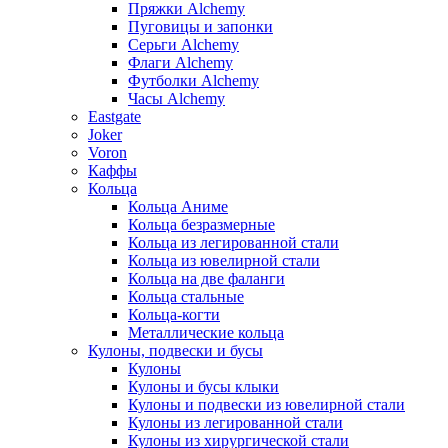
Пряжки Alchemy
Пуговицы и запонки
Серьги Alchemy
Флаги Alchemy
Футболки Alchemy
Часы Alchemy
Eastgate
Joker
Voron
Каффы
Кольца
Кольца Аниме
Кольца безразмерные
Кольца из легированной стали
Кольца из ювелирной стали
Кольца на две фаланги
Кольца стальные
Кольца-когти
Металлические кольца
Кулоны, подвески и бусы
Кулоны
Кулоны и бусы клыки
Кулоны и подвески из ювелирной стали
Кулоны из легированной стали
Кулоны из хирургической стали