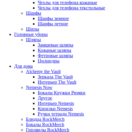
Чехлы для телефона кожаные
Чехлы для телефона текстильные
Шарфы
Шарфы зимние
Шарфы летние
Шипы
Головные уборы
Шляпы
Замшевые шляпы
Кожаные шляпы
Фетровые шляпы
Цилиндры
Для дома
Alchemy the Vault
Зеркала The Vault
Интерьер The Vault
Nemesis Now
Бокалы Кружки Рюмки
Другое
Интерьер Nemesis
Копилки Nemesis
Ручки тетради Nemesis
Блюдца RockMerch
Бокалы RockMerch
Гирлянды RockMerch