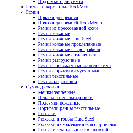
Подтяжки с рисунком
Расчески карманные RockMerch
Ремни
Пряжки для ремней
Пряжки для ремней RockMerch
Ремни из прессованной кожи
Ремни кожаные
Ремни кожаные Hard Steel
Ремни кожаные проклепанные
Ремни кожаные с аэрографией
Ремни кожаные с тиснением
Ремни разгрузочные
Ремни с пряжками металлическими
Ремни с пряжками чугунными
Ремни текстильные
Ремни-патронташи
Сумки, рюкзаки
Мешки заплечные
Пеналы и пеналы-гробики
Подсумки кожанные
Портфели-ранцы текстильные
Рюкзаки
Рюкзаки и торбы Hard Steel
Рюкзаки из кожзаменителя с принтами
Рюкзаки текстильные с вышивкой