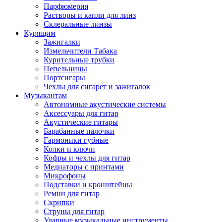
Парфюмерия
Растворы и капли для линз
Склеральные линзы
Курящим
Зажигалки
Измельчители Табака
Курительные трубки
Пепельницы
Портсигары
Чехлы для сигарет и зажигалок
Музыкантам
Автономные акустические системы
Аксессуары для гитар
Акустические гитары
Барабанные палочки
Гармоники губные
Колки и ключи
Кофры и чехлы для гитар
Медиаторы с принтами
Микрофоны
Подставки и кронштейны
Ремни для гитар
Скрипки
Струны для гитар
Ударные музыкальные инструменты