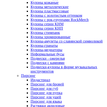
Кулоны кожаные
Кулоны металлические
Кулоны пластмассовые
Кулоны с золотистым оттенком
Кулоны с рок-группами RockMerch
Кулоны серии КНМ
Кулоны серии КНП
Кулоны стимпанк
Кулоны хромированные
Кулоны-амулеты со славянской символикой
Кулоны-гранаты
Кулоны-медиаторы
Неформальные бусы
Подвески - ожерелья
Подвески с камнями
Подвески-кулоны в форме музыкальных
инструментов
Пирсинг
Индастриал
Пирсинг для бровей
Пирсинг для губ
Пирсинг для пупка
Пирсинг для ушей
Пирсинг для языка
Растяжки акриловые