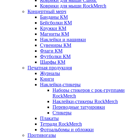
Коврики для мыши Classic
Коврики для мыши RockMerch
Концертный мерч
Банданы КМ
Бейсболки КМ
Кружки КМ
Магниты КМ
Наклейки и нашивки
Сувениры КМ
Флаги КМ
Футболки КМ
Шарфы КМ
Печатная продукция
Журналы
Книги
Наклейки-стикеры
Наборы стикеров с рок-группами
RockMerch
Наклейки-стикеры RockMerch
Переводные татуировки
Стикеры
Плакаты
Тетради RockMerch
Фотоальбомы и обложки
Противогазы